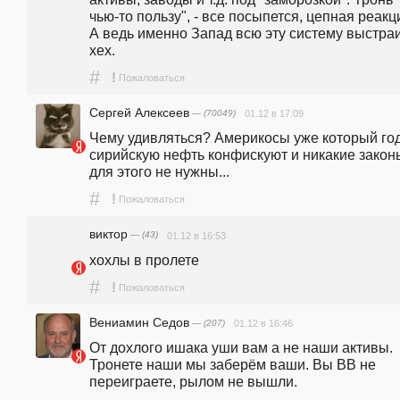
чью-то пользу", - все посыпется, цепная реакци
А ведь именно Запад всю эту систему выстраи
хех.
#
!
Пожаловаться
Сергей Алексеев
— (70049)
01.12 в 17:09
Чему удивляться? Америкосы уже который год
сирийскую нефть конфискуют и никакие законы
для этого не нужны...
#
!
Пожаловаться
виктор
— (43)
01.12 в 16:53
хохлы в пролете
#
!
Пожаловаться
Вениамин Седов
— (207)
01.12 в 16:46
От дохлого ишака уши вам а не наши активы. 
Тронете наши мы заберём ваши. Вы ВВ не 
переиграете, рылом не вышли.