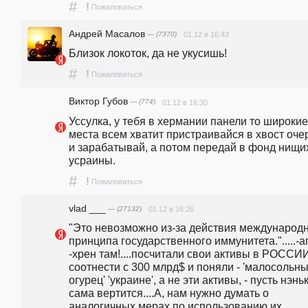
#
!
Пожаловаться
Андрей Масалов
— (7370)
01.12 в 16:43
Близок локоток, да не укусишь!
#
!
Пожаловаться
Виктор Губов
— (774)
01.12 в 16:30
Уссулка, у тебя в хермании панели то широкие,
места всем хватит пристраивайся в хвост очер
и зарабатывай, а потом передай в фонд нищих
усраины.
#
!
Пожаловаться
vlad ___
— (27132)
01.12 в 16:26
"Это невозможно из-за действия международн
принципа государственного иммунитета.".....-аг
-хрен там!....посчитали свои активы в РОССИИ 
соотнести с 300 млрд$ и поняли - 'малосольны
огурец' 'украине', а не эти активы, - пусть нэньк
сама вертится....А, нам нужно думать о 
аналогичных мерах по использованию их 