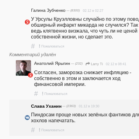
Галина Зубченко
— (8300)
02.12 в 02:27
У Урсулы Круэлловны случайно по этому повод
обширный инфаркт микарда не случился? Так 
ведь клятвенно визжала, что чуть ли не ценой 
собственной жизни, но сделает это.
#
!
Пожаловаться
Комментарий удалён
Анатолий Ярыгин
— (232)
02.12 в 08:41
Larry Ti
Согласен, заморозка снижает инфляцию - 
собственно в этом и заключается ход 
финансовой империи.
#
!
Пожаловаться
Слава Уханин
— (2363)
01.12 в 19:30
Пиндосам проще новых зелёных фантиков для
хохлов напечатать.
#
!
Пожаловаться