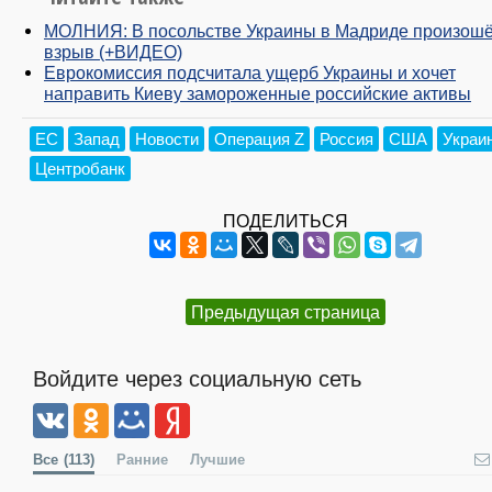
МОЛНИЯ: В посольстве Украины в Мадриде произош
взрыв (+ВИДЕО)
Еврокомиссия подсчитала ущерб Украины и хочет
направить Киеву замороженные российские активы
ЕС
Запад
Новости
Операция Z
Россия
США
Украи
Центробанк
ПОДЕЛИТЬСЯ
Предыдущая страница
Войдите через социальную сеть
Все
(113)
Ранние
Лучшие