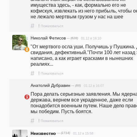
имущества здесь, - как, формально его не 
кофискуя, извлекать из него прибыль, чтобы он
не лежало мертвым грузом у нас на шее
#
!
Пожаловаться
Николай Фетисов
— (628)
01.12 в 16:10
"От мертвого осла уши. Получишь у Пушкина. 
свидания, дефективный."Почти 100 лет назад э
написано, а как играет красками в нынешних 
реалиях...
#
!
Пожаловаться
Анатолий Дубравин
— (69)
01.12 в 16:07
Пора делать серьезные заявления. Мы ядерна
держава, вернем все украденное, даже если 
понадобится военным путем. Наше дело право
мы победим. Пусть боятся.
#
!
Пожаловаться
Неизвестно
— (1714)
01.12 в 15:58