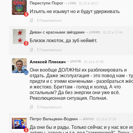
Переступи Порог
— (-346)
01.12 в 18:17
Изъять не изымут но и будут удерживать
#
!
Пожаловаться
Диван с красными звёздами
— (10930)
01.12 в 17:44
Близок локоток, да зуб неймёт.
#
!
Пожаловаться
Алексей Плескач
— (20378)
01.12 в 17:35
Они вообще ДОЛЖНЫ их разблокировать и 
отдать. Даже эксплуатация - это повод нам - ту
придти и с этими кончеными - разобраться жёс
и жестоко. Бриттам - голод и холод. А что 
остальным? Да без энергии они уже всё. 
Революционная ситуация. Полная.
#
!
Пожаловаться
Петро Вальцман-Водкин
— (43233)
01.12 в 17:20
Да они бы и рады. Только сейчас и у нас все их
активы, заводы и т.д. под "заморозкой". Тронь "