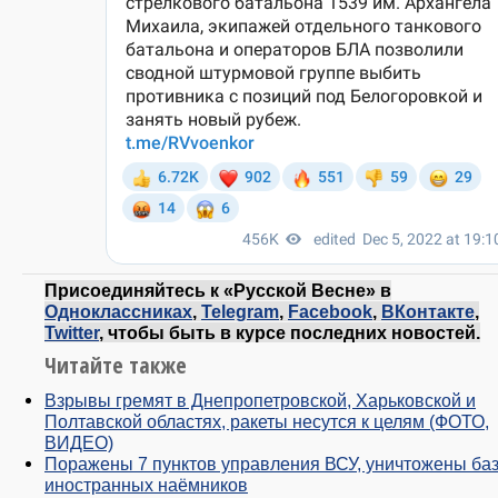
Присоединяйтесь к «Русской Весне» в
Одноклассниках
,
Telegram
,
Facebook
,
ВКонтакте
,
Twitter
, чтобы быть в курсе последних новостей.
Читайте также
Взрывы гремят в Днепропетровской, Харьковской и
Полтавской областях, ракеты несутся к целям (ФОТО,
ВИДЕО)
Поражены 7 пунктов управления ВСУ, уничтожены ба
иностранных наёмников