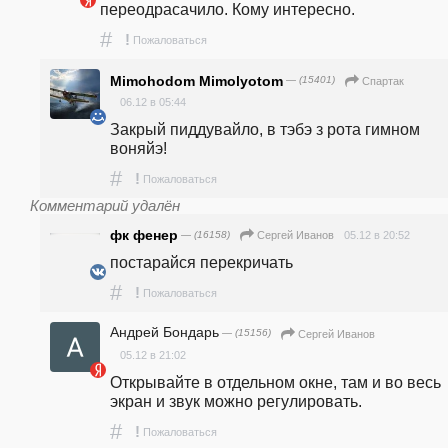
переодрасачило. Кому интересно.
#
!
Пожаловаться
Mimohodom Mimolyotom
— (15401)
Спартак
06.12 в 05:44
Закрый пиддувайло, в тэбэ з рота гимном 
воняйэ!
#
!
Пожаловаться
Комментарий удалён
фк фенер
— (16158)
05.12 в 20:52
Сергей Иванов
постарайся перекричать
#
!
Пожаловаться
Андрей Бондарь
— (15156)
Сергей Иванов
05.12 в 21:02
Открывайте в отдельном окне, там и во весь 
экран и звук можно регулировать.
#
!
Пожаловаться