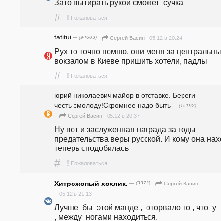
Зато вытирать рукой сможет  сучка!
#
!
Пожаловаться
tatitui
— (94603)
05.12 в 20:24
Сергей Васин
Рух то точно помню, они меня за центральны
вокзалом в Киеве пришить хотели, падлы
#
!
Пожаловаться
юрий николаевич майор в отставке. Береги
честь смолоду!Скромнее надо быть
— (16192)
05.12 в 20:37
Сергей Васин
Ну вот и заслуженная награда за годы 
предательства веры русской. И кому она нахе
теперь сподобилась
#
!
Пожаловаться
Хитрожопый хохлик.
— (3373)
Сергей Васин
05.12 в 21:13
Лучше  бы  этой манде ,  оторвало то , что  у  
, между  ногами находиться.