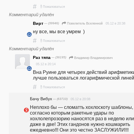
#
!
Пожаловаться
Комментарий удалён
Вирт
— (39946)
05.12 в 20:38
Повелитель Вселенной
ну все, мы все умрем  ) 
#
!
Пожаловаться
Комментарий удалён
Раз тяпа
— (36195)
Владимир Владимирович
05.12 в 20:14
Вна Руине для четырех действий арифметики
лучше пользоваться логарифмической лине
#
!
Пожаловаться
Бачу Вибух
— (63710)
05.12 в 20:08
Неплохо бы — сломатть хохлоскоту шаблоны, 
согласно которым ракетные удары по 
хохлолепрозорию наносятся раз в неделю или
даже в две! Этих гандонов нужно кошмарить 
ежедневно!!! Они это честно ЗАСЛУЖИЛИ!!!