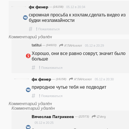
фк фенер
— (16158)
05.12 в 20:34
скромная просьба к хохлам,сделать видео из 
будки незламайности
#
!
Пожаловаться
Комментарий удалён
tatitui
— (94603)
05.12 в 20:29
А"ЛАНселот
Хорошо, они все равно соврут, значит было 
больше
#
!
Пожаловаться
фк фенер
— (16158)
05.12 в 20:30
А"ЛАНселот
природное чутье тебя не подводит
#
!
Пожаловаться
Комментарий удалён
Комментарий удалён
Вячеслав Патрикеев
— (22573)
iZVerg
05.12 в 20:25