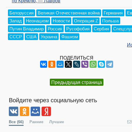
по Кремлю, — Лавров
Белоруссия
Великая Отечественная война
Германия
Ев
Запад
Неонацизм
Новости
Операция Z
Польша
Путин Владимир
Россия
Русофобия
Сербия
Спецслу
СССР
США
Украина
Фашизм
И
ПОДЕЛИТЬСЯ
Предыдущая страница
Войдите через социальную сеть
Все
(66)
Ранние
Лучшие