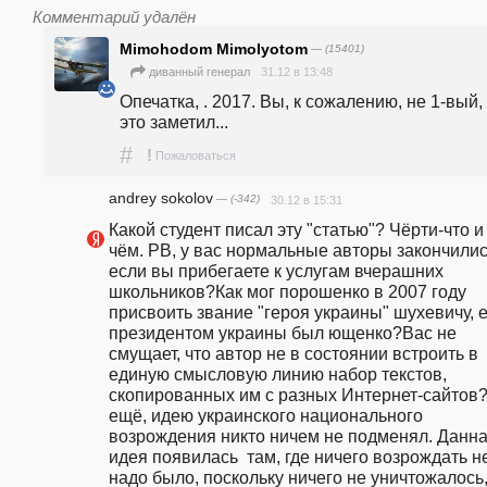
Комментарий удалён
Mimohodom Mimolyotom
— (15401)
31.12 в 13:48
диванный генерал
Опечатка, . 2017. Вы, к сожалению, не 1-вый, 
это заметил...
#
!
Пожаловаться
andrey sokolov
— (-342)
30.12 в 15:31
Какой студент писал эту "статью"? Чёрти-что и 
чём. РВ, у вас нормальные авторы закончились
если вы прибегаете к услугам вчерашних 
школьников?Как мог порошенко в 2007 году 
присвоить звание "героя украины" шухевичу, е
президентом украины был ющенко?Вас не 
смущает, что автор не в состоянии встроить в 
единую смысловую линию набор текстов, 
скопированных им с разных Интернет-сайтов?
ещё, идею украинского национального 
возрождения никто ничем не подменял. Данна
идея появилась  там, где ничего возрождать не
надо было, поскольку ничего не уничтожалось, 