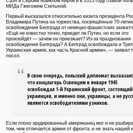
США в Сербии Майклом Кирби и в 2015 году главой поль
МИДа Гжегожем Схетыной.
Первый высказался относительно визита президента Ро
Владимира Путина на торжества, посвящённые 70-лети
освобождения Белграда от немецко-фашистских захватч
«Ещё не известно точно, приедет ли Путин, но если это
произойдёт — зачем он приезжает? Из-за празднования
освобождения Белграда? А Белград освобождала и Трет
Украинская армия, как часть Красной армии», — заявил 
посол.
В свою очередь, польский дипломат высказалс
что концлагерь Освенцим в январе 1945
освобождал 1-й Украинский фронт, состоящий
украинцев, и именно они, украинцы, а не русс
являются освободителями узников.
Если плохо эрудированный американец мог и не разбира
том, чем отличается армия от фронта, и не знать нашей 