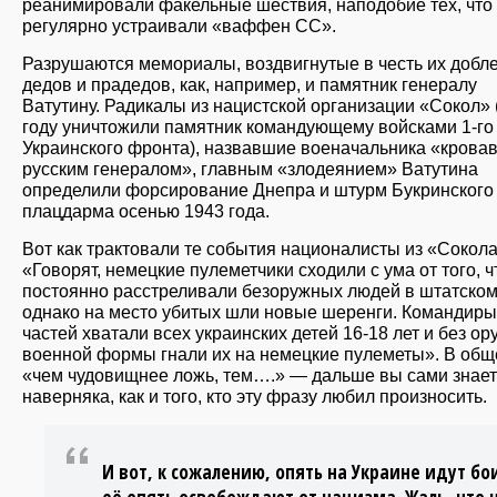
реанимировали факельные шествия, наподобие тех, что
регулярно устраивали «ваффен СС».
Разрушаются мемориалы, воздвигнутые в честь их добл
дедов и прадедов, как, например, и памятник генералу
Ватутину. Радикалы из нацистской организации «Сокол» 
году уничтожили памятник командующему войсками 1-го
Украинского фронта), назвавшие военачальника «крова
русским генералом», главным «злодеянием» Ватутина
определили форсирование Днепра и штурм Букринского
плацдарма осенью 1943 года.
Вот как трактовали те события националисты из «Сокола
«Говорят, немецкие пулеметчики сходили с ума от того, ч
постоянно расстреливали безоружных людей в штатском
однако на место убитых шли новые шеренги. Командиры
частей хватали всех украинских детей 16-18 лет и без ор
военной формы гнали их на немецкие пулеметы». В общ
«чем чудовищнее ложь, тем….» — дальше вы сами знает
наверняка, как и того, кто эту фразу любил произносить.
И вот, к сожалению, опять на Украине идут бо