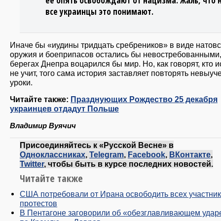
её опять освобождают от нацизма. Жаль, что 
все украинцы это понимают.
Иначе бы «иудины тридцать сребреников» в виде натовс
оружия и боеприпасов остались бы невостребованными,
берегах Днепра воцарился бы мир. Но, как говорят, кто 
не учит, того сама история заставляет повторять невыу
уроки.
Читайте также:
Празднующих Рождество 25 декабря
украинцев отдадут Польше
Владимир Вуячич
Присоединяйтесь к «Русской Весне» в
Одноклассниках
,
Telegram
,
Facebook
,
ВКонтакте
,
Twitter
, чтобы быть в курсе последних новостей.
Читайте также
США потребовали от Ирана освободить всех участни
протестов
В Пентагоне заговорили об «обезглавливающем удар