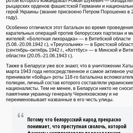
ротой которого командовал Роман Шухевич — обладател
рыцарских орденов фашистской Германии и националь
герой Украины (звание присвоено Петром Порошенко в 
году).
Особенно отличился этот батальон во время проведени
карательных операций против белорусских партизан и 
жителей: «Болотная лихорадка» — в Витебской области
(5.08.-20.09.1942 г.), «Треугольник» — в Брестской облас
(сентябрь–октябрь 1942 г., «Коттбус» — в Минской и Вит
областях (20.05.-21.06.1943 г.).
Также в Беларуси уже все знают, что в уничтожении Хат
марта 1943 года непосредственное и самое активное уч
принимали «бойцы» роты 118-го батальона вспомогател
полиции, личный состав которого составляли украинские
националисты. Тем не менее, в Беларуси никто не сноси
памятники украинцу генералу Черняховскому и не
переименовывает названные в его честь улицы.
Потому что белорусский народ прекрасно
понимает, что преступная сволочь, которой