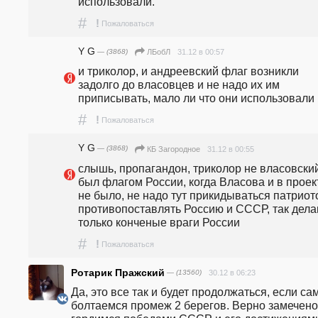
использовали.
#
!
Пожаловаться
Y G
— (3868)
31.12 в 00:57
ЛБобЛ
и триколор, и андреевский флаг возникли 
задолго до власовцев и не надо их им 
приписывать, мало ли что они использовали
#
!
Пожаловаться
Y G
— (3868)
31.12 в 00:55
КБ Загородное
слышь, пропагандон, триколор не власовский,
был флагом России, когда Власова и в проект
не было, не надо тут прикидываться патриото
противопоставлять Россию и СССР, так дела
только конченые враги России
#
!
Пожаловаться
Ротарик Пражский
— (13560)
30.12 в 06:23
Да, это все так и будет продолжаться, если сам
болтаемся промеж 2 берегов. Верно замечено 