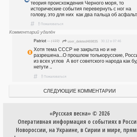
теория происхождения Черного моря, то 
исторические события перевернуть с ног на 
голову, это для них  как два пальца об асфальт
#
!
Пожаловаться
Комментарий удалён
Patriot
— (-122)
30.12 в 07:46
user_deleted469835
Хотя тема СССР не закрыта но и не 
разрешена...О прошлом толькорусские, Росси
из всех углов  А вот советского народа как буд
нетути ..
#
!
Пожаловаться
СЛЕДУЮЩИЕ КОММЕНТАРИИ
«Русская весна» © 2026
Оперативная информация о событиях в Росси
Новороссии, на Украине, в Сирии и мире, пря