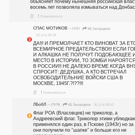
объясняет почему нынешняя российская власт
восемь лет позволяла измываться над Донбас
#
!
Пожаловаться
СПАС МОТИКОВ
— (-111)
КБ Загородное
30.12 в 08:18
ДА!!! И ПРЕМОЛЧАЕТ КТО ВИНОВАТ ЗА ЕТО
ВСЕМИРНОЕ ПРЕДАТЕЛЬСТВО!!! ЕСЛИ ГО
И АЛКАШКА НЕ ПОЛУЧУТ ПОДОБАЮЩЕЕ И
МЕСТО В ИСТОРИИ, ТО ЗОМБИ НАРОЯТСЯ 
В РОССИИ!! НЕ ДАЛЕКО ВРЕМЕ КОГДА ВНУК
СПРОСИТ: ДЕДУШКА, А КТО ВСТРЕЧАЛ 
ОСВОБОДИТЕЛЬНИЕ ВОЙСКИ США В 
МОСКВЕ, 1945Г.?!??!!!
#
!
Пожаловаться
ЛБобЛ
— (7078)
30.12 в 08:53
КБ Загородное
Флаг РОА (Власовцев) не триколор, а 
Андреевский флаг. Триколор этими ублюдкам
применялся один раз, в Пскове (1943г) но за 
они получили по "шапке" и больше его не 