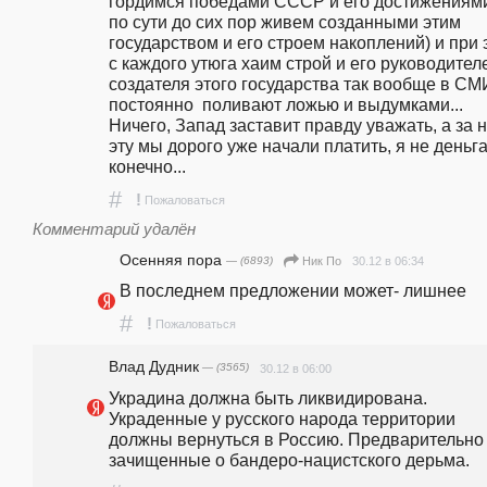
гордимся победами СССР и его достижениями 
по сути до сих пор живем созданными этим 
государством и его строем накоплений) и при 
с каждого утюга хаим строй и его руководителей
создателя этого государства так вообще в СМИ
постоянно  поливают ложью и выдумками... 
Ничего, Запад заставит правду уважать, а за н
эту мы дорого уже начали платить, я не деньга
конечно...
#
!
Пожаловаться
Комментарий удалён
Осенняя пора
— (6893)
30.12 в 06:34
Ник По
В последнем предложении может- лишнее 
#
!
Пожаловаться
Влад Дудник
— (3565)
30.12 в 06:00
Украдина должна быть ликвидирована. 
Украденные у русского народа территории 
должны вернуться в Россию. Предварительно 
зачищенные о бандеро-нацистского дерьма. 