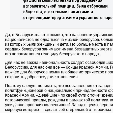
фашисты комплектовали подразделения
вспомогательной полиции, была отбросами
общества, оголтелыми нацистами и
отщепенцами-предателями украинского наро
Да, в Беларуси знают и помнят, что на совести украински
националистов не одна тысяча жизней белорусов, боль
из которых были женщины и дети. Но больше места в па
сердцах белорусов занимают имена беззащитных жертв и
кто положил конец геноциду белорусского народа.
Для нас не важна национальность солдат, освободивших
Белоруссию, для нас они все — бойцы Красной Армии. Г
важнее для белорусов помнить общее историческое про
сохранять добрососедские отношения.
Поэтому следует понимать, что все заявления от западн
политфункционеров о национальной принадлежности ф
Красной Армии, «дичайшие» по своей сути с точки зрени
исторической правды, рождены в рамках той политики, 
уже давно проводит коллективный Запад в целях перепи
мировую историю — сделать её стерильной от героизма