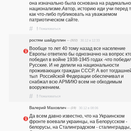
она изначально была основана на радикально
национализме.Автор, историю иди учи перед т
как что-либо публиковать на уважаемом 
патриотическом сайте.
#
!
Пожаловаться
ростям шайдуллин
— (322)
30.12 в 12:33
Вообще то лет 40 тому назад все население 
Европы ответило бы однозначно на вопрос кто
победил в войне 1938-1945 годах -что победил
Русские. И не делили на национальности 
проживающих граждан СССР. А вот тогдашней
тыл  Российской Федерации обеспечивал и 
снабжал всю АРМИЮ всем не обходимым 
вооружением. 
#
!
Пожаловаться
Валерий Маховлич
— (19)
30.12 в 08:06
Да всем давно известно, что на Украинском 
фронте воевали украинцы, на Белорусском - 
белорусы, на Сталинградском - сталинградцы, 