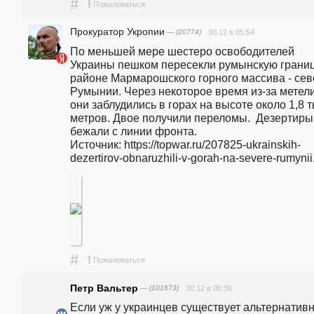
#
!
Пожаловаться
Прокуратор Укропии
— (20774)
30.12 в 05:54
По меньшей мере шестеро освободителей 
Украины пешком пересекли румынскую границу
районе Мармарошского горного массива - севе
Румынии. Через некоторое время из-за метели
они заблудились в горах на высоте около 1,8 ты
метров. Двое получили переломы.  Дезертиры 
бежали с линии фронта.                                                                                          
Источник: https://topwar.ru/207825-ukrainskih-
dezertirov-obnaruzhili-v-gorah-na-severe-rumynii
#
!
Пожаловаться
Петр Вальтер
— (101673)
30.12 в 05:36
Если уж у украинцев существует альтернативн