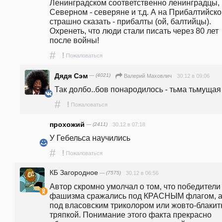
Ленинградском соответственно ленинградцы, 
Северном - северяне и т.д. А на Прибалтийском
страшно сказать - прибалты (ой, балтийцы). 
Охренеть, что люди стали писать через 80 лет 
после войны!
#
!
Пожаловаться
Дядя Сэм
— (4021)
30.12 в 09:06
Валерий Маховлич
Так долбо..бов понародилось - тьма тьмущая ! 
#
!
Пожаловаться
прохожий
— (2411)
30.12 в 07:18
У Гебельса научились
#
!
Пожаловаться
КБ Загородное
— (7575)
30.12 в 06:56
Автор скромно умолчал о том, что победители 
фашизма сражались под КРАСНЫМ флагом, а 
под власовским триколором или жовто-блакитн
тряпкой. Понимание этого факта прекрасно 