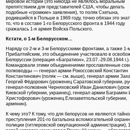
мировой истории (это никогда не являлось моральным
препятствием для представителей США, чтобы делать
подобные «громкие» заявления), то поляк Схетына,
родившийся в Польше в 1969 году, точно обязан это знать
то, что в составе 1-го Белорусского фронта в 1944 году
сражалась 1-я армия Войска Польского.
Кстати, о 1-м Белорусском…
Наряду со 2-м и 3-м Белорусскими фронтами, а также 1-
Прибалтийским, это объединение участвовало в освобо
Белоруссии (операция «Багратион», 23.07.-29.08.1944 г.).
Командовали этими объединениями прославленные сов
полководцы — генерал армии Рокоссовский Константин
Константинович (поляк — см. выше), генерал армии Зах
Георгий Фёдорович (уроженец Саратовской губернии, рус
генерал-полковник Черняховский Иван Данилович (уро
Киевской губернии, украинец), генерал армии Баграмян
Христофорович (уроженец Елизаветпольской губернии,
армянин).
К чему это? К тому, что для белорусов не являются тайно
преступления 201-го батальона вспомогательной охран
полиции (гитлеровской оккупационной администрации), 1