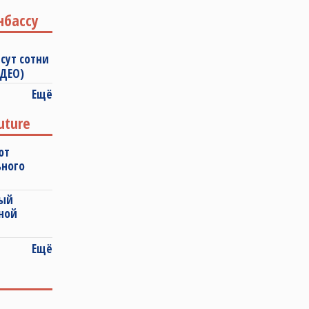
нбассу
сут сотни
ИДЕО)
Ещё
uture
ют
ьного
ный
ной
Ещё