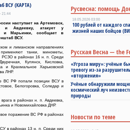
б ВСУ (КАРТА)
Русвесна: помощь До
- 21:44
18.05.2026 03:00
ссии наступает на Артемовск,
100 рублей от каждого спа
р и Авдеевку, атакует у
жизней наших бойцов (В
а и Марьинки, сообщает в
енштаб ВСУ.
ском и лиманском направлениях
Русская Весна — the F
рименяют танки, минометы,
 РСЗО в районах 16 н. п. Среди
уречная, Купянск, Кисловка,
«Угроза миру»: учёные бь
ка и Крахмальное Харьковской
тревогу из-за разрушител
ва ЛНР.
«вторжения»
ие ВС РФ попали позиции ВСУ в
Учёные обнаружили мощ
стовое, Белогоровка, Соледар и
космический луч неизвест
природы
рага в районах н. п. Авдеевка,
рьинка и Новомихайловка ДНР.
евое поражение ВС РФ в районах
Новости по теме
У в районах 13 н. п. Среди них