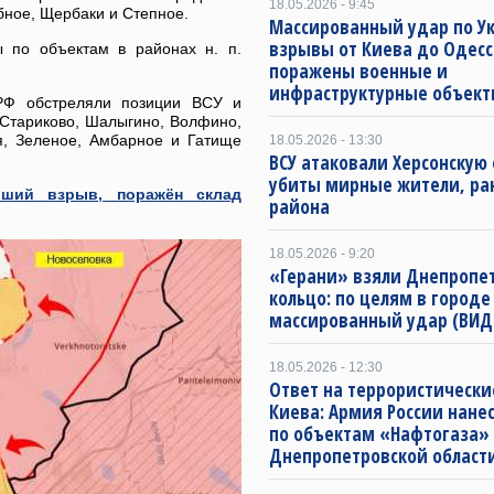
18.05.2026 - 9:45
ное, Щербаки и Степное.
Массированный удар по Ук
взрывы от Киева до Одесс
 по объектам в районах н. п.
поражены военные и
инфраструктурные объект
РФ обстреляли позиции ВСУ и
; Стариково, Шалыгино, Волфино,
я, Зеленое, Амбарное и Гатище
18.05.2026 - 13:30
ВСУ атаковали Херсонскую 
убиты мирные жители, ра
ший взрыв, поражён склад
района
18.05.2026 - 9:20
«Герани» взяли Днепропет
кольцо: по целям в городе
массированный удар (ВИД
18.05.2026 - 12:30
Ответ на террористически
Киева: Армия России нане
по объектам «Нафтогаза»
Днепропетровской област