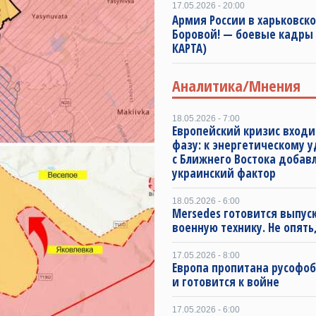
17.05.2026 - 20:00
Армия России в харьковск
Боровой! — боевые кадры
КАРТА)
Аналитика/Мнения
18.05.2026 - 7:00
Европейский кризис входи
фазу: к энергетическому 
с Ближнего Востока добав
украинский фактор
18.05.2026 - 6:00
Mersedes готовится выпус
военную технику. Не опять,
17.05.2026 - 8:00
Европа пропитана русофо
и готовится к войне
17.05.2026 - 6:00