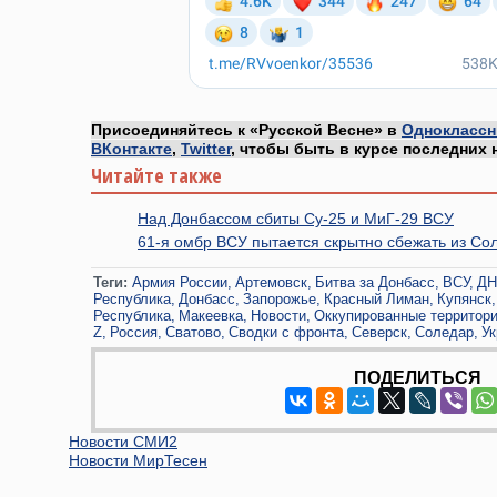
Присоединяйтесь к «Русской Весне» в
Одноклассн
ВКонтакте
,
Twitter
, чтобы быть в курсе последних 
Читайте также
Над Донбассом сбиты Су-25 и МиГ-29 ВСУ
61-я омбр ВСУ пытается скрытно сбежать из Со
Теги:
Армия России
Артемовск
Битва за Донбасс
ВСУ
ДН
Республика
Донбасс
Запорожье
Красный Лиман
Купянск
Республика
Макеевка
Новости
Оккупированные территор
Z
Россия
Сватово
Сводки с фронта
Северск
Соледар
Ук
ПОДЕЛИТЬСЯ
Новости СМИ2
Новости МирТесен