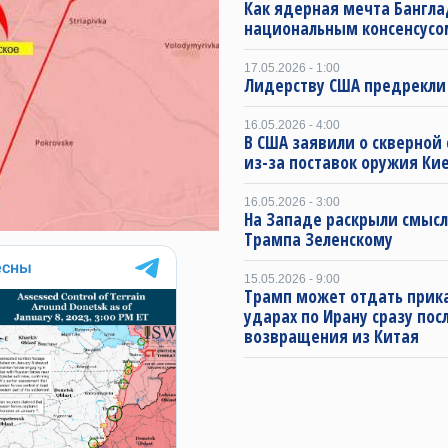
Как ядерная мечта Бангла
национальным консенсусо
17.05.2026 - 1:00
Лидерству США предрекли
16.05.2026 - 4:00
В США заявили о скверной
из-за поставок оружия Ки
16.05.2026 - 3:00
На Западе раскрыли смысл
Трампа Зеленскому
15.05.2026 - 9:00
Трамп может отдать прика
ударах по Ирану сразу пос
возвращения из Китая