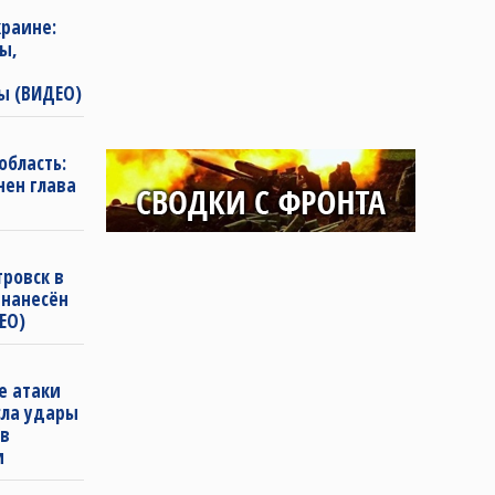
раине:
ы,
ы (ВИДЕО)
область:
нен глава
ровск в
 нанесён
ЕО)
е атаки
сла удары
 в
и