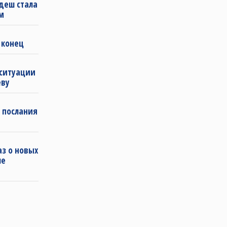
деш стала
м
 конец
 ситуации
еву
 послания
з о новых
ле