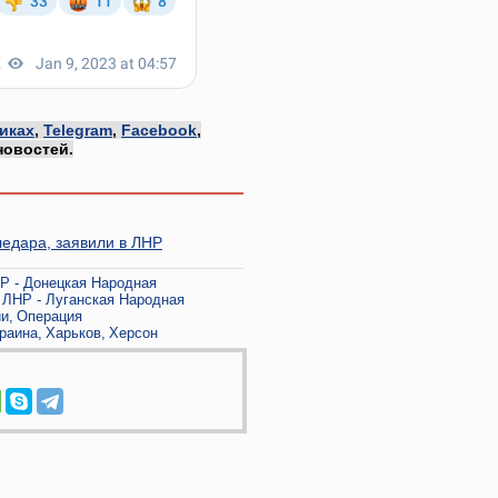
иках
,
Telegram
,
Facebook
,
новостей.
ледара, заявили в ЛНР
Р - Донецкая Народная
ЛНР - Луганская Народная
ии
Операция
раина
Харьков
Херсон