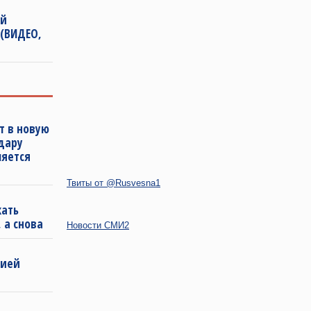
ой
 (ВИДЕО,
т в новую
удару
ляется
Твиты от @Rusvesna1
кать
 а снова
Новости СМИ2
бией