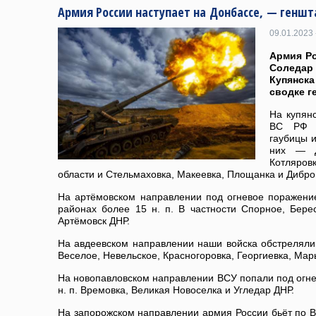
Армия России наступает на Донбассе, — геншта
09.01.2023 
Армия Ро
Соледа
Купянск
сводке г
На купян
ВС РФ п
гаубицы и
них — Дв
Котляров
области и Стельмаховка, Макеевка, Площанка и Дибро
На артёмовском направлении под огневое поражен
районах более 15 н. п. В частности Спорное, Бере
Артёмовск ДНР.
На авдеевском направлении наши войска обстреляли в
Веселое, Невельское, Красногоровка, Георгиевка, Ма
На новопавловском направлении ВСУ попали под огн
н. п. Времовка, Великая Новоселка и Угледар ДНР.
На запорожском направлении армия России бьёт по ВС