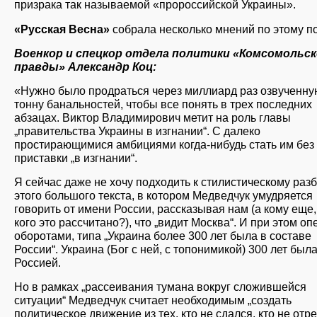
призрака так называемой «пророссийской Украины».
«Русская Весна»
собрала несколько мнений по этому по
Военкор и спецкор отдела политики «Комсомольс
правды» Александр Коц:
«Нужно было продраться через миллиард раз озвученну
тонну банальностей, чтобы все понять в трех последних
абзацах. Виктор Владимирович метит на роль главы
„правительства Украины в изгнании“. С далеко
простирающимися амбициями когда-нибудь стать им без
приставки „в изгнании“.
Я сейчас даже не хочу подходить к стилистическому раз
этого большого текста, в котором Медведчук умудряется
говорить от имени России, рассказывая нам (а кому еще,
кого это рассчитано?), что „видит Москва“. И при этом о
оборотами, типа „Украина более 300 лет была в составе
России“. Украина (Бог с ней, с топонимикой) 300 лет был
Россией.
Но в рамках „рассеивания тумана вокруг сложившейся
ситуации“ Медведчук считает необходимым „создать
политическое движение из тех, кто не сдался, кто не отре