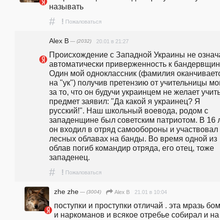
называть 
#
!
Пожаловаться
Alex B
— (2032)
20.01 в 21:27
Происхождение с Западной Украины не означа
автоматически приверженность к бандервщине
Один мой одноклассник (фамилия оканчиваетс
на "ук") получив претензию от учительницы мо
за то, что он будучи украинцем не желает учить
предмет заявил: "Да какой я украинец? Я 
русский!". Наш школьный воевода, родом с 
западенщине был советским патриотом. В 16 л
он входил в отряд самообороны и участвовал 
лесных облавах на банды. Во время одной из 
облав погиб командир отряда, его отец, тоже 
западенец.
#
!
Пожаловаться
zhe zhe
— (3004)
21.01 в 10:04
Alex B
поступки и проступки отличай . эта мразь бом
и наркоманов и всякое отребье собирал и на 