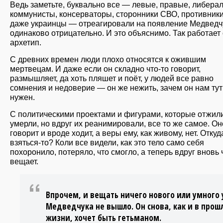
Ведь заметьте, буквально все — левые, правые, либера
коммунисты, консерваторы, сторонники СВО, противник
даже украинцы — отреагировали на появление Медведч
одинаково отрицательно. И это объяснимо. Так работает
архетип.
С древних времен люди плохо относятся к ожившим
мертвецам. И даже если он складно что-то говорит,
размышляет, да хоть пляшет и поёт, у людей все равно
сомнения и недоверие — он же нежить, зачем он нам тут
нужен.
С политическими проектами и фигурами, которые отжили
умерли, но вдруг их реанимировали, все то же самое. Он
говорит и вроде ходит, а веры ему, как живому, нет. Откуд
взяться-то? Коли все видели, как это тело само себя
похоронило, потеряло, что смогло, а теперь вдруг вновь 
вещает.
Впрочем, и вещать ничего нового или умного 
Медведчука не вышло. Он снова, как и в прош
жизни, хочет быть гетьманом.