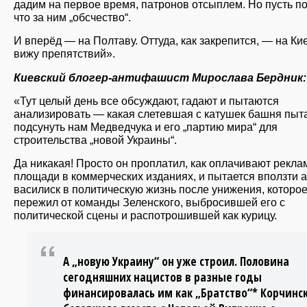
дадим на первое время, патронов отсыплем. Но пусть по
что за ним „обсчество“.
И вперёд — на Полтаву. Оттуда, как закрепится, — на Ки
вижу препятствий».
Киевский блогер-антифашист Мирослава Бердник:
«Тут целый день все обсуждают, гадают и пытаются
анализировать — какая слетевшая с катушек башня пыт
подсунуть нам Медведчука и его „партию мира“ для
строительства „новой Украины“.
Да никакая! Просто он проплатил, как оплачивают рекл
площади в коммерческих изданиях, и пытается вползти а
василиск в политическую жизнь после унижения, которое
пережил от команды Зеленского, выбросившей его с
политической сцены и распотрошившей как курицу.
А „новую Украину“ он уже строил. Половина
сегодняшних нацистов в разные годы
финансировалась им как „Братство“* Корчинск