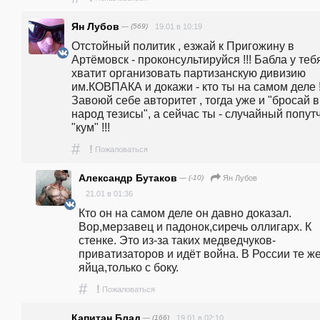
Ян Лубов
— (569)
19.01 в 10:19
Отстойный политик , езжай к Пригожину в 
Артёмовск - проконсультируйся !!! Бабла у тебя
хватит организовать партизанскую дивизию 
им.КОВПАКА и докажи - кто ты на самом деле !!
Завоюй себе авторитет , тогда уже и "бросай в 
народ тезисы", а сейчас ты - случайный попутч
"кум" !!!
#
!
Пожаловаться
Александр Бутаков
— (-10)
Ян Лубов
21.01 в 01:36
Кто он на самом деле он давно доказал. 
Вор,мерзавец и падонок,сиречь оллигарх. К 
стенке. Это из-за таких медведчуков-
приватизаторов и идёт война. В России те же
яйца,только с боку.
#
!
Пожаловаться
Капитан Блад
— (166)
19.01 в 02:10