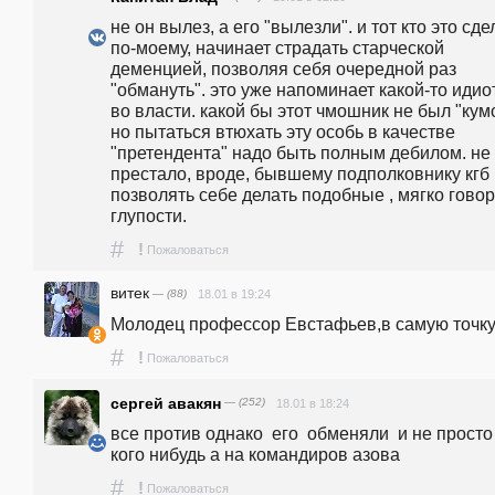
не он вылез, а его "вылезли". и тот кто это сдел
по-моему, начинает страдать старческой 
деменцией, позволяя себя очередной раз 
"обмануть". это уже напоминает какой-то идио
во власти. какой бы этот чмошник не был "кумо
но пытаться втюхать эту особь в качестве 
"претендента" надо быть полным дебилом. не 
престало, вроде, бывшему подполковнику кгб 
позволять себе делать подобные , мягко говоря
глупости. 
#
!
Пожаловаться
витек
— (88)
18.01 в 19:24
Молодец профессор Евстафьев,в самую точку
#
!
Пожаловаться
сергей авакян
— (252)
18.01 в 18:24
все против однако  его  обменяли  и не просто 
кого нибудь а на командиров азова
#
!
Пожаловаться