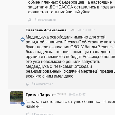
обмен пленных бандеровцев . а настоящие 
защитники ДОНБАССА оставались в подвала
фашистов . а ты мойвишьХуйню
#
!
Пожаловаться
Светлана Афанасьева
— (26)
20.01 в 10:57
Медведчука освободили именно для этой 
роли,чтобы написал"тезисы" об Украине,котор
будет после окончания СВО. У банды Зеленско
была надежда,что они с помощью западного 
оружия и наемников победят Россию,но поняв,
это уже невозможно решили запустить 
Медведчука с "тезисами",отсюда и 
реанимированный "ходячий мертвец",предавш
всех,кто с ним имел дело.
#
!
Пожаловаться
Тритон Патрон
— (17562)
19.01 в 23:57
"... какая слетевшая с катушек башня...". Намёк
намёки...
#
!
Пожаловаться