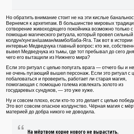
Но обратить внимание стоит не на эти кислые банальнос
Вернемся к архетипам. В большинстве мировых традици
сотворение живоходящего покойника возможно только с
помощью магического ритуала, который провел сильный
колдун/хунган/шаман/мамбо/баба-Яга. Так вот в истории 
интервью Медведчука главный вопрос: кто же, собственн
вывел Медведчука из тьмы, где тот пребывал до сего дня
чего его вытащили из Нижнего мира?
Если это ритуал с целью попугать врага — отчего бы и не
не очень пугающий вышел персонаж. Если это ритуал с 
побаловаться и проверить, работает ли старая магия,
помогающая с помощью голема извлекать золото из
государевых сундуков, — это уже хуже.
Ну и совсем плохо, если кто-то это делает с целью побед
Это вот совсем опасное колдунство. Чёрная магия с мёр
материей до добра никого не доводила.
На мёртвом корне нового не вырастить.