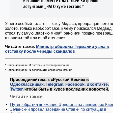
бегавшего вместе с Натальей Витренко с
лозунгами „НАТО хуже гестапо!“
У него особый талант — как у Мидаса, превращавшего в
золото, только наоборот. Все, к чему прикасался Медведч
строя ту самую „партию мира“, рано или поздно превра
в нацизм той или иной степени».
Читайте также:
Министр обороны Германии ушла в
отставку после череды скандалов
* Запрещенная в РФ экстремистская организация.
* Запрещенная в РФ
террористическая организация.
Присоединяйтесь к «Русской Весне» в
Одноклассниках
,
Telegram
,
Facebook
,
ВКонтакте
,
Twitter
, чтобы быть в курсе последних новостей.
Читайте также
Путин обратил внимание Эрдогана на лицемерие Кие
Зеленский провёл заседание Ставки по ситуации в