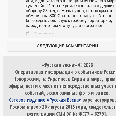
дня, и для чего его вытащили из Нижнего мира
кум евойный что в Кремле окопался и держит 
оборону 23 год, помочь нужна, вот он кума то и
обменял на 300 Спартанцев тьфу ты Азовцев, 
бы создать лояльную к грабежу территорию, 
народ то что там что тут давно ограблен.
#
!
Пожаловаться
СЛЕДУЮЩИЕ КОММЕНТАРИИ
«Русская весна» © 2026
Оперативная информация о событиях в Росси
Новороссии, на Украине, в Сирии и мире, пря
эфиры, вести с мест от непосредственных участ
событий, эксклюзивные фото и видео.
Сетевое издание «Русская Весна»
зарегистрирова
Роскомнадзор 20 августа 2015 года, свидетельст
регистрации СМИ ЭЛ № ФС77 – 62791.