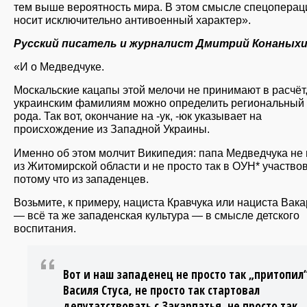
тем выше вероятность мира. В этом смысле спецоперац
носит исключительно антивоенный характер».
Русский писатель и журналист Дмитрий Конаныхи
«И о Медведчуке.
Москальские кацапы этой мелочи не принимают в расчёт,
украинским фамилиям можно определить региональный 
рода. Так вот, окончание на -ук, -юк указывает на
происхождение из Западной Украины.
Именно об этом молчит Википедия: папа Медведчука не 
из Житомирской области и не просто так в ОУН* участвов
потому что из западенцев.
Возьмите, к примеру, нациста Кравчука или нациста Вака
— всё та же западенская культура — в смысле детского
воспитания.
Вот и наш западенец не просто так „притопил
Василя Стуса, не просто так стартовал
депутатствовать с Закарпатья, не просто так