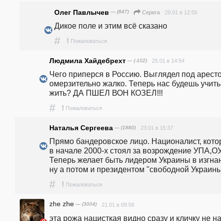
Олег Павлычев
— (847)
29.01 в 12:55
Серега
Дикое поле и этим всё сказано
#
!
Пожаловаться
Людмила Хайдебрехт
— (-102)
25.01 в 14:54
Чего приперся в Россию. Выглядел под аресто
омерзительно жалко. Теперь нас будешь учить 
жить? ДА ПШЕЛ ВОН КОЗЕЛ!!!
#
!
Пожаловаться
Наталья Сергеева
— (1880)
23.01 в 15:37
Прямо бандеровское лицо. Националист, кото
в начале 2000-х стоял за возрождение УПА,ОУ
Теперь желает быть лидером Украины в изгнан
ну а потом и президентом "свободной Украины"
#
!
Пожаловаться
zhe zhe
— (3004)
21.01 в 09:58
эта рожа нацисткая видно сразу и кличку не на