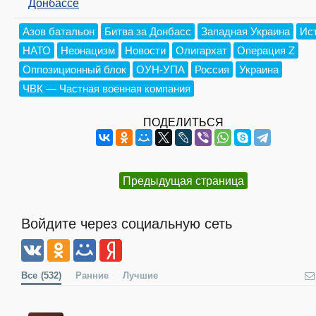
Донбассе
Азов батальон
Битва за Донбасс
Западная Украина
Ис
НАТО
Неонацизм
Новости
Олигархат
Операция Z
Оппозиционный блок
ОУН-УПА
Россия
Украина
ЧВК — Частная военная компания
ПОДЕЛИТЬСЯ
Предыдущая страница
Войдите через социальную сеть
Все
(532)
Ранние
Лучшие