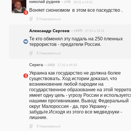
николай руднев
— (-10)
28.01 в 14:41
Воняет сионизмом  в этом все паскудство .
#
!
Пожаловаться
Александр Сергеев
— (-197)
27.01 в 14:31
Те кто обменял эту падаль на 250 пленных 
террористов - предатели России.
#
!
Пожаловаться
Серега
— (162)
27.01 в 04:33
Украина как государство не должна более 
существовать. Ход истории доказал, что 
возникновение любой пародии на 
государственное образование на этой террито
имеет одну цель - угрозу России и используется
нашими противниками. Вывод: Федеральный 
округ Малороссия - да, про Украину - 
забудьте.Исходя из этого все медведчуки - 
лишние.
#
!
Пожаловаться