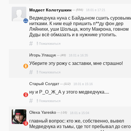
Модест Колотушкин
— (556)
18.01 в 17:21
Ведмедчука нуна с Байдыном сшить суровыми
нитками. К ним ещё пришить п**ду фон дер 
Ляйнихи, уши Шольца, жопу Макрона, говном 
Дуды всё обмазать и в нужнике утопить.
#
!
Пожаловаться
Игорь Улащук
— (49)
18.01 в 16:35
Уберите эту рожу с заставки, мне страшно!
#
!
Пожаловаться
Старый Солдат
— (112)
18.01 в 15:16
ну и Р_О_Ж_А у этого медведчука....
#
!
Пожаловаться
Olexa Yaresko
— (-16)
18.01 в 15:04
главный вопрос: кто же, собственно, вывел 
Медведчука из тьмы, где тот пребывал до сего 