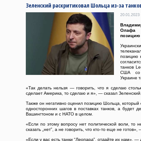
Зеленский раскритиковал Шольца из-за танко
20.01.2023 
Владими
Олафа 
позицию 
Украинс
телекан
позицию 
согласит
танков Le
США со 
Украине т
«Так делать нельзя — говорить, что я сделаю стольк
сделает Америка, то сделаю и я», — сказал Зеленский
Также он негативно оценил позицию Шольца, который с
односторонних шагов в поставках танков, а будет де
Вашингтоном и с НАТО в целом.
«Если по этому вопросу нет политической воли, то н
сказать „нет”, а не говорить, что кто-то еще не готов»,
«Если у вас есть танки “Леопард”, отдайте их нам», —