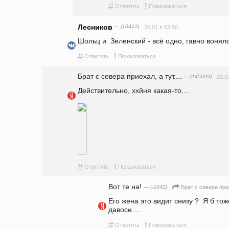
#
!
Ответить
Пожаловаться
Лесников
— (10412)
20.01 в 03:56
Шольц и  Зеленский - всё одно, гавно воняло
#
!
Ответить
Пожаловаться
Брат с севера приехал, а тут....
— (145609)
20.0
Действительно, ххйня какая-то....
#
!
Ответить
Пожаловаться
Вот те на!
— (-1042)
Брат с севера прие
Его жена это видит снизу ?  Я б тож
давосе..... 
#
!
Ответить
Пожаловаться