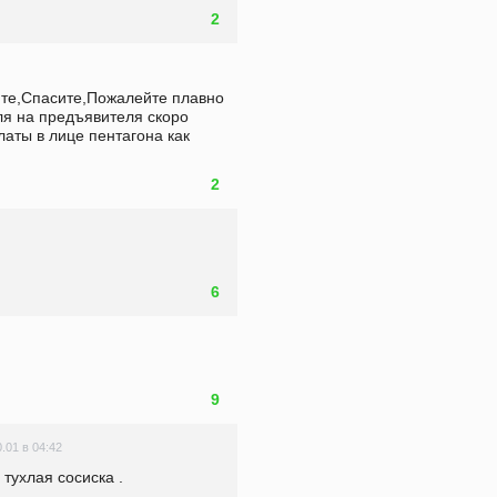
2
ите,Спасите,Пожалейте плавно 
ля на предъявителя скоро 
аты в лице пентагона как 
2
6
9
0.01 в 04:42
 тухлая сосиска .