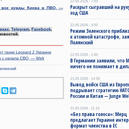
22.05.2026 - 7:00
Раскрыт сыгравший на рук
ет все нужды Киева в ПВО, —
ход США
22.05.2026 - 3:00
иках
,
Telegram
,
Facebook
,
Режим Зеленского приблиз
новостей.
к атомной катастрофе, за
Полянский
т танки Leopard 2 Украине
22.05.2026 - 1:00
 с начала СВО, — Welt
В Германии заявили, что 
ничего не понимает в ди
еленский
21.05.2026 - 14:30
Вывод войск США из Евро
подрывает стратегию НАТ
России и Китая — Junge We
21.05.2026 - 11:15
«Без права голоса»: Мерц
предлагает Украине инте
формат членства в ЕС