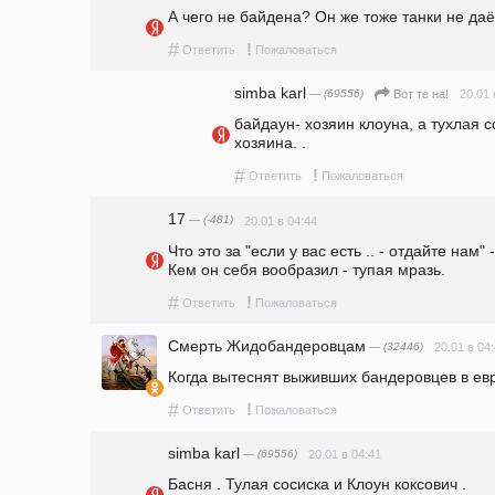
А чего не байдена? Он же тоже танки не даё
#
!
Ответить
Пожаловаться
simba karl
— (69556)
20.01 
Вот те на!
байдаун- хозяин клоуна, а тухлая с
хозяина. .
#
!
Ответить
Пожаловаться
17
— (-481)
20.01 в 04:44
Что это за "если у вас есть .. - отдайте нам"
Кем он себя вообразил - тупая мразь.
#
!
Ответить
Пожаловаться
Смерть Жидобандеровцам
— (32446)
20.01 в 04
Когда вытеснят выживших бандеровцев в евр
#
!
Ответить
Пожаловаться
simba karl
— (69556)
20.01 в 04:41
Басня . Тулая сосиска и Клоун коксович .