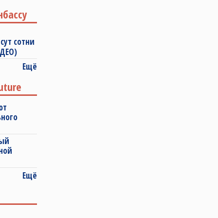
нбассу
сут сотни
ИДЕО)
Ещё
uture
ют
ьного
ный
ной
Ещё