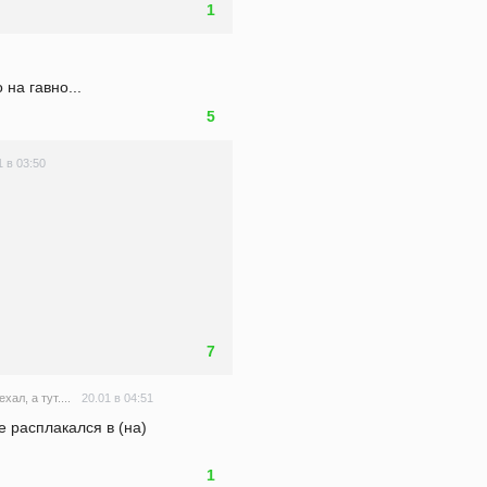
1
 на гавно...
5
1 в 03:50
7
20.01 в 04:51
хал, а тут....
е расплакался в (на) 
1