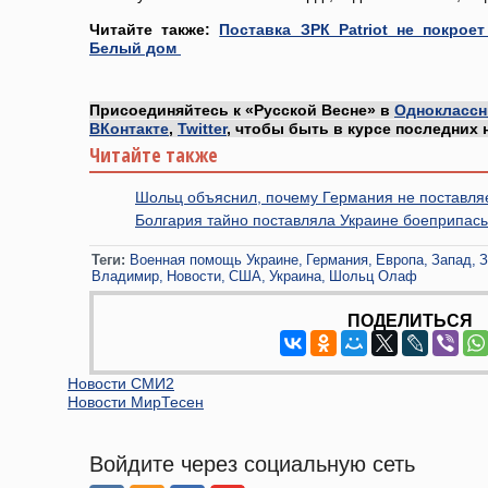
Читайте также:
Поставка ЗРК Patriot не покро
Белый дом
Присоединяйтесь к «Русской Весне» в
Одноклассн
ВКонтакте
,
Twitter
, чтобы быть в курсе последних 
Читайте также
Шольц объяснил, почему Германия не поставляе
Болгария тайно поставляла Украине боеприпасы
Теги:
Военная помощь Украине
Германия
Европа
Запад
З
Владимир
Новости
США
Украина
Шольц Олаф
ПОДЕЛИТЬСЯ
Новости СМИ2
Новости МирТесен
Войдите через социальную сеть