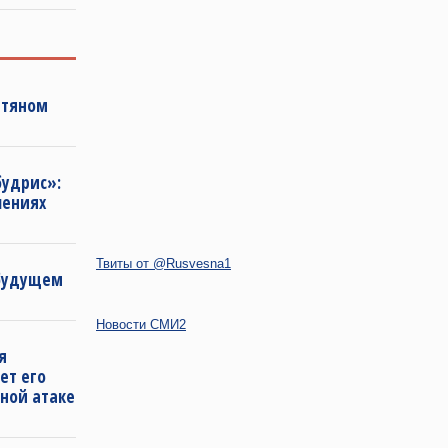
фтяном
будрис»:
лениях
Твиты от @Rusvesna1
 будущем
Новости СМИ2
я
ет его
ной атаке