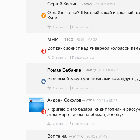
Сергей Костин
— (1552)
20.01 в 09:11
Отдайте танки? Шустрый какой и грозный, ка
Купи.
#
!
Ответить
Пожаловаться
MMM
— (3365)
20.01 в 08:32
Вот как сионист над ливерной колбасой измы
#
!
Ответить
Пожаловаться
Роман Бабанин
— (6458)
20.01 в 05:59
жидовской клоун уже немцами командует , 
#
!
Ответить
Пожаловаться
Андрей Соколов
— (295)
20.01 в 05:25
Я фигею с его базара, сидит гопник и рассужд
этом мире ничем не обязан, зелепук! 
#
!
Ответить
Пожаловаться
Вот те на!
— (-1042)
20.01 в 04:49