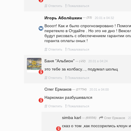
#
!
Ответить
Пожаловаться
Игорь Аболёшкин
— (33)
20.01 в 04:32
Вооот! Как и было спрогнозировано ! Помог
перетекло в Отдайте . Но это не дно ! Вексе
будут рисовать с обеспечением гарантии опл
горанта оплаты оных !
#
!
Ответить
Пожаловаться
Баня "Альбион"
— (-22)
20.01 в 04:24
это тебе за колбасу..., подумал шольц
#
!
Ответить
Пожаловаться
Олег Ермаков
— (27754)
20.01 в 04:00
Наркоман разбушевался 
#
!
Ответить
Пожаловаться
simba karl
— (69556)
2
Олег Ермаков
сказ о том ,как поссорились клоун и