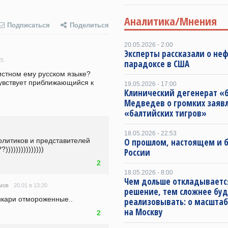
Аналитика/Мнения
Подписаться
Поделиться
20.05.2026 - 2:00
Эксперты рассказали о не
25
парадоксе в США
истном ему русском языке? 
увствует приближающийся к 
19.05.2026 - 17:00
Клинический дегенерат «
Медведев о громких заяв
«балтийских тигров»
18.05.2026 - 22:53
О прошлом, настоящем и
олитиков и представителей 
)))))))))))))
России
2
18.05.2026 - 8:00
Чем дольше откладываетс
20.01 в 13:20
мов
решение, тем сложнее буд
икари отмороженные..
реализовывать: о масштаб
на Москву
2