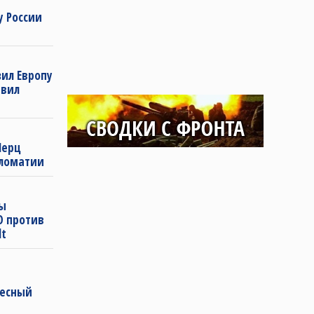
у России
ил Европу
явил
Мерц
пломатии
пы
О против
lt
ресный