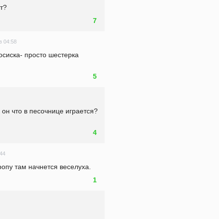
т? 
7
в 04:58
осиска- просто шестерка 
5
 - он что в песочнице играется? 
4
:44
опу там начнется веселуха.
1