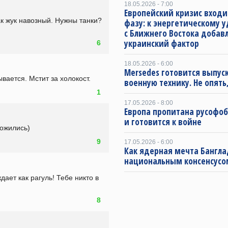
18.05.2026 - 7:00
Европейский кризис входи
к жук навозный. Нужны танки? 
фазу: к энергетическому 
с Ближнего Востока добав
украинский фактор
6
18.05.2026 - 6:00
Mersedes готовится выпус
вается. Мстит за холокост.
военную технику. Не опять,
1
17.05.2026 - 8:00
Европа пропитана русофо
и готовится к войне
дожились)
9
17.05.2026 - 6:00
Как ядерная мечта Бангла
национальным консенсусо
ает как рагуль! Тебе никто в 
8