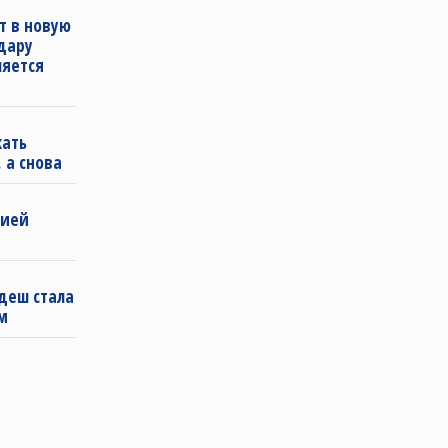
т в новую
удару
ляется
кать
 а снова
бией
деш стала
м