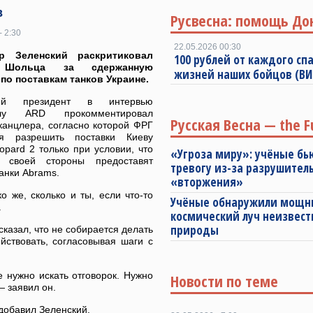
в
Русвесна: помощь До
- 2:30
22.05.2026 00:30
р Зеленский раскритиковал
100 рублей от каждого спа
Шольца за сдержанную
жизней наших бойцов (В
по поставкам танков Украине.
кий президент в интервью
алу ARD прокомментировал
Русская Весна — the F
канцлера, согласно которой ФРГ
ся разрешить поставки Киеву
opard 2 только при условии, что
«Угроза миру»: учёные бь
своей стороны предоставят
тревогу из-за разрушител
анки Abrams.
«вторжения»
о же, сколько и ты, если что-то
Учёные обнаружили мощ
.
космический луч неизвест
природы
казал, что не собирается делать
йствовать, согласовывая шаги с
е нужно искать отговорок. Нужно
Новости по теме
 — заявил он.
 добавил Зеленский.