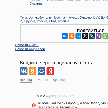
Украины
Теги:
Великобритания
Военная помощь Украине
ВСУ
Донб
Z
Оружие
Россия
СМИ
Украина
ПОДЕЛИТЬСЯ
Новости СМИ2
Новости МирТесен
Войдите через социальную сеть
Все
(66)
Ранние
Лучшие
MMM
— (3365)
22.01 в 13:52
Не большой кусок Европы, а всю Западную 
отсидеться за Атлантикой.