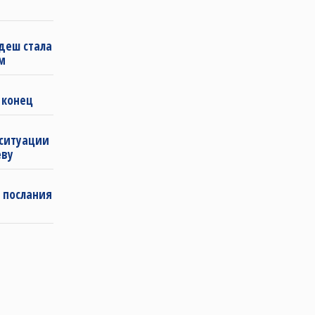
деш стала
м
 конец
 ситуации
еву
 послания