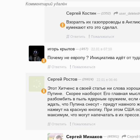
Комментарий удалён
Сергей Костин
— (1552)
user_deleted
Взорапть их газопрроводы в Англию
кумекают кто это сделал.
#
!
Ответить
Пожаловаться
игорь крылов
— (-957)
22.01 в 07:10
Почему не европу ? Инициатива идёт от туда
#
!
Ответить
Пожаловаться
Сергей Ростов
— (26824)
22.01 в 06:46
Этот Хитченс в своей статье ни слова хороше
Путине.  Скорее наоборот. Его главная мысл
разбомбить в пыль ядерным оружием, если 
ждать, что Путина снесут - придут намного ж
нажмут на красную кнопку. При этом США ост
максимум, что могут напечатать в их прессе
#
!
Ответить
Пожаловаться
Сергей Минаков
— (46561)
Сергей 