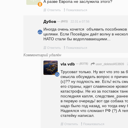
А разве Европа не заслужила этого?
#
!
Ответить
Пожаловаться
Дубов
— (865)
22.01 в 07:56
Иногда очень хочется  объявить пособников
целями. Если Посейдон даёт волну в несколь
НАТО стали бы водоплавающими...
#
!
Ответить
Пожаловаться
Комментарий удалён
vla vdb
— (8378)
user_deleted453809
Трусоват только. Ну вот что это за
смысла обсуждать вопрос о причина
(с)?? ну подлость же. Есть! есть см
его страны, идет славянское крово
катастрофы. Не из за поставок танко
последняя капля, следствие_ране
в первую очередь! вот где собака т
надо было год назад, но тогда ему
Надеялся что сломают РФ (?) А теп
статейку написал.
#
!
Ответить
Пожаловаться