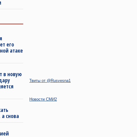
и
я
ет его
ной атаке
т в новую
удару
Твиты от @Rusvesna1
ляется
Новости СМИ2
кать
 а снова
бией