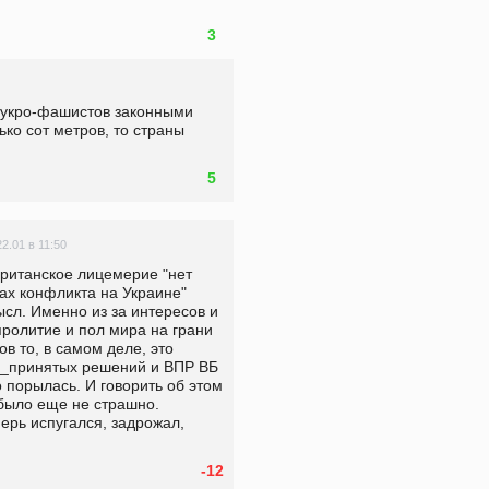
3
 укро-фашистов законными 
ко сот метров, то страны 
5
22.01 в 11:50
 британское лицемерие "нет 
х конфликта на Украине" 
ысл. Именно из за интересов и 
пролитие и пол мира на грани 
в то, в самом деле, это 
е_принятых решений и ВПР ВБ 
о порылась. И говорить об этом 
 было еще не страшно. 
ерь испугался, задрожал, 
-12