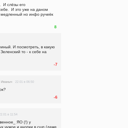
  И слёзы его 
ебе.  И это уже на даном 
и медленный но инфо ручеёк 
8
ный. И посмотреть, в какую 
Зеленский то - к себе на 
-7
22.01 в 06:50
 Иваныч
ок?
-6
22.01 в 11:54
енное_ ЯО (!) у 
х чужое и кнопки в сшп (даже 