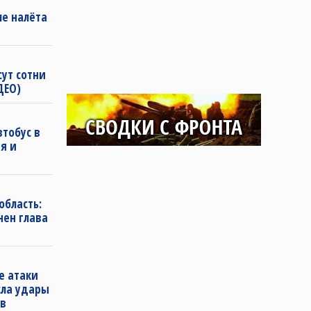
ле налёта
сут сотни
ДЕО)
втобус в
я и
область:
нен глава
е атаки
сла удары
 в