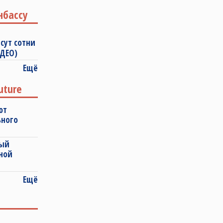
нбассу
сут сотни
ИДЕО)
Ещё
uture
ют
ьного
ный
ной
Ещё