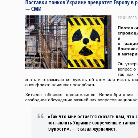
Поставки танков Украине превратят Европу в
— СМИ
22.01.2023 
Постав
спровоц
и «п
в радио
британс
в материа
Он утверж
вопрос о 
так как 
знать и отказываются думать об этом или искать ф
о конфликте начинают оскорблять.
Хитченс обвинил правительство Великобритании 
свободное обсуждение важнейших вопросов националь
«Так что мне остается сказать вам, что 
поставлять Украине современные танки 
глупости», — сказал журналист.