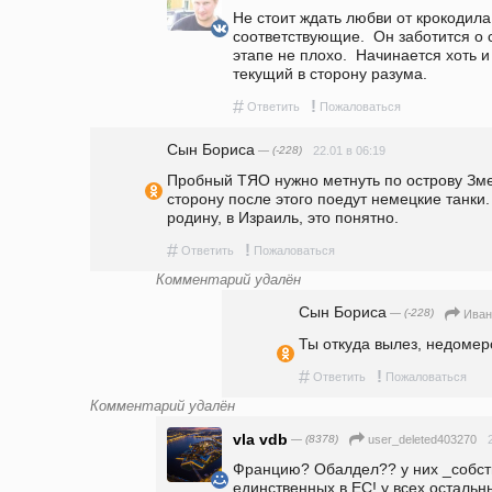
Не стоит ждать любви от крокодила.
соответствующие.  Он заботится о с
этапе не плохо.  Начинается хоть 
текущий в сторону разума.
#
!
Ответить
Пожаловаться
Сын Бориса
— (-228)
22.01 в 06:19
Пробный ТЯО нужно метнуть по острову Змеи
сторону после этого поедут немецкие танки. 
родину, в Израиль, это понятно.
#
!
Ответить
Пожаловаться
Комментарий удалён
Сын Бориса
— (-228)
Иван
Ты откуда вылез, недомер
#
!
Ответить
Пожаловаться
Комментарий удалён
vla vdb
— (8378)
user_deleted403270
Францию? Обалдел?? у них _собств
единственных в ЕС! у всех остальны