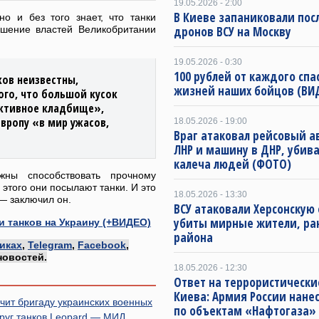
19.05.2026 - 2:00
В Киеве запаниковали пос
о и без того знает, что танки
ешение властей Великобритании
дронов ВСУ на Москву
19.05.2026 - 0:30
100 рублей от каждого спа
ков неизвестны,
жизней наших бойцов (ВИ
ого, что большой кусок
ктивное кладбище»,
вропу «в мир ужасов,
18.05.2026 - 19:00
Враг атаковал рейсовый а
ЛНР и машину в ДНР, убива
калеча людей (ФОТО)
жны способствовать прочному
 этого они посылают танки. И это
18.05.2026 - 13:30
— заключил он.
ВСУ атаковали Херсонскую 
убиты мирные жители, ра
 танков на Украину (+ВИДЕО)
района
иках
,
Telegram
,
Facebook
,
новостей.
18.05.2026 - 12:30
Ответ на террористически
Киева: Армия России нане
чит бригаду украинских военных
по объектам «Нафтогаза»
круг танков Leopard — МИД