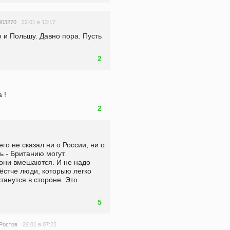
22.01 в 13:17
403270
 и Польшу. Давно пора. Пусть 
2
 !
2
го не сказал ни о России, ни о 
ь - Британию могут 
они вмешаются. И не надо 
ёстче люди, которыю легко 
анутся в стороне. Это 
.
5
22.01 в 07:22
Ростов