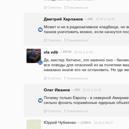
#
!
Ответить
Пожаловаться
Дмитрий Харланов
— (48)
22.01 в 12:26
Может и не в радиоактивное кладбище, но во
танков уничтожить можно, если начнутся пос
#
!
Ответить
Пожаловаться
vla vdb
— (8378)
22.01 в 11:41
Да, мистер Хитченс, это именно оно - бензин
все поводы для опасений из за политики ваш
наказано иначе его не остановить. Но где ж
#
!
Ответить
Пожаловаться
Олег Иванов
— (99)
22.01 в 11:02
Почему только Европу - в северной Америке 
сильно фонить поражённые ядерные объек
#
!
Ответить
Пожаловаться
Юррий Чубеенко
— (19862)
22.01 в 09:07