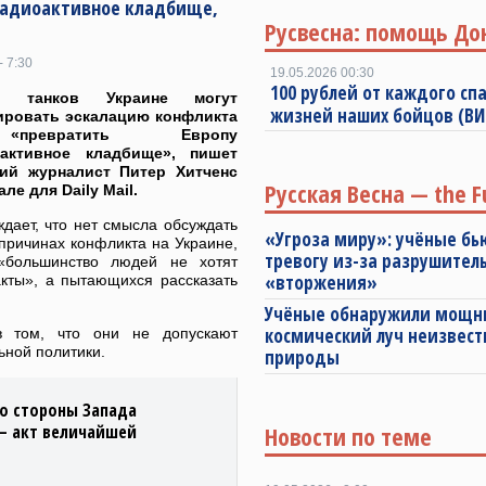
 радиоактивное кладбище,
Русвесна: помощь До
- 7:30
19.05.2026 00:30
100 рублей от каждого спа
ки танков Украине могут
жизней наших бойцов (В
ировать эскалацию конфликта
ревратить Европу
активное кладбище», пишет
кий журналист Питер Хитченс
Русская Весна — the F
ле для Daily Mail.
дает, что нет смысла обсуждать
«Угроза миру»: учёные бь
причинах конфликта на Украине,
тревогу из-за разрушител
«большинство людей не хотят
«вторжения»
акты», а пытающихся рассказать
Учёные обнаружили мощ
космический луч неизвест
в том, что они не допускают
ной политики.
природы
со стороны Запада
— акт величайшей
Новости по теме