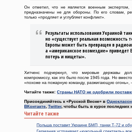
Он отметил, что не является военным экспертом, н
предназначены не для обороны. По его словам, р
только «продляет и углубляет конфликт».
Результаты использования Украиной тан
но «существует реальная возможность т
Европы может быть превращен в радиоа
а «американское возмездие» приведет Е
потерь и нищеты».
Хитченс подчеркнул, что мировые державы дол
компромиссу, как это было после 1945 года. Но вместо
«похоже на пожарную команду, разжигающую огонь», 
Читайте также:
Страны НАТО не одобрили поставки
Присоединяйтесь к «Русской Весне» в
Одноклассн
ВКонтакте
,
Twitter
, чтобы быть в курсе последних 
Читайте также
Польша поставит Украине БМП, танки Т-72 и обу
Германия устраивает «кукольный спектакль» во