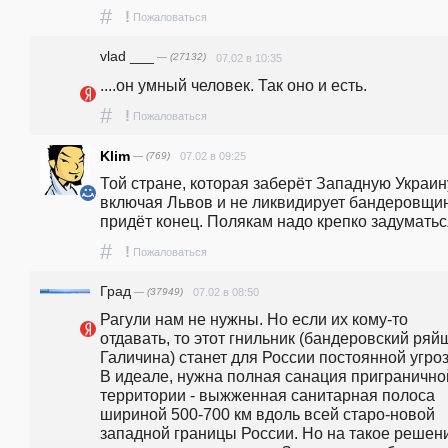
#
!
Пожаловаться
vlad ___
— (27132)
07.02 в 10:35
....он умный человек. Так оно и есть.
#
!
Пожаловаться
Klim
— (769)
07.02 в 09:25
Той стране, которая заберёт Западную Украину
включая Львов и не ликвидирует бандеровщину
придёт конец. Полякам надо крепко задуматьс
#
!
Пожаловаться
Град
— (37949)
07.02 в 08:50
Рагули нам не нужны. Но если их кому-то 
отдавать, то этот гнильник (бандеровский ряйщ
Галичина) станет для России постоянной угрозо
В идеале, нужна полная санация приграничной
территории - выжженная санитарная полоса 
шириной 500-700 км вдоль всей старо-новой 
западной границы России. Но на такое решени