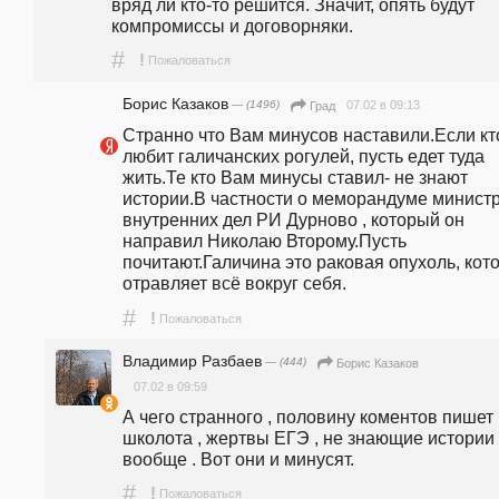
вряд ли кто-то решится. Значит, опять будут 
компромиссы и договорняки.
#
!
Пожаловаться
Борис Казаков
— (1496)
07.02 в 09:13
Град
Странно что Вам минусов наставили.Если кто
любит галичанских рогулей, пусть едет туда 
жить.Те кто Вам минусы ставил- не знают 
истории.В частности о меморандуме министр
внутренних дел РИ Дурново , который он 
направил Николаю Второму.Пусть 
почитают.Галичина это раковая опухоль, кото
отравляет всё вокруг себя.
#
!
Пожаловаться
Владимир Разбаев
— (444)
Борис Казаков
07.02 в 09:59
А чего странного , половину коментов пишет 
школота , жертвы ЕГЭ , не знающие истории 
вообще . Вот они и минусят.
#
!
Пожаловаться