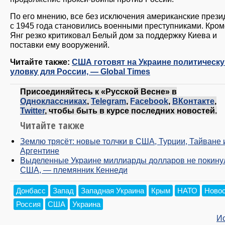
По его мнению, все без исключения американские през
с 1945 года становились военными преступниками. Кроме
Янг резко критиковал Белый дом за поддержку Киева и
поставки ему вооружений.
Читайте также:
США готовят на Украине политическ
уловку для России, — Global Times
Присоединяйтесь к «Русской Весне» в
Одноклассниках
,
Telegram
,
Facebook
,
ВКонтакте
,
Twitter
, чтобы быть в курсе последних новостей.
Читайте также
Землю трясёт: новые толчки в США, Турции, Тайване 
Аргентине
Выделенные Украине миллиарды долларов не покину
США, — племянник Кеннеди
Донбасс
Запад
Западная Украина
Крым
НАТО
Ново
Россия
США
Украина
И