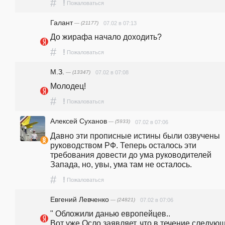
#
!
Пожаловаться
Галант
— (21177)
07.02 в 07:13
До жирафа начало доходить?
#
!
Пожаловаться
М.З.
— (13347)
07.02 в 07:08
Молодец!
#
!
Пожаловаться
Алексей Суханов
— (5933)
07.02 в 07:06
Давно эти прописные истины были озвучены 
руководством РФ. Теперь осталось эти 
требования довести до ума руководителей 
Запада, но, увы, ума там не осталось.
#
!
Пожаловаться
Евгений Левченко
— (24821)
07.02 в 07:06
" Обложили данью европейцев..                                                                                                                                               
Вот уже Осло заявляет, что в течение следующ