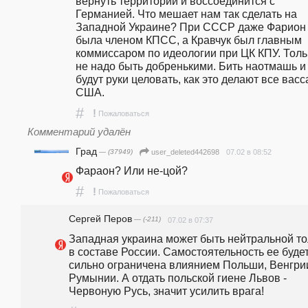
вернуть территории и воссоединится с 
Германией. Что мешает нам так сделать на 
Западной Украине? При СССР даже Фарион 
была членом КПСС, а Кравчук был главным 
коммиссаром по идеологии при ЦК КПУ. Тольк
не надо быть добренькими. Бить наотмашь и 
будут руки целовать, как это делают все васс
США.
#
!
Пожаловаться
Комментарий удалён
Град
— (37949)
07.02 в 08:52
user_deleted442698
Фараон? Или не-цой?
#
!
Пожаловаться
Сергей Перов
— (-211)
07.02 в 07:37
Западная украина может быть нейтральной тол
в составе России. Самостоятельность ее будет
сильно ограничена влиянием Польши, Венгрии
Румынии. А отдать польской гиене Львов - 
Червоную Русь, значит усилить врага!