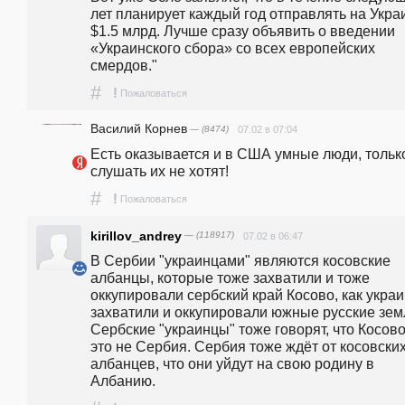
лет планирует каждый год отправлять на Украи
$1.5 млрд. Лучше сразу объявить о введении 
«Украинского сбора» со всех европейских 
смердов."
#
!
Пожаловаться
Василий Корнев
— (8474)
07.02 в 07:04
Есть оказывается и в США умные люди, только
слушать их не хотят! 
#
!
Пожаловаться
kirillov_andrey
— (118917)
07.02 в 06:47
В Сербии "украинцами" являются косовские 
албанцы, которые тоже захватили и тоже 
оккупировали сербский край Косово, как украи
захватили и оккупировали южные русские земл
Сербские "украинцы" тоже говорят, что Косово 
это не Сербия. Сербия тоже ждёт от косовских
албанцев, что они уйдут на свою родину в 
Албанию. 