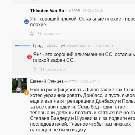
Théoden Van Bo
— (18706)
07.02 в 08:18
Янг хороший плохой. Остальные плохие - прос
плохие
#
!
Пожаловаться
Град
— (37949)
07.02 в 08:51
Théoden Van Bo
Янг - это хороший альгемайнен СС, остальные
плохой вафен СС.
#
!
Пожаловаться
Евгений Глянцев
— (1735)
07.02 в 07:46
Нужно русифицировать Львов так же как Львов
хотел украинизировать Донбасс, и пусть львов
еще и выплатят репарациии Донбассу и Поль
за все свои подвиги. Семь бед - один ответ.. 
теперь они должны платить и каяться вечно за 
Степана Бандеру и Шухевича и за подвиги его
последователей. Главное чтобы там никаких 
натовцев не было и духу