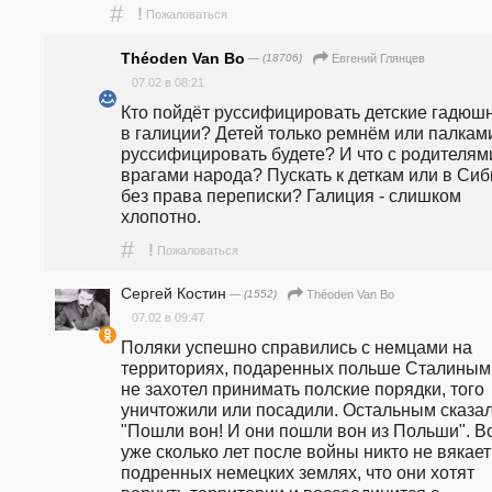
#
!
Пожаловаться
Théoden Van Bo
— (18706)
Евгений Глянцев
07.02 в 08:21
Кто пойдёт руссифицировать детские гадюшн
в галиции? Детей только ремнём или палками
руссифицировать будете? И что с родителями
врагами народа? Пускать к деткам или в Сиб
без права переписки? Галиция - слишком 
хлопотно.
#
!
Пожаловаться
Сергей Костин
— (1552)
Théoden Van Bo
07.02 в 09:47
Поляки успешно справились с немцами на 
территориях, подаренных польше Сталиным. 
не захотел принимать полские порядки, того 
уничтожили или посадили. Остальным сказали
"Пошли вон! И они пошли вон из Польши". Во
уже сколько лет после войны никто не вякает 
подренных немецких землях, что они хотят 