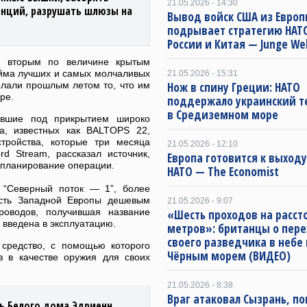
21.05.2026 - 14:30
анций, разрушать шлюзы на
Вывод войск США из Евро
подрывает стратегию НАТ
России и Китая — Junge We
ся вторым по величине крытым
йма лучших и самых молчаливых
21.05.2026 - 15:31
елали прошлым летом то, что им
Нож в спину Греции: НАТО
ре.
поддержало украинский 
в Средиземном море
авшие под прикрытием широко
а, известных как BALTOPS 22,
тройства, которые три месяца
21.05.2026 - 12:10
d Stream, рассказал источник,
Европа готовится к выходу
 планирование операции.
НАТО — The Economist
 “Северный поток — 1”, более
сть Западной Европы дешевым
21.05.2026 - 9:07
роводов, получившая название
«Шесть проходов на расст
 введена в эксплуатацию.
метров»: британцы о пере
своего разведчика в небе
 средство, с помощью которого
Чёрным морем (ВИДЕО)
з в качестве оружия для своих
21.05.2026 - 8:38
Враг атаковал Сызрань, по
ь Белого дома Эдриенн