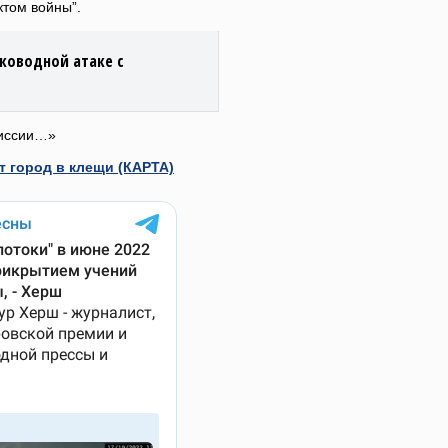
ктом войны”.
оководной атаке с
миссии…»
т город в клещи (КАРТА)