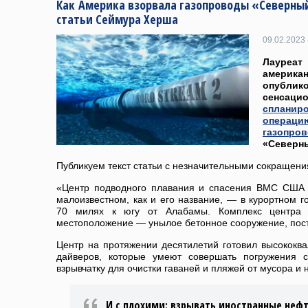
Как Америка взорвала газопроводы «Северный
статьи Сеймура Херша
09.02.2023 
Лауреа
америка
опубли
сенсаци
сплани
опер
газопро
«Северны
Публикуем текст статьи с незначительными сокращени
«Центр подводного плавания и спасения ВМС США 
малоизвестном, как и его название, — в курортном г
70 милях к югу от Алабамы. Комплекс центра 
местоположение — унылое бетонное сооружение, пос
Центр на протяжении десятилетий готовил высококв
дайверов, которые умеют совершать погружения 
взрывчатку для очистки гаваней и пляжей от мусора и
И с плохими: взрывать иностранные неф