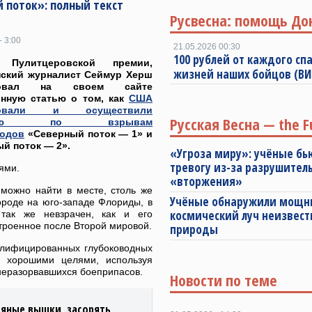
 поток»: полный текст
Русвесна: помощь До
- 3:00
21.05.2026 00:30
100 рублей от каждого спа
т Пулитцеровской премии,
жизней наших бойцов (В
нский журналист Сеймур Херш
ковал на своем сайте
онную статью о том, как
США
ровали и осуществили
Русская Весна — the F
ацию по взрывам
водов
«Северный поток — 1» и
й поток — 2».
«Угроза миру»: учёные бь
тревогу из-за разрушител
ями.
«вторжения»
можно найти в месте, столь же
Учёные обнаружили мощ
ороде на юго-западе Флориды, в
космический луч неизвест
так же невзрачен, как и его
троенное после Второй мировой.
природы
алифицированных глубоководных
с хорошими целями, используя
 неразорвавшихся боеприпасов.
Новости по теме
тяные вышки, засорять