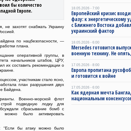
воил бы количество
18.05.2026 - 7:00
ападной Европе.
Европейский кризис входи
фазу: к энергетическому 
с Ближнего Востока добав
я, не захотят снабжать Украину
украинский фактор
оссией.
Байдена по нацбезопасности, —
18.05.2026 - 6:00
работки плана.
Mersedes готовится выпус
военную технику. Не опять,
ещание оперативной группы, в
тета начальников штабов, ЦРУ,
ил их составить рекомендации о
17.05.2026 - 8:00
Европа пропитана русофо
краине.
и готовится к войне
оцессом, участникам стало ясно,
работала план разрушения двух
17.05.2026 - 6:00
ие Байдена.
Как ядерная мечта Бангла
национальным консенсусо
рианты. Военно-морской флот
 строй подводную лодку для
обсуждали сбрасывание бомб с
ые можно было активировать
и: “Если бы атаку можно было