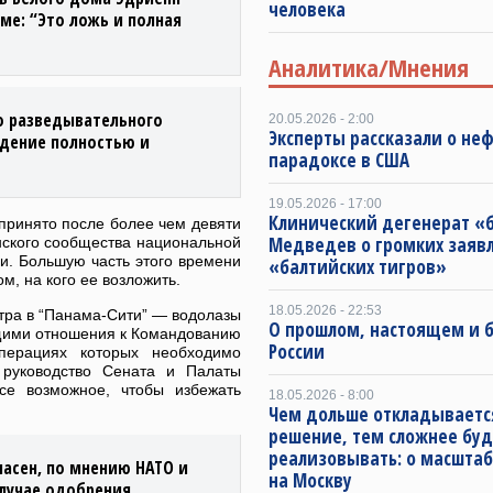
человека
ме: “Это ложь и полная
Аналитика/Мнения
о разведывательного
20.05.2026 - 2:00
Эксперты рассказали о не
ждение полностью и
парадоксе в США
19.05.2026 - 17:00
Клинический дегенерат «
принято после более чем девяти
Медведев о громких заяв
нского сообщества национальной
ли. Большую часть этого времени
«балтийских тигров»
м, на кого ее возложить.
18.05.2026 - 22:53
тра в “Панама-Сити” — водолазы
О прошлом, настоящем и
щими отношения к Командованию
России
перациях которых необходимо
 руководство Сената и Палаты
се возможное, чтобы избежать
18.05.2026 - 8:00
Чем дольше откладываетс
решение, тем сложнее буд
реализовывать: о масштаб
пасен, по мнению НАТО и
на Москву
случае одобрения