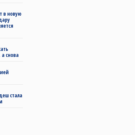
т в новую
удару
ляется
кать
 а снова
бией
деш стала
м