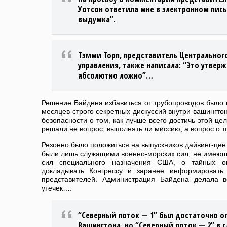
Уотсон ответила мне в электронном пись
выдумка”.
Тэмми Торп, представитель Центральног
управления, также написала: “Это утвер
абсолютно ложно”…
Решение Байдена избавиться от трубопроводов было 
месяцев строго секретных дискуссий внутри вашингто
безопасности о том, как лучше всего достичь этой це
решали не вопрос, выполнять ли миссию, а вопрос о то
Резонно было положиться на выпускников дайвинг-цен
были лишь служащими военно-морских сил, не имею
сил специального назначения США, о тайных о
докладывать Конгрессу и заранее информировать
представителей. Администрация Байдена делала в
утечек….
“Северный поток — 1” был достаточно о
Вашингтона, но “Северный поток — 2” в 