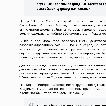
впускные клапаны подводных электрост
важнейших судоходных каналах.
Центр “Панама-Сити”, который может похвастать
бассейном в Америке, был идеальным местом для на
выпускников школы дайвинга, которые успешно прод
велели сделать на глубине 260 футов в Балтийском мо
В июне прошлого года водолазы ВМС, действов
разрекламированных учений НАТО в середине лет
заложили дистанционно активируемые взрывные ус
спустя разрушили три из четырех газопроводов Nor
непосредственно знакомый с тем, как осуществлялось
Два газопровода, известные под общим названием
десяти лет обеспечивали Германию и большую ча
российским природным газом. Вторая пара газоп
“Северный поток — 2”, уже была построена, но еще не
Президент Байден рассматривал трубопроводы как
Владимир Путин может использовать природный га
политических и территориальных амбиций.
На просьбу о комментарии представител