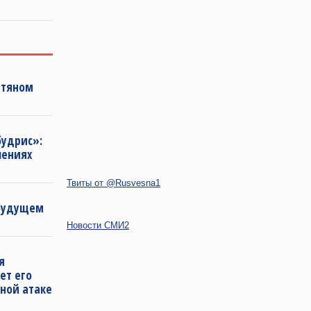
фтяном
будрис»:
лениях
Твиты от @Rusvesna1
 будущем
Новости СМИ2
я
ет его
ной атаке