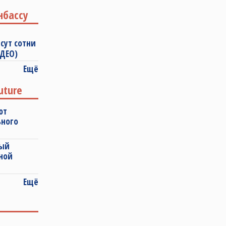
нбассу
сут сотни
ИДЕО)
Ещё
uture
ют
ьного
ный
ной
Ещё