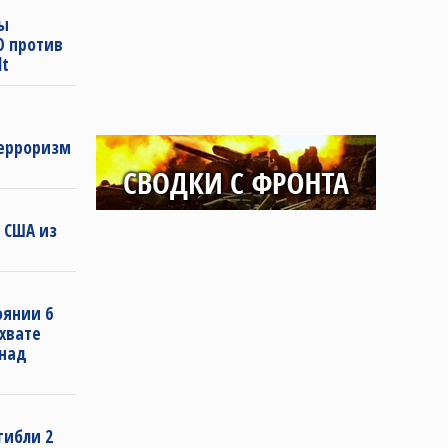
пы
О против
lt
терроризм
 США из
оянии 6
хвате
 над
гибли 2