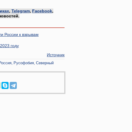
иках
,
Telegram
,
Facebook
,
новостей.
ти России к взрывам
 2023 году
Источник
Россия
Русофобия
Северный