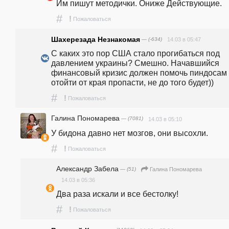
Им пишут методички. Ониже Действующие.
#
!
Пожаловаться
Шахерезада Незнакомая
— (-634)
14.03 в 05:47
С каких это пор США стало прогибаться под 
давлением украины? Смешно. Начавшийся 
финансовый кризис должен помочь пиндосам 
отойти от края пропасти, не до того будет))
#
!
Пожаловаться
Галина Пономарева
— (7081)
14.03 в 05:10
У бидона давно нет мозгов, они высохли.
#
!
Пожаловаться
Александр Забела
— (51)
Галина Пономарева
14.03 в 05:36
Два раза искали и все бестолку! 
#
!
Пожаловаться