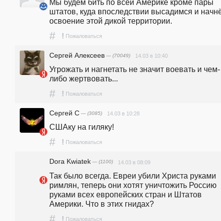
Мы будем бить по всей Америке кроме пары 
штатов, куда впоследствии высадимся и начнё
освоение этой дикой территории.
#
!
Пожаловаться
Сергей Алексеев
— (70049)
14.03 в 10:40
Угрожать и нагнетать не значит воевать и чем-
либо жертвовать...
#
!
Пожаловаться
Сергей С
— (3085)
14.03 в 10:28
СШАку на гиляку!
#
!
Пожаловаться
Dora Kwiatek
— (1100)
14.03 в 08:09
Так было всегда. Евреи убили Христа руками 
римлян, теперь они хотят уничтожить Россию 
руками всех европейских стран и Штатов 
Америки. Что в этих гнидах?
#
!
Пожаловаться