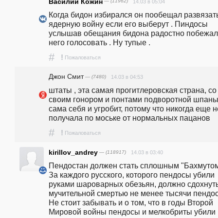
Василий Кожин
— (11962)
14.03 в 05:04
Когда бидон избирался он пообещал развязать
ядерную войну если его выберут . Пиндосы 
услышав обещания бидона радостно побежали
него голосовать . Ну тупые .
#
!
Пожаловаться
Джон Смит
— (7480)
14.03 в 04:53
штаты , эта самая прогитлеровская страна, со 
своим гонором и понтами подворотной шпаны,
сама себя и угробит, потому что никогда еще не
получала по моське от нормальных пацанов
#
!
Пожаловаться
kirillov_andrey
— (118917)
14.03 в 03:40
Пендостан должен стать сплошным "Бахмутом"
За каждого русского, которого пендосы убили 
руками шароварных обезьян, должно сдохнуть
мучительной смертью не менее тысячи пендосо
Не стоит забывать и о том, что в годы Второй 
Мировой войны пендосы и мелкобриты убили 