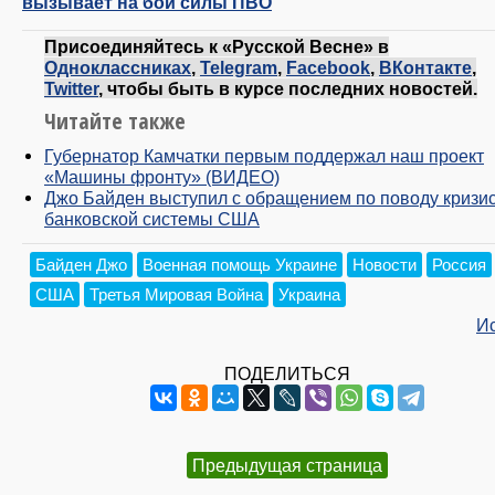
вызывает на бой силы ПВО
Присоединяйтесь к «Русской Весне» в
Одноклассниках
,
Telegram
,
Facebook
,
ВКонтакте
,
Twitter
, чтобы быть в курсе последних новостей.
Читайте также
Губернатор Камчатки первым поддержал наш проект
«Машины фронту» (ВИДЕО)
Джо Байден выступил с обращением по поводу кризи
банковской системы США
Байден Джо
Военная помощь Украине
Новости
Россия
США
Третья Мировая Война
Украина
И
ПОДЕЛИТЬСЯ
Предыдущая страница