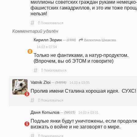
миллионы советских граждан руками немецко
фашистских гамадриллов, и это им тоже проща
нельзя! 
#
!
Пожаловаться
Комментарий удалён
Кирилл Зорин
— (2398)
Валентина Шмакова
14.03 в 07:54
Только не фантиками, а натур-продуктом. 
(Впрочем, вы об ЭТОМ и говорите)
#
!
Пожаловаться
Vatnik Zloi
— (34898)
14.03 в 03:35
Пролив имени Сталина хорошая идея.  СУХС!
#
!
Пожаловаться
Даня Копылов
— (58015)
14.03 в 03:01
Подлые янки будут уничтожены, если продолж
визжать о войне и не заговорят о мире. 
#
!
Пожаловаться