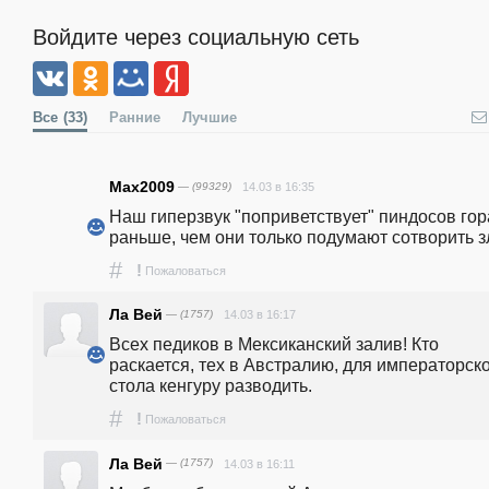
Войдите через социальную сеть
Все
(33)
Ранние
Лучшие
Max2009
— (99329)
14.03 в 16:35
Наш гиперзвук "поприветствует" пиндосов гор
раньше, чем они только подумают сотворить з
#
!
Пожаловаться
Ла Вей
— (1757)
14.03 в 16:17
Всех педиков в Мексиканский залив! Кто 
раскается, тех в Австралию, для императорско
стола кенгуру разводить.
#
!
Пожаловаться
Ла Вей
— (1757)
14.03 в 16:11