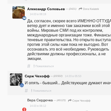
Александр Соловьев
— (2421)
Dora Kwiatek
14.03 в 08:19
Да, согласен, скорее всего ИМЕННО ОТТУДА
ветер дует и именно там заказчики всей этой 
войны. Мировые СМИ под их контролем, 
международные организации тоже. Финансы,
теневые правительства. Но открыто выступать
против этой силы нам пока не выгодно. Вот 
осознавать это всё необходимо. Руководить 
действиями должны профессионалы, а не 
эмоции.
#
!
Пожаловаться
Серж Чехофф
— (22322)
14.03 в 05:53
И опять - бывший... Действующие думают ина
#
!
Пожаловаться
Вера Сердючка
— (49125)
Серж Чехофф
14.03 в 06:12