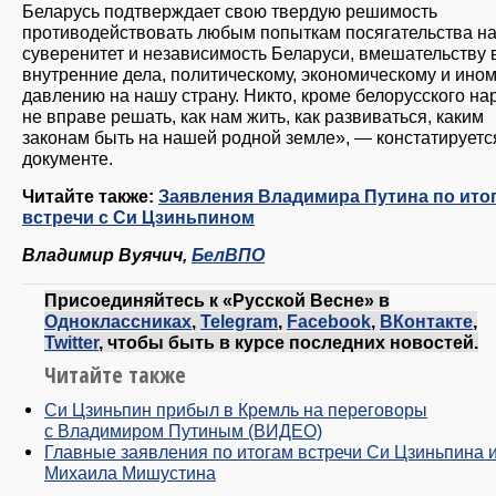
Беларусь подтверждает свою твердую решимость
противодействовать любым попыткам посягательства н
суверенитет и независимость Беларуси, вмешательству 
внутренние дела, политическому, экономическому и ино
давлению на нашу страну. Никто, кроме белорусского на
не вправе решать, как нам жить, как развиваться, каким
законам быть на нашей родной земле», — констатируетс
документе.
Читайте также:
Заявления Владимира Путина по ито
встречи с Си Цзиньпином
Владимир Вуячич,
БелВПО
Присоединяйтесь к «Русской Весне» в
Одноклассниках
,
Telegram
,
Facebook
,
ВКонтакте
,
Twitter
, чтобы быть в курсе последних новостей.
Читайте также
Си Цзиньпин прибыл в Кремль на переговоры
с Владимиром Путиным (ВИДЕО)
Главные заявления по итогам встречи Си Цзиньпина 
Михаила Мишустина