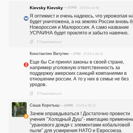
Kievsky Kievsky
— (1163)
24.03 в 10:48
Я оптимист и очень надеюсь, что укрожопая на
будет уничтожена, а на землях России вновь бу
Новороссия и Малороссия. А само название 
УСРАИНА будет проклято и забыто навечно. 
#
!
Пожаловаться
Константин Ватутин
— (704)
23.03 в 06:42
Еще бы Си принял законы в своей стране, 
например уголовную ответственность за 
поддержку амерских санкций компаниями в 
отношении россии. А то у них в семье не без 
уродов. 
#
!
Пожаловаться
Саша Коротыш
— (1888)
23.03 в 06:22
Зачем оправдываться ! Достаточно провести 
учения "Холодный Душ"- имитацию применени
"уранового дождя с элементами кобальтовой 
пыли" для усмирения НАТО и Евросоюза. 