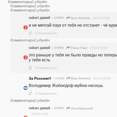
Комментарий удалён
Комментарий удалён
Комментарий удалён
xabari давай
— (16680)
23.03 в 03:55
Вова Желябов
и не мечтай паук от тебя не отстанет - чё ку
#
!
Пожаловаться
Комментарий удалён
xabari давай
— (16680)
23.03 в 04:00
Роман Паюк
это раньше у тебя не было правды но теперь 
у тебя есть
#
!
Пожаловаться
За Россию!!
— (-2124)
23.03 в 04:58
Вова Желябов
Володимир Жабоедоф муйню несешь
#
!
Пожаловаться
Комментарий удалён
xabari давай
— (16680)
Илья Каменский
23.03 в 04:01