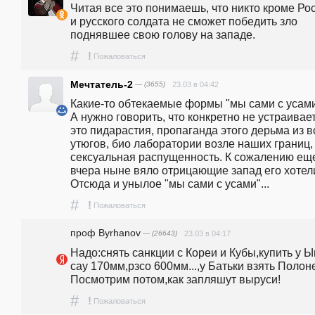
Читая все это понимаешь, что никто кроме Рос
и русского солдата не сможет победить зло 
поднявшее свою голову на западе.
#
!
Пожаловаться
Мечтатель-2
— (3655)
23.03 в 04:42
Какие-то обтекаемые формы "мы сами с усами".
А нужно говорить, что конкретно не устраивает.
это пидарастия, пропаганда этого дерьма из вс
утюгов, био лаборатории возле наших границ, 
сексуальная распущенность. К сожалению еще
вчера ныне вяло отрицающие запад его хотели.
Отсюда и унылое "мы сами с усами"...
#
!
Пожаловаться
проф Byrhanov
— (26643)
23.03 в 04:17
Надо:снять санкции с Кореи и Кубы,купить у Ы
сау 170мм,рзсо 600мм...,у Батьки взять Полонез
Посмотрим потом,как запляшут выруси!
#
!
Пожаловаться