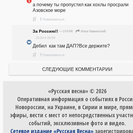
а почему ты пропустил как хохлы просрали 
Азовское море
#
!
Пожаловаться
За Россию!!
— (-2124)
Илья Каменский
23.03 в 04:59
Дебил  как там ДАП?Все держите?
#
!
Пожаловаться
СЛЕДУЮЩИЕ КОММЕНТАРИИ
«Русская весна» © 2026
Оперативная информация о событиях в Росси
Новороссии, на Украине, в Сирии и мире, пря
эфиры, вести с мест от непосредственных участ
событий, эксклюзивные фото и видео.
Сетевое издание «Русская Весна»
зарегистрирова