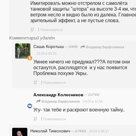
Имитировать можно отстрелом с самолёта 
танковой защиты "штора" на высоте 3-4 км, чт
ветром несло и видно было из далека. Главное
зрительный эффект, а не пустые слова.
#
!
Пожаловаться
Комментарий удалён
Саша Коротыш
— (1888)
Владимир Варфоломеев
23.03 в 06:25
Умнее ничего не придумал???А потом они 
останутся, расплодятся  и у нас появится 
Проблема похуже Укры.
#
!
Пожаловаться
Александр Колесников
— (12744)
24.03 в 11:54
Владимир Варфоломеев
Угу- так тебе и раскроют военную тайну..
#
!
Пожаловаться
Николай Тимохович
— (17642)
23.03 в 05:17