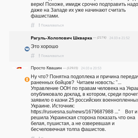
верю! Похоже, имидж срочно подправить надо, т
даже на Западе их уже начинают считать 
фашистами.
#
!
Пожаловаться
Рагуль-Холопович Шкварка
— (2174)
24.03 в 21:52
Это хорошо 
#
!
Пожаловаться
Просто Квашин
— (12915)
24.03 в 20:53
Ну что? Понятна подоплека и причина передач
раненных бойцов?  Читаем новость: "... 
Управление ООН по правам человека на Украи
опубликовало доклад, в котором, среди прочего
заявило о казни 25 российских военнопленных
Украине. Источник: 
https://rusvesna.su/news/1679687988 ..."    Вот и 
решила Украинская сторона показать что она 
белая, пушистая, а не озверевшая и 
бесчеловечная толпа фашистов.