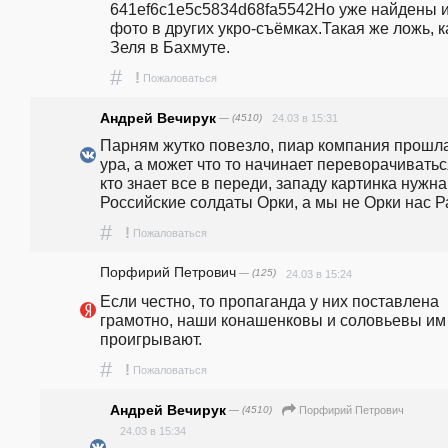
641ef6c1e5c5834d68fa5542Но уже найдены и
фото в других укро-съёмках.Такая же ложь, ка
Зеля в Бахмуте. 
#
!
Пожаловаться
Андрей Вечирук
— (4510)
24.03 в 15:31
Парням жутко повезло, пиар компания прошла
ура, а может что то начинает переворачиваться
кто знает все в переди, западу картинка нужна,
Российские солдаты Орки, а мы не Орки нас Р
#
!
Пожаловаться
Порфирий Петрович
— (125)
24.03 в 15:24
Если честно, то пропаганда у них поставлена 
грамотно, наши конашенковы и соловьевы им 
проигрывают.
#
!
Пожаловаться
Андрей Вечирук
— (4510)
Порфирий Петрович
24.03 в 15:34