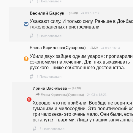
#
!
Пожаловаться
Василий Барсук
— (2068)
24.03 в 17:36
Уважают силу. И только силу. Раньше в Донбас
тяжелораненых пристреливали.
#
!
Пожаловаться
Елена Кириллова(Суворова)
— (522)
24.03 в 16:34
Убили двух зайцев одним ударом: пропиарилис
сэкономили на лечении. Для них выхаживать 
русского - ниже собственного достоинства. 
#
!
Пожаловаться
Ирина Васильева
— (1428)
24.03 в 18:21
Елена Кириллова(Суворова)
Хорошо, что не прибили. Вообще не верится в
гуманизм и милосердии. Это политический хо
три человека- это очень мало. Они были, есть 
останутся тварями. Лица у наших запуганные
#
!
Пожаловаться