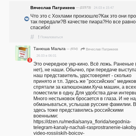
Вячеслав Патрикеев
— (22573)
24.03 в 15:47
Что это с Хохлами произошло?Как это они про
так передали?В качестве пиара?Но все равно 
спасибо!
#
!
Пожаловаться
Танюша Мальта
— (654)
Вячеслав Патрикеев
26.03 в 06:01
Это очередное укр-кино. Всё ложь. Раненые (
нет), не наши. Обычно, при передаче выступа
наш представитель, удостоверяет - сколько 
принято и т.п. Здесь же "российских" медиков
спрятали за капюшонами.Куча машин, а всех 
поместили в одну. Для удобства дачи интерв
Много нестыковок бросается в глаза. И не на
обманываться, услышав русские фамилии. В
здесь тоже представились российскими 
военными: 
https://dzen.ru/media/sanya_florida/segodnia-
telegram-kanaly-nachali-rasprostranenie-iakoby
video-rossiiskih-boicov-