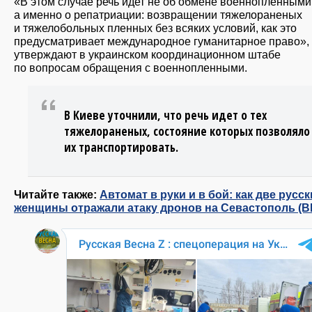
«В этом случае речь идет не об обмене военнопленными
а именно о репатриации: возвращении тяжелораненых
и тяжелобольных пленных без всяких условий, как это
предусматривает международное гуманитарное право»,
утверждают в украинском координационном ​штабе
по вопросам обращения с военнопленными.
В Киеве уточнили, что речь идет о тех
тяжелораненых, состояние которых позволяло
их транспортировать.
Читайте также:
Автомат в руки и в бой: как две русск
женщины отражали атаку дронов на Севастополь (