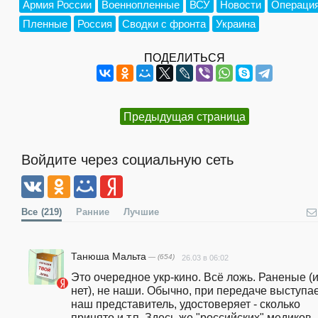
Армия России
Военнопленные
ВСУ
Новости
Операция
Пленные
Россия
Сводки с фронта
Украина
ПОДЕЛИТЬСЯ
Предыдущая страница
Войдите через социальную сеть
Все
(219)
Ранние
Лучшие
Танюша Мальта
— (654)
26.03 в 06:02
Это очередное укр-кино. Всё ложь. Раненые (и
нет), не наши. Обычно, при передаче выступае
наш представитель, удостоверяет - сколько 
принято и т.п. Здесь же "российских" медиков 