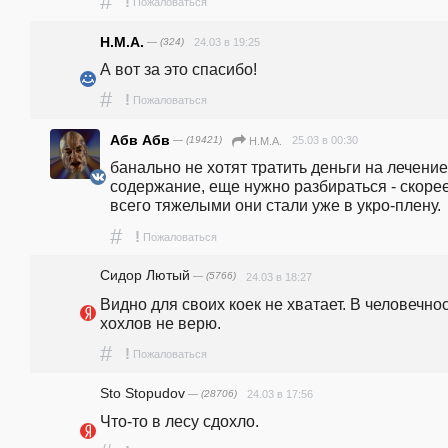
#
!
Пожаловаться
Н.М.А.
— (324)
24.03 в 19:25
А вот за это спасибо!
#
!
Пожаловаться
Абв Абв
— (19421)
25.03 в 00:30
Н.М.А.
банально не хотят тратить деньги на лечение 
содержание, еще нужно разбираться - скорее
всего тяжелыми они стали уже в укро-плену.
#
!
Пожаловаться
Сидор Лютый
— (5766)
24.03 в 18:27
Видно для своих коек не хватает. В человечнос
хохлов не верю.
#
!
Пожаловаться
Sto Stopudov
— (28706)
24.03 в 17:56
Что-то в лесу сдохло.