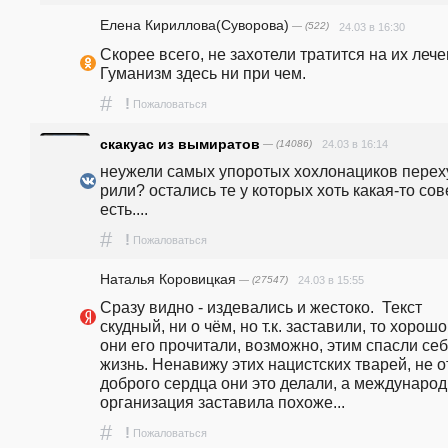
Елена Кириллова(Суворова)
— (522)
24.03 в 16:30
Скорее всего, не захотели тратится на их лечен
Гуманизм здесь ни при чем. 
#
!
Пожаловаться
скакуас из вымиратов
— (14086)
24.03 в 16:14
неужели самых упоротых хохлонациков перех
рили? остались те у которых хоть какая-то сове
есть....
#
!
Пожаловаться
Наталья Коровицкая
— (27547)
24.03 в 15:55
Сразу видно - издевались и жестоко.  Текст 
скудный, ни о чём, но т.к. заставили, то хорошо,
они его прочитали, возможно, этим спасли себ
жизнь. Ненавижу этих нацистских тварей, не от
доброго сердца они это делали, а международ
организация заставила похоже... 
#
!
Пожаловаться