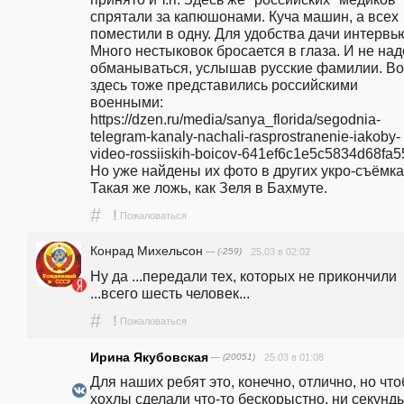
спрятали за капюшонами. Куча машин, а всех 
поместили в одну. Для удобства дачи интервью
Много нестыковок бросается в глаза. И не надо
обманываться, услышав русские фамилии. Вот
здесь тоже представились российскими 
военными: 
https://dzen.ru/media/sanya_florida/segodnia-
telegram-kanaly-nachali-rasprostranenie-iakoby-
video-rossiiskih-boicov-641ef6c1e5c5834d68fa5542
Но уже найдены их фото в других укро-съёмках
Такая же ложь, как Зеля в Бахмуте. 
#
!
Пожаловаться
Конрад Михельсон
— (-259)
25.03 в 02:02
Ну да ...передали тех, которых не прикончили 
...всего шесть человек...
#
!
Пожаловаться
Ирина Якубовская
— (20051)
25.03 в 01:08
Для наших ребят это, конечно, отлично, но что
хохлы сделали что-то бескорыстно, ни секунды