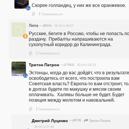
Скорее голландец, у них же все оранжевое.
#
!
Пожаловаться
Липа
— (8814)
30.04 в 08:57
Русские, бегите в Россию, чтобы не попасть по
раздачу.  Прибалты напрашиваются на 
сухопутный коридор до Калининграда. 
#
!
Пожаловаться
Тритон Патрон
— (17562)
30.04 в 06:33
Эстонцы, когда до вас дойдёт, что в результате
освободитесь от всего, что построила вам 
Советская власть? Европа-то вам отстроит, то
в долгах будете по макушку и мясом своим 
оплачивать.  Халявы больше не будет. Будет 
позиция между молотом и наковальней.
#
!
Пожаловаться
Дмитрий Луценко
— (8578)
Тритон Патрон
30.04 в 07:46