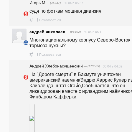
Игорь М
— (36347)
30.04 в 05:37
судя по фоткам мощная дивизия 
#
!
Пожаловаться
aндрей николаев
— (98302)
30.04 в 05:11
Многонациональному корпусу Северо-Восток  
тормоза нужны?
#
!
Пожаловаться
Андрей Хлебонасущенский
— (173605)
30.04 в 04:52
На "Дороге смерти" в Бахмуте уничтожен 
американский наемникЭндрю Харрис Купер из
Кливленда, штат Огайо,Сообщается, что он 
ликвидирован вместе с ирландским наёмником
Финбаром Кафферки. 