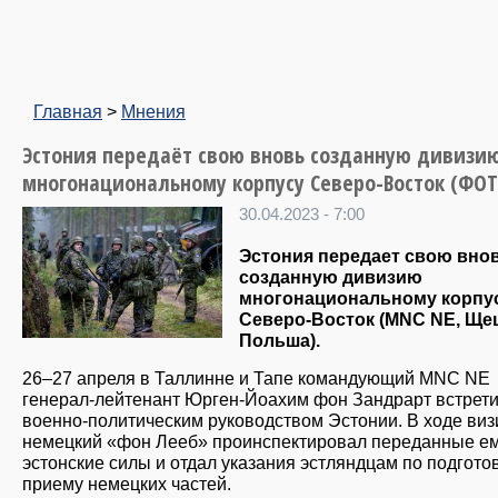
Главная
>
Мнения
Эстония передаёт свою вновь созданную дивизи
многонациональному корпусу Северо-Восток (ФОТ
30.04.2023 - 7:00
Эстония передает свою вно
созданную дивизию
многонациональному корпу
Северо-Восток (MNC NE, Ще
Польша).
26–27 апреля в Таллинне и Тапе командующий MNC NE
генерал-лейтенант Юрген-Йоахим фон Зандрарт встрети
военно-политическим руководством Эстонии. В ходе виз
немецкий «фон Лееб» проинспектировал переданные е
эстонские силы и отдал указания эстляндцам по подготов
приему немецких частей.