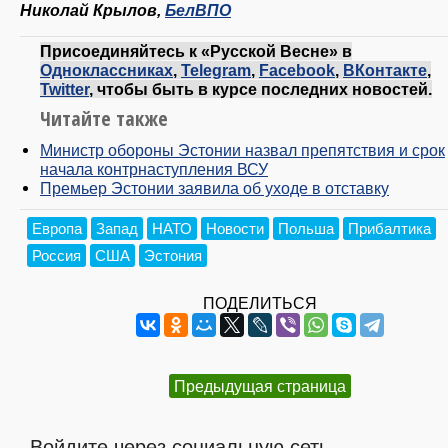
Николай Крылов,
БелВПО
Присоединяйтесь к «Русской Весне» в
Одноклассниках
,
Telegram
,
Facebook
,
ВКонтакте
,
Twitter
, чтобы быть в курсе последних новостей.
Читайте также
Министр обороны Эстонии назвал препятствия и срок
начала контрнаступления ВСУ
Премьер Эстонии заявила об уходе в отставку
Европа
Запад
НАТО
Новости
Польша
Прибалтика
Россия
США
Эстония
ПОДЕЛИТЬСЯ
Предыдущая страница
Войдите через социальную сеть