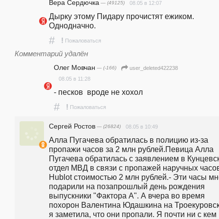
Вера Сердючка
— (49125)
08.05 в 12:07
Дырку этому Пидару прочистят ежиком. 
Однодначно.
#
!
Пожаловаться
Комментарий удалён
Олег Мовчан
— (-166)
user_deleted422238
08.05 в 11:28
- песков  вроде не хохол
#
!
Пожаловаться
Сергей Ростов
— (26824)
08.05 в 10:49
Алла Пугачева обратилась в полицию из-за 
пропажи часов за 2 млн рублей.Певица Алла 
Пугачева обратилась с заявлением в Кунцевск
отдел МВД в связи с пропажей наручных часов
Hublot стоимостью 2 млн рублей.- Эти часы мн
подарили на позапрошлый день рождения 
выпускники "Фактора А". А вчера во время 
похорон Валентина Юдашкина на Троекуровск
я заметила, что они пропали. Я почти ни с кем 