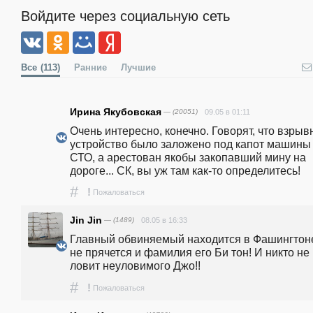
Войдите через социальную сеть
Все
(113)
Ранние
Лучшие
Ирина Якубовская
— (20051)
09.05 в 01:11
Очень интересно, конечно. Говорят, что взрывн
устройство было заложено под капот машины 
СТО, а арестован якобы закопавший мину на 
дороге... СК, вы уж там как-то определитесь! 
#
!
Пожаловаться
Jin Jin
— (1489)
08.05 в 16:33
Главный обвиняемый находится в Фашингтоне
не прячется и фамилия его Би тон! И никто не 
ловит неуловимого Джо!!
#
!
Пожаловаться