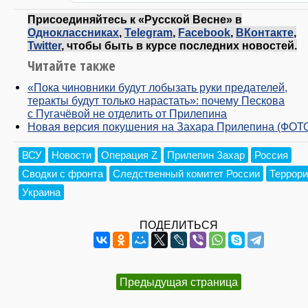
Присоединяйтесь к «Русской Весне» в
Одноклассниках
,
Telegram
,
Facebook
,
ВКонтакте
,
Twitter
, чтобы быть в курсе последних новостей.
Читайте также
«Пока чиновники будут лобызать руки предателей,
теракты будут только нарастать»: почему Пескова
с Пугачёвой не отделить от Прилепина
Новая версия покушения на Захара Прилепина (ФОТ
ВСУ
Новости
Операция Z
Прилепин Захар
Россия
Сводки с фронта
Следственный комитет России
Террор
Украина
ПОДЕЛИТЬСЯ
Предыдущая страница