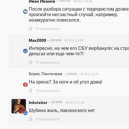
Иван Иванов
— (40709)
08.05 в 15:25
После разбора ситуации с террористом должен
произойти несчастный случай, например, 
неаккуратно повесился.
#
!
Пожаловаться
Max2009
— (99329)
08.05 в 13:49
Интересно, на чем его СБУ вербануло: на стра
деньгах или еще чем-то?! 
#
!
Пожаловаться
Борис Пантелеев
— (13694)
08.05 в 13:37
На хрена? За ноги и об угол дома!
#
!
Пожаловаться
Inkvisitor
— (17495)
08.05 в 13:24
Шубина жаль, лавлинского нет
#
!
Пожаловаться