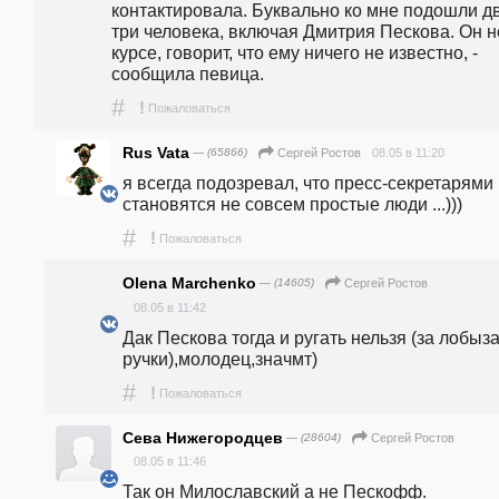
контактировала. Буквально ко мне подошли д
три человека, включая Дмитрия Пескова. Он не
курсе, говорит, что ему ничего не известно, - 
сообщила певица. 
#
!
Пожаловаться
Rus Vata
— (65866)
08.05 в 11:20
Сергей Ростов
я всегда подозревал, что пресс-секретарями 
становятся не совсем простые люди ...)))
#
!
Пожаловаться
Olena Marchenko
— (14605)
Сергей Ростов
08.05 в 11:42
Дак Пескова тогда и ругать нельзя (за лобыза
ручки),молодец,значмт)
#
!
Пожаловаться
Сева Нижегородцев
— (28604)
Сергей Ростов
08.05 в 11:46
Так он Милославский а не Пескофф.