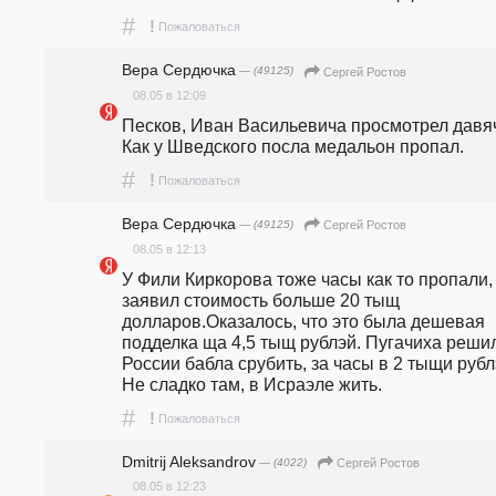
#
!
Пожаловаться
Вера Сердючка
— (49125)
Сергей Ростов
08.05 в 12:09
Песков, Иван Васильевича просмотрел давяч
Как у Шведского посла медальон пропал.
#
!
Пожаловаться
Вера Сердючка
— (49125)
Сергей Ростов
08.05 в 12:13
У Фили Киркорова тоже часы как то пропали, 
заявил стоимость больше 20 тыщ 
долларов.Оказалось, что это была дешевая 
подделка ща 4,5 тыщ рублэй. Пугачиха решил
России бабла срубить, за часы в 2 тыщи рублэ
Не сладко там, в Исраэле жить.
#
!
Пожаловаться
Dmitrij Aleksandrov
— (4022)
Сергей Ростов
08.05 в 12:23