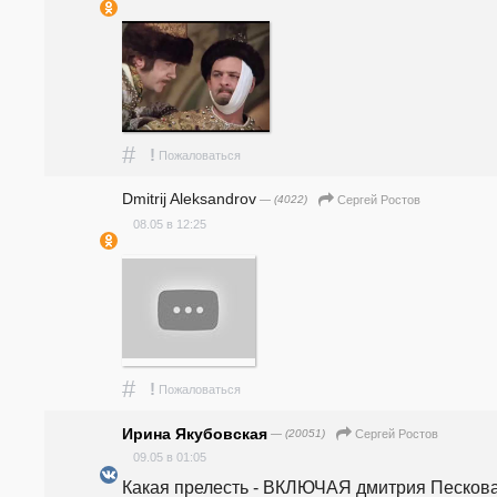
#
!
Пожаловаться
Dmitrij Aleksandrov
— (4022)
Сергей Ростов
08.05 в 12:25
#
!
Пожаловаться
Ирина Якубовская
— (20051)
Сергей Ростов
09.05 в 01:05
Какая прелесть - ВКЛЮЧАЯ дмитрия Пескова.