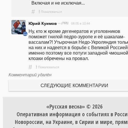
Включая и не исключая...
#
!
Пожаловаться
Юрий Куимов
— (765)
08.05 в 10:44
Ну, кто ж кроме дегенератов и уголовников 
поможет гнилой педро-эуропе и её шакалам-
вассалам?! Утырочная Недо-Укроляндия тольк
на них и надеется в борьбе с Великой Россией.
именно поэтому все потуги западной чмошной
клоаки обречены на провал.
#
!
Пожаловаться
Комментарий удалён
СЛЕДУЮЩИЕ КОММЕНТАРИИ
«Русская весна» © 2026
Оперативная информация о событиях в Росси
Новороссии, на Украине, в Сирии и мире, пря