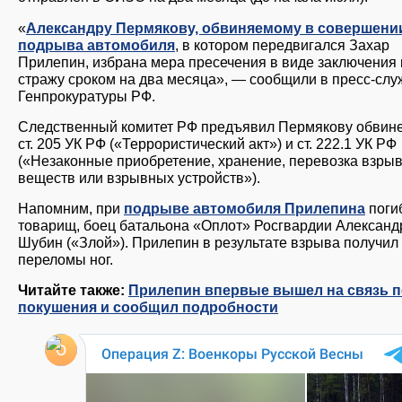
«
Александру Пермякову, обвиняемому в совершени
подрыва автомобиля
, в котором передвигался Захар
Прилепин, избрана мера пресечения в виде заключения
стражу сроком на два месяца», — сообщили в пресс-слу
Генпрокуратуры РФ.
Следственный комитет РФ предъявил Пермякову обвин
ст. 205 УК РФ («Террористический акт») и ст. 222.1 УК РФ
(«Незаконные приобретение, хранение, перевозка взры
веществ или взрывных устройств»).
Напомним, при
подрыве автомобиля Прилепина
поги
товарищ, боец батальона «Оплот» Росгвардии Александ
Шубин («Злой»). Прилепин в результате взрыва получил
переломы ног.
Читайте также:
Прилепин впервые вышел на связь 
покушения и сообщил подробности