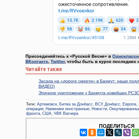
Присоединяйтесь к «Русской Весне» в
Одноклассн
ВКонтакте
,
Twitter
, чтобы быть в курсе последних 
Читайте также
Засада на «дороге смерти» в Бахмут: наши под
ВИДЕО)
Эпичное уничтожение у Бахмута новейших РСЗО
Теги:
Артемовск
Битва за Донбасс
ВСУ
Донбасс
Европа
операция
Наемники иностранные
Новости
Оккупированны
фронта
США
ЧВК Вагнера
ПОДЕЛИТЬСЯ