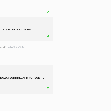
2
ся у всех на глазах..
3
16.05 в 20:33
ратов
одственникам и конверт с 
2