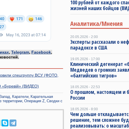
100 рублей от каждого спа
жизней наших бойцов (ВИ
Аналитика/Мнения
20.05.2026 - 2:00
Эксперты рассказали о не
парадоксе в США
иках
,
Telegram
,
Facebook
,
новостей.
19.05.2026 - 17:00
Клинический дегенерат «
Медведев о громких заяв
«балтийских тигров»
ловили спецгруппу ВСУ (ФОТО,
 «Буревій» (ВИДЕО)
18.05.2026 - 22:53
О прошлом, настоящем и
Запад
Каратели
Карательная
России
е территории
Операция Z
Сводки с
18.05.2026 - 8:00
Чем дольше откладываетс
решение, тем сложнее буд
реализовывать: о масштаб