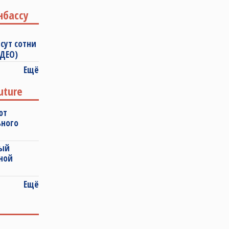
нбассу
сут сотни
ИДЕО)
Ещё
uture
ют
ьного
ный
ной
Ещё