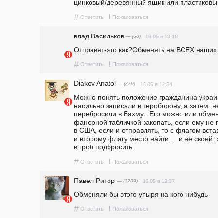
цинковый/деревянный ящик или пластиковый
#
!
Ответить
Пожаловаться
влад Васильков
— (60)
16.05 в 13:18
Отправят-это как?Обменять на ВСЕХ наших
#
!
Ответить
Пожаловаться
Diakov Anatol
— (870)
16.05 в 12:54
Можно понять положение гражданина украин
насильно записали в тероборону, а затем  н
перебросили в Бахмут. Его можно или обменя
фанерной табличкой закопать, если ему не по
в США, если и отправлять, то с флагом вст
и второму флагу место найти...  и не своей 
в гроб подбросить.  
#
!
Ответить
Пожаловаться
Павел Ритор
— (3209)
16.05 в 12:37
Обменяли бы этого упыря на кого нибудь 
#
!
Ответить
Пожаловаться