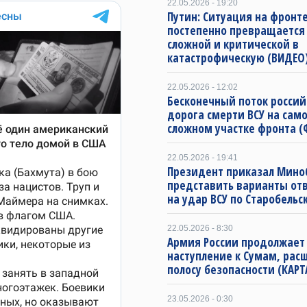
22.05.2026 - 19:20
Путин: Ситуация на фронте
постепенно превращается
сложной и критической в
катастрофическую (ВИДЕО
22.05.2026 - 12:02
Бесконечный поток российс
дорога смерти ВСУ на сам
сложном участке фронта 
22.05.2026 - 19:41
Президент приказал Мин
представить варианты от
на удар ВСУ по Старобельс
22.05.2026 - 8:30
Армия России продолжает
наступление к Сумам, рас
полосу безопасности (КАРТ
23.05.2026 - 0:30