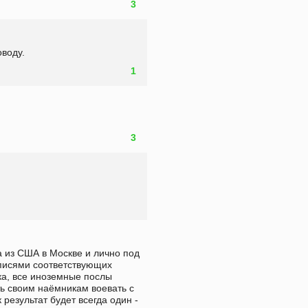
3
воду.
1
3
 из США в Москве и лично под 
писями соответствующих 
ка, все иноземные послы 
ь своим наёмникам воевать с 
результат будет всегда один - 