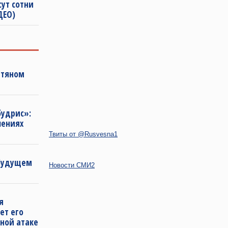
сут сотни
ДЕО)
фтяном
будрис»:
лениях
Твиты от @Rusvesna1
 будущем
Новости СМИ2
я
ет его
ной атаке