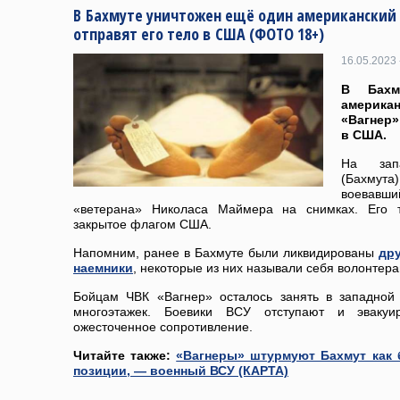
В Бахмуте уничтожен ещё один американский
отправят его тело в США (ФОТО 18+)
16.05.2023 
В Бахм
америка
«Вагнер
в США.
На зап
(Бахмута
воевавший
«ветерана» Николаса Маймера на снимках. Его т
закрытое флагом США.
Напомним, ранее в Бахмуте были ликвидированы
др
наемники
, некоторые из них называли себя волонтера
Бойцам ЧВК «Вагнер» осталось занять в западной
многоэтажек. Боевики ВСУ отступают и эвакуи
ожесточенное сопротивление.
Читайте также:
«Вагнеры» штурмуют Бахмут как 
позиции, — военный ВСУ (КАРТА)