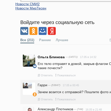
Новости СМИ2
Новости МирТесен
Войдите через социальную сеть
Все
(211)
Ранние
Лучшие
Ольга Блинова
— (14571)
17.05 в 14:32
Его тело отправят в домой, закрыв флагом С
такие почести?
#
!
Ответить
Пожаловаться
Гарри
— (53847)
17.05 в 00:45
Зачем возится с отправкой? Пошлите фото ил
#
!
Ответить
Пожаловаться
Александр Плотников
— (744)
16.05 в 21:48