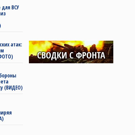
 для ВСУ
 из
)
ких атак:
ом
(ФОТО)
обороны
вета
ку (ВИДЕО)
ширяя
А)