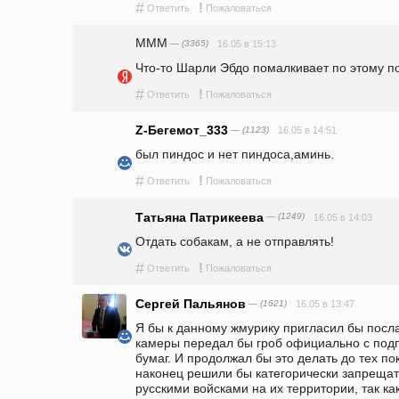
#
!
Ответить
Пожаловаться
MMM
— (3365)
16.05 в 15:13
Что-то Шарли Эбдо помалкивает по этому по
#
!
Ответить
Пожаловаться
Z-Бегемот_333
— (1123)
16.05 в 14:51
был пиндос и нет пиндоса,аминь.
#
!
Ответить
Пожаловаться
Татьяна Патрикеева
— (1249)
16.05 в 14:03
Отдать собакам, а не отправлять! 
#
!
Ответить
Пожаловаться
Сергей Пальянов
— (1621)
16.05 в 13:47
Я бы к данному жмурику пригласил бы посла
камеры передал бы гроб официально с под
бумаг. И продолжал бы это делать до тех по
наконец решили бы категорически запрещат
русскими войсками на их территории, так как 