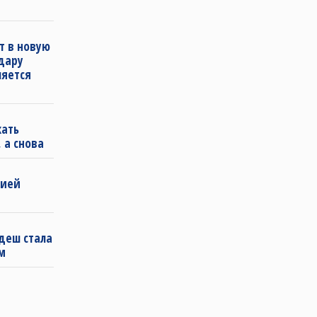
т в новую
удару
ляется
кать
 а снова
бией
деш стала
м