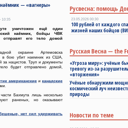
 наёмник — «вагнеры»
Русвесна: помощь До
23.05.2026 00:30
- 10:35
100 рублей от каждого спа
уте уничтожен ещё один
жизней наших бойцов (В
нский наёмник, бойцы ЧВК
» отправят его тело домой
Русская Весна — the F
адной окраине Артемовска
) в бою убит наемник из США,
 за нацистов. Труп и документы
«Угроза миру»: учёные бь
ело будет отправлено домой,
тревогу из-за разрушител
«вторжения»
угие американские
и
канадские
Учёные обнаружили мощ
ми.
космический луч неизвест
природы
 части Бахмута лишь несколько
руют раненых, но оказывают
Новости по теме
бешеные, нет сил удерживать