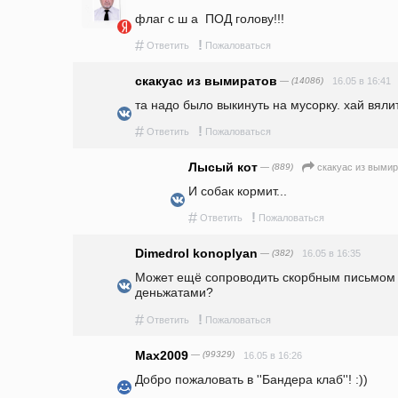
флаг с ш а  ПОД голову!!! 
#
!
Ответить
Пожаловаться
скакуас из вымиратов
— (14086)
16.05 в 16:41
та надо было выкинуть на мусорку. хай вялит
#
!
Ответить
Пожаловаться
Лысый кот
— (889)
скакуас из выми
И собак кормит...
#
!
Ответить
Пожаловаться
Dimedrol konoplyan
— (382)
16.05 в 16:35
Может ещё сопроводить скорбным письмом р
деньжатами?
#
!
Ответить
Пожаловаться
Max2009
— (99329)
16.05 в 16:26
Добро пожаловать в ''Бандера клаб''! :))