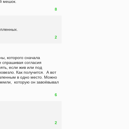
 мешок.    
8
 пленных.
2
ы, которого сначала 
е спрашивая согласия 
ть, если жив или под 
везло. Как получится.  А вот 
авленным в одно место. Можно 
 земли,  которую он завоёвывал 
6
2