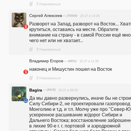
#
!
Пожаловаться
Сергей Алексеев
— (70049)
25.07 в 14:28
Разворот на Запад, разворот на Восток... Хвати
крутиться, оставаясь на месте. Обратите 
внимание на страну - в самой России ещё мног
чего нет или не хватает...
#
!
Пожаловаться
Владимир Егоров
— (4851)
25.07 в 11:39
наконец и Мишустин пошел на Восток
#
!
Пожаловаться
Bagira
— (4415)
25.07 в 09:59
Да мы давно развернулись, иначе бы не строи
Силу Сибири-2, не проектировали газопровод 
Монголию и т.д. и т.п. Молчу уже про "Север-Юг
ускоренное расшивание ж/дорог Сибири и 
Дальнего Востока; восстановление заброшенн
в лихие 90-е г. г. портовой  и аэродромной 