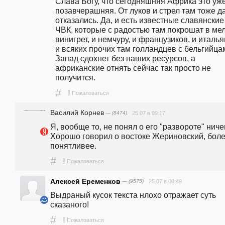
Слава Богу, что сегодняшняя Африка это уже
позавчерашняя. От луков и стрел там тоже да
отказались. Да, и есть известные славянские 
ЧВК, которые с радостью там покрошат в мел
винигрет, и немчуру, и французиков, и италья
и всяких прочих там голландцев с бельгийцам
Запад сдохнет без наших ресурсов, а 
африканские отнять сейчас так просто не 
получится.
#
!
Пожаловаться
Василий Корнев
— (8474)
25.07 в 09:17
Я, вообще то, не понял о его "развороте" ничег
Хорошо говорил о востоке Жериновский, боле
понятливее.
#
!
Пожаловаться
Алексей Еременков
— (9575)
25.07 в 08:49
Выдраный кусок текста нлохо отражает суть 
сказаного!
#
!
Пожаловаться