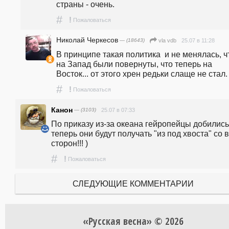
страны - очень.  
#
!
Пожаловаться
Николай Черкесов
— (18643)
25.07 в 11:28
vla vdb
В принципе такая политика  и не менялась, чт
на Запад были повернуты, что теперь на 
Восток... от этого хрен редьки слаще не стал.
#
!
Пожаловаться
Канон
— (3103)
25.07 в 07:33
По приказу из-за океана гейропейцы добились:
теперь они будут получать "из под хвоста" со в
сторон!!! )
#
!
Пожаловаться
СЛЕДУЮЩИЕ КОММЕНТАРИИ
«Русская весна» © 2026