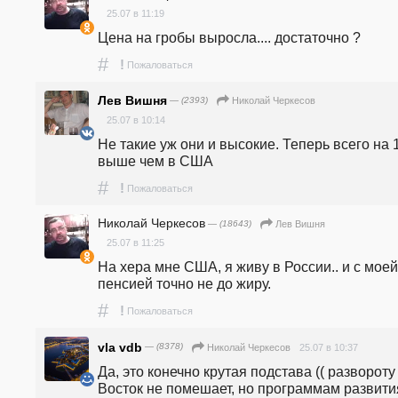
25.07 в 11:19
Цена на гробы выросла.... достаточно ?
#
!
Пожаловаться
Лев Вишня
— (2393)
Николай Черкесов
25.07 в 10:14
Не такие уж они и высокие. Теперь всего на 1
выше чем в США
#
!
Пожаловаться
Николай Черкесов
— (18643)
Лев Вишня
25.07 в 11:25
На хера мне США, я живу в России.. и с моей 
пенсией точно не до жиру.
#
!
Пожаловаться
vla vdb
— (8378)
25.07 в 10:37
Николай Черкесов
Да, это конечно крутая подстава (( развороту 
Восток не помешает, но программам развития