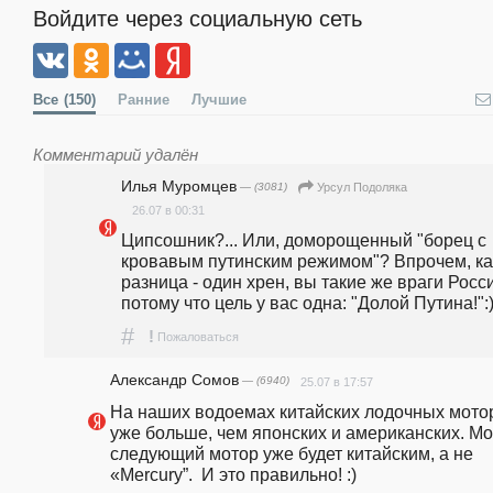
Войдите через социальную сеть
Все
(150)
Ранние
Лучшие
Комментарий удалён
Илья Муромцев
— (3081)
Урсул Подоляка
26.07 в 00:31
Ципсошник?... Или, доморощенный "борец с 
кровавым путинским режимом"? Впрочем, ка
разница - один хрен, вы такие же враги Росси
потому что цель у вас одна: "Долой Путина!":)
#
!
Пожаловаться
Александр Сомов
— (6940)
25.07 в 17:57
На наших водоемах китайских лодочных мотор
уже больше, чем японских и американских. Мо
следующий мотор уже будет китайским, а не 
«Mercury”.  И это правильно! :)