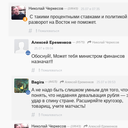
Николай Черкесов
— (18643)
25.07 в 07:35
 С такими процентными ставками и политикой ЦБ  
разворот на Восток не поможет.
#
!
Пожаловаться
Алексей Еременков
— (9575)
Николай Черкесов
25.07 в 09:04
Обоснуй!, Может тебя министром финансов 
назначат!!
#
!
Пожаловаться
Bagira
— (4415)
25.07 в 09:53
Алексей Еременков
А не надо быть слишком умным для того, что
понять, что недавняя девальвация рубля — э
удар в спину стране. Расширяйте кругозор, 
товарищ, учите матчасть!
#
!
Пожаловаться
Николай Черкесов
— (18643)
Алексей Еременков