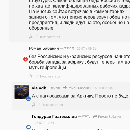
структуры. Самая большая беда России в том, 
не хватает квалифицированных рабочих кадро
На многих сайтах встречаю в комментариях 
записи о том, что пенсионеров зовут обратно н
предприятия, и люди идут на это, особенно на 
оборонные
#
!
Пожаловаться
Роман Бабанин
— (13051)
25.07 в 09:31
без Российских и украинских ресурсов начнетс
борьба запада за африку , будут теперь там во
муть гейропейцы 
#
!
Пожаловаться
vla vdb
— (8378)
25.07 в 10:34
Роман Бабанин
А с наглосаксами за Арктику. Просто не будет
#
!
Пожаловаться
Гондурас Гватемалов
— (8576)
Роман Бабанин
25.07 в 12:34