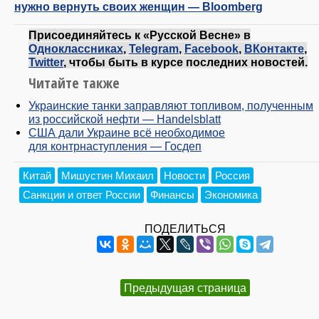
нужно вернуть своих женщин — Bloomberg
Присоединяйтесь к «Русской Весне» в
Одноклассниках
,
Telegram
,
Facebook
,
ВКонтакте
,
Twitter
, чтобы быть в курсе последних новостей.
Читайте также
Украинские танки заправляют топливом, полученным
из российской нефти — Handelsblatt
США дали Украине всё необходимое
для контрнаступления — Госдеп
Китай
Мишустин Михаил
Новости
Россия
Санкции и ответ России
Финансы
Экономика
ПОДЕЛИТЬСЯ
Предыдущая страница