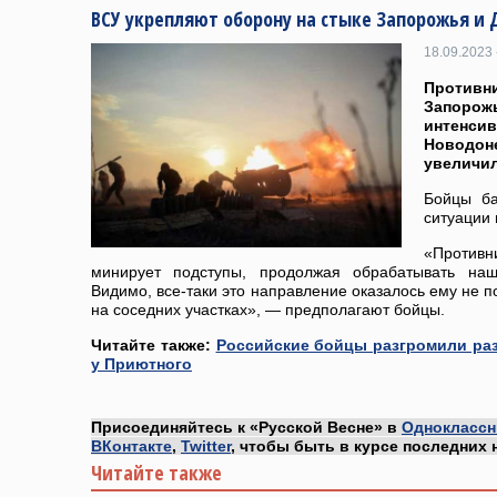
ВСУ укрепляют оборону на стыке Запорожья и 
18.09.2023 
Противни
Запоро
интенс
Новодон
увеличил
Бойцы ба
ситуации 
«Проти
минирует подступы, продолжая обрабатывать наш
Видимо, все-таки это направление оказалось ему не п
на соседних участках», — предполагают бойцы.
Читайте также:
Российские бойцы разгромили ра
у Приютного
Присоединяйтесь к «Русской Весне» в
Одноклассн
ВКонтакте
,
Twitter
, чтобы быть в курсе последних 
Читайте также