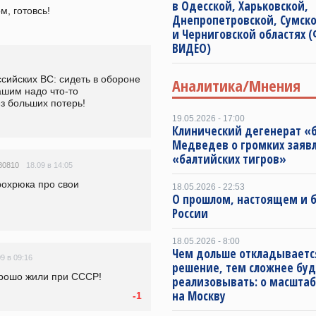
в Одесской, Харьковской,
, готовсь!
Днепропетровской, Сумск
и Черниговской областях 
ВИДЕО)
сийских ВС: сидеть в обороне 
Аналитика/Мнения
ашим надо что-то 
ез больших потерь!
19.05.2026 - 17:00
Клинический дегенерат «
Медведев о громких заяв
«балтийских тигров»
18.09 в 14:05
80810
охрюка про свои 
18.05.2026 - 22:53
О прошлом, настоящем и
России
18.05.2026 - 8:00
Чем дольше откладываетс
09 в 09:16
решение, тем сложнее буд
хорошо жили при СССР!
реализовывать: о масштаб
на Москву
-1