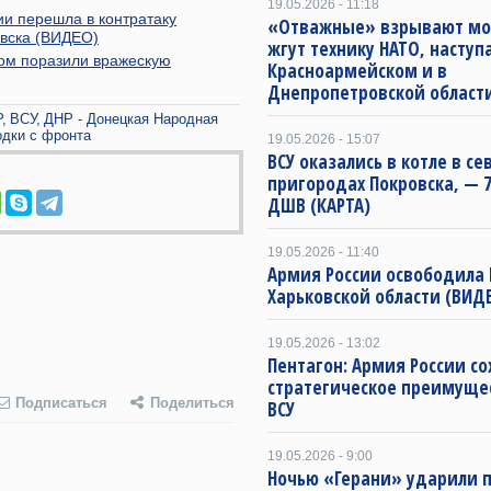
19.05.2026 - 11:18
ии перешла в контратаку
«Отважные» взрывают мо
овска (ВИДЕО)
жгут технику НАТО, наступ
ом поразили вражескую
Красноармейском и в
Днепропетровской област
Р
ВСУ
ДНР - Донецкая Народная
дки с фронта
19.05.2026 - 15:07
ВСУ оказались в котле в с
пригородах Покровска, — 7
ДШВ (КАРТА)
19.05.2026 - 11:40
Армия России освободила 
Харьковской области (ВИДЕ
19.05.2026 - 13:02
Пентагон: Армия России со
стратегическое преимуще
Подписаться
Поделиться
ВСУ
19.05.2026 - 9:00
Ночью «Герани» ударили 