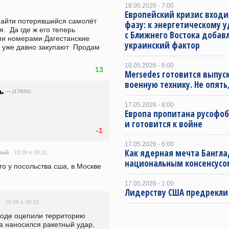
18.05.2026 - 7:00
Европейский кризис входи
айти потерявшийся самолёт 
фазу: к энергетическому 
.  Да где ж его теперь 
с Ближнего Востока добав
и номерами Дагестанские 
украинский фактор
 уже давно закупают  Продам 
18.05.2026 - 6:00
13
Mersedes готовится выпус
военную технику. Не опять,
сь
— (17650)
17.05.2026 - 8:00
Европа пропитана русофо
и готовится к войне
-1
17.05.2026 - 6:00
Как ядерная мечта Бангла
18.09 в 08:31
ный
национальным консенсусо
его у посольства сша, в Москве
17.05.2026 - 1:00
Лидерству США предрекли
18.09 в 08:15
роде оцепили территорию 
а наносился ракетный удар, 