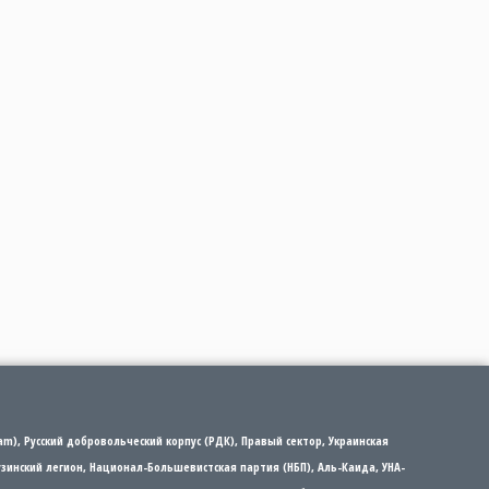
m), Русский добровольческий корпус (РДК), Правый сектор, Украинская
рузинский легион, Национал-Большевистская партия (НБП), Аль-Каида, УНА-