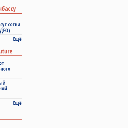
нбассу
сут сотни
ИДЕО)
Ещё
uture
ют
ьного
ный
ной
Ещё