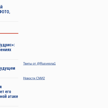
ой
(ФОТО,
будрис»:
лениях
Твиты от @Rusvesna1
 будущем
Новости СМИ2
я
ет его
ной атаке