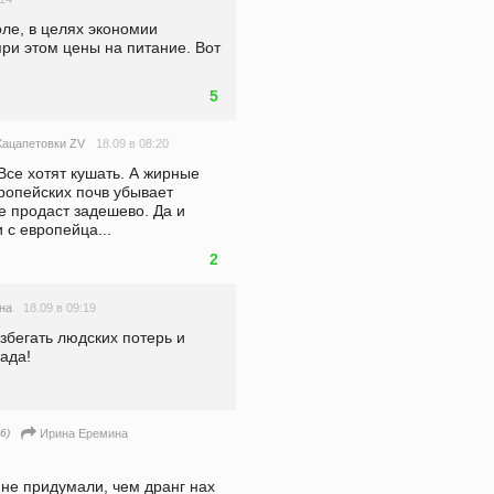
ле, в целях экономии 
ри этом цены на питание. Вот 
5
18.09 в 08:20
Хацапетовки ZV
Все хотят кушать. А жирные 
опейских почв убывает 
е продаст задешево. Да и 
с европейца... 
2
18.09 в 09:19
на
бегать людских потерь и 
ада!
6)
Ирина Еремина
не придумали, чем дранг нах 