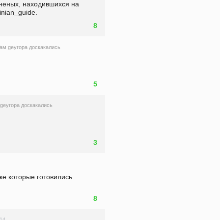
неных, находившихся на 
nian_guide.
8
aм geyropa доскакались
5
geyropa доскакались
3
ке которые готовились 
8
:14