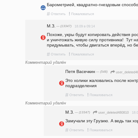
Барометрией, квадратно-гнездовым способом
#
!
Ответить
Пожаловаться
М.З.
— (13347)
18.09 в 09:14
Похоже, укры будут копировать действия рос
и уничтожать живую силу противника!  Тут н
придумывать, чтобы двигаться вперёд, но б
#
!
Ответить
Пожаловаться
Комментарий удалён
Петя Васечкин
— (548)
user_deleted4
Это холики жаловались после контр
подразделения
#
!
Ответить
Пожаловаться
Комментарий удалён
М.З.
— (13347)
18.
user_deleted480810
Замучали эту Грузию. А ведь так 
#
!
Ответить
Пожаловаться