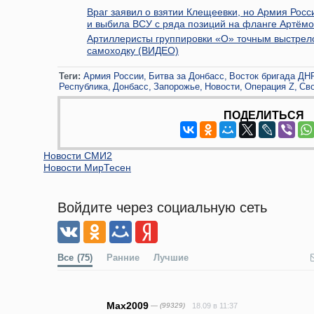
Враг заявил о взятии Клещеевки, но Армия Росс
и выбила ВСУ с ряда позиций на фланге Артём
Артиллеристы группировки «О» точным выстрел
самоходку (ВИДЕО)
Теги:
Армия России
Битва за Донбасс
Восток бригада ДН
Республика
Донбасс
Запорожье
Новости
Операция Z
Сво
ПОДЕЛИТЬСЯ
Новости СМИ2
Новости МирТесен
Войдите через социальную сеть
Все
(75)
Ранние
Лучшие
Max2009
— (99329)
18.09 в 11:37