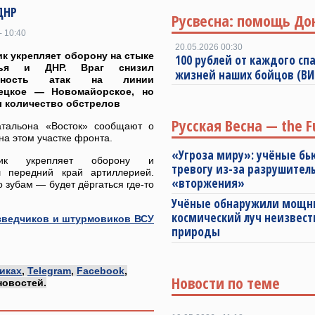
ДНР
Русвесна: помощь До
- 10:40
20.05.2026 00:30
к укрепляет оборону на стыке
100 рублей от каждого спа
жья и ДНР. Враг снизил
жизней наших бойцов (В
ивность атак на линии
ецкое — Новомайорское, но
 количество обстрелов
Русская Весна — the F
тальона «Восток» сообщают о
на этом участке фронта.
«Угроза миру»: учёные бь
вник укрепляет оборону и
тревогу из-за разрушител
 передний край артиллерией.
«вторжения»
о зубам — будет дёргаться где-то
Учёные обнаружили мощ
космический луч неизвест
зведчиков и штурмовиков ВСУ
природы
иках
,
Telegram
,
Facebook
,
Новости по теме
новостей.