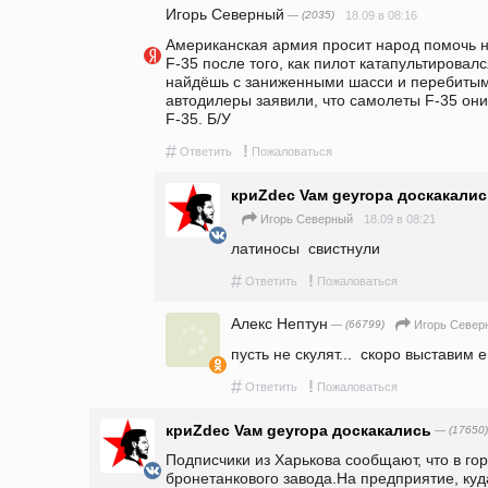
Игорь Северный
— (2035)
18.09 в 08:16
Американская армия просит народ помочь н
F-35 после того, как пилот катапультировался
найдёшь с заниженными шасси и перебитым
автодилеры заявили, что самолеты F-35 они
F-35. Б/У  
#
!
Ответить
Пожаловаться
криZdec Vaм geyropa доскакали
18.09 в 08:21
Игорь Северный
латиносы  свистнули 
#
!
Ответить
Пожаловаться
Алекс Нептун
— (66799)
Игорь Север
пусть не скулят...  скоро выставим 
#
!
Ответить
Пожаловаться
криZdec Vaм geyropa доскакались
— (17650)
Подписчики из Харькова сообщают, что в го
бронетанкового завода.На предприятие, куд