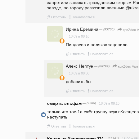
запретили заезжать гражданским скорым.Ра
заводе, по городу развозили военные.@ukrai
#
!
Ответить
Пожаловаться
Ирина Еремина
— (95706)
криZdec V
18.09 в 08:16
Пиндосов и поляков зацепило.
#
!
Ответить
Пожаловаться
Алекс Нептун
— (66799)
криZdec Vaм 
18.09 в 08:30
добавить бы
#
!
Ответить
Пожаловаться
смерть эльфам
— (2386)
18.09 в 08:15
только что тос-1а сжёг группу всук вКлещеев
наступать
#
!
Ответить
Пожаловаться
Кацап из Хацапетовки ZV
— (65261)
18.09 в 08