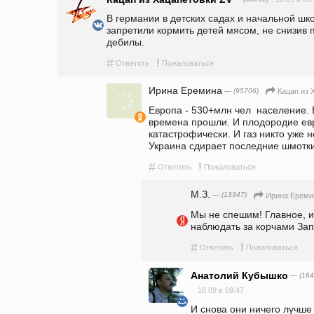
В германии в детских садах и начальной шко
запретили кормить детей мясом, не снизив п
дебилы.
#
!
Ответить
Пожаловаться
Ирина Еремина
— (95706)
Кацап из 
Европа - 530+млн чел  население. 
времена прошли. И плодородие евр
катастрофически. И газ никто уже н
Украина сдирает последние шмотки 
#
!
Ответить
Пожаловаться
М.З.
— (13347)
Ирина Ереми
Мы не спешим! Главное, из
наблюдать за корчами Зап
#
!
Ответить
Пожаловаться
Анатолий Кубышко
— (164
18.09 в 09:47
И снова они ничего лучше 