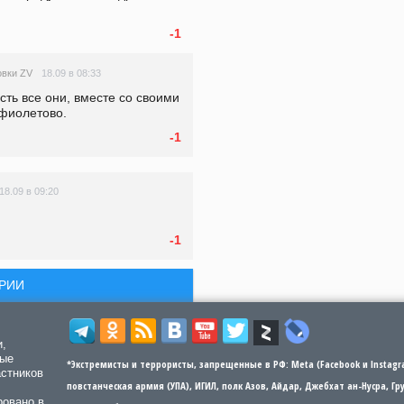
-1
18.09 в 08:33
овки ZV
ть все они, вместе со своими 
 фиолетово.
-1
18.09 в 09:20
-1
РИИ
и,
мые
*Экстремисты и террористы, запрещенные в РФ: Meta (Facebook и Instagra
астников
повстанческая армия (УПА), ИГИЛ, полк Азов, Айдар, Джебхат ан-Нусра, Г
ровано в