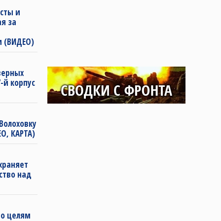
сты и
ая за
и (ВИДЕО)
еверных
-й корпус
Волоховку
О, КАРТА)
храняет
ство над
по целям