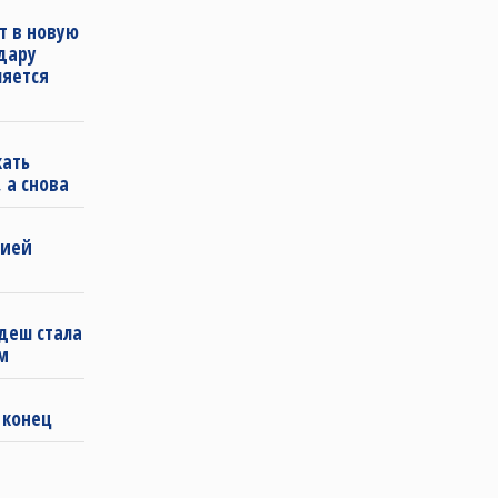
т в новую
удару
ляется
кать
 а снова
бией
деш стала
м
 конец