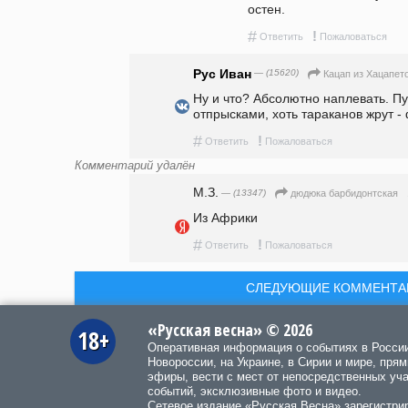
остен. 
#
!
Ответить
Пожаловаться
Рус Иван
— (15620)
Кацап из Хацапет
Ну и что? Абсолютно наплевать. Пус
отпрысками, хоть тараканов жрут -
#
!
Ответить
Пожаловаться
Комментарий удалён
М.З.
— (13347)
дюдюка барбидонтская
Из Африки
#
!
Ответить
Пожаловаться
СЛЕДУЮЩИЕ КОММЕНТА
«Русская весна» © 2026
18+
Оперативная информация о событиях в Росси
Новороссии, на Украине, в Сирии и мире, пря
эфиры, вести с мест от непосредственных уч
событий, эксклюзивные фото и видео.
Сетевое издание «Русская Весна»
зарегистри