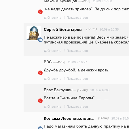
Максим Кузнецов
— (8956)
20.09 в 17:00
"не надо делать триллер"..Зе до сих пор счи
#
!
Ответить
Пожаловаться
Сергей Богатырев
— (17271)
20.09 в 16:38
Не можливо в це повирить! Весь мир знает, ч
путинская провокация! Це Скабеева сбрехал
#
!
Ответить
Пожаловаться
ВВС
— (4569)
20.09 в 16:27
Дружба дружбой, а денежки врозь.
#
!
Ответить
Пожаловаться
Брат Баклушин
— (17932)
20.09 в 16:00
Вот те и "житница Европы"..............
#
!
Ответить
Пожаловаться
Колыма Лесоповаловна
— (14564)
20.09 в 15:5
Надо магазинам брать данную практику на в