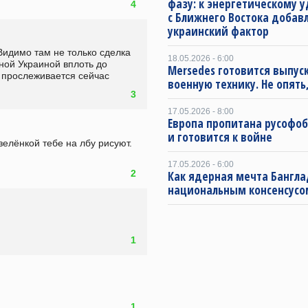
фазу: к энергетическому 
4
с Ближнего Востока добав
украинский фактор
идимо там не только сделка 
18.05.2026 - 6:00
ной Украиной вплоть до 
Mersedes готовится выпус
е прослеживается сейчас
военную технику. Не опять,
3
17.05.2026 - 8:00
Европа пропитана русофо
и готовится к войне
 зелёнкой тебе на лбу рисуют. 
17.05.2026 - 6:00
2
Как ядерная мечта Бангла
национальным консенсусо
1
1