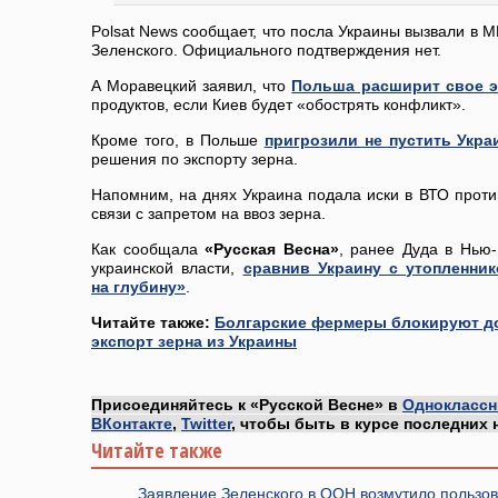
Polsat News сообщает, что посла Украины вызвали в 
Зеленского. Официального подтверждения нет.
А Моравецкий заявил, что
Польша расширит свое 
продуктов, если Киев будет «обострять конфликт».
Кроме того, в Польше
пригрозили не пустить Укр
решения по экспорту зерна.
Напомним, на днях Украина подала иски в ВТО проти
связи с запретом на ввоз зерна.
Как сообщала
«Русская Весна»
, ранее Дуда в Нью
украинской власти,
сравнив Украину с утопленник
на глубину»
.
Читайте также:
Болгарские фермеры блокируют до
экспорт зерна из Украины
Присоединяйтесь к «Русской Весне» в
Одноклассн
ВКонтакте
,
Twitter
, чтобы быть в курсе последних 
Читайте также
Заявление Зеленского в ООН возмутило пользо