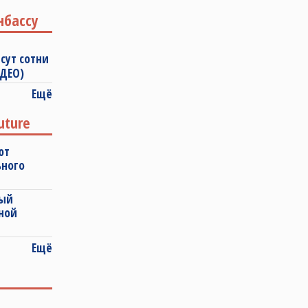
нбассу
сут сотни
ИДЕО)
Ещё
uture
ют
ьного
ный
ной
Ещё