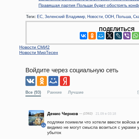
Правящая партия Польши будет обострять конф
Теги:
ЕС
Зеленский Владимир
Новости
ООН
Польша
Ск
ПОДЕЛИТЬСЯ
Новости СМИ2
Новости МирТесен
Войдите через социальную сеть
Все
(93)
Ранние
Лучшие
Денис Чернов
— (1562)
21.09 в 03:18
подляки поимели что хотели ввести войска и
видимо не могут смысла возиться с украми у 
убыток