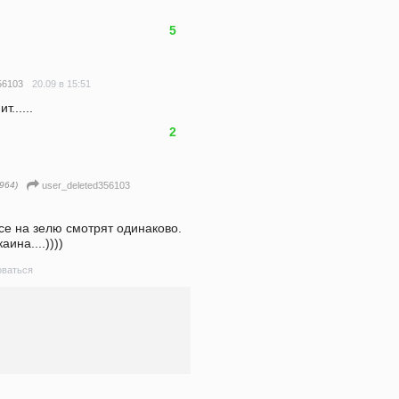
5
20.09 в 15:51
56103
......
2
964)
user_deleted356103
се на зелю смотрят одинаково. 
аина....))))
ваться