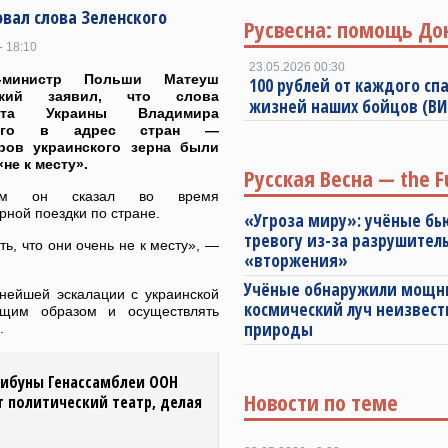
вал слова Зеленского
Русвесна: помощь До
- 18:10
23.05.2026 00:30
р-министр Польши Матеуш
100 рублей от каждого спа
цкий заявил, что слова
жизней наших бойцов (В
ента Украины Владимира
кого в адрес стран —
еров украинского зерна были
не к месту».
Русская Весна — the F
м он сказал во время
ной поездки по стране.
«Угроза миру»: учёные бь
тревогу из-за разрушител
ть, что они очень не к месту», —
«вторжения»
Учёные обнаружили мощ
нейшей эскалации с украинской
космический луч неизвест
ющим образом и осуществлять
природы
.
рибуны Генассамблеи ООН
Новости по теме
т политический театр, делая