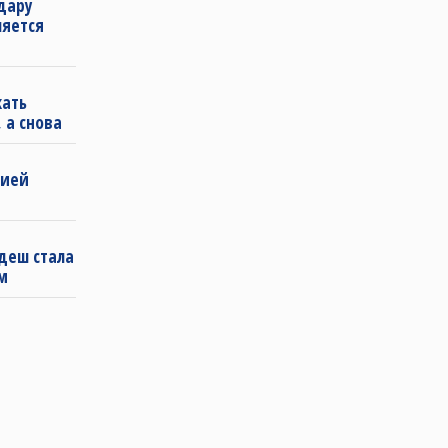
удару
ляется
кать
 а снова
бией
деш стала
м