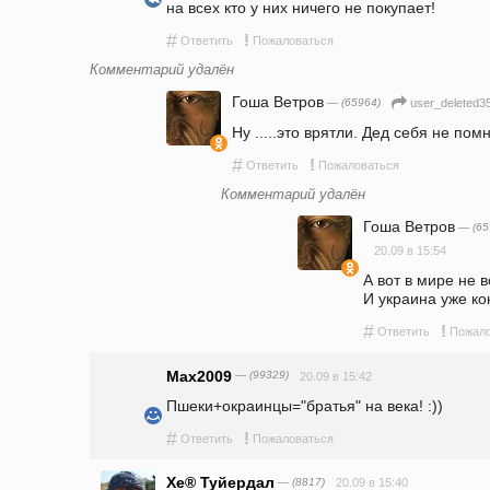
на всех кто у них ничего не покупает!
#
!
Ответить
Пожаловаться
Комментарий удалён
Гоша Ветров
— (65964)
user_deleted3
Ну .....это врятли. Дед себя не помнит
#
!
Ответить
Пожаловаться
Комментарий удалён
Гоша Ветров
— (65
20.09 в 15:54
А вот в мире не в
И украина уже кок
#
!
Ответить
Пожало
Max2009
— (99329)
20.09 в 15:42
Пшеки+окраинцы="братья" на века! :))
#
!
Ответить
Пожаловаться
Хе® Туйердал
— (8817)
20.09 в 15:40