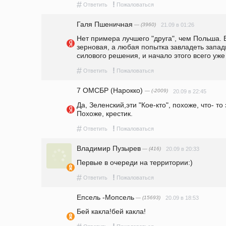
#
!
Ответить
Пожаловаться
Галя Пшеничная
— (3960)
21.09 в 01:26
Нет примера лучшего "друга", чем Польша. В
зерновая, а любая попытка завладеть запад
силового решения, и начало этого всего уж
#
!
Ответить
Пожаловаться
7 ОМСБР (Нарокко)
— (-2009)
20.09 в 22:45
Да, Зеленский,эти "Кое-кто", похоже, что- то
Похоже, крестик. 
#
!
Ответить
Пожаловаться
Владимир Пузырев
— (416)
20.09 в 20:33
Первые в очереди на территории:)
#
!
Ответить
Пожаловаться
Епсель -Мопсель
— (15693)
20.09 в 18:53
Бей какла!бей какла!