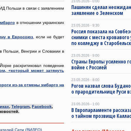
23.05.2026 - 0:00
Пашинян сделал неожида
МИД Польши в связи с заявлением
заявление о Зеленском
эмбарго
в отношении украинских
23.05.2026 - 9:30
Россия показала на Совбе
снимки с места кровавого 
аину в Евросоюз
, если не будет
по колледжу в Старобельс
в Польши, Венгрии и Словакии в
23.05.2026 - 9:00
Страны Европы усиленно г
-Йорке раскритиковал поведение
войне с Россией
ом, «который может затянуть
23.05.2026 - 8:00
роги из-за отмены эмбарго на
Рогов назвал слова Будан
о прародительнице Руси 
23.05.2026 - 1:00
иках
,
Telegram
,
Facebook
,
В Европарламенте рассказ
новостей.
о тайном прозвище Калла
вателей Сети (ВИДЕО)