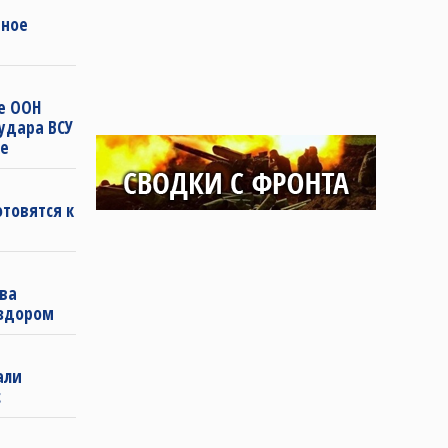
нное
зе ООН
удара ВСУ
ке
отовятся к
ова
вздором
али
с