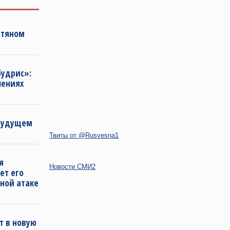
фтяном
будрис»:
лениях
 будущем
Твиты от @Rusvesna1
я
Новости СМИ2
ет его
ной атаке
т в новую