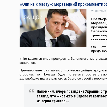
«Они не к месту»: Моравецкий прокомментиро
20.09.2023 
Премье
Мораве
презид
Зеленс
транзит
сказаны «
Об это
предвыбор
«Что касается слов президента Зеленского, могу сказа
заявил он.
Премьер еще раз заявил, что «если дойдет до даль
стороны, то Польша будет отвечать соответству
дальнейшие шаги в рамках эмбарго со своей стороны»
Напомним, вчера президент Украины с т
заявил, что «кое-кто в Европе устраивае
из зерна триллер».