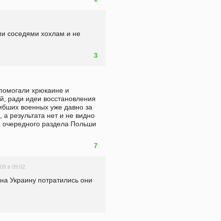
ми соседями хохлам и не 
3
помогали хрюкаине и 
й, ради идеи восстановления 
бших военных уже давно за 
а результата нет и не видно 
а очередного раздела Польши 
7
.09 в 09:02
на Украину потратились они 