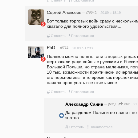
#
!
Ответить
Пожаловаться
Сергей Алексеев
— (70049)
20.09 в 18:19
Вот только торговых войн сразу с нескольки
хватало для полного удовольствия...
#
!
Ответить
Пожаловаться
PhD
— (6762)
20.09 в 17:33
Поляков можно понять: они в первых рядах 
жертвовали ради войны с русскими и Россие
Большой Польши, но страна маленькая, поги
10 тыс, возможности практически исчерпаны, 
его перспективы, в то время как перспектив
начала проступать все отчетливее. 
#
!
Ответить
Пожаловаться
Александр Санин
— (536)
21
PhD
Да разделом Польши не пахнет, но 
знатно
#
!
Ответить
Пожаловаться