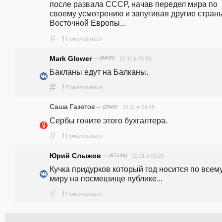
после развала СССР, начав передел мира по 
своему усмотрению и запугивая другие страны
Восточной Европы...
#
!
Пожаловаться
Mark Glower
— (4495)
22.11 в 05:55
Бакланы едут на Балканы.
#
!
Пожаловаться
Саша Газетов
— (2540)
22.11 в 04:45
Сербы гоните этого бухгалтера.
#
!
Пожаловаться
Юрий Слыжов
— (67126)
22.11 в 01:28
Кучка придурков который год носится по всему
миру на посмешище публике...
#
!
Пожаловаться