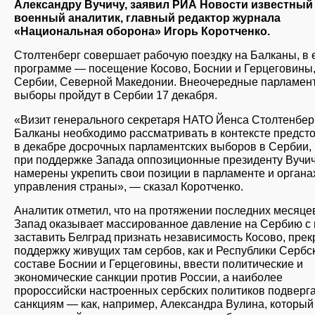
Александру Вучичу, заявил РИА Новости известный
военный аналитик, главный редактор журнала
«Национальная оборона» Игорь Коротченко.
Столтенберг совершает рабочую поездку на Балканы, в 
программе — посещение Косово, Боснии и Герцеговины
Сербии, Северной Македонии. Внеочередные парламен
выборы пройдут в Сербии 17 декабря.
«Визит генерального секретаря НАТО Йенса Столтенбер
Балканы необходимо рассматривать в контексте предст
в декабре досрочных парламентских выборов в Сербии, 
при поддержке Запада оппозиционные президенту Вучи
намерены укрепить свои позиции в парламенте и органа
управления страны», — сказал Коротченко.
Аналитик отметил, что на протяжении последних месяце
Запад оказывает массированное давление на Сербию с
заставить Белград признать независимость Косово, прек
поддержку живущих там сербов, как и Республики Сербс
составе Боснии и Герцеговины, ввести политические и
экономические санкции против России, а наиболее
пророссийски настроенных сербских политиков подверг
санкциям — как, например, Александра Вулина, который