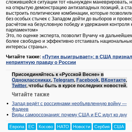
сложившейся ситуации тот «вынужден маневрировать, н
на открытую демонстрацию антизападных позиций, а ст
выстроить политические комбинации, которые позволил
без особых стычек с Западом дойти до выборов и провес
расчётом на безусловную победу и удержания контроля 
парламентом»
Это, по оценке эксперта, позволит Вучичу «в дальнейше
более свободно и эффективно отстаивать национальны
интересы страны».
Читайте также:
«Путин выигрывает»: в США призна
неприятную правду о России
Присоединяйтесь к «Русской Весне» в
Одноклассниках
,
Telegram
,
Facebook
,
ВКонтакте
,
Twitter
, чтобы быть в курсе последних новостей.
Читайте также
Запад ведёт с россиянами необъявленную войну —
Фадеев
Виды самоосознания: почему США и ЕС идут ко дну
Европа
ЕС
Косово
НАТО
Новости
Сербия
США