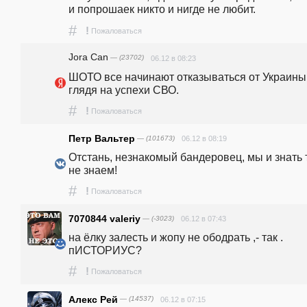
и попрошаек никто и нигде не любит.
#
!
Пожаловаться
Jora Can
— (23702)
06.12 в 08:23
ШОТО все начинают отказываться от Украины,
глядя на успехи СВО.
#
!
Пожаловаться
Петр Вальтер
— (101673)
06.12 в 08:19
Отстань, незнакомый бандеровец, мы и знать т
не знаем!
#
!
Пожаловаться
7070844 valeriy
— (-3023)
06.12 в 07:43
на ёлку залесть и жопу не ободрать ,- так . 
пИСТОРИУС?
#
!
Пожаловаться
Алекс Рей
— (14537)
06.12 в 07:15