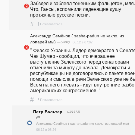
Забздел и заблеял тоненьким фальцетом, мля..                                                             
Что, Гансы, вспомнили леденящие душу 
протяжные русские песни.
#
!
Пожаловаться
Александр Семёнов ( sasha-padun не какло. из
лопарей мы)
— (9332)
06.12 в 07:02
" Фиаско Украины. Лидер демократов в Сенате
Чак Шумер - сообщил, что вчерашнее 
выступление Зеленского перед сенаторами 
отменили за минуту до начала. Демократы и 
республиканцы не договорились о пакете воен
помощи и смысла в речи Зеленского уже не бы
Всем на него плевать - идут внутренние разбор
американских конгрессменов. "
#
!
Пожаловаться
Петр Вальтер
— (101673)
Александр Семёнов ( sasha-padun не какло. из лопарей мы)
06.12 в 08:24