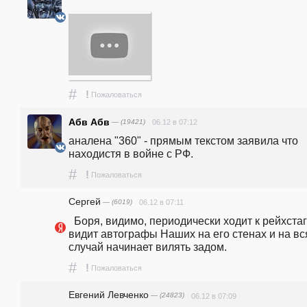
#
!
Пожаловаться
Абв Абв
— (19421)
06.12 в 07:12
аналена "360" - прямым текстом заявила что 
находистя в войне с РФ.
#
!
Пожаловаться
Сергей
— (6019)
06.12 в 07:11
  Боря, видимо, периодически ходит к рейхстагу, 
видит автографы Наших на его стенах и на вся
случай начинает вилять задом.
#
!
Пожаловаться
Евгений Левченко
— (24823)
06.12 в 07:09