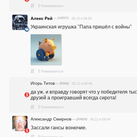
#
!
Пожаловаться
Алекс Рей
— (14537)
06.12 в 06:50
Украинская игрушка "Папа пришёл с войны"
#
!
Пожаловаться
Игорь Титов
— (6584)
06.12 в 06:48
да уж. и вправду говорят что у победителя тыс
друзей а проигравший всегда сирота!
#
!
Пожаловаться
Александр Смирнов
— (20824)
06.12 в 06:44
Зассали гансы вонючие.
#