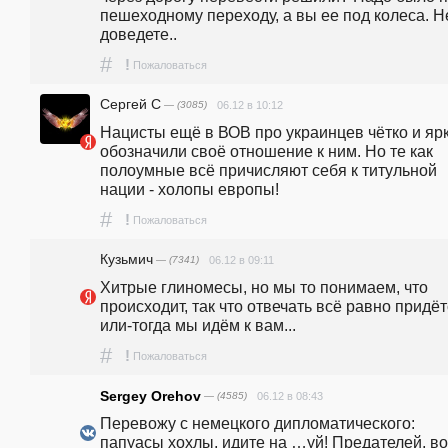
пешеходному переходу, а вы ее под колеса. Не
доведете..
#
!
Пожаловаться
Сергей С
— (3085)
06.12 в 10:12
Нацисты ещё в ВОВ про украинцев чётко и ярк
обозначили своё отношение к ним. Но те как 
полоумные всё причисляют себя к титульной 
нации - холопы европы!
#
!
Пожаловаться
Кузьмич
— (7341)
06.12 в 09:11
Хитрые глиномесы, но мы то понимаем, что 
происходит, так что отвечать всё равно придёт
или-тогда мы идём к вам...
#
!
Пожаловаться
Sergey Orehov
— (4585)
06.12 в 08:43
Перевожу с немецкого дипломатического: 
папуасы хохлы, идите на …уй! Предателей, во