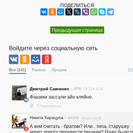
ПОДЕЛИТЬСЯ
Предыдущая страница
Войдите через социальную сеть
Все
(141)
Ранние
Лучшие
Дмитрий Савченко
— (575)
06.12 в 11:31
Фашики зассали айн кляйне.
#
!
Пожаловаться
Никита Карацупа
— (10722)
06.12 в 10:35
А кем считать - братом? Или , типа, старушку 
через дорогу перевести решили? Надо было п