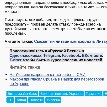
определенным направлениям в необходимых объемах. 
вопрос темпа, нельзя бесконечно влиять на темп», — ск
министр.
Писториус также добавил, что ход конфликта «трудно
предсказать», призвав делать ставку прежде всего на
«устойчивость поставок, несмотря на любые возможные
проблемы».
Читайте также:
Сможет ли литвинизм взорвать Литв
Присоединяйтесь к «Русской Весне» в
Одноклассниках
,
Telegram
,
Facebook
,
ВКонтакте
,
Twitter
, чтобы быть в курсе последних новостей.
Читайте также
На Украине назревает катастрофа — СМИ
Макрон пригласил Орбана в Париж для переговоров
по Украине
Битва за Донбасс
Военная помощь Украине
Германия
Е
ЕС
Запад
Новости
Украина