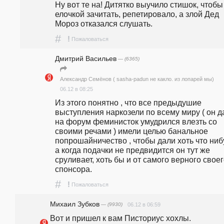
Ну вот те на! Дитятко выучило стишок, чтобы 
елочкой зачитать, репетировало, а злой Дед 
Мороз отказался слушать.
#
!
Пожаловаться
Дмитрий Васильев
— (6365)
Александр Семёнов ( sasha-padun не какло. из лопарей мы)
06.12 в 08:25
Из этого понятно , что все предыдушие 
выступления наркозели по всему миру ( он д
на форум феминисток умудрился влезть со 
своими речами ) имели целью банальное 
попрошайничество , чтобы дали хоть что нибу
а когда подачки не предвидится он тут же 
сруливает, хоть бы и от самого верного своег
спонсора.
#
!
Пожаловаться
Михаил Зубков
— (9930)
06.12 в 06:59
Вот и пришел к вам Писториус хохлы.