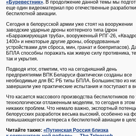
«Буревестник»
. В продолжение данной темы мы подго
еще один видеоматериал про отечественные разработки
беспилотной авиации.
Сегодня в белорусской армии уже стоят на вооружении
заводские ударные дроны коптерного типа (дрон
«Барражирующая труба», вооруженный РПГ-26, «Квадр
1400» и некоторые другие дроны, оборудованные
устройствами для сброса, мин, гранат и боеприпасов). 
БПЛА способны поражать как живую силу противника, т
так и укрытия.
Подводя итог, отметим, что на сегодняшний день
предприятиями ВПК Беларуси фактически созданы все
необходимые для ВС РБ типы БПЛА. Большинство из ни
завершили уже практические испытания и поступают в в
Что касается массового производства беспилотников по
технологически отлаженным моделям, то сегодня в этом 
никаких проблем. Что немало важно, экспортный потенц
белорусских разработок весьма высокий, особенно на ф
повышающегося интереса к беспилотной авиации в цел
Читайте также:
«Путинская Россия близка
к сокрушительной победе» — The Telegraph