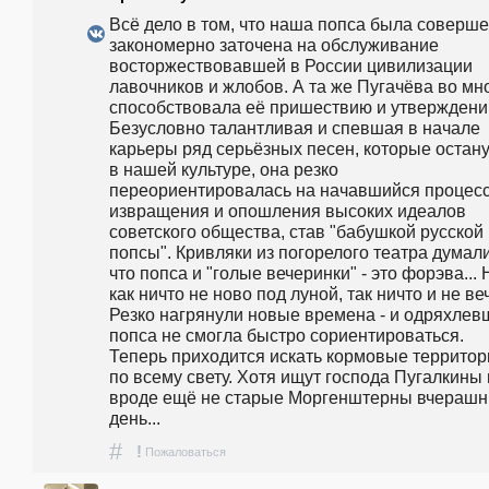
Всё дело в том, что наша попса была соверше
закономерно заточена на обслуживание 
восторжествовавшей в России цивилизации 
лавочников и жлобов. А та же Пугачёва во мно
способствовала её пришествию и утверждению
Безусловно талантливая и спевшая в начале 
карьеры ряд серьёзных песен, которые остану
в нашей культуре, она резко 
переориентировалась на начавшийся процесс
извращения и опошления высоких идеалов 
советского общества, став "бабушкой русской 
попсы". Кривляки из погорелого театра думали,
что попса и "голые вечеринки" - это форэва... Н
как ничто не ново под луной, так ничто и не веч
Резко нагрянули новые времена - и одряхлевш
попса не смогла быстро сориентироваться. 
Теперь приходится искать кормовые территори
по всему свету. Хотя ищут господа Пугалкины и
вроде ещё не старые Моргенштерны вчерашн
день...
#
!
Пожаловаться