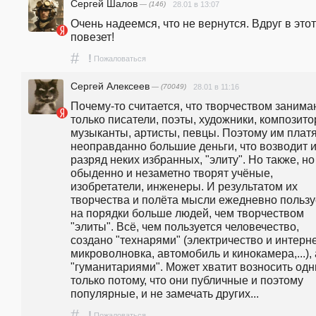
Сергей Шалов
— (146)
28.01 в 13:07
Очень надеемся, что не вернутся. Вдруг в этот 
повезет!
#
!
Пожаловаться
Сергей Алексеев
— (70049)
28.01 в 11:16
Почему-то считается, что творчеством занима
только писатели, поэты, художники, композитор
музыканты, артисты, певцы. Поэтому им платя
неоправданно большие деньги, что возводит их
разряд неких избранных, "элиту". Но также, но 
обыденно и незаметно творят учёные, 
изобретатели, инженеры. И результатом их 
творчества и полёта мысли ежедневно пользуе
на порядки больше людей, чем творчеством 
"элиты". Всё, чем пользуется человечество, 
создано "технарями" (электричество и интернет
микроволновка, автомобиль и кинокамера,...), а
"гуманитариями". Может хватит возносить одни
только потому, что они публичные и поэтому 
популярные, и не замечать других...
#
!
Пожаловаться