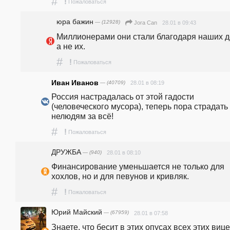
#
!
Пожаловаться
юра бажин
— (12928)
28.01 в 09:43
Jora Can
Миллионерами они стали благодаря наших де
а не их.
#
!
Пожаловаться
Иван Иванов
— (40709)
28.01 в 08:19
Россия настрадалась от этой гадости 
(человеческого мусора), теперь пора страдать 
нелюдям за всё!
#
!
Пожаловаться
ДРУЖБА
— (940)
28.01 в 08:10
Финансирование уменьшается не только для 
хохлов, но и для певунов и кривляк.  
#
!
Пожаловаться
Юрий Майский
— (67959)
28.01 в 07:58
Знаете, что бесит в этих опусах всех этих вице