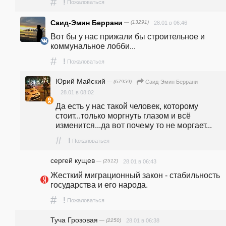
#
!
Пожаловаться
Саид-Эмин Беррани
— (13291)
28.01 в 06:46
Вот бы у нас прижали бы строительное и 
коммунальное лобби...
#
!
Пожаловаться
Юрий Майский
— (67959)
Саид-Эмин Беррани
28.01 в 08:02
Да есть у нас такой человек, которому 
стоит...только моргнуть глазом и всё 
изменится...да вот почему то не моргает...
#
!
Пожаловаться
сергей кущев
— (2512)
28.01 в 06:43
Жесткий миграционный закон - стабильность 
государства и его народа.
#
!
Пожаловаться
Туча Грозовая
— (2250)
28.01 в 06:38