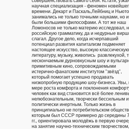
совершенствовать самого себя. Кстати, узкая
научная специализация - феномен новейшег
времени. Декарт и Паскаль,Лейбниц и Ньюто
занимались не только точными науками, но и 
были большими философами. А тот же наш 
Ломоносов не только материю исследовал, но
российскую грамматику, да и недурные вирши
слагал. Другое дело, когда исчерпавший 
потенциал развития капитализм подменяет 
настоящее искусство, высокую классическую 
литературу, музыку, живопись  развлекухой, т
нескончаемым дурновкусным шоу и вульгар
примитивным кино, сопровождаемыми 
истерично-фанатским институтом "звёзд", 
который помогает успешно продавать 
низкопробную продукцию шоу-бизнеса. Увы, п
мере роста комфорта и поклонения комфорту,
человек как вид становится всё более ленивы
нелюбознательным, творчески бессильным и 
политически инертным. Только жизнь в 
принципиально не потребительском обществе
которым был СССР примерно до середины 70
гг., ориентировала молодёжь в первую очере
на занятие научно-техническим творчеством,