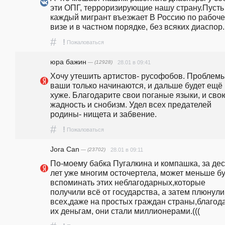
эти ОПГ, терроризирующие нашу страну.Пусть 
каждый мигрант въезжает В Россию по рабоче
визе и в частном порядке, без всяких диаспор.
#
!
Пожаловаться
юра бажин
— (12928)
28.01 в 09:41
Хочу утешить артистов- русофобов. Проблемы
ваши только начинаются, и дальше будет ещё 
хуже. Благодарите свои поганые языки, и свою
жадность и снобизм. Удел всех предателей 
родины- нищета и забвение.
#
!
Пожаловаться
Jora Can
— (23702)
28.01 в 09:11
По-моему бабка Пугалкина и компашка, за дес
лет уже многим осточертела, может меньше бу
вспоминать этих неблагодарных,которые 
получили всё от государства, а затем плюнули 
всех,даже на простых граждан страны,благода
их деньгам, они стали миллионерами.(((