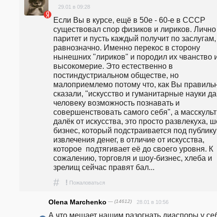
29.01 в 09:28
Если Вы в курсе, ещё в 50е - 60-е в СССР 
существовал спор физиков и лириков. Лично я
паритет и пусть каждый получит по заслугам, 
равнозначно. Именно перекос в сторону 
нынешних "лириков" и породил их чванство и
высокомерие. Это естественно в 
постиндустриальном обществе, но 
малоприемлемо потому что, как Вы правильн
сказали, "искусство и гуманитарные науки да
человеку возможность познавать и 
совершенствовать самого себя", а масскульт 
далёк от искусства, это просто развлекуха, ш
бизнес, который подстраивается под публику 
извлечения денег, в отличие от искусства, 
которое  подтягивает её до своего уровня. К 
сожалению, торговля и шоу-бизнес, хлеба и 
зрелищ сейчас правят бал...
#
!
Пожаловаться
Olena Marchenko
— (14612)
28.01 в 10:56
А что мешает нашим разогнать диаспоры у себ