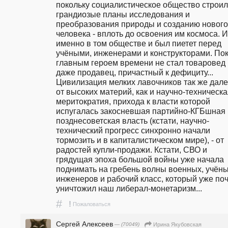
покольку социалистическое общество строил
грандиозые планы исследования и 
преобразования природы и созданию нового 
человека - вплоть до освоения им космоса. И 
именно в том обществе и был пиетет перед 
учёными, инженерами и конструкторами. Пок
главным героем времени не стал товаровед и
даже продавец, причастный к дефициту... 
Цивилизация мелких лавочников так же далек
от высоких материй, как и научно-техническа
меритократия, прихода к власти которой 
испугалась закосневшая партийно-КГБшная 
позднесоветская власть (кстати, научно-
технический прогресс синхронно начали 
тормозить и в капиталистическом мире), - от 
радостей купли-продажи. Кстати, СВО и 
грядущая эпоха большой войны уже начала 
поднимать на гребень волны военных, учёных
инженеров и рабочий класс, который уже поч
уничтожил наш либерал-монетаризм... 
#
!
Пожаловаться
Сергей Алексеев
— (70049)
Ирина Якубовская