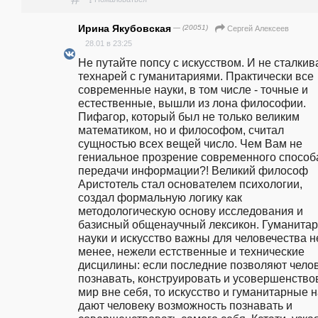
Ирина Якубовская
— (20051)
Сергей Алексеев
28.01 в 23:25
Не путайте попсу с искусством. И не сталкива
технарей с гуманитариями. Практически все 
современные науки, в том числе - точные и 
естественные, вышли из лона философии. 
Пифагор, который был не только великим 
математиком, но и философом, считал 
сущностью всех вещей число. Чем Вам не 
гениальное прозрение современного способа
передачи информации?! Великий философ 
Аристотель стал основателем психологии, 
создал формальную логику как 
методологическую основу исследования и 
базисный общенаучный лексикон. Гуманитар
науки и искусство важны для человечества не
менее, нежели естственные и технические 
дисцилины: если последние позволяют челов
познавать, конструировать и усовершенствов
мир вне себя, то искусство и гуманитарные н
дают человеку возможность познавать и 