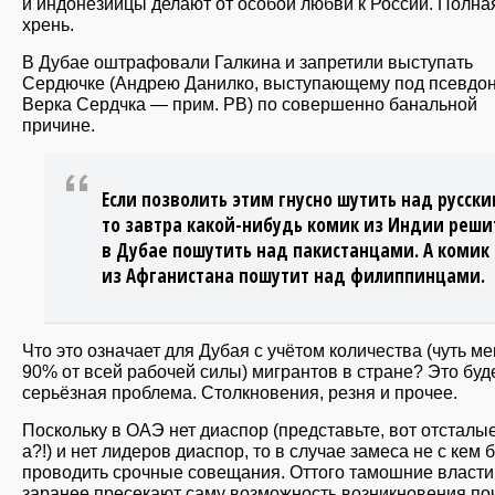
и индонезийцы делают от особой любви к России. Полна
хрень.
В Дубае оштрафовали Галкина и запретили выступать
Сердючке (Андрею Данилко, выступающему под псевдо
Верка Сердчка — прим. РВ) по совершенно банальной
причине.
Если позволить этим гнусно шутить над русски
то завтра какой-нибудь комик из Индии реши
в Дубае пошутить над пакистанцами. А комик
из Афганистана пошутит над филиппинцами.
Что это означает для Дубая с учётом количества (чуть м
90% от всей рабочей силы) мигрантов в стране? Это буд
серьёзная проблема. Столкновения, резня и прочее.
Поскольку в ОАЭ нет диаспор (представьте, вот отсталы
а?!) и нет лидеров диаспор, то в случае замеса не с кем 
проводить срочные совещания. Оттого тамошние власти
заранее пресекают саму возможность возникновения по