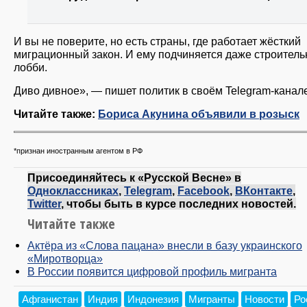
И вы не поверите, но есть страны, где работает жёсткий
миграционный закон. И ему подчиняется даже строитель
лобби.
Диво дивное», — пишет политик в своём Telegram-канале
Читайте также:
Бориса Акунина объявили в розыск
*признан иностранным агентом в РФ
Присоединяйтесь к «Русской Весне» в
Одноклассниках
,
Telegram
,
Facebook
,
ВКонтакте
,
Twitter
, чтобы быть в курсе последних новостей.
Читайте также
Актёра из «Слова пацана» внесли в базу украинского
«Миротворца»
В России появится цифровой профиль мигранта
Афганистан
Индия
Индонезия
Мигранты
Новости
Ро