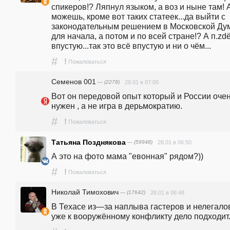
спикеров!? Ляпнул языком, а воз и ныне там! А
можешь, кроме вот таких статеек...да выйти с 
законодательным решением в Московской Дум
для начала, а потом и по всей стране!? А п.zdё
впустую...так это всё впустую и ни о чём...
#
!
Пожаловаться
Семенов 001
— (2278)
28.01 в 07:00
Вот он передовой опыт который и России очен
нужен , а не игра в дерьмократию.
#
!
Пожаловаться
Татьяна Позднякова
— (59948)
28.01 в 06:50
А это на фото мама "евонная" рядом?))
#
!
Пожаловаться
Николай Тимохович
— (17642)
28.01 в 06:48
В Техасе из—за наплыва гастеров и нелегалов
уже к вооружённому конфликту дело подходит