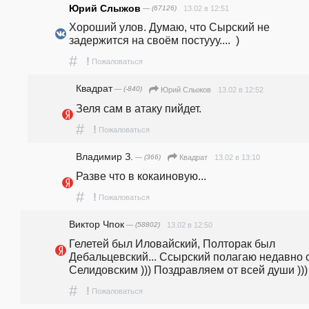
Юрий Слыжов
— (67126)
13.02 в 12:51
Хороший улов. Думаю, что Сырский не 
задержится на своём постууу....  )
#
!
Пожаловаться
Квадрат
— (-840)
13.02 в 12:52
Юрий Слыжов
Зеля сам в атаку пийдет.
#
!
Пожаловаться
Владимир З.
— (366)
13.02 в 13:10
Квадрат
Разве что в кокаиновую...
#
!
Пожаловаться
Виктор Чпок
— (58802)
13.02 в 12:50
Гелетей был Иловайский, Полторак был 
Дебальцевский... Ссырский полагаю недавно с
Селидовским ))) Поздравляем от всей души )))
#
!
Пожаловаться