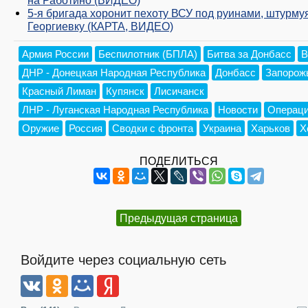
5-я бригада хоронит пехоту ВСУ под руинами, штурму
Георгиевку (КАРТА, ВИДЕО)
Армия России
Беспилотник (БПЛА)
Битва за Донбасс
В
ДНР - Донецкая Народная Республика
Донбасс
Запорож
Красный Лиман
Купянск
Лисичанск
ЛНР - Луганская Народная Республика
Новости
Операци
Оружие
Россия
Сводки с фронта
Украина
Харьков
Х
ПОДЕЛИТЬСЯ
Предыдущая страница
Войдите через социальную сеть