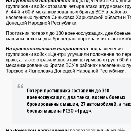
На купянском направлении
подразделения «Западной
группировки войск отразили четыре атаки штурмовых гру
й, 44-й и 60-й механизированных бригад ВСУ в районах
населенных пунктов Синьковка Харьковской области и 
Донецкой Народной Республики.
Противник потерял до 180 военнослужащих, две боевые
машины пехоты, два бронетранспортера и пять автомоб
На краснолиманском направлении
подразделения
группировки войск «Центр» улучшили положение по пе
краю, а также отразили две атаки штурмовых групп 60-й 
механизированных бригад ВСУ в районах населенных п
Торское и Ямполовка Донецкой Народной Республики.
Потери противника составили до 310
военнослужащих, два танка, восемь боевых
бронированных машин, 27 автомобилей, а та
боевая машина РСЗО «Град».
На донецком направлении
подразделения «Южной»