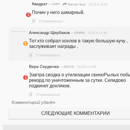
Квадрат
— (-840)
13.02 в 12:51
Виктор Чпок
Почин у него шикарный.
#
!
Пожаловаться
Александр Щербаков
— (29460)
13.02 в 12:46
Тот кто собрал хохлов в такую большую кучу , 
заслуживает награды .
#
!
Пожаловаться
Вера Сердючка
— (49125)
13.02 в 12:44
Завтра сводка о утилизации свиноРылых побье
рекорд по уничтоженным за сутки. Селидово 
подкинет дохляков.
#
!
Пожаловаться
Комментарий удалён
СЛЕДУЮЩИЕ КОММЕНТАРИИ