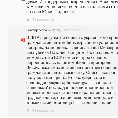
двумя Искандерами подкрепления в Авдеевку,
там количество исчисляется несколькими сотн
со слов Юрия Подоляки.
#
!
Пожаловаться
Виктор Чпок
— (58802)
13.02 в 12:56
В ЛНР в результате сброса с украинского дрон
гражданский автомобиль взрывного устройств
пострадала женщина, заявила глава Минздрав
республики Наталия Пащенко.По её словам, в 
момент атаки ВСУ семья из трёх человек 
передвигалась на автомобиле в пригороде 
Лисичанска.«Вражеский беспилотник сбросил 
гражданское авто взрывчатку. Серьёзные ране
получила женщина... Её эвакуировали в 
северодонецкую горбольницу», — заявила 
Пащенко.У пострадавшей диагностировали 
множественные осколочные ранения головы, 
грудной клетки, правой нижней конечности и 
термический ожог лица I—II степени. Твари.
#
!
Пожаловаться