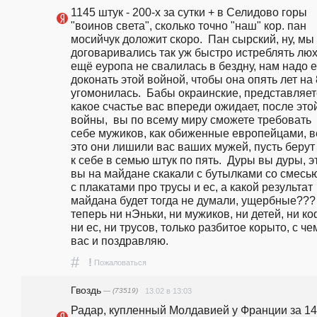
1145 штук - 200-х за сутки + в Селидово горы 
"воинов света", сколько точно "наш" кор. пан 
мосийчук доложит скоро.  Пан сырский, ну, мы  
договаривались так уж быстро истреблять люх
ещё еуропа не свалилась в бездну, нам надо е
доконать этой войной, чтобы она опять лет на 
угомонилась.  Бабы окраинские, представляет
какое счастье вас впереди ожидает, после этой
войны,  вы по всему миру сможете требовать  
себе мужиков, как обиженные европейцами, ве
это они лишили вас ваших мужей, пусть берут 
к себе в семью штук по пять.  Дуры вы дуры, эт
вы на майдане скакали с бутылками со смесью,
с плакатами про трусы и ес, а какой результат 
майдана будет тогда не думали, ущербные??? 
теперь ни нЭньки, ни мужиков, ни детей, ни коф
ни ес, ни трусов, только разбитое корыто, с чем
вас и поздравляю.
#
!
Пожаловаться
Гвоздь
— (73519)
13.02 в 13:03
Радар, купленный Молдавией у Франции за 14,