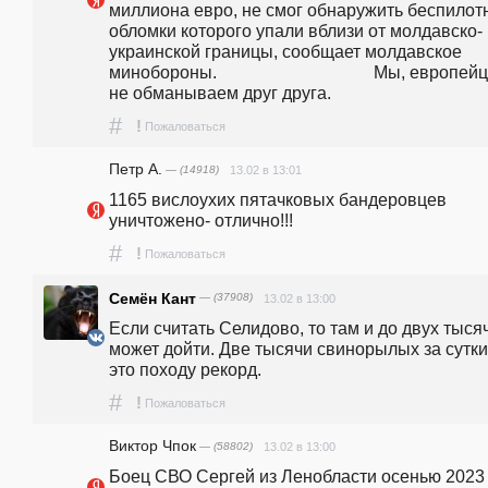
миллиона евро, не смог обнаружить беспилотн
обломки которого упали вблизи от молдавско-
украинской границы, сообщает молдавское 
минобороны.                                    Мы, европейц
не обманываем друг друга.
#
!
Пожаловаться
Петр А.
— (14918)
13.02 в 13:01
1165 вислоухих пятачковых бандеровцев 
уничтожено- отлично!!!
#
!
Пожаловаться
Семён Кант
— (37908)
13.02 в 13:00
Если считать Селидово, то там и до двух тысяч
может дойти. Две тысячи свинорылых за сутки 
это походу рекорд.
#
!
Пожаловаться
Виктор Чпок
— (58802)
13.02 в 13:00
Боец СВО Сергей из Ленобласти осенью 2023 