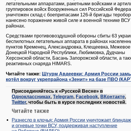
летательными аппаратами, ракетными войсками и артил
группировок войск Вооруженных сил Российской Федер
уничтожен склад с боеприпасами 126-й бригады теробо
нанесено поражение живой силе и военной технике ВСУ 
районах.
Средствами противовоздушной обороны сбиты 63 украи
беспилотных летательных аппарата в районах населенн
пунктов Кременец, Александровка, Клещеевка, Межевое
Донецкой Народной Республики, Любимовка, Дудчаны
Херсонской области, Басань Запорожской области, а так
реактивных снаряда HIMARS.
Читайте также:
Штурм Авдеевки: Армия России зам
котёл вокруг укрепрайона «Зенит» на базе ПВО (КАР
Присоединяйтесь к «Русской Весне» в
Одноклассниках
,
Telegram
,
Facebook
,
ВКонтакте
,
Twitter
, чтобы быть в курсе последних новостей.
Читайте также
Разнесло в клочья: Армия России уничтожает блинда
и огневые точки ВСУ, поддерживая наступление
на Работино (ВИДЕО)