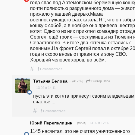
года спас под Артёмовском беременную кошку 
почти полностью разрушенного дома — живот
прижало упавшей дверью.Мама 
военнослужащего рассказала RT, что он забра
кошку с собой, а в ноябре она привела шестер
котят. Одного из них приютил командир отряда
Сергея, ещё троих — сослуживцы из Тюмени и
Севастополя. В итоге два котёнка остались с 
военным.На фронт Сергей попал в октябре 20
года и скоро вновь отправится в зону СВО. 
Хороший человек хорош во всём.
#
!
Пожаловаться
Татьяна Белова
— (31780)
Виктор Чпок
13.02 в 14:11
пусть эти котята принесут своим владельцам 
счастье ...
#
!
Пожаловаться
Юрий Перепелицин
— (9005)
13.02 в 12:56
1145 насчитал, это не считая уничтоженного 