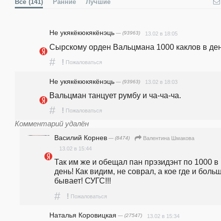
Все
(141)
Ранние
Лучшие
Не укякёкюкякёнэць
— (93963)
13.02 в 18:05
Сырскому орден Вальцмана 1000 каклов в ден
#
!
Пожаловаться
Не укякёкюкякёнэць
— (93963)
13.02 в 18:03
Вальцман танцует румбу и ча-ча-ча.
#
!
Пожаловаться
Комментарий удалён
Василий Корнев
— (8474)
Валентина Шмакова
13.02 в 15:44
Так им же и обещал пан прэзидэнт по 1000 в 
день! Как видим, не соврал, а кое где и больш
бывает! СУГС!!!
#
!
Пожаловаться
Наталья Коровицкая
— (27547)
13.02 в 15:34