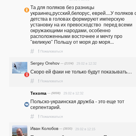
Та для поляков без разницы 
украинец,русский,белорус, еврей....У поляков с
детства в головах формируют имперскую 
установку на их превосходство  перед всеми 
окружающими народами, особенно 
расположенными восточнее и мечту про 
"великую" Польшу от моря до моря...
#
!
Пожаловаться
Sergey Orehov
— (2104)
29.02 в 12:32
Скоро ей факи не только будут показывать…
#
!
Пожаловаться
Texoma
— (9898)
29.02 в 12:32
Польско-украинская дружба - это еще тот 
серпентарий.
#
!
Пожаловаться
Иван Колобов
— (3830)
29.02 в 12:15