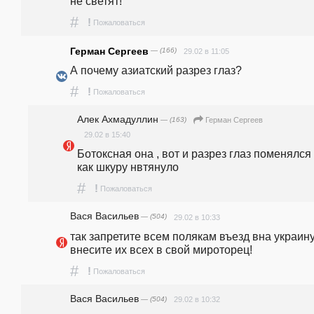
не светят!
#
!
Пожаловаться
Герман Сергеев
— (166)
29.02 в 11:05
А почему азиатский разрез глаз?
#
!
Пожаловаться
Алек Ахмадуллин
— (163)
Герман Сергеев
29.02 в 15:40
Ботоксная она , вот и разрез глаз поменялся ,
как шкуру нвтянуло
#
!
Пожаловаться
Вася Васильев
— (504)
29.02 в 10:33
так запретите всем полякам въезд вна украину 
внесите их всех в свой мироторец!
#
!
Пожаловаться
Вася Васильев
— (504)
29.02 в 10:32