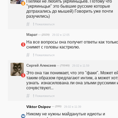
Пиляки не любять укряиньцьев. Потому что 
"укряиньцьи" это бывшие русские которые 
дотрахались до мышей) Говорить уже почти 
разучились)
#
!
Пожаловаться
Марат
— (2029)
29.02 в 12:05
На все вопросы она получит ответы как только
снимет с головы кастрюлю. 
#
!
Пожаловаться
Сергей Алексеев
— (70049)
29.02 в 11:59
Это она так понимает, что это "факи". Может ей
таким образом предлагают интим, а может хотя
узнать  изнасилована ли она злыми русскими и
сочувствуют...
#
!
Пожаловаться
Viktor Osipov
— (399)
29.02 в 11:39
Никому не нужны майданутые идиоты и 