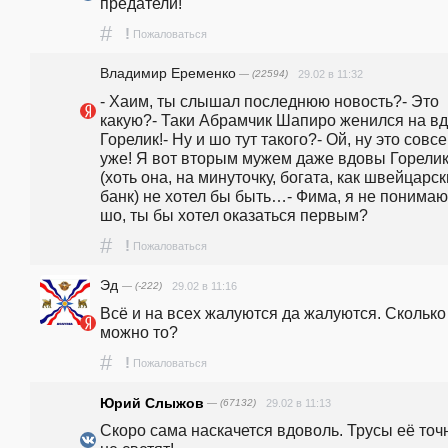
предатели!
#
!
Пожаловаться
Владимир Еременко
— (22594)
29.02 в 11:32
- Хаим, ты слышал последнюю новость?- Это 
какую?- Таки Абрамчик Шапиро женился на вд
Горелик!- Ну и шо тут такого?- Ой, ну это совсе
уже! Я вот вторым мужем даже вдовы Горелик
(хоть она, на минуточку, богата, как швейцарск
банк) не хотел бы быть…- Фима, я не понимаю 
шо, ты бы хотел оказаться первым? 
#
!
Пожаловаться
Эд
— (-222)
29.02 в 11:16
Всё и на всех жалуются да жалуются. Сколько 
можно то? 
#
!
Пожаловаться
Юрий Слыжов
— (67132)
29.02 в 11:13
Скоро сама наскачется вдоволь. Трусы её точн