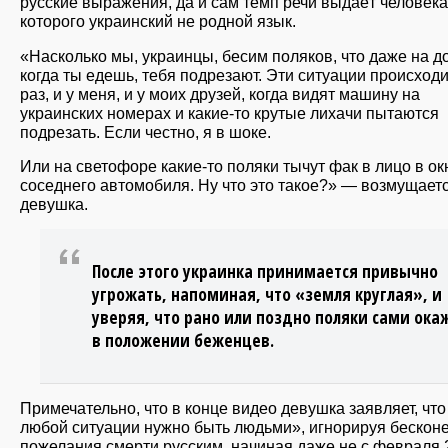
русские выражения, да и сам темп речи выдаёт человека
которого украинский не родной язык.
«Насколько мы, украинцы, бесим поляков, что даже на д
когда ты едешь, тебя подрезают. Эти ситуации происход
раз, и у меня, и у моих друзей, когда видят машину на
украинских номерах и какие-то крутые лихачи пытаются
подрезать. Если честно, я в шоке.
Или на светофоре какие-то поляки тычут фак в лицо в ок
соседнего автомобиля. Ну что это такое?» — возмущает
девушка.
После этого украинка принимается привычно
угрожать, напоминая, что «земля круглая», и
уверяя, что рано или поздно поляки сами ока
в положении беженцев.
Примечательно, что в конце видео девушка заявляет, что
любой ситуации нужно быть людьми», игнорируя бескон
пожелания смерти русским, начиная даже не с февраля 