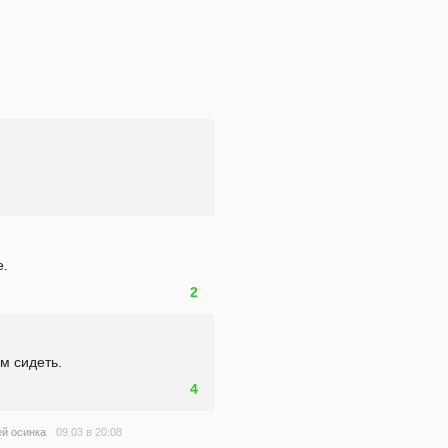
е.
2
ам сидеть.
4
09.03 в 20:08
ей осинка