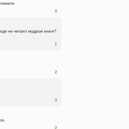
скакали.
3
люди не читают мудрые книги? 
1
2
3
ся.
2