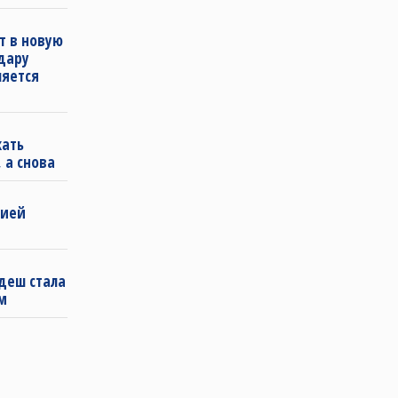
т в новую
удару
ляется
кать
 а снова
бией
деш стала
м