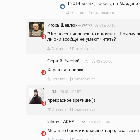
В 2014-м они, небось, на Майдане 
#
!
Ответить
Пожаловаться
Игорь Шевлюк
— (3439)
09.03 в 08:18
"Что посеет человек. то и пожнет". Почему 
ли они вообще не умеют читать? 
#
!
Ответить
Пожаловаться
Сергей Русский
— (5)
09.03 в 06:08
Хорошая горилка 
#
!
Ответить
Пожаловаться
— (31)
09.03 в 04:57
прекрасное зрелище ))
#
!
Ответить
Пожаловаться
kitano TAKESI
— (65)
09.03 в 03:40
Местные басмачи опасный народ оказывает
#
!
Ответить
Пожаловаться