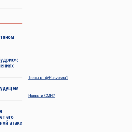
фтяном
будрис»:
лениях
Твиты от @Rusvesna1
 будущем
Новости СМИ2
я
ет его
ной атаке