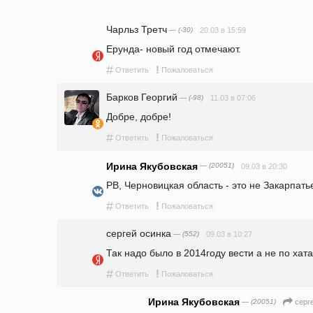
Чарльз Третч
— (-30)
20.03 в 15:59
Ерунда- новый год отмечают.
#
!
Ответить
Пожаловаться
Барков Георгий
— (-98)
11.03 в 07:06
Добре, добре!
#
!
Ответить
Пожаловаться
Ирина Якубовская
— (20051)
09.03 в 20:30
РВ, Черновицкая область - это не Закарпать
#
!
Ответить
Пожаловаться
сергей осинка
— (552)
09.03 в 10:27
Так надо было в 2014году вести а не по хат
#
!
Ответить
Пожаловаться
Ирина Якубовская
— (20051)
серг