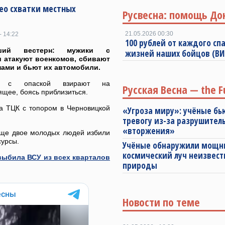
ео схватки местных
Русвесна: помощь До
21.05.2026 00:30
- 14:22
100 рублей от каждого спа
ший вестерн: мужики с
жизней наших бойцов (В
 атакуют военкомов, сбивают
ами и бьют их автомобили.
и с опаской взирают на
Русская Весна — the F
щее, боясь приблизиться.
а ТЦК с топором в Черновицкой
«Угроза миру»: учёные бь
тревогу из-за разрушител
«вторжения»
еще двое молодых людей избили
сурсы.
Учёные обнаружили мощ
космический луч неизвест
выбила ВСУ из всех кварталов
природы
Новости по теме