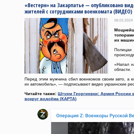
«Вестерн» на Закарпатье — опубликовано вид
жителей с сотрудниками военкомата (ВИДЕО)
08.03.2024 
Мощней
топорами
их машин
Полица
происходя
«Напал н
области.
Перед этим мужчина сбил военкомов своим авто, а 
их автомобиль», — подписывают видео украинские ре
Читайте также:
Штурм Георгиевки: Армия России 
вокруг водоёма (КАРТА)