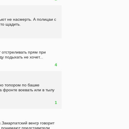
ьют не насмерть. А полицаи с 
-то щадить.
т отстреливать прям при 
у подыхать не хочет... 
4
о топором по башке 
а фронте воевать или в тылу 
1
Закарпатский венгр говорит 
 понимают представители 