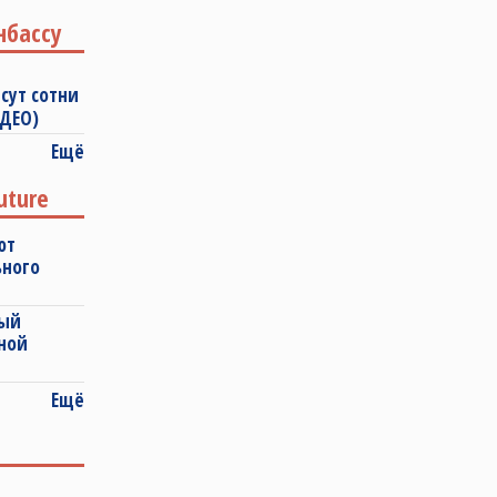
нбассу
сут сотни
ИДЕО)
Ещё
uture
ют
ьного
ный
ной
Ещё