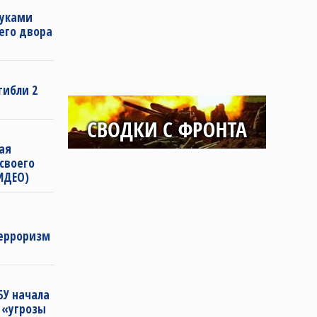
руками
оего двора
гибли 2
ая
 своего
ВИДЕО)
терроризм
БУ начала
 «угрозы