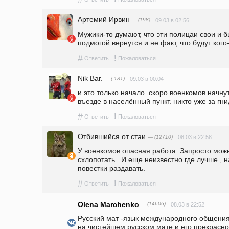
Артемий Ирвин
— (198)
09.03 в 02:56
Мужики-то думают, что эти полицаи свои и б
подмогой вернутся и не факт, что будут кого
#
!
Ответить
Пожаловаться
Nik Bar.
— (-181)
09.03 в 00:04
и это только начало. скоро военкомов начну
въезде в населённый пункт. никто уже за гнид
#
!
Ответить
Пожаловаться
Отбившийся от стаи
— (12710)
08.03 в 22:58
У военкомов опасная работа. Запросто можн
схлопотать . И еще неизвестно где лучше , н
повестки раздавать. 
#
!
Ответить
Пожаловаться
Olena Marchenko
— (14606)
08.03 в 22:52
Русский мат -язык международного общения.
на чистейшем русском мате и его прекрасно