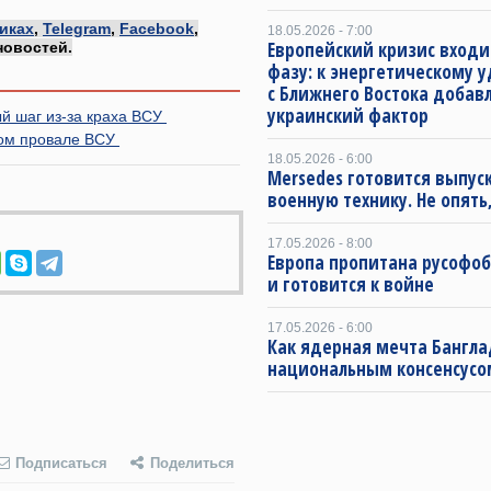
иках
,
Telegram
,
Facebook
,
18.05.2026 - 7:00
Европейский кризис входи
новостей.
фазу: к энергетическому 
с Ближнего Востока добав
украинский фактор
й шаг из-за краха ВСУ
ном провале ВСУ
18.05.2026 - 6:00
Mersedes готовится выпус
военную технику. Не опять,
17.05.2026 - 8:00
Европа пропитана русофо
и готовится к войне
17.05.2026 - 6:00
Как ядерная мечта Бангла
национальным консенсусо
Подписаться
Поделиться