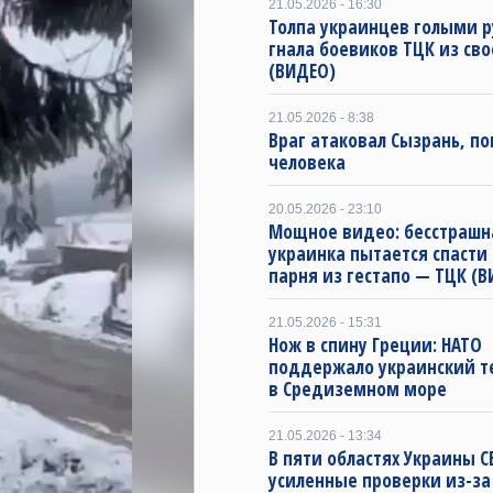
21.05.2026 - 16:30
Толпа украинцев голыми 
гнала боевиков ТЦК из св
(ВИДЕО)
21.05.2026 - 8:38
Враг атаковал Сызрань, по
человека
20.05.2026 - 23:10
Мощное видео: бесстрашн
украинка пытается спасти
парня из гестапо — ТЦК (
21.05.2026 - 15:31
Нож в спину Греции: НАТО
поддержало украинский 
в Средиземном море
21.05.2026 - 13:34
В пяти областях Украины С
усиленные проверки из-за