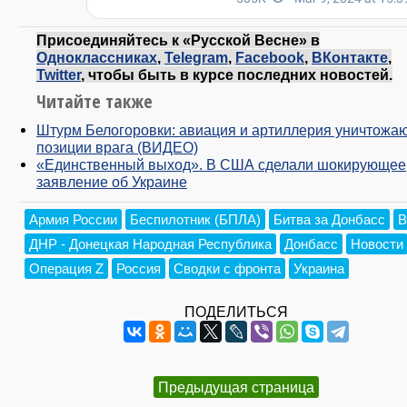
Присоединяйтесь к «Русской Весне» в
Одноклассниках
,
Telegram
,
Facebook
,
ВКонтакте
,
Twitter
, чтобы быть в курсе последних новостей.
Читайте также
Штурм Белогоровки: авиация и артиллерия уничтожа
позиции врага (ВИДЕО)
«Единственный выход». В США сделали шокирующее
заявление об Украине
Армия России
Беспилотник (БПЛА)
Битва за Донбасс
В
ДНР - Донецкая Народная Республика
Донбасс
Новости
Операция Z
Россия
Сводки с фронта
Украина
ПОДЕЛИТЬСЯ
Предыдущая страница