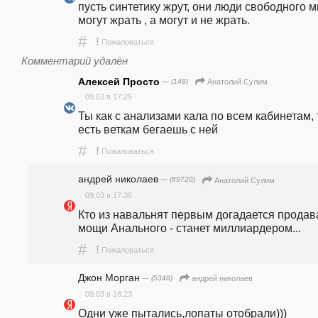
пусть синтетику жрут, они люди свободного ми
могут жрать , а могут и не жрать. 
#
!
Пожаловаться
Комментарий удалён
Алексей Просто
— (148)
Анатолий Сулим
09.03 в 17:25
Ты как с анализами кала по всем кабинетам, т
есть веткам бегаешь с ней
#
!
Пожаловаться
андpeй николаев
— (69720)
Анатолий Сулим
09.03 в 17:36
Кто из навальнят первым догадается продава
мощи Анального - станет миллиардером...
#
!
Пожаловаться
Джон Морган
— (5348)
андpeй николаев
09.03 в 18:23
Одни уже пытались,лопаты отобрали)))