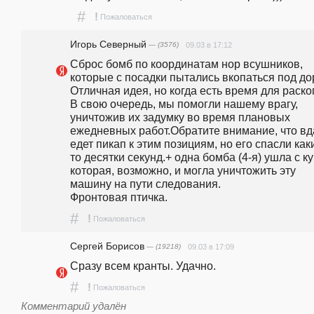
#
!
Пожаловаться
Игорь Северный
— (3576)
09.03 в 17:12
Сброс бомб по координатам нор всушников, 
которые с посадки пытались вкопаться под дор
Отличная идея, но когда есть время для раскоп
В свою очередь, мы помогли нашему врагу, 
уничтожив их задумку во время плановых 
ежедневных работ.Обратите внимание, что вд
едет пикап к этим позициям, но его спасли как
то десятки секунд.+ одна бомба (4-я) ушла с кур
которая, возможно, и могла уничтожить эту 
машину на пути следования.                                                                                                                                    
Фронтовая птичка. 
#
!
Пожаловаться
Сергей Борисов
— (19218)
09.03 в 17:09
Сразу всем кранты. Удачно.
#
!
Пожаловаться
Комментарий удалён