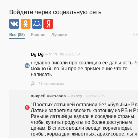
Войдите через социальную сеть
Все
(88)
Ранние
Лучшие
Dg Dg
— (-577)
09.03 в 17:54
недавно писали про коалицию ее дальность 70
можно было бы про ее применение что то 
написать
#
!
Пожаловаться
андpeй николаев
— (69720)
09.03 в 17:35
"Простых латышей оставили без «бульбы».Вла
Латвии запретили ввозить картошку из РБ и РФ
Раньше латвийцы ездили в соседние страны, 
чтобы купить продукты по более доступным 
ценам. В список вошли овощи, корнеплоды, 
грибы, корма для животных, арахисовое, льнян