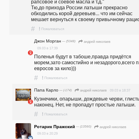
рапсовое и соевое масла и т.д."                                                                                                                                
Тю,до прихода России латыши прекрасно 
обходились корой деревьев... что им сейчас 
мешает вернуться к своему привычному рацион
#
!
Пожаловаться
Джон Морган
— (5348)
андpeй николаев
09.03 в 17:39
Поленья будут в табоше,правда придётся 
морем,зато самостийно и незадорого,всего п
евросов за кило)))
#
!
Пожаловаться
Папа Карло
— (-174)
09.03 в 18:37
андpeй николаев
Кузнечики, опарыши, дождевые черви, глисты
наконец. Нет, не пропадут простые латыши.
#
!
Пожаловаться
Ротарик Пражский
— (13560)
андpeй николаев
09.03 в 20:29