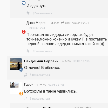
И сдохнуть
#
!
Пожаловаться
Джон Морган
— (5348)
user_deleted432571
09.03 в 17:24
Прочитал не лидер,а ливер,так будет 
точнее,можно конечно и букву П в поставить 
первой в слове лидер,но смысл такой же)))
#
!
Пожаловаться
Саид-Эмин Беррани
— (13290)
09.03 в 17:05
Отлично! В яблочко.
#
!
Пожаловаться
Гарри
— (53847)
09.03 в 17:03
Вот,хохлы в танке удивились...
#
!
Пожаловаться