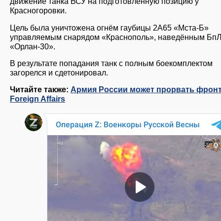
движение танка ВСУ на подготовленную позицию у
Красногоровки.
Цель была уничтожена огнём гаубицы 2А65 «Мста-Б»
управляемым снарядом «Краснополь», наведённым Бп
«Орлан-30».
В результате попадания танк с полным боекомплектом
загорелся и сдетонировал.
Читайте также:
Армия России может прорвать фрон
Foreign Affairs