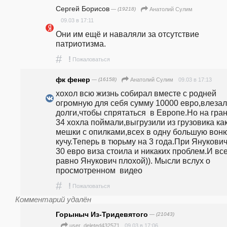
Сергей Борисов
— (19218)
Анатолий Сулим
09.03 в 17:11
Они им ещё и наваляли за отсутствие 
патриотизма.
#
!
Пожаловаться
фк фенер
— (16158)
09.03 в 17:13
Анатолий Сулим
хохол всю жизнь собирал вместе с родней 
огромную для себя сумму 10000 евро,влезал 
долги,чтобы спрятаться  в Европе.Но на гран
34 хохла поймали,выгрузили из грузовика как
мешки с опилками,всех в одну большую воню
кучу.Теперь в тюрьму на 3 года.При Януковиче
30 евро виза стоила и никаких проблем.И все
равно Янукович плохой)). Мысли вслух о 
просмотренном  видео 
#
!
Пожаловаться
Комментарий удалён
Горыныч Из-Тридевятого
— (21043)
09.03 в 17:06
user_deleted432571