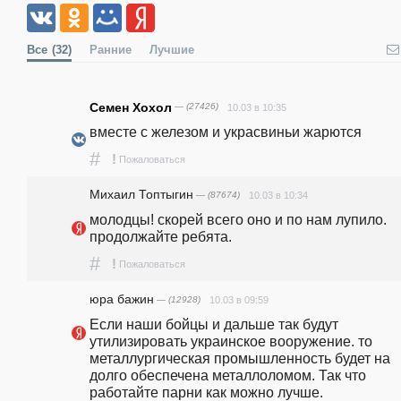
Все
(32)
Ранние
Лучшие
Семен Хохол
— (27426)
10.03 в 10:35
вместе с железом и украсвиньи жарются
#
!
Пожаловаться
Михаил Топтыгин
— (87674)
10.03 в 10:34
молодцы! скорей всего оно и по нам лупило. 
продолжайте ребята.
#
!
Пожаловаться
юра бажин
— (12928)
10.03 в 09:59
Если наши бойцы и дальше так будут 
утилизировать украинское вооружение. то 
металлургическая промышленность будет на 
долго обеспечена металлоломом. Так что 
работайте парни как можно лучше.