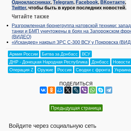
Одноклассниках
,
Telegram
,
Facebook
,
ВКонтакте
,
Twitter
, чтобы быть в курсе последних новостей.
Читайте также
Разгромленная бронегруппа натовской техники: запа
танки и БМП уничтожены в боях на Запорожском фро
(ВИДЕО)
«Искандер» накрыл ЗРС С-300 ВСУ у Покровска (ВИ
Армия России
Битва за Донбасс
ВСУ
ДНР - Донецкая Народная Республика
Донбасс
Новости
Операция Z
Оружие
Россия
Сводки с фронта
Украина
ПОДЕЛИТЬСЯ
Предыдущая страница
Войдите через социальную сеть