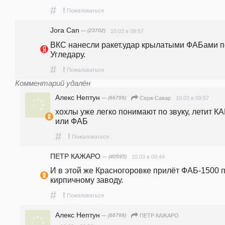
#
!
Пожаловаться
Jora Can
— (23702)
10.03 в 09:57
ВКС нанесли ракет.удар крылатыми ФАБами по
Угледару.
#
!
Пожаловаться
Комментарий удалён
Алекс Нептун
— (66799)
10.03 в 09:57
Серж Савар
хохлы уже легко понимают по звуку, летит КА
или ФАБ
#
!
Пожаловаться
ПЕТР КАЖАРО
— (40595)
10.03 в 09:44
И в этой же Красногоровке прилёт ФАБ-1500 п
кирпичному заводу.
#
!
Пожаловаться
Алекс Нептун
— (66799)
ПЕТР КАЖАРО