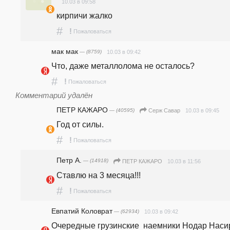
10.03 в 09:58
кирпичи жалко
#
!
Пожаловаться
мак мак
— (8759)
10.03 в 09:42
Что, даже металлолома не осталось? 
#
!
Пожаловаться
Комментарий удалён
ПЕТР КАЖАРО
— (40595)
10.03 в 09:45
Серж Савар
Год от силы.
#
!
Пожаловаться
Петр А.
— (14918)
10.03 в 11:56
ПЕТР КАЖАРО
Ставлю на 3 месяца!!!
#
!
Пожаловаться
Евпатий Коловрат
— (62934)
10.03 в 09:42
Очередные грузинские  наемники Нодар Насир