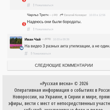
#
!
Пожаловаться
Чарльз Третч
— (-30)
10.03 в 12:56
Евпатий Коловрат
Надеюсь они были бородаты.
#
!
Пожаловаться
Иван Чай
— (976)
10.03 в 09:39
На видео 3 разных акта утилизации, а не один
#
!
Пожаловаться
СЛЕДУЮЩИЕ КОММЕНТАРИИ
«Русская весна» © 2026
Оперативная информация о событиях в Росси
Новороссии, на Украине, в Сирии и мире, пря
эфиры, вести с мест от непосредственных участ
событий, эксклюзивные фото и видео.