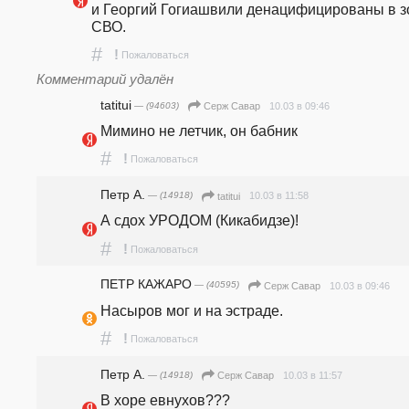
и Георгий Гогиашвили денацифицированы в зо
СВО. 
#
!
Пожаловаться
Комментарий удалён
tatitui
— (94603)
10.03 в 09:46
Серж Савар
Мимино не летчик, он бабник
#
!
Пожаловаться
Петр А.
— (14918)
10.03 в 11:58
tatitui
А сдох УРОДОМ (Кикабидзе)!
#
!
Пожаловаться
ПЕТР КАЖАРО
— (40595)
10.03 в 09:46
Серж Савар
Насыров мог и на эстраде.
#
!
Пожаловаться
Петр А.
— (14918)
10.03 в 11:57
Серж Савар
В хоре евнухов???