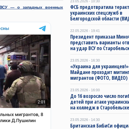
23.05.2026 - 10:30
ФСБ предотвратила терак
 ВСУ — о западных военных
украинских спецслужб в
Белгородской области (ВИ
22.05.2026 - 19:41
Президент приказал Мин
представить варианты от
на удар ВСУ по Старобельс
23.05.2026 - 16:30
«Украина для украинцев!»
Майдане проходит митинг
мигрантов (ФОТО, ВИДЕО)
23.05.2026 - 16:00
До 16 возросло число пог
детей при атаке украинск
на колледж в Старобельск
23.05.2026 - 14:30
Британская БиБиСи офици