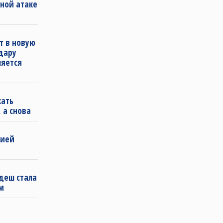
ной атаке
т в новую
удару
ляется
кать
 а снова
бией
деш стала
м