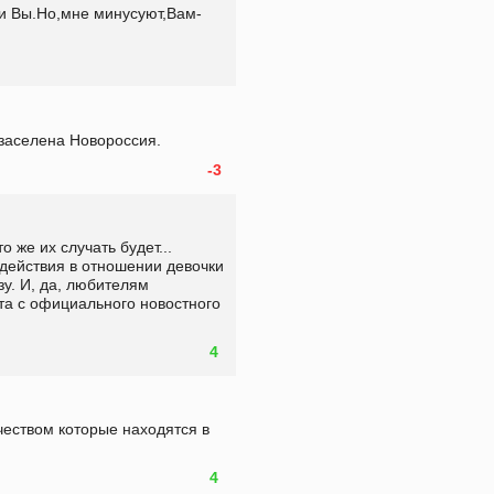
и Вы.Но,мне минусуют,Вам-
 заселена Новороссия.
-3
 же их случать будет... 
 действия в отношении девочки 
зу. И, да, любителям 
та с официального новостного 
4
еством которые находятся в 
4