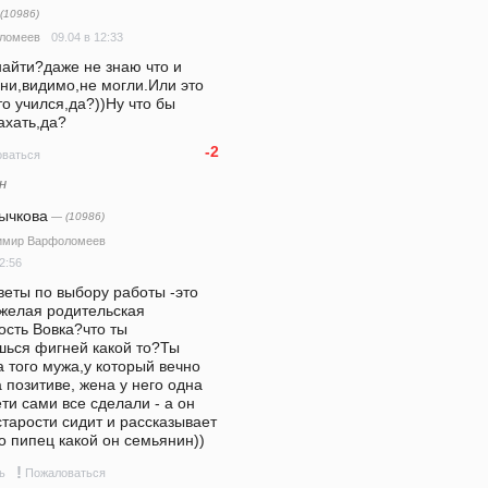
(10986)
09.04 в 12:33
ломеев
айти?даже не знаю что и 
они,видимо,не могли.Или это 
то учился,да?))Ну что бы 
ахать,да?
-2
ваться
н
ычкова
— (10986)
имир Варфоломеев
2:56
веты по выбору работы -это 
желая родительская 
сть Вовка?что ты 
шься фигней какой то?Ты 
 того мужа,у который вечно 
 позитиве, жена у него одна 
ети сами все сделали - а он 
старости сидит и рассказывает 
о пипец какой он семьянин))
!
ь
Пожаловаться