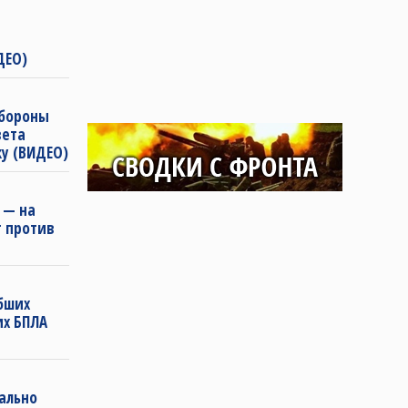
т
ДЕО)
обороны
вета
ку (ВИДЕО)
 — на
 против
ибших
их БПЛА
е
ально