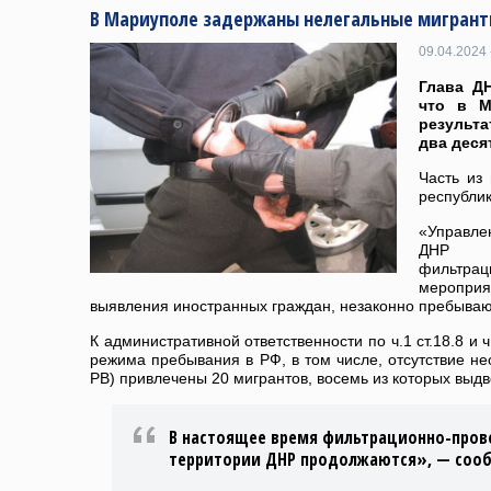
В Мариуполе задержаны нелегальные мигрант
09.04.2024 
Глава Д
что в М
результ
два деся
Часть из
республик
«Управле
ДНР и
фильтрац
меропри
выявления иностранных граждан, незаконно пребыва
К административной ответственности по ч.1 ст.18.8 и 
режима пребывания в РФ, в том числе, отсутствие н
РВ) привлечены 20 мигрантов, восемь из которых выд
В настоящее время фильтрационно-пров
территории ДНР продолжаются», — соо