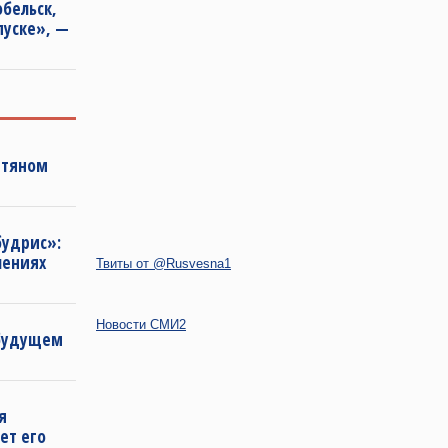
бельск,
пуске», —
фтяном
будрис»:
лениях
Твиты от @Rusvesna1
Новости СМИ2
 будущем
я
ет его