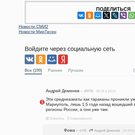
ПОДЕЛИТЬСЯ
Новости СМИ2
Новости МирТесен
Войдите через социальную сеть
Все
(199)
Ранние
Лучшие
Андрей Деменев
— (3379)
09.04 в 19:01
Эти среднеазиаты как тараканы проникли уже
Мариуполь, лишь 1,5 года назад вошедший в
регионы России, а они уже там.
#
!
Ответить
Пожаловаться
Фома
— (-23)
10.04 в
Андрей Деменев