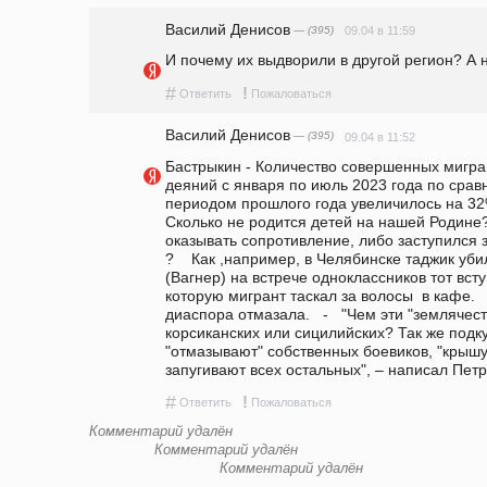
Василий Денисов
— (395)
09.04 в 11:59
И почему их выдворили в другой регион? А н
#
!
Ответить
Пожаловаться
Василий Денисов
— (395)
09.04 в 11:52
Бастрыкин - Количество совершенных мигран
деяний с января по июль 2023 года по срав
периодом прошлого года увеличилось на 32%,
Сколько не родится детей на нашей Родине? И
оказывать сопротивление, либо заступился за
?    Как ,например, в Челябинске таджик уб
(Вагнер) на встрече одноклассников тот всту
которую мигрант таскал за волосы  в кафе.   
диаспора отмазала.   -   "Чем эти "землячест
корсиканских или сицилийских? Так же подку
"отмазывают" собственных боевиков, "крышу
запугивают всех остальных", – написал Петр
#
!
Ответить
Пожаловаться
Комментарий удалён
Комментарий удалён
Комментарий удалён