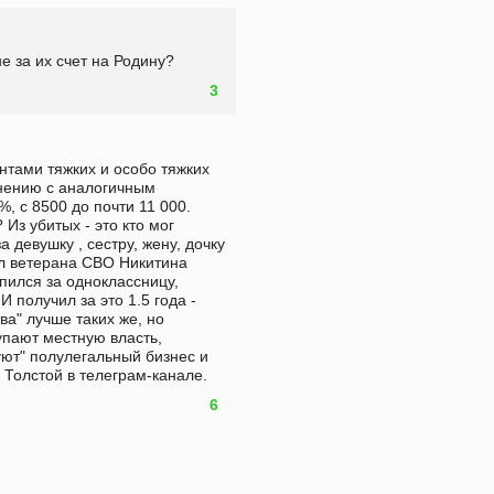
е за их счет на Родину?
3
тами тяжких и особо тяжких 
нению с аналогичным 
 с 8500 до почти 11 000.  
з убитых - это кто мог 
 девушку , сестру, жену, дочку 
ил ветерана СВО Никитина 
пился за одноклассницу, 
И получил за это 1.5 года - 
ва" лучше таких же, но 
пают местную власть, 
ют" полулегальный бизнес и 
 Толстой в телеграм-канале. 
6