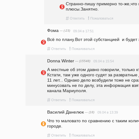
Cтранно-пишу примерно то-же,что 
плюсы.Занятно.
#
!
Ответить
Пожаловаться
Фома
— (-23)
09.04 в 17:51
Всё по плану.Вот этой субстанцией  и будет
#
!
Ответить
Пожаловаться
Donna Winter
— (15548)
09.04 в 15:54
А местные об этом давно говорили, только кто
Кстати, там уже одного судят за развратные
11 лет... Однако дело возбудили тоже не сра
минусовать не по делу, эта информация взя
канала Мариуполя.
#
!
Ответить
Пожаловаться
Василий Данелюк
— (18)
09.04 в 13:39
Что то маловато по сравнению с таким колич
городе.
#
!
Ответить
Пожаловаться