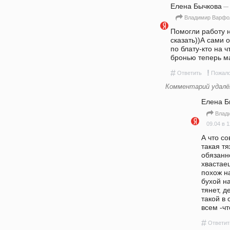
Елена Бычкова
— 
Владимир Варфо
Помогли работу н
сказать))А сами 
по блату-кто на ч
бронью теперь м
#
!
Ответить
Пожало
Комментарий удалё
Елена Б
Влад
09.04 в 1
А что со
такая тя
обязанно
хвастае
похож на
бухой на
тянет, д
такой в 
всем -чт
#
Ответит