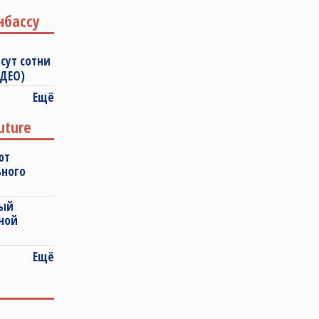
нбассу
сут сотни
ИДЕО)
Ещё
uture
ют
ьного
ный
ной
Ещё