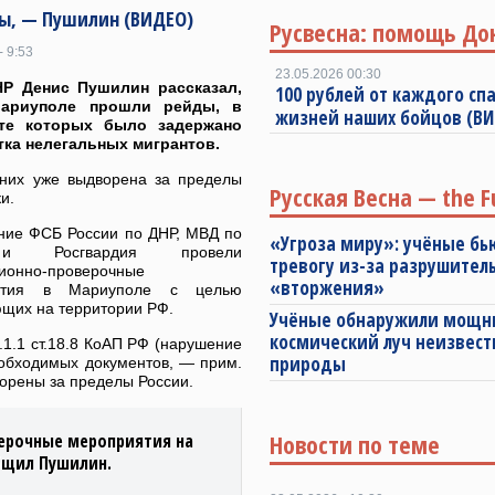
ы, — Пушилин (ВИДЕО)
Русвесна: помощь До
- 9:53
23.05.2026 00:30
НР Денис Пушилин рассказал,
100 рублей от каждого спа
ариуполе прошли рейды, в
жизней наших бойцов (В
ате которых было задержано
тка нелегальных мигрантов.
 них уже выдворена за пределы
Русская Весна — the F
и.
ние ФСБ России по ДНР, МВД по
«Угроза миру»: учёные бь
 Росгвардия провели
тревогу из-за разрушител
ионно-проверочные
«вторжения»
ятия в Мариуполе с целью
ющих на территории РФ.
Учёные обнаружили мощ
космический луч неизвест
ч.1.1 ст.18.8 КоАП РФ (нарушение
природы
еобходимых документов, — прим.
ворены за пределы России.
Новости по теме
ерочные мероприятия на
бщил Пушилин.