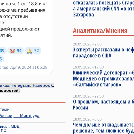
отказалась посещать Старо
а американский CNN «в от
Захарова
Аналитика/Мнения
20.05.2026 - 2:00
Эксперты рассказали о не
парадоксе в США
19.05.2026 - 17:00
Клинический дегенерат «
Медведев о громких заяв
«балтийских тигров»
иках
,
Telegram
,
Facebook
,
новостей.
18.05.2026 - 22:53
О прошлом, настоящем и
России
нтами
России, — Минтруда
18.05.2026 - 8:00
Чем дольше откладываетс
инал
МВД
решение, тем сложнее буд
 РФ