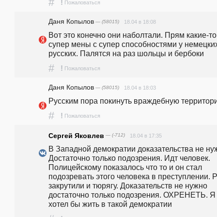
#
!
Пожаловаться
Даня Копылов
— (58015)
18.04 в 18:08
Вот это конечно они наболтали. Прям какие-то 
супер мены с супер способностями у немецких
русских. Палятся на раз шольцы и бербоки
#
!
Пожаловаться
Даня Копылов
— (58015)
18.04 в 18:03
Русским пора покинуть враждебную территори
#
!
Пожаловаться
Сергей Яковлев
— (-712)
18.04 в 17:35
В Западной демократии доказательства не нуж
Достаточно только подозрения. Идт человек. 
Полицейскому показалось что то и он стал 
подозревать этого человека в преступлении. Р
закрутили и тюрягу. Доказательств не нужно 
достаточно только подозрения. ОХРЕНЕТЬ. Я 
хотел бы жить в такой демократии