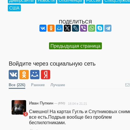
Диверсанты
Новости
Ополченцы
Россия
Спецслужб
США
ПОДЕЛИТЬСЯ
Предыдущая страница
Войдите через социальную сеть
Все
(226)
Ранние
Лучшие
Иван Пупкин
— (650)
18.04 в 21:21
Смешно! На картах Гугль и Спутниковых снимк
все есть.Подрыв вообще без проблем 
беспилотниками.