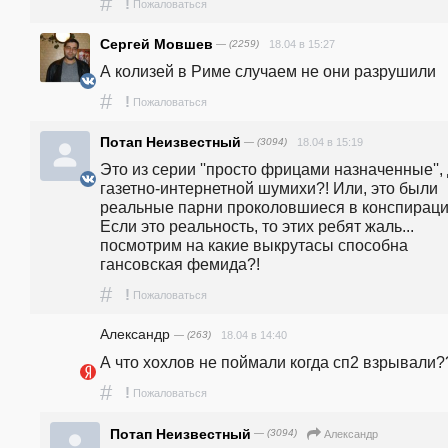
#
!
Пожаловаться
Сергей Мовшев
— (2259)
18.04 в 15:27
А колизей в Риме случаем не они разрушили 
#
!
Пожаловаться
Потап Неизвестный
— (3094)
18.04 в 15:19
Это из серии ''просто фрицами назначенные'', 
газетно-интернетной шумихи?! Или, это были 
реальные парни проколовшиеся в конспирации
Если это реальность, то этих ребят жаль... 
посмотрим на какие выкрутасы способна 
гансовская фемида?! 
#
!
Пожаловаться
Александр
— (263)
18.04 в 14:40
А что хохлов не поймали когда сп2 взрывали?
#
!
Пожаловаться
Потап Неизвестный
— (3094)
Александр