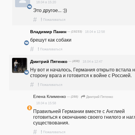
18.04 в 15:20
Это другое... :))
#
!
Пожаловаться
Владимир Панин
— (19233)
18.04 в 12:58
брешут как собаки
#
!
Пожаловаться
Дмитрий Пятенко
— (498)
18.04 в 12:47
Ну вот и началось, Германия открыто встала н
сторону врага и готовится к войне с Россией.
#
!
Пожаловаться
Елена Клименко
— (288)
Дмитрий Пятенко
18.04 в 15:58
Правильней Германии вместе с Англией 
готовиться к окончанию своего гнилого и нагл
существования.
#
!
Пожаловаться