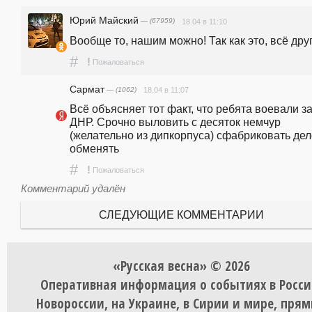
Юрий Майский
— (67959)
18.04 в 11:10
Вообще то, нашим можно! Так как это, всё дру
#
!
Пожаловаться
Cармат
— (1062)
18.04 в 11:07
Всё объясняет тот факт, что ребята воевали за
ДНР. Срочно выловить с десяток немчур 
(желательно из дипкорпуса) сфабриковать дело
обменять
#
!
Пожаловаться
Комментарий удалён
СЛЕДУЮЩИЕ КОММЕНТАРИИ
«Русская весна» © 2026
Оперативная информация о событиях в Росси
Новороссии, на Украине, в Сирии и мире, пря