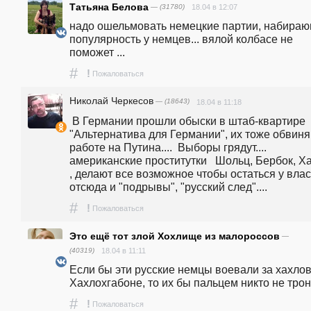
Татьяна Белова
— (31780)
18.04 в 12:07
надо ошельмовать немецкие партии, набираю
популярность у немцев... вялой колбасе не 
поможет ...
#
!
Пожаловаться
Николай Черкесов
— (18643)
18.04 в 11:18
 В Германии прошли обыски в штаб-квартире 
"Альтернатива для Германии", их тоже обвиняю
работе на Путина....  Выборы грядут....  
американские проститутки   Шольц, Бербок, Ха
, делают все возможное чтобы остаться у власти
отсюда и "подрывы", "русский след"....
#
!
Пожаловаться
Это ещё тот злой Хохлище из малороссов
—
(40319)
18.04 в 11:11
Если бы эти русские немцы воевали за хахлов
Хахлохгабоне, то их бы пальцем никто не трону
#
!
Пожаловаться