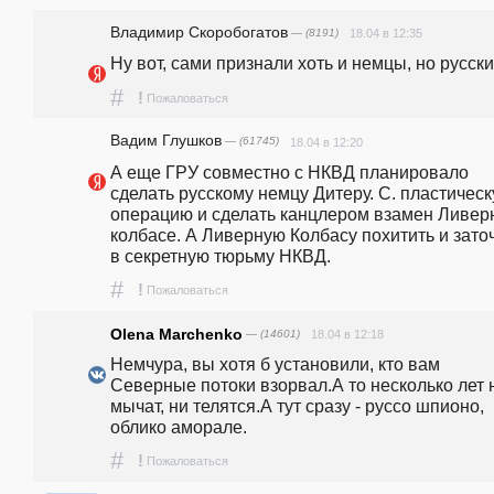
Владимир Скоробогатов
— (8191)
18.04 в 12:35
Ну вот, сами признали хоть и немцы, но русски
#
!
Пожаловаться
Вадим Глушков
— (61745)
18.04 в 12:20
А еще ГРУ совместно с НКВД планировало 
сделать русскому немцу Дитеру. С. пластическ
операцию и сделать канцлером взамен Ливерн
колбасе. А Ливерную Колбасу похитить и заточ
в секретную тюрьму НКВД.
#
!
Пожаловаться
Olena Marchenko
— (14601)
18.04 в 12:18
Немчура, вы хотя б установили, кто вам 
Северные потоки взорвал.А то несколько лет н
мычат, ни телятся.А тут сразу - руссо шпионо, 
облико аморале.
#
!
Пожаловаться