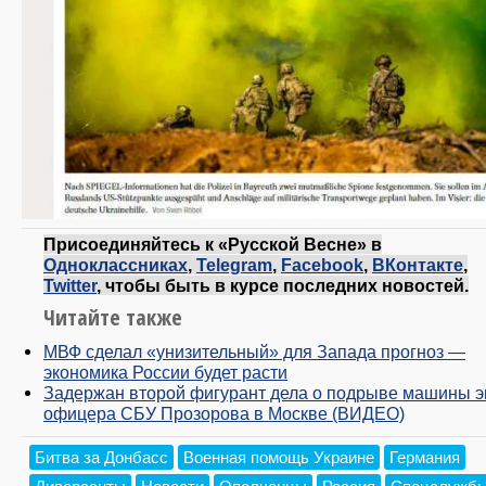
Присоединяйтесь к «Русской Весне» в
Одноклассниках
,
Telegram
,
Facebook
,
ВКонтакте
,
Twitter
, чтобы быть в курсе последних новостей.
Читайте также
МВФ сделал «унизительный» для Запада прогноз —
экономика России будет расти
Задержан второй фигурант дела о подрыве машины э
офицера СБУ Прозорова в Москве (ВИДЕО)
Битва за Донбасс
Военная помощь Украине
Германия