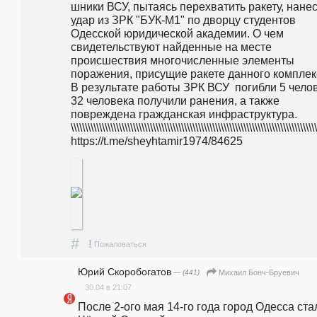
шники ВСУ, пытаясь перехватить ракету, нанес
удар из ЗРК "БУК-М1" по дворцу студентов 
Одесской юридической академии. О чем 
свидетельствуют найденные на месте 
происшествия многочисленные элементы 
поражения, присущие ракете данного комплекс
В результате работы ЗРК ВСУ  погибли 5 челове
32 человека получили ранения, а также 
повреждена гражданская инфраструктура. 
\\\\\\\\\\\\\\\\\\\\\\\\\\\\\\\\\\\\\\\\\\\\\\\\\\\\\\\\\\\\\\\\\\\\\\\\\\\\\\\\\\\\\\\\\
https://t.me/sheyhtamir1974/84625
#
!
Пожаловаться
Юрий Скоробогатов
— (441)
Михаил Бонч-Бруевич
30.04 в 21:07
После 2-ого мая 14-го года город Одесса стал