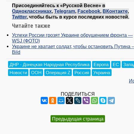
Присоединяйтесь к «Русской Весне» в
Одноклассниках
,
Telegram
,
Facebook
,
ВКонтакте
,
Twitter
, чтобы быть в курсе последних новостей.
Читайте также
Успехи России грозят Украине обрушением фронта —
WSJ (ФОТО)
Украине не хватает солдат, чтобы остановить Путина 
Bild
ДНР - Донецкая Народная Республика
Европа
ЕС
Запа
Новости
ООН
Операция Z
Россия
Украина
И
ПОДЕЛИТЬСЯ
Предыдущая страница