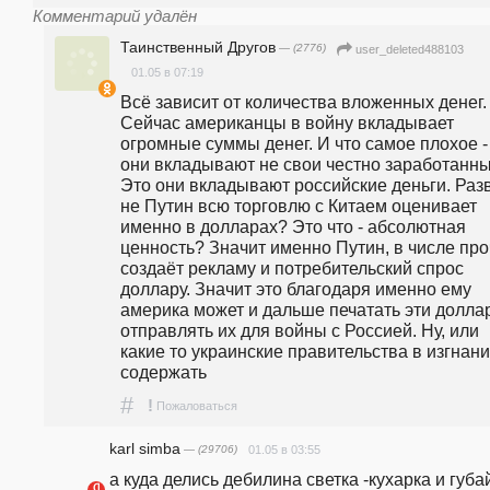
Комментарий удалён
Таинственный Другов
— (2776)
user_deleted488103
01.05 в 07:19
Всё зависит от количества вложенных денег. 
Сейчас американцы в войну вкладывает 
огромные суммы денег. И что самое плохое - 
они вкладывают не свои честно заработанные
Это они вкладывают российские деньги. Разв
не Путин всю торговлю с Китаем оценивает 
именно в долларах? Это что - абсолютная 
ценность? Значит именно Путин, в числе проч
создаёт рекламу и потребительский спрос 
доллару. Значит это благодаря именно ему 
америка может и дальше печатать эти доллар
отправлять их для войны с Россией. Ну, или 
какие то украинские правительства в изгнани
содержать
#
!
Пожаловаться
karl simba
— (29706)
01.05 в 03:55
а куда делись дебилина светка -кухарка и губ