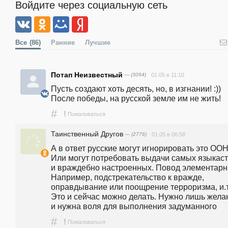
Войдите через социальную сеть
Все
(86)
Ранние
Лучшие
Потап Неизвестный
— (3094)
01.05 в 11:10
Пусть создают хоть десять, но, в изгнании! :)) 
После победы, на русской земле им не жить!
#
!
Пожаловаться
Таинственный Другов
— (2776)
01.05 в 06:58
А в ответ русские могут игнорировать это ООН.
Или могут потребовать выдачи самых языкаст
и враждебно настроенных. Повод элементарны
Например, подстрекательство к вражде, 
оправдывание или поощрение терроризма, и.т.д
Это и сейчас можно делать. Нужно лишь желан
и нужна воля для выполнения задуманного
#
!
Пожаловаться