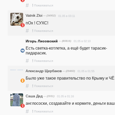
#
!
Пожаловаться
Vatnik Zloi
— (34902)
01.05 в 03:11
пОх ! СУХС!
#
!
Пожаловаться
Игорь Лисовский
— (80816)
01.05 в 02:10
Есть светка-котлетка, а ещё будет тарасик-
пидарасик.
#
!
Пожаловаться
Александр Щербаков
— (29460)
01.05 в 01:55
Было уже такое правительство по Крыму и ЧЁ
#
!
Пожаловаться
Саша Дед
— (2931)
01.05 в 01:16
англососки, создавайте и кормите, деньги ваши
#
!
Пожаловаться