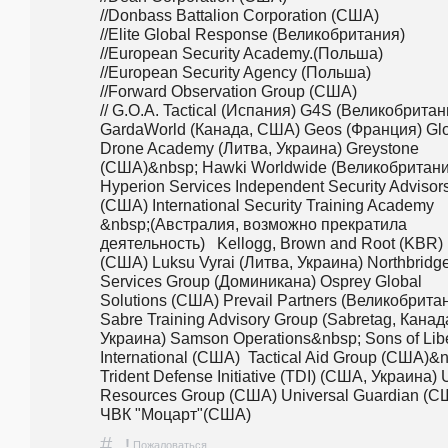
//Donbass Battalion Corporation (США)                                                               
//Elite Global Response (Великобритания)                                                         
//European Security Academy.(Польша)                                                              
//European Security Agency (Польша)                                                                 
//Forward Observation Group (США)                                                                    
// G.O.A. Tactical (Испания) G4S (Великобритани
GardaWorld (Канада, США) Geos (Франция) Glo
Drone Academy (Литва, Украина) Greystone 
(США)&nbsp; Hawki Worldwide (Великобритания
Hyperion Services Independent Security Advisors
(США) International Security Training Academy 
&nbsp;(Австралия, возможно прекратила 
деятельность)   Kellogg, Brown and Root (KBR) 
(США) Luksu Vyrai (Литва, Украина) Northbridge
Services Group (Доминикана) Osprey Global 
Solutions (США) Prevail Partners (Великобритан
Sabre Training Advisory Group (Sabretag, Канада
Украина) Samson Operations&nbsp; Sons of Libe
International (США)  Tactical Aid Group (США)&n
Trident Defense Initiative (TDI) (США, Украина) U
Resources Group (США) Universal Guardian (СШ
ЧВК "Моцарт"(США)
#
!
Пожаловаться