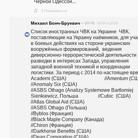
Чёрной Одессой...
#
!
Пожаловаться
Михаил Бонч-Бруевич
— (2172)
30.04 в 20:58
Список иностранных ЧВК на Украине  ЧВК, 
поставляющие на Украину наёмников, для учас
в боевых действиях на стороне украинских 
вооружённых формирований,  ведения 
диверсионно-террористической деятельности и
разведки в интересах Запада, управления 
западной военной техникой и координации 
логистики. За период с 2014 по настоящее врем
Academi (США)                               //Amentum (США)                                                                                        
//Anomaly Six (США)                                                                                            
//ASBS Othago (Analizy Systemowe Bartlomiej 
Sienkiewicz, Польша                //Cubic  (США)                                                                                                      
//Atlas Global Aid (США)                                                                                       
//ASBS Othago (Польша)                                                                                     
//Byblos (Франция)                                                                                               
//Black Maple Company (Канада)                                                                        
//Chiron (Франция)                                                                                               
//Darkhorse Benefits (США)                                                                                  
//Dean Corporation (США)                                                                                    