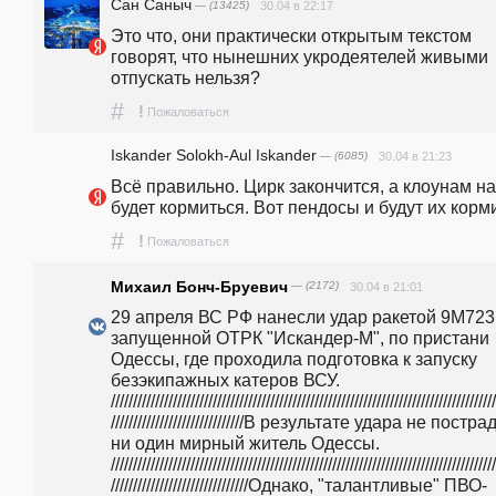
Сан Саныч
— (13425)
30.04 в 22:17
Это что, они практически открытым текстом 
говорят, что нынешних укродеятелей живыми 
отпускать нельзя? 
#
!
Пожаловаться
Iskander Solokh-Aul Iskander
— (6085)
30.04 в 21:23
Всё правильно. Цирк закончится, а клоунам на
будет кормиться. Вот пендосы и будут их корми
#
!
Пожаловаться
Михаил Бонч-Бруевич
— (2172)
30.04 в 21:01
29 апреля ВС РФ нанесли удар ракетой 9М723К
запущенной ОТРК "Искандер-М", по пристани 
Одессы, где проходила подготовка к запуску 
безэкипажных катеров ВСУ. 
///////////////////////////////////////////////////////////////////////////////////////
//////////////////////////////В результате удара не постра
ни один мирный житель Одессы. 
///////////////////////////////////////////////////////////////////////////////////////
///////////////////////////////Однако, "талантливые" ПВО-