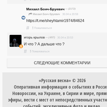
Михаил Бонч-Бруевич
— (2172)
30.04 в 20:59
Михаил Бонч-Бруевич
https://t.me/sheyhtamir1974/84624 
#
!
Пожаловаться
игорь крылов
— (-957)
30.04 в 20:53
И что ? А дальше что ?
#
!
Пожаловаться
СЛЕДУЮЩИЕ КОММЕНТАРИИ
«Русская весна» © 2026
Оперативная информация о событиях в Росси
Новороссии, на Украине, в Сирии и мире, пря
эфиры, вести с мест от непосредственных участ
событий, эксклюзивные фото и видео.