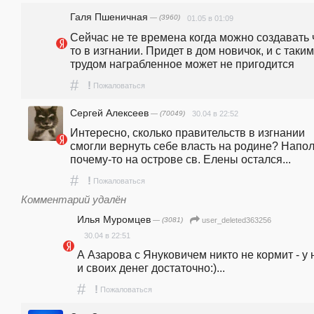
Галя Пшеничная
— (3960)
01.05 в 01:09
Сейчас не те времена когда можно создавать 
то в изгнании. Придет в дом новичок, и с таким 
трудом награбленное может не пригодится
#
!
Пожаловаться
Сергей Алексеев
— (70049)
30.04 в 22:52
Интересно, сколько правительств в изгнании 
смогли вернуть себе власть на родине? Напол
почему-то на острове св. Елены остался...
#
!
Пожаловаться
Комментарий удалён
Илья Муромцев
— (3081)
user_deleted363256
30.04 в 22:51
А Азарова с Януковичем никто не кормит - у н
и своих денег достаточно:)...
#
!
Пожаловаться