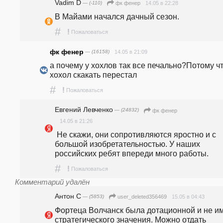
Vadim D
— (-110)
14.05 в 22:28
фк фенер
В Майами начался дачный сезон.
#
!
Пожаловаться
фк фенер
— (16158)
14.05 в 21:09
а почему у хохлов так все печально?Потому чт
хохол скакать перестал
#
!
Пожаловаться
Евгений Левченко
— (24832)
фк фенер
14.05 в 21:26
 Не скажи, они сопротивляются яростно и с 
большой изобретательностью. У наших 
российских ребят впереди много работы. 
#
!
Пожаловаться
Комментарий удалён
Антон С
— (5853)
15.05 в 04:43
user_deleted356469
Фортеца Волчанск была дотационной и не им
стратегического значения. Можно отдать 