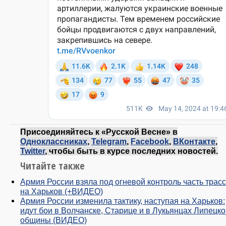
Присоединяйтесь к «Русской Весне» в
Одноклассниках
,
Telegram
,
Facebook
,
ВКонтакте
,
Twitter
, чтобы быть в курсе последних новостей.
Читайте также
Армия России взяла под огневой контроль часть трас
на Харьков (+ВИДЕО)
Армия России изменила тактику, наступая на Харьков:
идут бои в Волчанске, Старице и в Лукьянцах Липецко
общины (ВИДЕО)