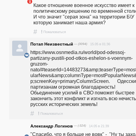
Какое отношение военное искусство имеет к 
политическому решению по временной столи
И что значит "серая зона" на территории Б\У 
которую занимает наша армия?
#
!
Пожаловаться
Потап Неизвестный
— (3094)
15.05 в 01:36
https://www.osnmedia.ru/world/pod-odessoj-
partizany-pustili-pod-otkos-eshelon-s-voennym-
gruzom-
nato/#teaserId=14483273&amp;teaserType=mos
ularNews&amp;columnType=mostPopularNews
p;screenKey=primaryColumnScreen.      Одесски
партизанам огромная благодарность! 
Обьединение усилий в СВО поможет быстрее 
закончить этот конфликт и изгнать всю нечисть 
русских исторических земель!
#
!
Пожаловаться
Александр Логинов
— (-324)
14.05 в 21:39
"Спасибо, что я больше не вовк" -  "Ну ты заход