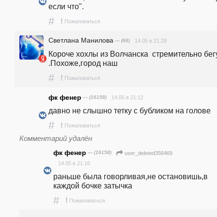
если что".
#
!
Пожаловаться
Светлана Манилова
— (66)
14.05 в 21:28
Короче хохлы из Волчанска  стремительно бегу
.Похоже,город наш 
#
!
Пожаловаться
фк фенер
— (16158)
14.05 в 21:12
давно не слышно тетку с бубликом на голове
#
!
Пожаловаться
Комментарий удалён
фк фенер
— (16158)
user_deleted356469
14.05 в 21:16
раньше была говорливая,не остановишь,в 
каждой бочке затычка
#
!
Пожаловаться