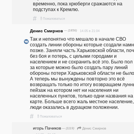
временно, пока хрюберги сражаются на 
подступах к Кремлю.
#
!
Пожаловаться
Денис Смирнов
— (1856)
14.05 в 21:04
Так и непонятно что мешало в начале СВО 
создать линии обороны которые создали намно
позже. Заняли часть Харьковской области, поч
без боя и потерь, с целыми городами и 
населением и не сохранить всё это. Было пол 
за которые можно было создать пару линий 
обороны потери Харьковской области не было 
А теперь мы вынуждены повторно это всё 
возвращать только по итогу возвращаем лунн
пейзаж на котором нет ни населения ни 
населенных пунктов, только одни названия на 
карте. Больше всего жаль местное население, 
люди оказались в дурацком положении. 
#
!
Пожаловаться
игорь Пачиков
— (1119)
Денис Смирнов