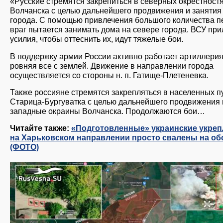
«Русские стремятся закрепиться в северных окрестност
Волчанска с целью дальнейшего продвижения и занятия
города. С помощью привлечения большого количества п
враг пытается занимать дома на севере города. ВСУ пр
усилия, чтобы оттеснить их, идут тяжелые бои.
В поддержку армии России активно работает артиллерия
ровняя все с землей. Движение в направлении города
осуществляется со стороны н. п. Гатище-Плетеневка.
Также россияне стремятся закрепляться в населенных п
Старица-Бургуватка с целью дальнейшего продвижения 
западные окраины Волчанска. Продолжаются бои…
Читайте также:
«Подготовленные» украинские укреп
на Харьковском направлении просто свалены на об
(ФОТО)