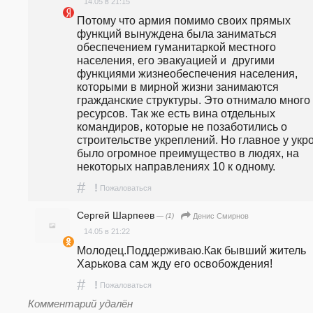
14.05 в 21:15
Потому что армия помимо своих прямых 
функций вынуждена была заниматься 
обеспечением гуманитаркой местного 
населения, его эвакуацией и  другими 
функциями жизнеобеспечения населения, 
которыми в мирной жизни занимаются 
гражданские структуры. Это отнимало много 
ресурсов. Так же есть вина отдельных 
командиров, которые не позаботились о 
строительстве укреплений. Но главное у укро
было огромное преимущество в людях, на 
некоторых направлениях 10 к одному. 
#
!
Пожаловаться
Сергей Шарпеев
— (1)
Денис Смирнов
14.05 в 21:22
Молодец.Поддерживаю.Как бывший житель 
Харькова сам жду его освобождения! 
#
!
Пожаловаться
Комментарий удалён