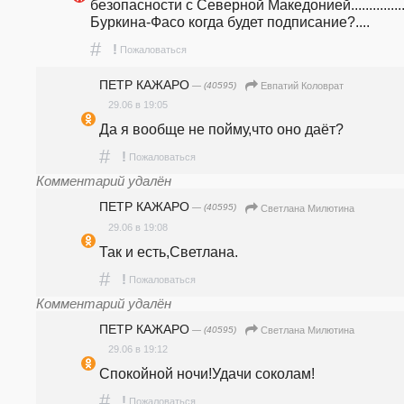
безопасности с Северной Македонией...............
Буркина-Фасо когда будет подписание?.... 
#
!
Пожаловаться
ПЕТР КАЖАРО
— (40595)
Евпатий Коловрат
29.06 в 19:05
Да я вообще не пойму,что оно даёт?
#
!
Пожаловаться
Комментарий удалён
ПЕТР КАЖАРО
— (40595)
Светлана Милютина
29.06 в 19:08
Так и есть,Светлана.
#
!
Пожаловаться
Комментарий удалён
ПЕТР КАЖАРО
— (40595)
Светлана Милютина
29.06 в 19:12
Спокойной ночи!Удачи соколам!
#
!
Пожаловаться