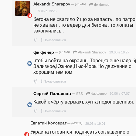
Alexandr Sharapov
— (46946)
фк фенер
29.06 в 19:25
бетона не хватило ? що за напасть . по патро
не хватает . то ведер для бетона . то лопаты 
закончились . 
#
!
Пожаловаться
фк фенер
— (16158)
29.06 в 19:27
Alexandr Sharapov
чтобы войти на окраины Торецка еще надо бр
Зализное,Южное,Нью-Йорк.Но движение с 
хорошим темпом
#
!
Пожаловаться
Сергей Пальянов
— (392)
30.06 в 07:07
фк фенер
Какой к чёрту вермахт, хунта недоношенная.
#
!
Пожаловаться
Евпатий Коловрат
— (62934)
29.06 в 19:01
Украина готовится подписать соглашение о 