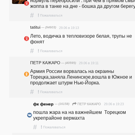
нормуль перебросили . при чем в прямом смыс
жоппа в танке на дне - бошка да другом берегу
#
!
Пожаловаться
tatitui
— (94603)
29.06 в 19:13
Лето, водичка в тепловизоре белая, трупы не 
фонят
#
!
Пожаловаться
ПЕТР КАЖАРО
— (40595)
29.06 в 19:11
Армия России ворвалась на окраины 
Торецка,заняла Ленинское,вошла в Южное и 
продолжает штурм Нью-Йорка.
#
!
Пожаловаться
фк фенер
— (16158)
29.06 в 19:23
ПЕТР КАЖАРО
пошла жара на на важнейшем  Торецком 
укрепрайоне вермахта
#
!
Пожаловаться