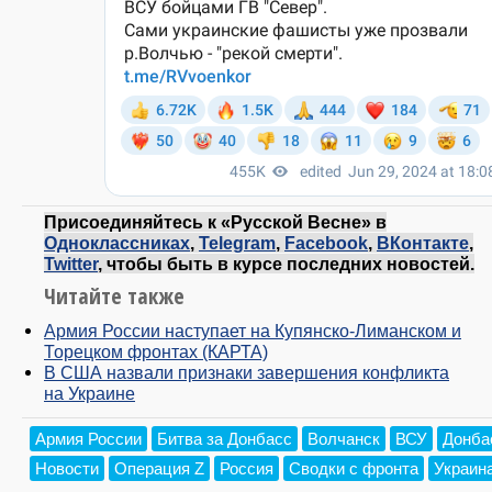
Присоединяйтесь к «Русской Весне» в
Одноклассниках
,
Telegram
,
Facebook
,
ВКонтакте
,
Twitter
, чтобы быть в курсе последних новостей.
Читайте также
Армия России наступает на Купянско-Лиманском и
Торецком фронтах (КАРТА)
В США назвали признаки завершения конфликта
на Украине
Армия России
Битва за Донбасс
Волчанск
ВСУ
Донба
Новости
Операция Z
Россия
Сводки с фронта
Украин