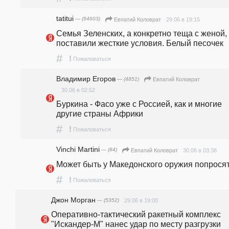
tatitui
— (94603)
29.06 в 19:15
Евпатий Коловрат
Семья Зеленских, а конкретно теща с женой, 
поставили жесткие условия. Белый песочек
#
!
Пожаловаться
Владимир Егоров
— (4851)
Евпатий Коловрат
30.06 в 02:52
Буркина - Фасо уже с Россией, как и многие 
другие страны Африки
#
!
Пожаловаться
Vinchi Martini
— (84)
30.06 в 03:38
Евпатий Коловрат
Может быть у Македонского оружия попрося
#
!
Пожаловаться
Джон Морган
— (5352)
29.06 в 19:00
Оперативно-тактический ракетный комплекс 
"Искандер-М" нанес удар по месту разгрузки 