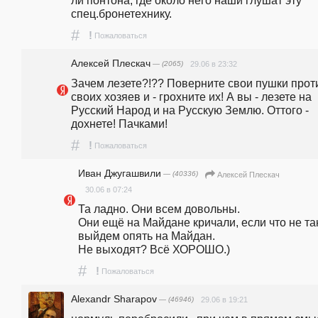
ли понтона, где около него наши глушат эту 
спец.бронетехнику. 
#
!
Пожаловаться
Алексей Плескач
— (2065)
29.06 в 23:32
Зачем лезете?!?? Поверните свои пушки проти
своих хозяев и - грохните их! А вы - лезете на 
Русский Народ и на Русскую Землю. Оттого - 
дохнете! Пачками!
#
!
Пожаловаться
Иван Джугашвили
— (40336)
Алексей Плескач
30.06 в 07:24
Та ладно. Они всем довольны.                                                                        
Они ещё на Майдане кричали, если что не так,
выйдем опять на Майдан.                                                                                                                                    
Не выходят? Всё ХОРОШО.)
#
!
Пожаловаться
Alexandr Sharapov
— (46946)
29.06 в 19:21