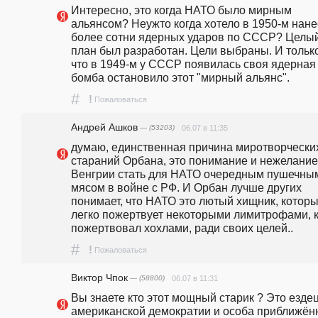
Интересно, это когда НАТО было мирным 
альянсом? Неужто когда хотело в 1950-м нанес
более сотни ядерных ударов по СССР? Целый
план был разработан. Цели выбраны. И только 
что в 1949-м у СССР появилась своя ядерная 
бомба остановило этот "мирный альянс".
#
!
Пожаловаться
Андрей Ашков
— (53203)
06.07 в 11:35
думаю, единственная причина миротворческих
стараний Орбана, это понимание и нежелание 
Венгрии стать для НАТО очередным пушечным
мясом в войне с РФ. И Орбан лучше других 
понимает, что НАТО это лютый хищник, которы
легко пожертвует некоторыми лимитрофами, к
пожертвовал хохлами, ради своих целей..
#
!
Пожаловаться
Виктор Чпок
— (58800)
06.07 в 11:31
Вы знаете кто этот мощный старик ? Это ездец
американской демократии и особа приближённ