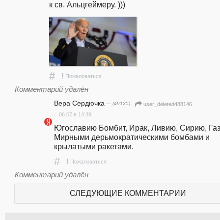
к св. Альцгеймеру. )))
#
!
Пожаловаться
Комментарий удалён
Вера Сердючка
— (49125)
user_deleted488146
06.07 в 14:39
Югославию Бомбит, Ирак, Ливию, Сирию, Газу
Мирными дерьмократическими бомбами и 
крылатыми ракетами.
#
!
Пожаловаться
Комментарий удалён
СЛЕДУЮЩИЕ КОММЕНТАРИИ