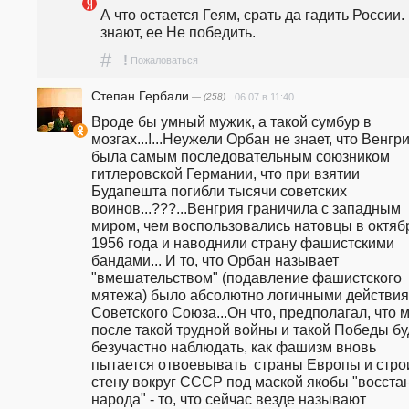
А что остается Геям, срать да гадить России. 
знают, ее Не победить.
#
!
Пожаловаться
Степан Гербали
— (258)
06.07 в 11:40
Вроде бы умный мужик, а такой сумбур в 
мозгах...!...Неужели Орбан не знает, что Венгри
была самым последовательным союзником 
гитлеровской Германии, что при взятии 
Будапешта погибли тысячи советских 
воинов...???...Венгрия граничила с западным 
миром, чем воспользовались натовцы в октябр
1956 года и наводнили страну фашистскими 
бандами... И то, что Орбан называет 
"вмешательством" (подавление фашистского 
мятежа) было абсолютно логичными действия
Советского Союза...Он что, предполагал, что мы
после такой трудной войны и такой Победы бу
безучастно наблюдать, как фашизм вновь 
пытается отвоевывать  страны Европы и строи
стену вокруг СССР под маской якобы "восстан
народа" - то, что сейчас везде называют 