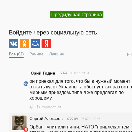
Предыдущая страница
Войдите через социальную сеть
Все
(62)
Ранние
Лучшие
Юрий Годин
— (281)
06.07 в 23:31
он приехал для того, что бы в нужный момент 
отжать кусок Украины. а обоснует как раз вот э
мирным приездом. типа я же предлагал по 
хорошему
#
!
Пожаловаться
Сергей Алексеев
— (70049)
06.07 в 17:46
Орбан тупит или пи-пи. НАТО "привлекал тем, ч