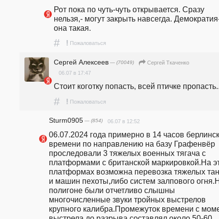
Рот пока по чуть-чуть открывается. Сразу 
нельзя,- могут закрыть навсегда. Демократия-
она такая.
#
!
Пожаловаться
Сергей Алексеев
— (70049)
Сергей Ткаченко
06.07 в 17:47
Стоит коготку попасть, всей птичке пропасть..
#
!
Пожаловаться
Sturm0905
— (854)
06.07 в 12:52
06.07.2024 года примерно в 14 часов берлинск
времени по направлению на базу Графенвёр 
проследовали 3 тяжелых военных тягача с 
платформами с британской маркировкой.На эт
платформах возможна перевозка тяжелых тан
и машин пехоты,либо систем залпового огня.Н
полигоне были отчетливо слышны 
многочисленные звуки тройных выстрелов 
крупного калибра.Промежуток времени с моме
выстрела до разрыва составлял около 50-60 