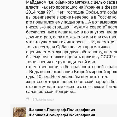
Майданом, т.е. обычного мятежа с целью захва
власти, как это произошло на Украине в февра
2014 года ???...Нет , господин Орбан, эти собы
вы оцениваете в корне неверно, а в России ко
кто попытался ему подыграть ...А вот америка
нисколько не страдают "муками  совести" посл
бесчисленных вмешательств во внутренние де
других стран, если им кажется или они считают,
что это ущемляет их интересы...!!!И, несмотря 
то, что сегодня Орбан весьма прагматично 
оценивает международную обстановку, не меш
бы ему точно также оценить политику СССР с 
точки зрения ее руководителей и их 
ответственности за безопасность своей страны
...Ведь после окончания Второй мировой прош
едва 10 лет...Не мешало бы помнить о тех 
жертвах, которые понес советский народ в бор
с фашизмом, в том числе и с союзником  Гитлер
салашистской Венгрией...
#
!
Пожаловаться
Шариков-Полиграф-Полиграфович
Шариков-Полиграф-Полиграфович