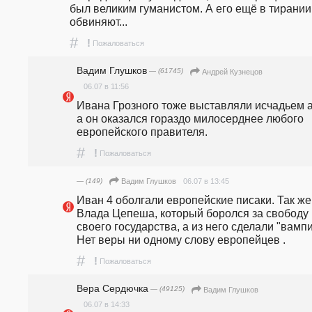
был великим гуманистом. А его ещё в тирании 
обвиняют...
#
!
Пожаловаться
Вадим Глушков
— (61745)
Андрей Кузнецов
06.07 в 11:56
Ивана Грозного тоже выставляли исчадьем ад
а он оказался гораздо милосерднее любого 
европейского правителя.
#
!
Пожаловаться
— (149)
06.07 в 13:45
Вадим Глушков
Иван 4 оболгали европейские писаки. Так же 
Влада Цепеша, который боролся за свободу 
своего государства, а из него сделали "вампир
Нет веры ни одному слову европейцев . 
#
!
Пожаловаться
Вера Сердючка
— (49125)
Вадим Глушков
06.07 в 14:33