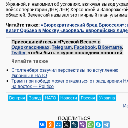
Украиной, и напомнил об условиях, включая вывод укра
войск с территории ДНР, ЛНР, Херсонской и Запорожско
областей. Зеленский называл этот мирный план ультима
Читайте также:
«Бюрократический бред Брюсселя»: 
визит Орбана в Москву «взорвал» европейских лид
Присоединяйтесь к «Русской Весне» в
Одноклассниках
,
Telegram
,
Facebook
,
ВКонтакте
,
Twitter
, чтобы быть в курсе последних новостей.
Читайте также
Столтенберг озвучил перспективы по вступлению
Украины в НАТО
Трамп при победе может отказаться от расширения 
на восток — Politico
Венгрия
Запад
НАТО
Новости
Россия
Украина
И
ПОДЕЛИТЬСЯ