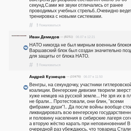
секунд.Сами же звуки отличались от ранее 
проводимых учебных стрельб..Очевидно ведет
тренировка с новыми системами.
#
!
Пожаловаться
Иван Демидов
— (8251)
06.07 в 12:21
НАТО никогда не был мирным военным блоком
Варшавский блок был создан значительно позд
для защиты от блока НАТО. 
#
!
Пожаловаться
Андрей Кузнецов
— (10476)
06.07 в 11:50
Венгры, на секундочку, участники гитлеровской
коалиции. Венгерские дивизии творили зверст
хуже немцев на русской земле... Не зря их в пл
не брали... Протестовали, они блин, "всеми 
фибрами души"!.. Да после войны вообще стои
ликвидировать всю венгерскую государственно
и половину населения в сибирские лагеря согн
а вторую жёстко карать при неповиновении! В 
очередной раз убеждаюсь, что товарищ Сталин