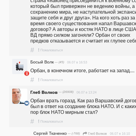
страна «наконец присоединится к военному со
который был привержен не ведению войны, а 
сохранению мира, не наступательной экспансии
защите себя и друг друга». На кого хоть раз за 
время своего существования напал Варшавск
договор? А авторы и костяк НАТО в лице США
ВД прямо силком загоняли? Орбан от своих 
предков отказывается и считает их глупее себя
#
!
Пожаловаться
Босый Волк
— (45)
06.07 в 16:53
Орбан, в конечном итоге, работает на запад....
#
!
Пожаловаться
Глеб Волков
— (26908)
06.07 в 13:24
Орбан врать горазд. Как раз Варшавский догов
был в ответ на создание блока НАТО. И с каких
пор блок НАТО мирным стал?
#
!
Пожаловаться
Сергей Ткаченко
— (-768)
06.07 в 16:10
Глеб Волков