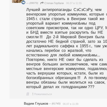
— (39073)
06.07 в 11:55
Степан Гербали
Лучшей  антипропаганды  СэСэСэРу,  чем  
венгерские  упоротые  коммуняки,  которые  с 
1945 г.  стали  строить  в  Венгрии  такой  же  
упоротый  вариант  коммунизЬмы  под  
советским  присмотром,  так  ни  одно  ЦРУ,  М
и  БНД  вместе  взятые  раскрутить  бы  НЕ  
смогли !!!    До  2-й  Мировой  Венгрия  была  
достаточно  НЕ  бедной  страной,  зато  за  10 
лет  радикального  саффка  к  1955 г.,  там  уже
начались  перебои  со  жратвой,  что  
естественно  для  любой  коммунизЬмы...    
Повторяю,  никто  НЕ  смог  бы  сделать  из  
венгров  больших  антисоветчиков,  чем  сами 
местные  венгерские  коммуняки,  подавляющ
часть  верхушки  которых,  кстати,  были  из  
богоизбранных  обрезанцев !!!    А  по-твоему, 
венгры  обязаны  были  молиться  на  савок,  
который  делал  их  голодранцами ???
#
!
Пожаловаться
Вадим Глушков
— (61745)
06.07 в 11:39