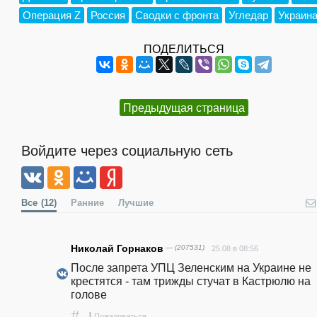
Операция Z
Россия
Сводки с фронта
Угледар
Украин
ПОДЕЛИТЬСЯ
Предыдущая страница
Войдите через социальную сеть
Все
(12)
Ранние
Лучшие
Николай Горнаков
— (207531)
25.08 в 08:56
После запрета УПЦ Зеленским на Украине не 
крестятся - там трижды стучат в Кастрюлю на 
голове 
#
!
Пожаловаться