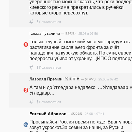
уверенностью можно сказать, что реки поддер
киевского режима превратились в ручейки, 
которые скоро пересохнут. 
#
!
Пожаловаться
Камaз Гутaлина
— (31428)
25.08 в 07:56
Только глупый гомосячий мозг мог придумать 
растягивание хахлячьего фронта за счёт 
нападения на курскую область. По сути, евреи 
педерасты убивают украину. ЦИПСО подтверд
#
!
Пожаловаться
Лаврияд Премии 🇷🇺🇦🇲
— (23855)
25.08 в 07:42
А там и до Угледара недалеко. …Угледаааар м
Угледаар… 
#
!
Пожаловаться
Евгений Абрамов
— (52958)
25.08 в 07:41
Просыпайся Россия время не ждет,Враг у поро
зовут укроскот.За семьи за наши, за Русь и 