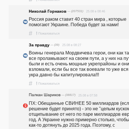
Николай Горнаков
— (207531)
25.08 в 08:46
Россия раком ставит 40 стран мира , которые 
помогают Украине. Победа будет за нами! 
#
!
Пожаловаться
За правду
— (39)
25.08 в 08:27
Воины генерала Мордвичева герои, они как та
все проламывают на своем пути, а у них на пут
были и есть очень мощные укрепрайоны и они 
взломали, если бы все так воевали то уже вся 
укра давно бы капитулировала!!!
#
!
Пожаловаться
Палкан Шариков
— (38817)
25.08 в 07:58
ПХ: Обещанные СВИНЕЕ 50 миллиардов (есл
решение будет принято) - это не "целым куском"
отщипывание от него по паре миллиардов евро
год. А Украине нужно примерно столько, чтобы
как-то дотянуть до 2025 года. Поэтому, с 