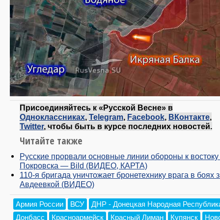
Присоединяйтесь к «Русской Весне» в
Одноклассниках
,
Telegram
,
Facebook
,
ВКонтакте
,
Twitter
, чтобы быть в курсе последних новостей.
Читайте также
Русские прорвали основные линии обороны к востоку
Покровска — Bild (ВИДЕО, КАРТА)
110-я бригада уничтожает бронетехнику врага в боях 
Авдеевкой (ВИДЕО)
Армия России
ВСУ
ДНР - Донецкая Народная Республик
Донбасс
Красноармейск
Красный Лиман
Купянск
Нов