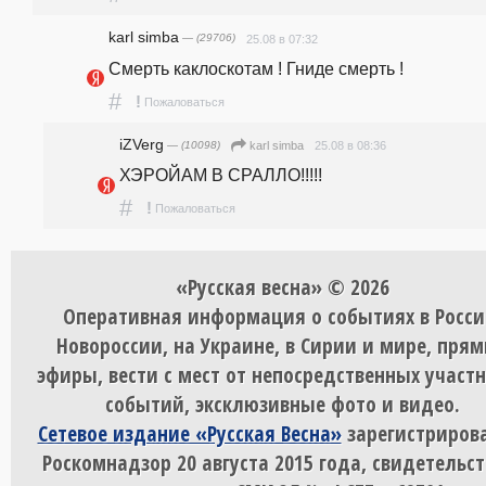
karl simba
— (29706)
25.08 в 07:32
Смерть каклоскотам ! Гниде смерть !
#
!
Пожаловаться
iZVerg
— (10098)
25.08 в 08:36
karl simba
ХЭРОЙАМ В СРАЛЛО!!!!!
#
!
Пожаловаться
«Русская весна» © 2026
Оперативная информация о событиях в Росси
Новороссии, на Украине, в Сирии и мире, пря
эфиры, вести с мест от непосредственных участ
событий, эксклюзивные фото и видео.
Сетевое издание «Русская Весна»
зарегистрирова
Роскомнадзор 20 августа 2015 года, свидетельст