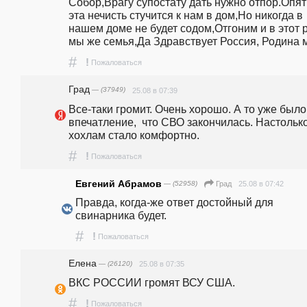
Собор,Врагу супостату дать нужно отпор.Опять
эта нечисть стучится к нам в дом,Но никогда в 
нашем доме не будет содом,Отгоним и в этот ра
мы же семья,Да Здравствует Россия, Родина 
#
!
Пожаловаться
Град
— (37949)
25.08 в 07:39
Все-таки громит. Очень хорошо. А то уже было 
впечатление,  что СВО закончилась. Настолько
хохлам стало комфортно.
#
!
Пожаловаться
Евгений Абрамов
— (52958)
25.08 в 07:42
Град
Правда, когда-же ответ достойный для 
свинарника будет.
#
!
Пожаловаться
Елена
— (26120)
25.08 в 07:35
ВКС РОССИИ громят ВСУ США.
#
!
Пожаловаться