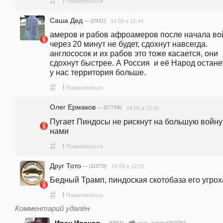
#
!
Пожаловаться
Саша Дед
— (2931)
14.09 в 12:44
амеров и рабов афроамеров после начала во
через 20 минут не будет, сдохнут навсегда.   
англососок и их рабов это тоже касается, они 
сдохнут быстрее. А Россия  и её Народ останетс
у нас территория больше. 
#
!
Пожаловаться
Олег Ермаков
— (27754)
14.09 в 12:41
Пугает Пиндосы не рискнут на большую войну 
нами
#
!
Пожаловаться
Друг Тото
— (11570)
14.09 в 12:21
Бедный Трамп, пиндоская скотобаза его угрох
#
!
Пожаловаться
Комментарий удалён
— (6991)