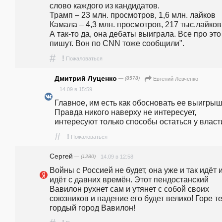
слово каждого из кандидатов.                                                                                                                                               
Трамп – 23 млн. просмотров, 1,6 млн. лайков                                                                                                                                                                                                                                                                                             
Камала – 4,3 млн. просмотров, 217 тыс.лайков                                                                                        
А так-то да, она дебаты выиграла. Все про это 
пишут. Вон по CNN тоже сообщили".
#
!
Пожаловаться
Дмитрий Луценко
— (8578)
Евгений Левченко
14.09 в 15:59
Главное, им есть как обосновать ее выигрыш.
Правда никого наверху не интересует, 
интересуют только способы остаться у власт
#
!
Пожаловаться
Сергей
— (1280)
14.09 в 12:58
Войны с Россией не будет, она уже и так идёт и
идёт с давних времён. Этот пендостанский 
Вавилон рухнет сам и утянет с собой своих 
союзников и падение его будет велико! Горе те
гордый город Вавилон!