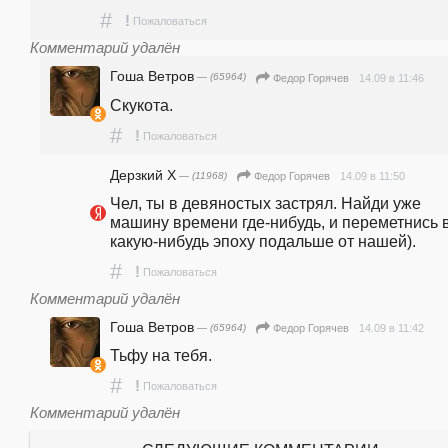
#
!
Пожаловаться
Комментарий удалён
Гоша Ветров
— (65964)
14.09 в 11:46
Федор Горячев
Скукота. 
#
!
Пожаловаться
Дерзкий Х
— (11968)
14.09 в 11:50
Федор Горячев
Чел, ты в девяностых застрял. Найди уже 
машину времени где-нибудь, и переметнись в
какую-нибудь эпоху подальше от нашей).
#
!
Пожаловаться
Комментарий удалён
Гоша Ветров
— (65964)
14.09 в 11:42
Федор Горячев
Тьфу на тебя. 
#
!
Пожаловаться
Комментарий удалён