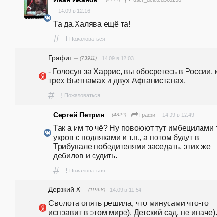
Иван Иванов
user_deleted363256
14.09 в 12:16
Та да.Халява ещё та!
#
!
Пожаловаться
Графит
— (73911)
14.09 в 12:03
- Голосуя за Харрис, вы обосретесь в России, к
трех Вьетнамах и двух Афганистанах.
#
!
Пожаловаться
Сергей Петрин
— (4329)
14.09 в 12:49
Графит
Так а им то чё? Ну повоюют тут имбецилами т
укров с подляками и т.п., а потом будут в 
Трибунале победителями заседать, этих же 
дебилов и судить.
#
!
Пожаловаться
Дерзкий Х
— (11968)
14.09 в 11:54
Сволота опять решила, что минусами что-то 
исправит в этом мире). Детский сад, не иначе).