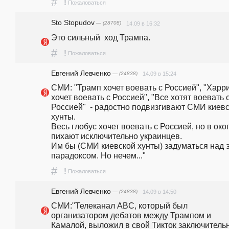
#
!
Пожаловаться
Sto Stopudov
— (28708)
14.09 в 16:32
Это сильный  ход Трампа.
#
!
Пожаловаться
Евгений Левченко
— (24838)
14.09 в 15:24
СМИ: "Трамп хочет воевать с Россией", "Харри
хочет воевать с Россией", "Все хотят воевать с
Россией"  - радостно подвизгивают СМИ киевс
хунты.                                                                                                                                              
Весь глобус хочет воевать с Россией, но в око
пихают исключительно украинцев.                                                                                                                                                                                                          
Им бы (СМИ киевской хунты) задуматься над э
парадоксом. Но нечем..."
#
!
Пожаловаться
Евгений Левченко
— (24838)
14.09 в 14:50
СМИ:"Телеканал ABC, который был 
организатором дебатов между Трампом и 
Камалой, выложил в свой Тикток заключительн