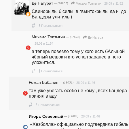
Де Натурат
— (20907)
28.09 в 11:52
Михаил Топтыгин
Свинорылы б силы  в гвынтокрылы да и  до 
Бандеры улитилы)
#
!
Пожаловаться
Михаил Топтыгин
— (87675)
Де Натурат
28.09 в 11:54
а теперь повезло тому у кого есть бАльшой 
чёрный мешок и кто успел заранее в него 
уложиться.
#
!
Пожаловаться
Роман Бабанин
— (13051)
28.09 в 11:46
там уже убегать особо не кому , всех бандера 
принял в аду
#
!
Пожаловаться
Игорь Северный
— (49094)
28.09 в 11:46
 «Хезболла» официально подтвердила гибель 