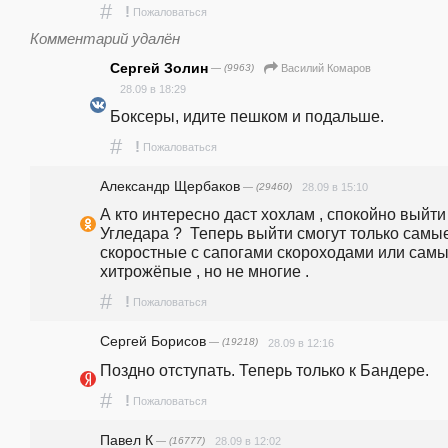
#
!
Пожаловаться
Комментарий удалён
Сергей Золин
— (9963)
Василий Комаров
28.09 в 18:29
Боксеры, идите пешком и подальше.
#
!
Пожаловаться
Александр Щербаков
— (29460)
28.09 в 15:10
А кто интересно даст хохлам , спокойно выйти 
Угледара ?  Теперь выйти смогут только самые
скоростные с сапогами скороходами или самы
хитрожёпые , но не многие .
#
!
Пожаловаться
Сергей Борисов
— (19218)
28.09 в 12:16
Поздно отступать. Теперь только к Бандере.
#
!
Пожаловаться
Павел К
— (16777)
28.09 в 12:02