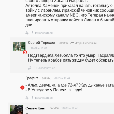
своего лидера Хасана Насраллы.                                                                                                                                                                                                                       
Аятолла Хаменеи приказал начать тотальную 
войну с Израилем. Иранский чиновник сообщи
американскому каналу NBC, что Тегеран начне
планировать отправку войск в Ливан в ближай
дни  
#
!
Пожаловаться
Сергей Терехов
— (20286)
Игорь Северный
28.09 в 12:01
Подтвердила Хезболла то что умер Насралла
Ну теперь арабов рать жидву будет обсерать
#
!
Пожаловаться
Графит
— (73907)
28.09 в 11:44
- Альо, девушка, а где 72-я? Жду дыханье затая...
- В Угледаре у Попеля в ...зде!
#
!
Пожаловаться
Семён Кант
— (37908)
28.09 в 11:40