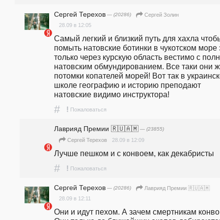
Сергей Терехов
— (20286)
Сергей Золин
28.09 в 12:05
Самый легкий и близкий путь для хахла чтобы
помыть натовские ботинки в чукотском море э
только через курскую область вестимо с полн
натовским обмундированием. Все таки они ж
потомки копателей морей! Вот так в украинск
школе географию и историю преподают 
натовские видимо инструктора!
#
!
Пожаловаться
Лаврияд Премии 🇷🇺🇦🇲
— (23855)
28.09 в 12:09
Сергей Терехов
Лучше пешком и с конвоем, как декабристы
#
!
Пожаловаться
Сергей Терехов
— (20286)
Лаврияд Премии 🇷🇺🇦🇲
28.09 в 12:11
Они и идут пехом. А зачем смертникам конво