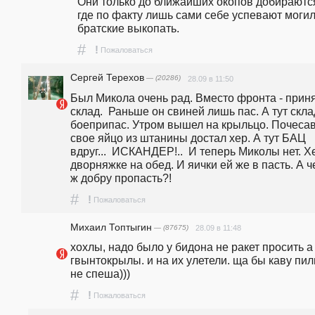
Они только до ближайших окопов добираются
где по факту лишь сами себе успевают могил
братские выкопать.
#
!
Пожаловаться
Сергей Терехов
— (20286)
28.09 в 11:50
Был Микола очень рад. Вместо фронта - приня
склад.  Раньше он свиней лишь пас. А тут склад
боеприпас. Утром вышел на крыльцо. Почесав
свое яйцо из штанины достал хер. А тут БАЦ 
вдруг...  ИСКАНДЕР!..  И теперь Миколы нет. Хер
дворняжке на обед. И яички ей же в пасть. А че
ж добру пропасть?!   
#
!
Пожаловаться
Михаил Топтыгин
— (87675)
28.09 в 11:48
хохлы, надо было у бидона не ракет просить а 
гвынтокрылы. и на их улетели. ща бы каву пил
не спеша)))
#
!
Пожаловаться