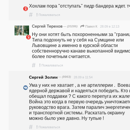
Хохлам пора "отступать" пидр бандера ждет. т
#
!
Пожаловаться
Сергей Терехов
— (20286)
28.09 в 12:13
Павел К
Ну они хотят быть похороненными за "границ
Типа подохнуть не у себя на Сумщине или 
Львовщине а именно в курской области 
собственноручно канаве выкопанной видимо
более почетным считается.
#
!
Пожаловаться
Сергей Золин
— (9963)
28.09 в 11:54
Ума у них не хватает , а не артиллерии .  Воева
ядерной державой и надеяться победить. Кто 
обещал поддавки ? С какого перепуга их жалет
Война это когда в первую очередь уничтожаетс
руководство врага. Затем паралич энергетичес
и транспортной системы. Раскатать окраину 
можно было уже давно. Ну тупые !
#
!
Пожаловаться