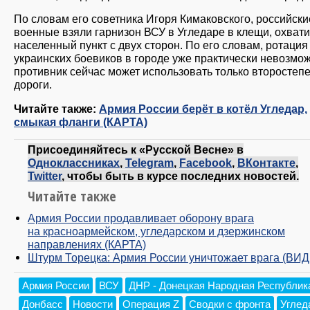
По словам его советника Игоря Кимаковского, российски
военные взяли гарнизон ВСУ в Угледаре в клещи, охват
населенный пункт с двух сторон. По его словам, ротация
украинских боевиков в городе уже практически невозмож
противник сейчас может использовать только второстеп
дороги.
Читайте также:
Армия России берёт в котёл Угледар,
смыкая фланги (КАРТА)
Присоединяйтесь к «Русской Весне» в
Одноклассниках
,
Telegram
,
Facebook
,
ВКонтакте
,
Twitter
, чтобы быть в курсе последних новостей.
Читайте также
Армия России продавливает оборону врага
на красноармейском, угледарском и дзержинском
направлениях (КАРТА)
Штурм Торецка: Армия России уничтожает врага (ВИ
Армия России
ВСУ
ДНР - Донецкая Народная Республик
Донбасс
Новости
Операция Z
Сводки с фронта
Углед