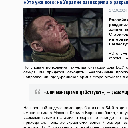
«Это уже все»: на Украине заговорили о разр
17.10.2024 
Россий
раздели
заявил п
Старико
интерв
Шелесту*
«Это уже
фронт», —
По словам полковника, тяжелая ситуация для ВСУ с
откуда им придется отходить. Аналогичные проб
направлении, где украинская армия скоро окажется в о
«Они маневрами действуют», — резюмир
На прошлой неделе командир батальона 54-й отдел
имени гетмана Мазепы Кирилл Верес сообщил, что у
«семимильными шагами», говорить о выходе на гр
приходится. Генштаб украинских войск 7 октября в
которых ВСУ оказались в наиболее тяжелой ситу