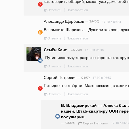
как говорит лоШарий, может уже даже этой 
#
!
Ответить
Пожаловаться
Александр Щербаков
— (29460)
17.10 в 09:54
Вспомните Шарикова - Душили хохлов , души
#
!
Ответить
Пожаловаться
Семён Кант
— (37908)
17.10 в 08:48
"Путин использует разрывы фронта как оруж
#
!
Ответить
Пожаловаться
Сергей Петрович
— (2867)
17.10 в 06:57
Пятьдесят четвёртая Мазеповская , закончит 
#
!
Ответить
Пожаловаться
В. Владимирский --- Аляска был
нашей. Штаб-квартиру ООН пере
полушарие.
— (25305)
17.10 в 06:5
Сергей Петрович