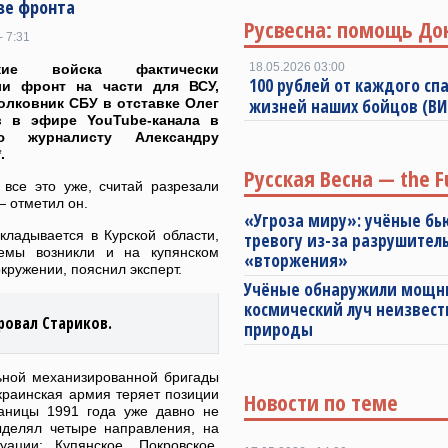
ыве фронта
Русвесна: помощь До
- 7:31
18.05.2026 03:00
ские войска фактически
100 рублей от каждого спа
ли фронт на части для ВСУ,
олковник СБУ в отставке Олег
жизней наших бойцов (В
в в эфире YouTube-канала в
ью журналисту Александру
.
Русская Весна — the F
 все это уже, считай разрезали
 отметил он.
«Угроза миру»: учёные бь
кладывается в Курской области,
тревогу из-за разрушител
лемы возникли и на купянском
«вторжения»
кружении, пояснил эксперт.
Учёные обнаружили мощ
космический луч неизвест
овал Стариков.
природы
ьной механизированной бригады
краинская армия теряет позиции
Новости по теме
аницы 1991 года уже давно не
ыделял четыре направления, на
ации: Купянское, Покровское,