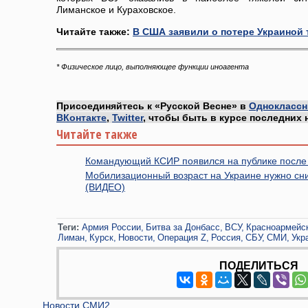
Лиманское и Кураховское.
Читайте также:
В США заявили о потере Украиной
* Физическое лицо, выполняющее функции иноагента
Присоединяйтесь к «Русской Весне» в
Одноклассн
ВКонтакте
,
Twitter
, чтобы быть в курсе последних 
Читайте также
Командующий КСИР появился на публике после 
Мобилизационный возраст на Украине нужно сни
(ВИДЕО)
Теги:
Армия России
Битва за Донбасс
ВСУ
Красноармейс
Лиман
Курск
Новости
Операция Z
Россия
СБУ
СМИ
Укр
ПОДЕЛИТЬСЯ
Новости СМИ2