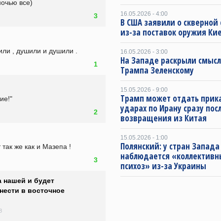
ночью все)
16.05.2026 - 4:00
3
В США заявили о скверной
из-за поставок оружия Ки
ли , душили и душили .
16.05.2026 - 3:00
На Западе раскрыли смысл
1
Трампа Зеленскому
15.05.2026 - 9:00
Трамп может отдать прика
ие!"
ударах по Ирану сразу пос
2
возвращения из Китая
15.05.2026 - 1:00
Полянский: у стран Запада
так же как и Мазепа !
наблюдается «коллектив
3
психоз» из-за Украины
а нашей и будет
нести в восточное
8