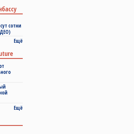
нбассу
сут сотни
ИДЕО)
Ещё
uture
ют
ьного
ный
ной
Ещё