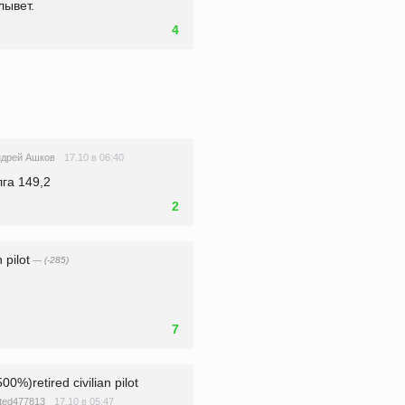
лывет.
4
17.10 в 06:40
ндрей Ашков
га 149,2 
2
 pilot
— (-285)
7
%)retired civilian pilot
17.10 в 05:47
eted477813