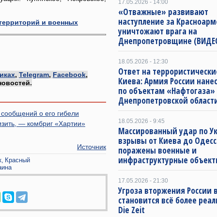
17.05.2026 - 14:00
«Отважные» развивают
наступление за Красноарм
 территорий и военных
уничтожают врага на
Днепропетровщине (ВИДЕ
18.05.2026 - 12:30
Ответ на террористически
иках
,
Telegram
,
Facebook
,
Киева: Армия России нане
новостей.
по объектам «Нафтогаза»
Днепропетровской област
сообщений о его гибели
18.05.2026 - 9:45
зить, — комбриг «Хартии»
Массированный удар по Ук
взрывы от Киева до Одесс
Источник
поражены военные и
инфраструктурные объект
к
Красный
аина
17.05.2026 - 21:30
Угроза вторжения России в
становится всё более реа
Die Zeit