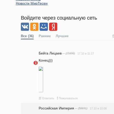
Новости МирТесен
Войдите через социальную сеть
Все
(36)
Ранние
Лучшие
Бейга Лицаев
— (15496)
17.10 в 11:17
Конец)))
#
!
Ответить
Пожаловаться
Российская Империя
— (58691)
17.10 в 10:08