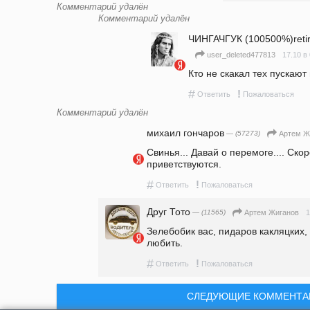
Комментарий удалён
Комментарий удалён
ЧИНГАЧГУК (100500%)retired
17.10 в
user_deleted477813
Кто не скакал тех пускают
#
!
Ответить
Пожаловаться
Комментарий удалён
михаил гончаров
— (57273)
Артем Ж
Свинья... Давай о перемоге.... Ско
приветствуются. 
#
!
Ответить
Пожаловаться
Друг Тото
— (11565)
1
Артем Жиганов
Зелебобик вас, пидаров какляцких, 
любить.
#
!
Ответить
Пожаловаться
СЛЕДУЮЩИЕ КОММЕНТА