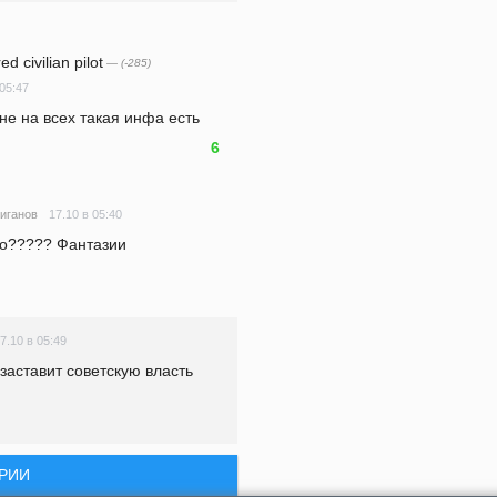
 civilian pilot
— (-285)
 05:47
 не на всех такая инфа есть
6
17.10 в 05:40
иганов
ро????? Фантазии 
7.10 в 05:49
заставит советскую власть 
РИИ