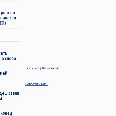
ровск в
 нанесён
ЕО)
кать
 а снова
Твиты от @Rusvesna1
бией
Новости СМИ2
деш стала
м
 конец