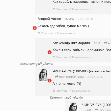
Как корабль назовешь, так он и поп
#
!
Ответить
Пожаловаться
Андрей Ашков
— (53203)
17.10 в 06:08
хахоль сдавайся, тупое мяско )
#
!
Ответить
Пожаловаться
Александр Шкамардин
— (6105)
А
Хохлы если забыли напоминаю Вол
#
!
Ответить
Пожаловаться
Комментарий удалён
ЧИНГАЧГУК (100500%)retired civilian
17.10 в 05:45
user_deleted477813
А кто не может?))
#
!
Ответить
Пожаловаться
Комментарий удалён
ЧИНГАЧГУК (100500
— (-285)
user_del