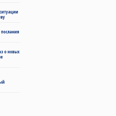
 ситуации
еву
 послания
з о новых
ле
ный