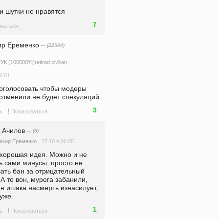
ои шутки не нравятся
7
ваться
р Еременко
— (22594)
К (100500%)retired civilian
6:01
оголосовать чтобы модеры 
отменили не будет спекуляций
3
!
ь
Пожаловаться
 Ачилов
— (6)
17.10 в 06:05
имир Еременко
 хорошая идея. Можно и не 
ь сами минусы, просто не 
ать бан за отрицательный 
 А то вон, мурега забанили, 
н ишака насмерть изнасилует, 
уже.
1
!
ь
Пожаловаться