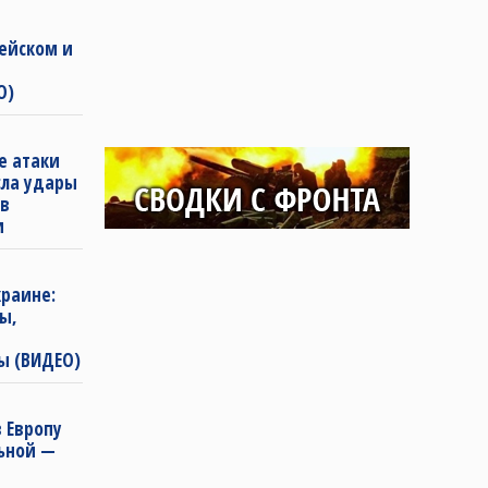
ейском и
О)
е атаки
сла удары
 в
и
раине:
ы,
ы (ВИДЕО)
 Европу
льной —