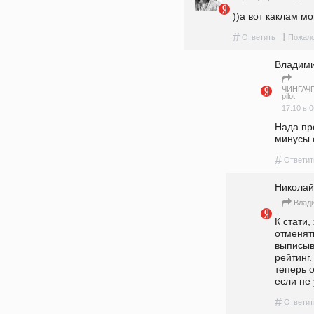
))а вот каклам м
#
!
Ответить
Пожало
Владими
ЧИНГАЧГУ
pilot
17.10 в 0
Нада пр
минусы 
#
Ответит
Николай
Влад
К стати,
отменят
выписыв
рейтинг.
теперь о
если не 
#
Ответит