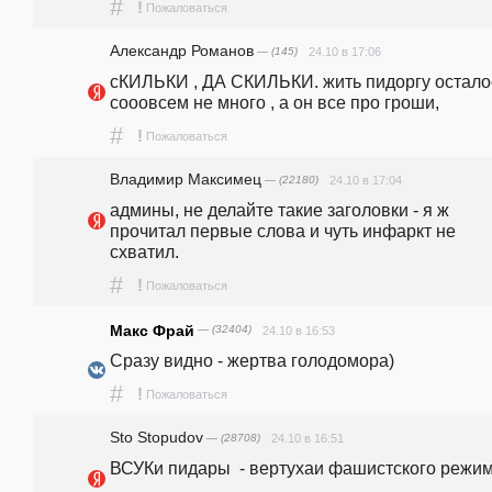
#
!
Пожаловаться
Александр Романов
— (145)
24.10 в 17:06
сКИЛЬКИ , ДА СКИЛЬКИ. жить пидоргу осталос
сооовсем не много , а он все про гроши,
#
!
Пожаловаться
Владимир Максимец
— (22180)
24.10 в 17:04
админы, не делайте такие заголовки - я ж 
прочитал первые слова и чуть инфаркт не 
схватил.
#
!
Пожаловаться
Макс Фрай
— (32404)
24.10 в 16:53
Сразу видно - жертва голодомора)
#
!
Пожаловаться
Sto Stopudov
— (28708)
24.10 в 16:51
ВСУКи пидары  - вертухаи фашистского режим