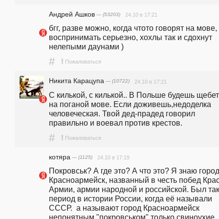
Андрей Ашков
— (53203)
24.10 в 17:21
бгг, разве можно, когда чтото говорят на мове, 
воспринимать серьезно, хохлы так и сдохнут 
нелепыми даунами )
#
!
Пожаловаться
Никита Карацупа
— (10722)
24.10 в 17:21
С килькой, с килькой.. В Польше будешь щебет
на поганой мове. Если доживешь,недоделка 
человеческая. Твой дед-прадед говорил 
правильно и воевал против крестов.
#
!
Пожаловаться
котяра
— (1125)
24.10 в 17:19
Покровськ? А где это? А что это? Я знаю город
Красноармейск, названный в честь побед Крас
Армии, армии народной и российской. Был так
период в истории России, когда её называли 
СССР.  а называют город Красноармейск 
непонятным "покровськом" только свиноухие 