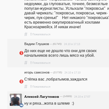
недоумки, да глуповатые, точнее, безмозглые 
попугаи-журнаглисты. Услыхали "покровськ"  и
давай чирикать: "покровськ, покровськ, чирик-
чирик, пук-среньк!"    Нет никакого "покровська",
есть временно оккупировагнный хохлами 
Красноармейск. И никак иначе!
#
!
Пожаловаться
Вадим Глушков
— (61745)
24.10 в 17:13
До них еще не дошло что они для своих 
начальников всего лишь мясо на убой.
#
!
Пожаловаться
игорь самсонов
— (21735)
24.10 в 17:10
Стёпка вас ,побратымов,заждался
#
!
Пожаловаться
Алексей Лагутенков
— (14989)
24.10 в 17:07
ну и ряха...жопа в шлеме  :) 