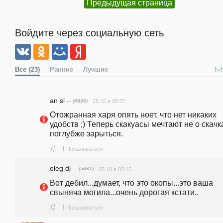
Предыдущая страница
Войдите через социальную сеть
Все
(23)
Ранние
Лучшие
an sl
— (4896)
25.10 в 05:37
Отожранная харя опять ноет, что нет никаких 
удобств ;) Теперь скакуасы мечтают не о скачка
поглубже зарыться.
#
!
Пожаловаться
oleg dj
— (5881)
25.10 в 05:15
Вот дебил...думает, что это окопы...это ваша 
свыняча могила...очень дорогая кстати..
#
!
Пожаловаться