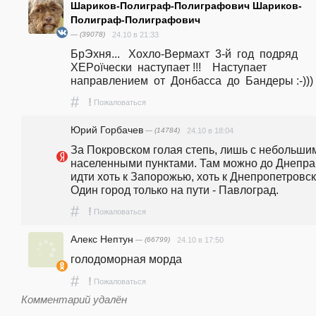
Шариков-Полиграф-Полиграфович Шариков-
Полиграф-Полиграфович
— (39078)
24.10 в 21:33
БрЭхня...   Хохло-Вермахт  3-й  год  подряд  
XEPoїчески  наступает !!!    Наступает  
направлением  от  Донбасса  до  Бандеры :-)))
#
!
Пожаловаться
Юрий Горбачев
— (14784)
24.10 в 18:04
За Покровском голая степь, лишь с небольшим
населенными пунктами. Там можно до Днепра 
идти хоть к Запорожью, хоть к Днепропетровску
Один город только на пути - Павлоград.
#
!
Пожаловаться
Алекс Нептун
— (66799)
24.10 в 17:50
голодоморная морда
#
!
Пожаловаться
Комментарий удалён