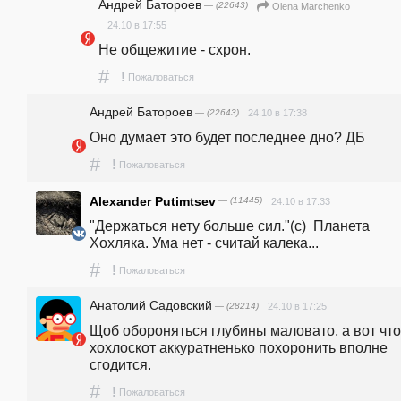
Андрей Батороев
— (22643)
Olena Marchenko
24.10 в 17:55
Не общежитие - схрон.
#
!
Пожаловаться
Андрей Батороев
— (22643)
24.10 в 17:38
Оно думает это будет последнее дно? ДБ
#
!
Пожаловаться
Alexander Putimtsev
— (11445)
24.10 в 17:33
"Держаться нету больше сил."(с)  Планета 
Хохляка. Ума нет - считай калека...
#
!
Пожаловаться
Анатолий Садовский
— (28214)
24.10 в 17:25
Щоб обороняться глубины маловато, а вот что
хохлоскот аккуратненько похоронить вполне 
сгодится.
#
!
Пожаловаться