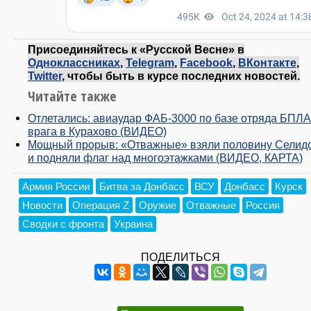
Присоединяйтесь к «Русской Весне» в
Одноклассниках
,
Telegram
,
Facebook
,
ВКонтакте
,
Twitter
, чтобы быть в курсе последних новостей.
Читайте также
Отлетались: авиаудар ФАБ-3000 по базе отряда БПЛА
врага в Курахово (ВИДЕО)
Мощный прорыв: «Отважные» взяли половину Селид
и подняли флаг над многоэтажками (ВИДЕО, КАРТА)
Армия России
Битва за Донбасс
ВСУ
Донбасс
Курск
Новости
Операция Z
Оружие
Отважные
Россия
Сводки с фронта
Украина
ПОДЕЛИТЬСЯ