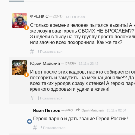
ФРЕНК С
— (1248)
13.11 в 05:09
Столько времени человек пытался выжить! А к
же лозунговая хрень СВОИХ НЕ БРОСАЕМ???  
3 недели в тылу на эту группу просто положили
или заочно всех похоронили. Как же так?
#
!
Пожаловаться
Юрий Майский
— (67959)
12.11 в 23:42
И вот после этих кадров, нас кто собирается оп
поссорить и замутить  на межнационалке!? Да 
всех таких уродов сразу к стенке! А герою пар
крепкого здоровья и удачи в жизни!
#
!
Пожаловаться
Иван Петров
— (687)
13.11 в 02:04
Юрий Майский
Герою парню и дать звание Героя России!
#
!
Пожаловаться