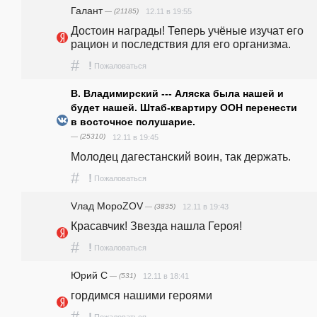
Галант
— (21185)
12.11 в 19:55
Достоин награды! Теперь учёные изучат его 
рацион и последствия для его организма.
#
!
Пожаловаться
В. Владимирский --- Аляска была нашей и
будет нашей. Штаб-квартиру ООН перенести
в восточное полушарие.
— (25310)
12.11 в 19:45
Молодец дагестанский воин, так держать.
#
!
Пожаловаться
Vлад МороZОV
— (3835)
12.11 в 19:43
Красавчик! Звезда нашла Героя! 
#
!
Пожаловаться
Юрий С
— (531)
12.11 в 18:41
гордимся нашими героями
#