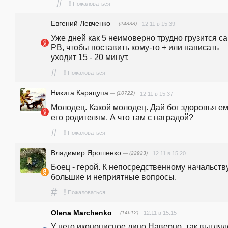
#
!
Пожаловаться
Евгений Левченко
— (24838)
12.11 в 15:39
Уже дней как 5 неимоверно трудно грузится сай
РВ, чтобы поставить кому-то + или написать 
уходит 15 - 20 минут.
#
!
Пожаловаться
Никита Карацупа
— (10722)
12.11 в 15:37
Молодец. Какой молодец. Дай бог здоровья ему
его родителям. А что там с наградой?
#
!
Пожаловаться
Владимир Ярошенко
— (22923)
12.11 в 15:20
Боец - герой. К непосредственному начальству 
большие и неприятные вопросы. 
#
!
Пожаловаться
Olena Marchenko
— (14612)
12.11 в 15:15
У него иконописное лицо.Наверно, так выгляде