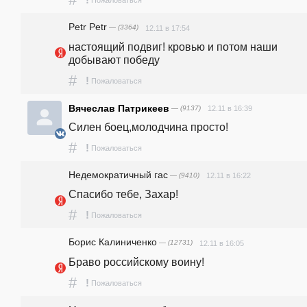
!
Пожаловаться
Petr Petr
— (3364)
12.11 в 17:54
настоящий подвиг! кровью и потом наши 
добывают победу
#
!
Пожаловаться
Вячеслав Патрикеев
— (9137)
12.11 в 16:39
Силен боец,молодчина просто!
#
!
Пожаловаться
Недемократичный гас
— (9410)
12.11 в 16:22
Спасибо тебе, Захар!
#
!
Пожаловаться
Борис Калиниченко
— (12731)
12.11 в 16:05
Браво российскому воину!
#
!
Пожаловаться