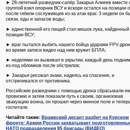
► 28-лететний разведчик-сапёр Закарья Алиеев вместе 
группой взял опорник ВСУ и вскоре остался на позиции 
после гибели сослуживцев из-за атак враг. 3 недели он б
связи, еды и запасов воды;
► единственной его пищей стал мешок лука, найденный
позиции ВСУ;
► враг пытался выбить нашего бойца ударами FPV-дрон
во время записи видео над ним кружит БПЛА;
► неделями он выживал в укрытии, каждый день подни
из-под обломков после обстрелов;
► Закарья рисовал знаки, надеясь на спасение, и
отстреливался от противника.
Российские разведчики с помощью дрона сбрасывали е
провизию и затем показали путь к своим, организовав
эвакуацию воина, он прошел через минное поле и теперь
госпитале.
Читайте также:
Вражеский десант разбит на Курском
фронте: Армия России захватывает подготовленны
НАТО подразделения 95 бригады (ВИДЕО)