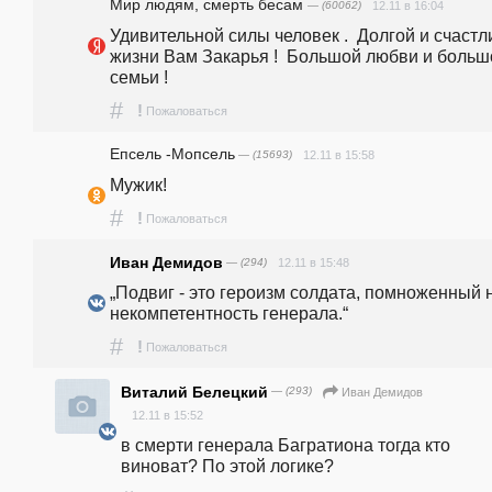
Мир людям, смерть бесам
— (60062)
12.11 в 16:04
Удивительной силы человек .  Долгой и счастл
жизни Вам Закарья !  Большой любви и большо
семьи !
#
!
Пожаловаться
Епсель -Мопсель
— (15693)
12.11 в 15:58
Мужик!
#
!
Пожаловаться
Иван Демидов
— (294)
12.11 в 15:48
„Подвиг - это героизм солдата, помноженный н
некомпетентность генерала.“
#
!
Пожаловаться
Виталий Белецкий
— (293)
Иван Демидов
12.11 в 15:52
в смерти генерала Багратиона тогда кто 
виноват? По этой логике? 