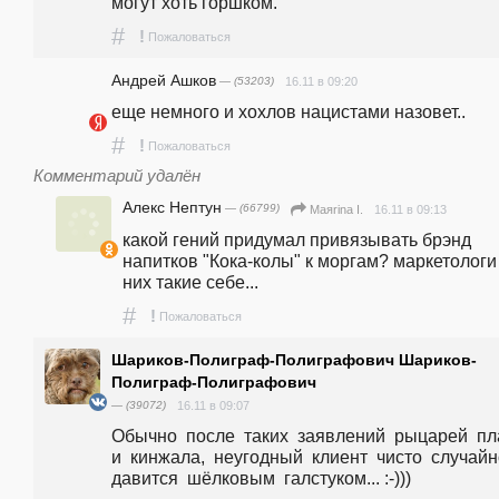
могут хоть горшком.
#
!
Пожаловаться
Андрей Ашков
— (53203)
16.11 в 09:20
еще немного и хохлов нацистами назовет..
#
!
Пожаловаться
Комментарий удалён
Алекс Нептун
— (66799)
16.11 в 09:13
Маяrina I.
какой гений придумал привязывать брэнд 
напитков "Кока-колы" к моргам? маркетологи 
них такие себе...
#
!
Пожаловаться
Шариков-Полиграф-Полиграфович Шариков-
Полиграф-Полиграфович
— (39072)
16.11 в 09:07
Обычно  после  таких  заявлений  рыцарей  пла
и  кинжала,  неугодный  клиент  чисто  случайно
давится  шёлковым  галстуком... :-)))