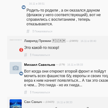
16.11 в 08:51
Родить-то родили , а он оказался дауном 
(флажок у него соответствующий), вот не 
справились с воспитанием , теперь 
отказываются.
#
!
Пожаловаться
Лаврияд Премии 🇷🇺🇦🇲
— (23855)
16.11 в 08:40
Это какой-то позор!
#
!
Пожаловаться
Михаил Савельев
— (179)
16.11 в 08:33
Вот когда они откроют второй фронт и пойдут 
мочить всех фашистов б/у, европы и своих тогд
вера к ним начнет появляться... А так это сказк
о чем... Это гнида - но их гнида...
#
!
Пожаловаться
Сан Саныч
— (13425)
16.11 в 08:33