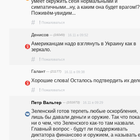
умеет окружить себя нормальными и 
симпатичными...ну, а каким она будет врагом!? 
Поживём-увидим...
#
!
Пожаловаться
Денисов
— (16049)
16.11 в 09:52
Американцам надо взглянуть в Украину как в 
зеркало.
#
!
Пожаловаться
Галант
— (21177)
16.11 в 09:38
Хорошие слова! Осталось подтвердить их дел
#
!
Пожаловаться
Петр Вальтер
— (101673)
16.11 в 09:29
Зеленский готов терпеть любые оскорбления, 
лишь бы давали деньги и оружие. Так что пока 
ни о чем, что Зеленского как-то там назвали. 
Главный вопрос - будут ли поддерживать 
диктатора финансово и оружием, а называть е