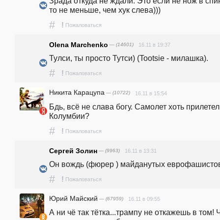
Зрада откуда не ждали. Это если не нож в спину
то не меньше, чем хук слева))) 
#
!
Пожаловаться
Olena Marchenko
— (14601)
16.11 в 19:37
Тулси, ты просто Тутси) (Tootsie - милашка).
#
!
Пожаловаться
Никита Карацупа
— (10722)
16.11 в 15:54
Бдь, всё не слава богу. Самолет хоть прилетел 
Колумбии?
#
!
Пожаловаться
Сергей Золин
— (9963)
16.11 в 13:31
Он вождь (фюрер ) майданутых еврофашисто
#
!
Пожаловаться
Юрий Майский
— (67959)
16.11 в 09:55
А ни чё так тётка...трампу не откажешь в том! Ч