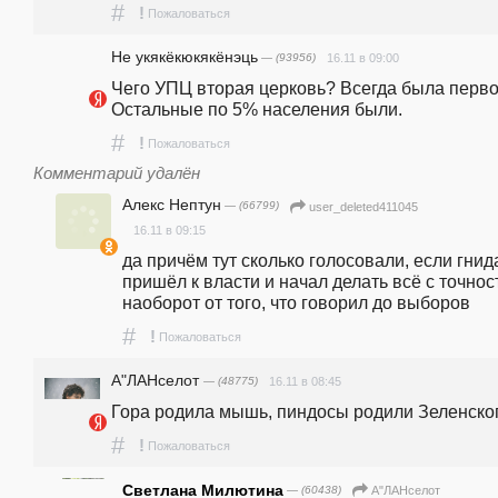
#
!
Пожаловаться
Не укякёкюкякёнэць
— (93956)
16.11 в 09:00
Чего УПЦ вторая церковь? Всегда была первой
Остальные по 5% населения были.
#
!
Пожаловаться
Комментарий удалён
Алекс Нептун
— (66799)
user_deleted411045
16.11 в 09:15
да причём тут сколько голосовали, если гнида
пришёл к власти и начал делать всё с точнос
наоборот от того, что говорил до выборов
#
!
Пожаловаться
А"ЛАНселот
— (48775)
16.11 в 08:45
Гора родила мышь, пиндосы родили Зеленског
#
!
Пожаловаться
Светлана Милютина
— (60438)
А"ЛАНселот