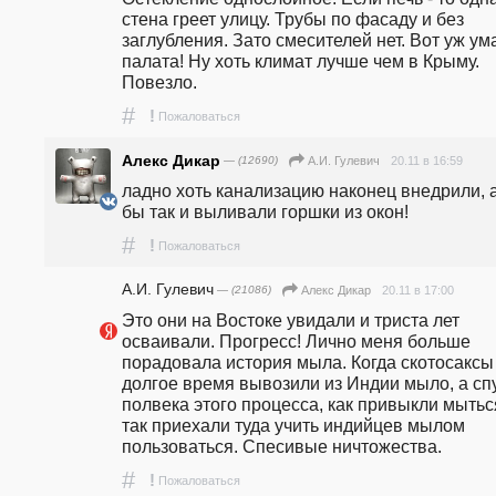
стена греет улицу. Трубы по фасаду и без 
заглубления. Зато смесителей нет. Вот уж ума
палата! Ну хоть климат лучше чем в Крыму. 
Повезло. 
#
!
Пожаловаться
Алекс Дикар
— (12690)
20.11 в 16:59
А.И. Гулевич
ладно хоть канализацию наконец внедрили, а 
бы так и выливали горшки из окон! 
#
!
Пожаловаться
А.И. Гулевич
— (21086)
20.11 в 17:00
Алекс Дикар
Это они на Востоке увидали и триста лет 
осваивали. Прогресс! Лично меня больше 
порадовала история мыла. Когда скотосаксы 
долгое время вывозили из Индии мыло, а спу
полвека этого процесса, как привыкли мыться
так приехали туда учить индийцев мылом 
пользоваться. Спесивые ничтожества.
#
!
Пожаловаться