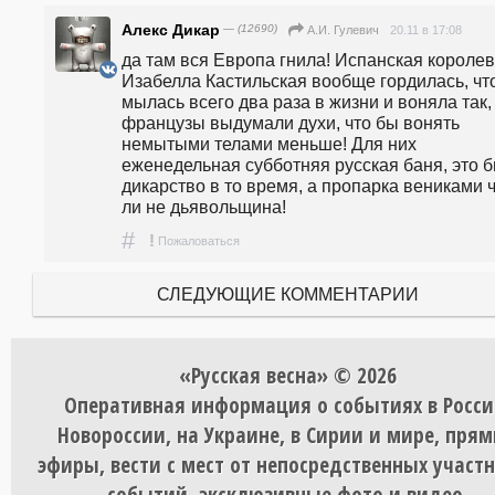
Алекс Дикар
— (12690)
20.11 в 17:08
А.И. Гулевич
да там вся Европа гнила! Испанская королев
Изабелла Кастильская вообще гордилась, что
мылась всего два раза в жизни и воняла так, 
французы выдумали духи, что бы вонять 
немытыми телами меньше! Для них 
еженедельная субботняя русская баня, это б
дикарство в то время, а пропарка вениками ч
ли не дьявольщина!
#
!
Пожаловаться
СЛЕДУЮЩИЕ КОММЕНТАРИИ
«Русская весна» © 2026
Оперативная информация о событиях в Росси
Новороссии, на Украине, в Сирии и мире, пря
эфиры, вести с мест от непосредственных участ
событий, эксклюзивные фото и видео.