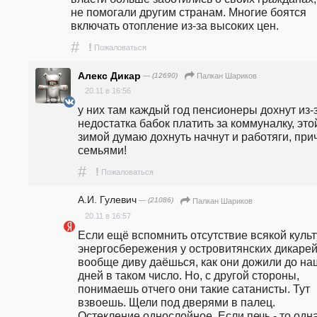
не помогали другим странам. Многие боятся 
включать отопление из-за высоких цен. 
#
!
Пожаловаться
Алекс Дикар
— (12690)
Палкан Шариков
20.11 в 16:56
у них там каждый год пенсионеры дохнут из-з
недостатка бабок платить за коммуналку, этой
зимой думаю дохнуть начнут и работяги, прич
семьями!
#
!
Пожаловаться
А.И. Гулевич
— (21086)
Палкан Шариков
20.11 в 16:57
Если ещё вспомнить отсутствие всякой культ
энергосбережения у островитянских дикарей,
вообще диву даёшься, как они дожили до наш
дней в таком число. Но, с другой стороны, 
понимаешь отчего они такие сатанисты. Тут 
взвоешь. Щели под дверями в палец. 
Остекление однослойное. Если печь - то одна