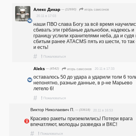
Алекс Дикар
— (12690)
игорь самсонов
20.11 в 17:03
наши ПВО слава Богу за всё время научились
сбивать эти грёбаные дальнобои, надеюсь и 
границу услили хранителями неба, да и судя 
сбитым ранее ATACMS пять из шести, то так 
и есть!
#
!
Пожаловаться
Aleks
— (4542)
20.11 в 17:33
игорь самсонов
оставалось 50 до удара а ударили толи 6 толи
непонятно, разные данные, в р-не Марьево 
летело 6!
#
!
Пожаловаться
Виктор Николаевич П.
— (33618)
20.11 в 16:53
Красиво ракеты приземлились! Потери врага 
впечатляют, молодцы разведка и ВКС! 
#
!
Пожаловаться