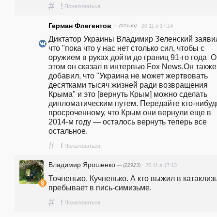
#
!
Пожаловаться
Герман Флегентов
— (22156)
20.11 в 17:14
Диктатор Украины Владимир Зеленский заявил
что "пока что у нас нет столько сил, чтобы с 
оружием в руках дойти до границ 91-го года  О
этом он сказал в интервью Fox News.Он также 
добавил, что "Украина не может жертвовать 
десятками тысяч жизней ради возвращения 
Крыма" и это [вернуть Крым] можно сделать 
дипломатическим путем. Передайте кто-нибудь
просроченному, что Крым они вернули еще в 
2014-м году — осталось вернуть теперь все 
остальное.  
#
!
Пожаловаться
Владимир Ярошенко
— (22923)
20.11 в 17:13
Точненько. Кучненько. А кто выжил в катаклизь
пребывает в пись-симизьме.
#
!
Пожаловаться