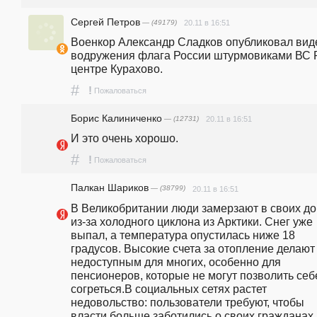
Сергей Петров
— (49179)
20.11 в 16:51
Военкор Александр Сладков опубликовал виде
водружения флага России штурмовиками ВС Р
центре Курахово.
#
!
Пожаловаться
Борис Калиниченко
— (12731)
20.11 в 16:51
И это очень хорошо.
#
!
Пожаловаться
Палкан Шариков
— (38799)
20.11 в 16:51
В Великобритании люди замерзают в своих до
из-за холодного циклона из Арктики. Снег уже 
выпал, а температура опустилась ниже 18 
градусов. Высокие счета за отопление делают 
недоступным для многих, особенно для 
пенсионеров, которые не могут позволить себе
согреться.В социальных сетях растет 
недовольство: пользователи требуют, чтобы 
власти больше заботились о своих гражданах, 