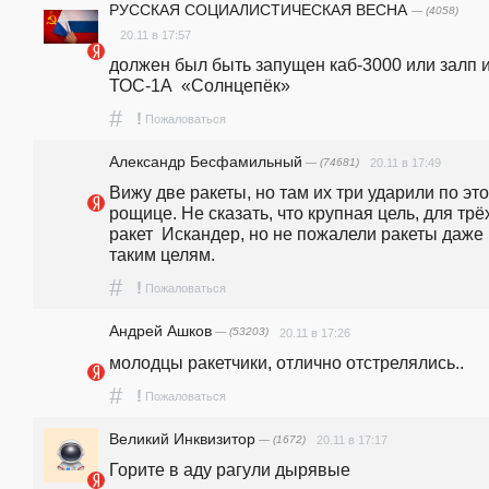
РУССКАЯ СОЦИАЛИСТИЧЕСКАЯ ВЕСНА
— (4058)
20.11 в 17:57
должен был быть запущен каб-3000 или залп и
ТОС-1А  «Солнцепёк» 
#
!
Пожаловаться
Александр Бесфамильный
— (74681)
20.11 в 17:49
Вижу две ракеты, но там их три ударили по это
рощице. Не сказать, что крупная цель, для трёх
ракет  Искандер, но не пожалели ракеты даже 
таким целям.
#
!
Пожаловаться
Андрей Ашков
— (53203)
20.11 в 17:26
молодцы ракетчики, отлично отстрелялись..
#
!
Пожаловаться
Великий Инквизитор
— (1672)
20.11 в 17:17
Горите в аду рагули дырявые