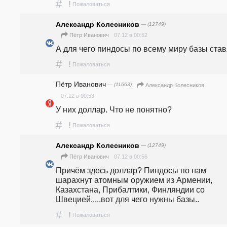
#
!
Пожаловаться
Александр Колесников
— (12749)
07.12 в 00:52
Пётр Иванович
А для чего пиндосы по всему миру базы став
#
!
Пожаловаться
Пётр Иванович
— (11663)
Александр Колесников
07.12 в 00:53
У них доллар. Что не понятно? 
#
!
Пожаловаться
Александр Колесников
— (12749)
07.12 в 00:56
Пётр Иванович
Причём здесь доллар? Пиндосы по нам 
шарахнут атомным оружием из Армении, 
Казахстана, Прибалтики, Финляндии со 
Швецией.....вот для чего нужны базы..
#
!
Пожаловаться