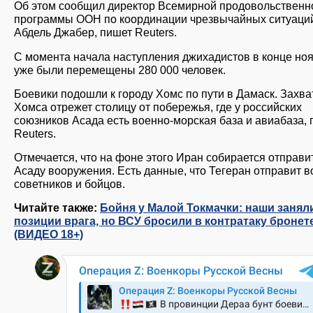
Об этом сообщил директор Всемирной продовольственн
программы ООН по координации чрезвычайных ситуаци
Абдель Джабер, пишет Reuters.
С момента начала наступления джихадистов в конце но
уже были перемещены 280 000 человек.
Боевики подошли к городу Хомс по пути в Дамаск. Захва
Хомса отрежет столицу от побережья, где у российских
союзников Асада есть военно-морская база и авиабаза,
Reuters.
Отмечается, что на фоне этого Иран собирается отправи
Асаду вооружения. Есть данные, что Тегеран отправит 
советников и бойцов.
Читайте также:
Бойня у Малой Токмачки: наши занял
позиции врага, но ВСУ бросили в контратаку бронет
(ВИДЕО 18+)