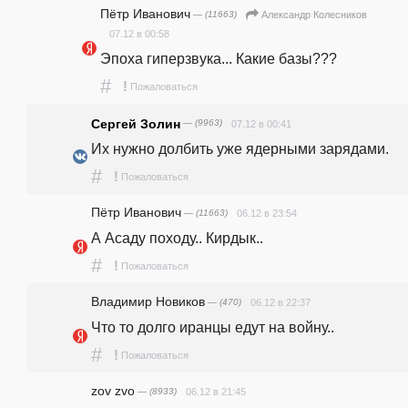
Пётр Иванович
— (11663)
Александр Колесников
07.12 в 00:58
Эпоха гиперзвука... Какие базы??? 
#
!
Пожаловаться
Сергей Золин
— (9963)
07.12 в 00:41
Их нужно долбить уже ядерными зарядами. 
#
!
Пожаловаться
Пётр Иванович
— (11663)
06.12 в 23:54
А Асаду походу.. Кирдык.. 
#
!
Пожаловаться
Владимир Новиков
— (470)
06.12 в 22:37
Что то долго иранцы едут на войну..
#
!
Пожаловаться
zov zvo
— (8933)
06.12 в 21:45