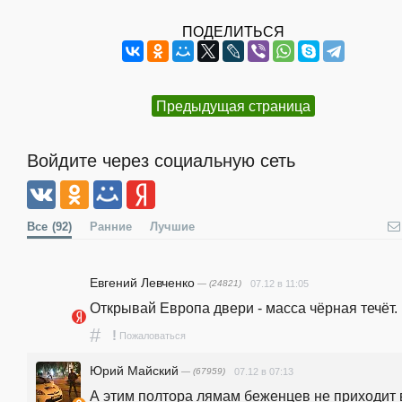
ПОДЕЛИТЬСЯ
Предыдущая страница
Войдите через социальную сеть
Все
(92)
Ранние
Лучшие
Евгений Левченко
— (24821)
07.12 в 11:05
Открывай Европа двери - масса чёрная течёт.
#
!
Пожаловаться
Юрий Майский
— (67959)
07.12 в 07:13
А этим полтора лямам беженцев не приходит в