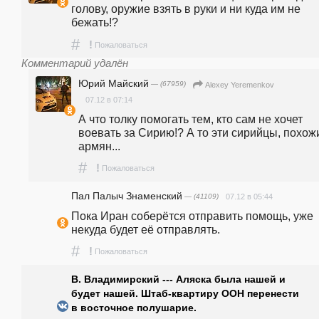
голову, оружие взять в руки и ни куда им не 
бежать!?
#
!
Пожаловаться
Комментарий удалён
Юрий Майский
— (67959)
Alexey Yeremenkov
07.12 в 07:14
А что толку помогать тем, кто сам не хочет 
воевать за Сирию!? А то эти сирийцы, похожи
армян...
#
!
Пожаловаться
Пал Палыч Знаменский
— (41109)
07.12 в 05:44
Пока Иран соберётся отправить помощь, уже 
некуда будет её отправлять.
#
!
Пожаловаться
В. Владимирский --- Аляска была нашей и
будет нашей. Штаб-квартиру ООН перенести
в восточное полушарие.