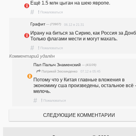
Ещё 1.5 млн цыган на шею явропе.
#
!
Пожаловаться
Графит
— (73907)
06.12 в 21:31
Ирану на биться за Сирию, как Россия за Донба
Только флагами мести и могут махать.
#
!
Пожаловаться
Комментарий удалён
Пал Палыч Знаменский
— (41109)
07.12 в 05:45
Патрикей Зюскинденко
Потому что у Китая главные вложения в 
экономику сша произведены, остальное всё -
мелочь.
#
!
Пожаловаться
СЛЕДУЮЩИЕ КОММЕНТАРИИ