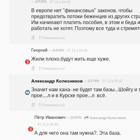
— (25299)
07.12 в 04:49
В европе нет "финансовых" законов, чтобы 
предотвратить потоки беженцев из других стра
Им начинают платить пособия, в этом и беда и
работать не хотят. Поэтому все туда и стремят
#
!
Пожаловаться
Георгий
— (14183)
07.12 в 03:45
Жили плохо,будут жить еще хуже.
#
!
Пожаловаться
Александр Колесников
— (12749)
07.12 в 00:47
Значит нам хана- не будет там базы...Шойгу и т
прое....л и в Курске прое...л  всё.
#
!
Пожаловаться
Пётр Иванович
— (11663)
Александр Колесников
07.12 в 00:49
А для чего она там нужна?. Эта база. 