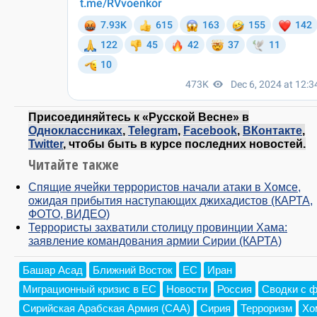
Присоединяйтесь к «Русской Весне» в
Одноклассниках
,
Telegram
,
Facebook
,
ВКонтакте
,
Twitter
, чтобы быть в курсе последних новостей.
Читайте также
Спящие ячейки террористов начали атаки в Хомсе,
ожидая прибытия наступающих джихадистов (КАРТА,
ФОТО, ВИДЕО)
Террористы захватили столицу провинции Хама:
заявление командования армии Сирии (КАРТА)
Башар Асад
Ближний Восток
ЕС
Иран
Миграционный кризис в ЕС
Новости
Россия
Сводки с 
Сирийская Арабская Армия (САА)
Сирия
Терроризм
Хо