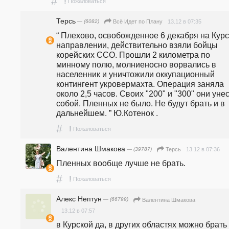
#
!
Пожаловаться
Терсь
— (6082)
13.12 в 07:35
Всё Идет по Плану
“ Плехово, освобожденное 6 декабря на Курс
направлении, действительно взяли бойцы 
корейских ССО. Прошли 2 километра по 
минному полю, молниеносно ворвались в 
населенник и уничтожили оккупационный 
контингент укровермахта. Операция заняла 
около 2,5 часов. Своих "200" и "300" они унес
собой. Пленных не было. Не будут брать и в 
дальнейшем. ” Ю.Котенок . 
#
!
Пожаловаться
Валентина Шмакова
— (39787)
13.12 в 07:36
Терсь
Пленных вообще лучше не брать.
#
!
Пожаловаться
Алекс Нептун
— (66799)
Валентина Шмакова
13.12 в 07:57
в Курской да, в других областях можно брать