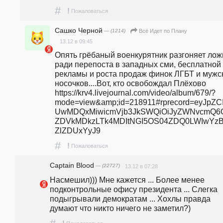
#
!
Пожаловаться
Сашко Черной
— (1214)
Всё Идет по Плану
13.12 в 09:45
Опять грёбаный военкурятник разгоняет ложь
ради перепоста в западных сми, бесплатной 
рекламы и роста продаж финок ЛГБТ и мужск
носочков....Вот, кто освобождал Плëхово 
https://krv4.livejournal.com/video/album/679/?
mode=view&amp;id=218911#rprecord=eyJpZC
UwMDQxMiwicmVjb3JkSWQiOiJyZWNvcmQ6
ZDVkMDkzLTk4MDItNGI5OS04ZDQ0LWIwYz
ZlZDUxYyJ9
#
!
Пожаловаться
Captain Blood
— (22727)
13.12 в 07:28
Насмешил))) Мне кажется ... Более менее 
подконтрольные офису президента ... Слегка 
подыгрывали демократам ... Хохлы правда 
думают что никто ничего не заметил?)