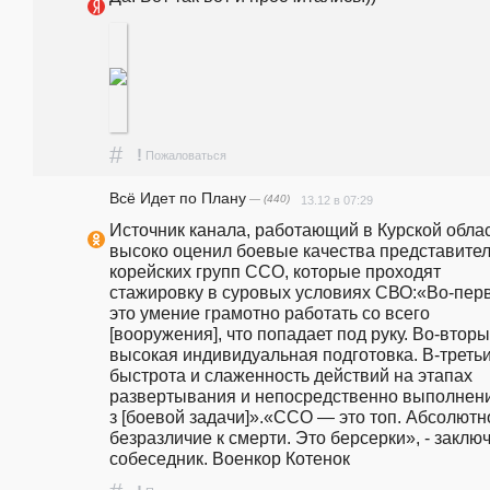
#
!
Пожаловаться
Всё Идет по Плану
— (440)
13.12 в 07:29
Источник канала, работающий в Курской област
высоко оценил боевые качества представител
корейских групп ССО, которые проходят 
стажировку в суровых условиях СВО:«Во-перв
это умение грамотно работать со всего 
[вооружения], что попадает под руку. Во-вторых
высокая индивидуальная подготовка. В-третьих
быстрота и слаженность действий на этапах 
развертывания и непосредственно выполнени
з [боевой задачи]».«ССО — это топ. Абсолютно
безразличие к смерти. Это берсерки», - заключ
собеседник. Военкор Котенок