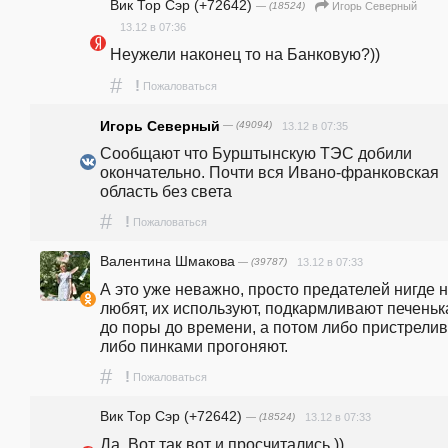
Вик Тор Сэр (+72642)
— (18524)
Игорь Северный
13.12 в 07:36
Неужели наконец то на Банковую?))
#
!
Пожаловаться
Игорь Северный
— (49094)
13.12 в 07:35
Сообщают что Бурштынскую ТЭС добили 
окончательно. Почти вся Ивано-франковская 
область без света   
#
!
Пожаловаться
Валентина Шмакова
— (39787)
13.12 в 07:33
А это уже неважно, просто предателей нигде н
любят, их используют, подкармливают печеньк
до поры до времени, а потом либо пристрелива
либо пинками прогоняют.
#
!
Пожаловаться
Вик Тор Сэр (+72642)
— (18524)
13.12 в 07:33
Да. Вот так вот и просчитались.))