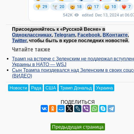
Присоединяйтесь к «Русской Весне» в
Одноклассниках
,
Telegram
,
Facebook
,
ВКонтакте
,
Twitter
, чтобы быть в курсе последних новостей.
Читайте также
Трамп на встрече с Зеленским не поддержал вступле
Украины в НАТО — WSJ
Сын Трампа поиздевался над Зеленским в своих соцс
(ВИДЕО)
Новости
Рада
США
Трамп Дональд
Украина
ПОДЕЛИТЬСЯ
Предыдущая страница