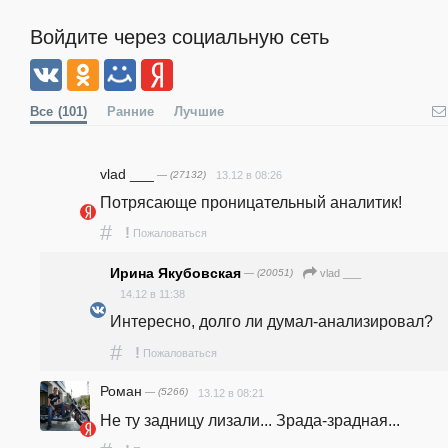
Войдите через социальную сеть
Все
(101)
Ранние
Лучшие
vlad ___
— (27132)
13.12 в 08:26
Потрясающе проницательный аналитик!
#
!
Пожаловаться
Ирина Якубовская
— (20051)
vlad ___
14.12 в 11:38
Интересно, долго ли думал-анализировал?
#
!
Пожаловаться
Роман
— (5266)
13.12 в 08:21
Не ту задницу лизали... Зрада-зрадная...