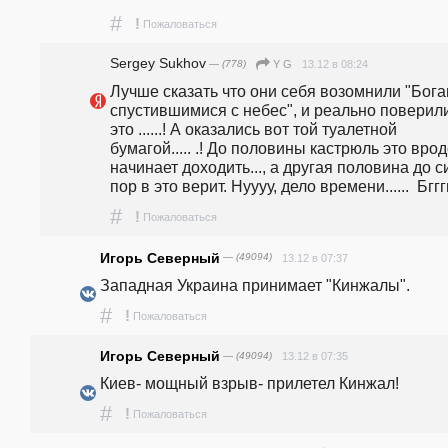
#
!
Пожаловаться
Sergey Sukhov
— (778)
13.12 в 08:24
Y G
Лучше сказать что они себя возомнили "Бога
спустившимися с небес", и реально поверили
это ......! А оказались вот той туалетной 
бумагой..... .! До половины кастрюль это врод
начинает доходить..., а другая половина до си
пор в это верит. Нуууу, дело времени......  Бггг
#
!
Пожаловаться
Игорь Северный
— (49094)
13.12 в 07:37
Западная Украина принимает "Кинжалы".   
#
!
Пожаловаться
Игорь Северный
— (49094)
13.12 в 07:35
Киев- мощный взрыв- прилетел Кинжал!   
#
!
Пожаловаться