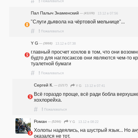
#
!
Пожаловаться
Пал Палыч Знаменский
— (41109)
13.12 в 07:56
"Слуги дьявола на чёртовой мельнице"...
#
!
Пожаловаться
Y G
— (3868)
13.12 в 07:38
главный просчет хохлов в том, что они возомни
будто для наглосаксов они являются чем-то кр
туалетной бумаги
#
!
Пожаловаться
Сергей К.
— (1217)
13.12 в 07:41
Y G
Всё гораздо проще, всё ради бобла верхушке
хохлорейха.
#
!
Пожаловаться
Роман
— (5266)
13.12 в 08:22
Y G
Холопы надеялись, на шустрый язык... Но ану
оказался не тот.