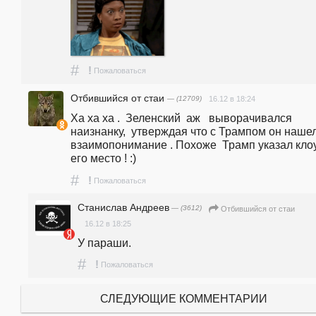
#
!
Пожаловаться
Отбившийся от стаи
— (12709)
16.12 в 18:24
Ха ха ха .  Зеленский  аж   выворачивался 
наизнанку,  утверждая что с Трампом он нашел
взаимопонимание . Похоже  Трамп указал клоу
его место ! :)
#
!
Пожаловаться
Станислав Андреев
— (3612)
Отбившийся от стаи
16.12 в 18:25
У параши.
#
!
Пожаловаться
СЛЕДУЮЩИЕ КОММЕНТАРИИ