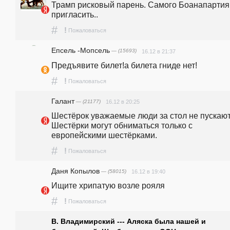
Трамп рисковый парень. Самого Боанапартия 
пригласить..
#
!
Пожаловаться
Епсель -Мопсель
— (15693)
16.12 в 21:37
Предъявите билет!а билета гниде нет!
#
!
Пожаловаться
Галант
— (21177)
16.12 в 20:25
Шестёрок уважаемые люди за стол не пускают.
Шестёрки могут обниматься только с 
европейскими шестёрками.
#
!
Пожаловаться
Даня Копылов
— (58015)
16.12 в 19:40
Ищите хрипатую возле рояля
#
!
Пожаловаться
В. Владимирский --- Аляска была нашей и