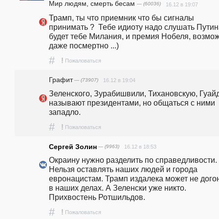
Мир людям, смерть бесам
— (60036)
16.12 в 19:07
Трамп, ты что приемник что бы сигналы 
принимать ?  Тебе идиоту надо слушать Путина 
будет тебе Милания, и премия Нобеля, возмож
даже посмертно ...)
#
!
Пожаловаться
Графит
— (73907)
16.12 в 19:04
Зеленского, Зурабишвили, Тихановскую, Гуайд
называют президентами, но общаться с ними 
западло.
#
!
Пожаловаться
Сергей Золин
— (9963)
16.12 в 18:53
Окраину нужно разделить по справедливости. 
Нельзя оставлять наших людей и города 
евронацистам. Трамп издалека может не догон
в наших делах. А Зеленски уже никто. 
Прихвостень Ротшильдов.
#
!
Пожаловаться