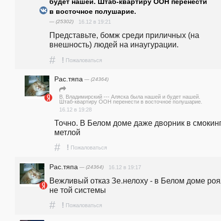
будет нашей. Штаб-квартиру ООН перенести
в восточное полушарие.
— (25302)
16.12 в 19:21
Представьте, бомж среди приличных (на 
внешность) людей на инаугурации. 
#
!
Пожаловаться
Рас.тяпа
— (24364)
В. Владимирский --- Аляска была нашей и будет нашей.
Штаб-квартиру ООН перенести в восточное полушарие.
16.12 в 19:28
Точно. В Белом доме даже дворник в смокинге
метлой
#
!
Пожаловаться
Рас.тяпа
— (24364)
16.12 в 19:17
Вежливый отказ Зе.нелоху - в Белом доме роя
не той системы
#
!
Пожаловаться