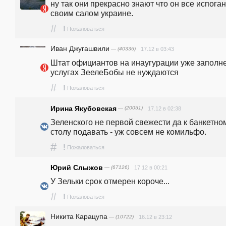
ну так они прекрасно знают что он все испоган
своим салом украине.
#
!
Пожаловаться
Иван Джугашвили
— (40336)
17.12 в 03:43
Штат официантов на инаугурации уже заполнен
услугах ЗеелеБобы не нуждаются
#
!
Пожаловаться
Ирина Якубовская
— (20051)
17.12 в 02:38
Зеленского не первой свежести да к банкетном
столу подавать - уж совсем не комильфо.
#
!
Пожаловаться
Юрий Слыжов
— (67126)
17.12 в 00:21
У Зельки срок отмерен короче...
#
!
Пожаловаться
Никита Карацупа
— (10722)
16.12 в 23:12