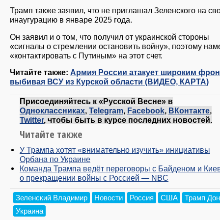
Трамп также заявил, что не приглашал Зеленского на св
инаугурацию в январе 2025 года.
Он заявил и о том, что получил от украинской стороны
«сигналы о стремлении остановить войну», поэтому нам
«контактировать с Путиным» на этот счет.
Читайте также:
Армия России атакует широким фрон
выбивая ВСУ из Курской области (ВИДЕО, КАРТА)
Присоединяйтесь к «Русской Весне» в
Одноклассниках
,
Telegram
,
Facebook
,
ВКонтакте
,
Twitter
, чтобы быть в курсе последних новостей.
Читайте также
У Трампа хотят «внимательно изучить» инициативы
Орбана по Украине
Команда Трампа ведёт переговоры с Байденом и Кие
о прекращении войны с Россией — NBC
Зеленский Владимир
Новости
Россия
США
Трамп До
Украина