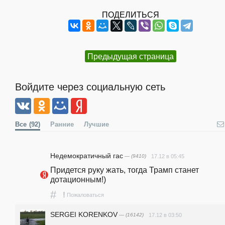
ПОДЕЛИТЬСЯ
Предыдущая страница
Войдите через социальную сеть
Все
(92)
Ранние
Лучшие
Недемократичный гас
— (9410)
17.12 в 05:45
Придется руку жать, тогда Трамп станет 
дотационным!)
#
!
Пожаловаться
SERGEI KORENKOV
— (16142)
17.12 в 03:50