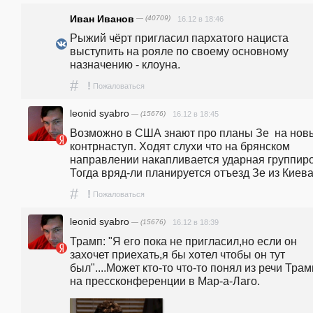
Иван Иванов
— (40709)
16.12 в 18:46
Рыжий чёрт пригласил пархатого нациста 
выступить на рояле по своему основному 
назначению - клоуна.
#
!
Пожаловаться
leonid syabro
— (15676)
16.12 в 18:45
Возможно в США знают про планы Зе  на новы
контрнаступ. Ходят слухи что на брянском 
направлении накапливается ударная группиров
Тогда вряд-ли планируется отъезд Зе из Киева
#
!
Пожаловаться
leonid syabro
— (15676)
16.12 в 18:39
Трамп: "Я его пока не пригласил,но если он 
захочет приехать,я бы хотел чтобы он тут 
был"....Может кто-то что-то понял из речи Трам
на прессконференции в Мар-а-Лаго.