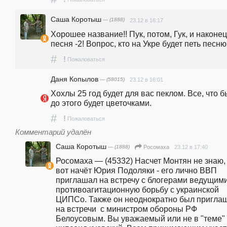
Саша Коротыш
— (1888)
23.12 в 16:17
Хорошее название!! Пук, потом, Гук, и наконец 
песня -2! Вопрос, кто на Укре будет петь песню
#
!
Пожаловаться
Даня Копылов
— (58015)
23.12 в 16:01
Хохлы 25 год будет для вас пеклом. Все, что б
до этого будет цветочками. 
#
!
Пожаловаться
Комментарий удалён
Саша Коротыш
— (1888)
23.12 в 17:40
Росомаха
Росомаха — (45332) Насчет Монтян не знаю, 
вот начёт Юрия Подоляки - его лично ВВП 
приглашал на встречу с блогерами ведущими
противоагитационную борьбу с украинской 
ЦИПСо. Также он неоднократно был приглаш
на встречи  с министром обороны РФ 
Белоусовым. Вы уважаемый или не в "теме" 