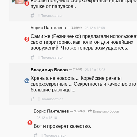
Россия получила сверхсекретные ядра к Царь
пушке от папуасов..
#
!
Пожаловаться
Борис Пантелеев
— (13694)
23.12 в 15:09
Сами же (Резниченко) предлагали использоват
свою территорию, как полигон для новейших 
вооружений. Что же теперь возмущаетесь.
#
!
Пожаловаться
Владимир Босов
— (5980)
23.12 в 15:08
Хрень а не новость ... Корейские ракеты 
сверхсекретные ... Секретность и качество это 
большие разницы... 
#
!
Пожаловаться
Борис Пантелеев
— (13694)
Владимир Босов
23.12 в 15:10
Вот и проверят качество.
#
!
Пожаловаться