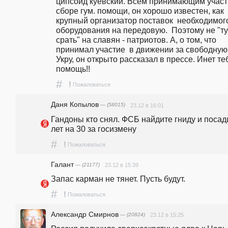
ципсоид куевский. Всем принимающим участи
сборе гум. помощи, он хорошо известен, как 
крупный организатор поставок  необходимого
оборудования на передовую.  Поэтому не "ту
срать" на славян - патриотов. А, о том, что 
принимал участие  в движении за свободную 
Укру, он открыто рассказал в прессе. Инет теб
помощь!!
#
!
Пожаловаться
Даня Копылов
— (58015)
23.12 в 16:01
Гандоны кто снял. ФСБ найдите гниду и посади
лет на 30 за госизмену
#
!
Пожаловаться
Галант
— (21177)
23.12 в 15:39
Запас карман не тянет. Пусть будут.
#
!
Пожаловаться
Александр Смирнов
— (20824)
23.12 в 15:25