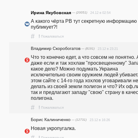
Ирина Якубовская
— (20051)
24.12 в 02:54
А какого чёрта РВ тут секретную информацию 
публикует?!
#
!
Пожаловаться
Владимир Скоробогатов
— (8191)
23.12 в 23:21
Что то конечно едет, а что совсем не понятно. А
даже если и так хохлам "просвещенному" Запа
какое дело? Можно подумать Украина 
исключительно своим оружием людей убивает.
этом сайте с 14-го года хохлов уговаривали не
делать из своей земли полигон и что? Их оф.ли
так и предлагают западу "свою" страну в качес
полигона.
#
!
Пожаловаться
Борис Калиниченко
— (12731)
23.12 в 16:26
Новая укропугалка.
#
!
Пожаловаться