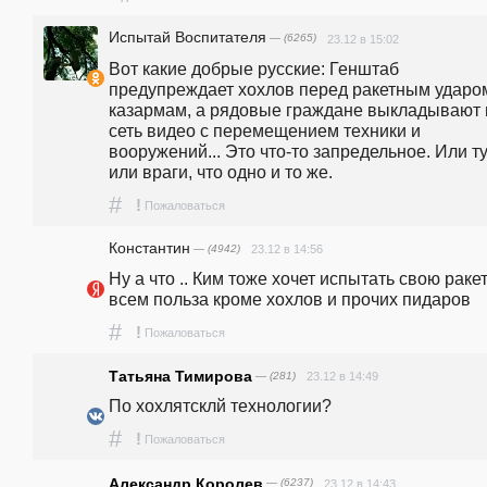
Испытай Воспитателя
— (6265)
23.12 в 15:02
Вот какие добрые русские: Генштаб 
предупреждает хохлов перед ракетным ударом
казармам, а рядовые граждане выкладывают в
сеть видео с перемещением техники и 
вооружений... Это что-то запредельное. Или т
или враги, что одно и то же. 
#
!
Пожаловаться
Константин
— (4942)
23.12 в 14:56
Ну а что .. Ким тоже хочет испытать свою ракету
всем польза кроме хохлов и прочих пидаров
#
!
Пожаловаться
Татьяна Тимирова
— (281)
23.12 в 14:49
По хохлятсклй технологии?
#
!
Пожаловаться
Александр Королев
— (6237)
23.12 в 14:43