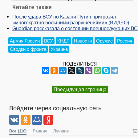
Читайте также
После удара ВСУ по Казани Путин пригрозил
«многократно большими разрушениями» (ВИДЕО)
Guardian рассказала о состоянии военнослужащих ВС
Армия России
ВСУ
КНДР
Новости
Оружие
Россия
Сводки с фронта
Украина
ПОДЕЛИТЬСЯ
Предыдущая страница
Войдите через социальную сеть
Все
(116)
Ранние
Лучшие