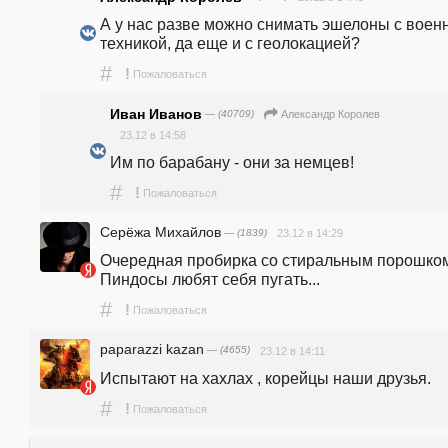
А у нас разве можно снимать эшелоны с военн
техникой, да еще и с геолокацией?
#
!
Пожаловаться
Иван Иванов
— (40709)
Александр Королев
23.12 в 14:58
Им по барабану - они за немцев!
#
!
Пожаловаться
Серёжа Михайлов
— (1839)
23.12 в 14:29
Очередная пробирка со стиральным порошком
Пиндосы любят себя пугать...
#
!
Пожаловаться
paparazzi kazan
— (4655)
23.12 в 14:11
Испытают на хахлах , корейцы наши друзья. 
#
!
Пожаловаться