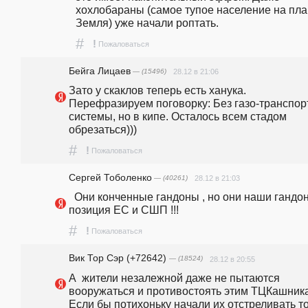
хохлобараны (самое тупое население на план
Земля) уже начали роптать.
#
!
Пожаловаться
Бейга Лицаев
— (15496)
28.12 в 21:06
Зато у скаклов теперь есть ханука. 
Перефразируем поговорку: Без газо-транспорт
системы, но в кипе. Осталось всем стадом 
обрезаться)))
#
!
Пожаловаться
Сергей Тоболенко
— (40261)
28.12 в 21:03
  Они конченные гандоны , но они наши гандоны , 
позиция ЕС и СШП !!!
#
!
Пожаловаться
Вик Тор Сэр (+72642)
— (18524)
28.12 в 20:55
А  жители незалежной даже не пытаются 
вооружаться и противостоять этим ТЦКашника
Если бы потихоньку начали их отстреливать то