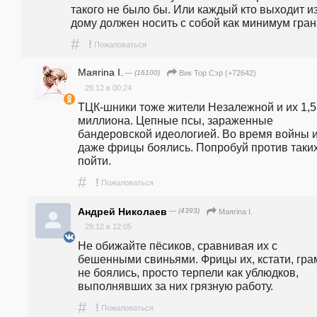
такого не было бы. Или каждый кто выходит из
дому должен носить с собой как минимум грана
#
!
Пожаловаться
Маяrina I.
— (16100)
Вик Тор Сэр (+72642)
29.12 в 00:24
ТЦК-шники тоже жители Незалежной и их 1,5 
миллиона. Цепные псы, зараженные 
бандеровской идеологией. Во время войны и
даже фрицы боялись. Попробуй против таких
пойти. 
#
!
Пожаловаться
Андрей Николаев
— (4393)
Маяrina I.
29.12 в 12:05
Не обижайте пёсиков, сравнивая их с 
бешенными свиньями. Фрицы их, кстати, гра
не боялись, просто терпели как ублюдков, 
выполнявших за них грязную работу.
#
!
Пожаловаться