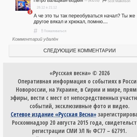
Петро Вальцман-Водкин
— (43233)
Scot Malkinson
28.12 в 21:12
А че это ты так переобуваться начал? Ты же 
другое вякал и хрюкал, помню....
#
!
Пожаловаться
Комментарий удалён
СЛЕДУЮЩИЕ КОММЕНТАРИИ
«Русская весна» © 2026
Оперативная информация о событиях в Росси
Новороссии, на Украине, в Сирии и мире, пря
эфиры, вести с мест от непосредственных участ
событий, эксклюзивные фото и видео.
Сетевое издание «Русская Весна»
зарегистрирова
Роскомнадзор 20 августа 2015 года, свидетельст
регистрации СМИ ЭЛ № ФС77 – 62791.