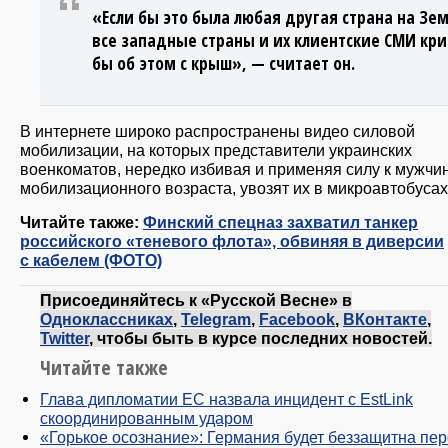
«Если бы это была любая другая страна на Зем
все западные страны и их клиентские СМИ кр
бы об этом с крыш», — считает он.
В интернете широко распространены видео силовой
мобилизации, на которых представители украинских
военкоматов, нередко избивая и применяя силу к мужчи
мобилизационного возраста, увозят их в микроавтобусах
Читайте также:
Финский спецназ захватил танкер
российского «теневого флота», обвиняя в диверсии
с кабелем (ФОТО)
Присоединяйтесь к «Русской Весне» в
Одноклассниках
,
Telegram
,
Facebook
,
ВКонтакте
,
Twitter
, чтобы быть в курсе последних новостей.
Читайте также
Глава дипломатии ЕС назвала инцидент с EstLink
скоординированным ударом
«Горькое осознание»: Германия будет беззащитна пе