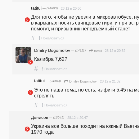
tatitui
— (94603)
28.12 в 20:50
Для того, чтобы не увезли в микроавтобусе, ну
в карманах носить свинцовые гири, и при встр
помогут, и призывник неподъемный станет
#
!
Пожаловаться
Dmitry Bogomolov
— (14111)
28.12 в 20:52
tatitui
Калибра 7,62?
#
!
Пожаловаться
tatitui
— (94603)
28.12 в 21:02
Dmitry Bogomolov
Это не наша тема, но есть, из фиги 5.45 на ме
стрелять 
#
!
Пожаловаться
Денисов
— (16049)
28.12 в 20:47
Украина все больше походит на южный Вьетна
1970 года