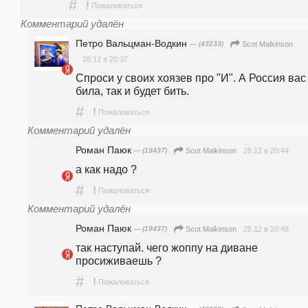
#
!
Пожаловаться
Комментарий удалён
Петро Вальцман-Водкин
— (43233)
Scot Malkinson
28.12 в 20:37
Спроси у своих хоязев про "И". А Россия вас 
била, так и будет бить.
#
!
Пожаловаться
Комментарий удалён
Роман Паюк
— (19437)
28.12 в 20:44
Scot Malkinson
а как надо ?
#
!
Пожаловаться
Комментарий удалён
Роман Паюк
— (19437)
28.12 в 20:48
Scot Malkinson
так наступай. чего жоппу на диване 
просиживаешь ?
#
!
Пожаловаться