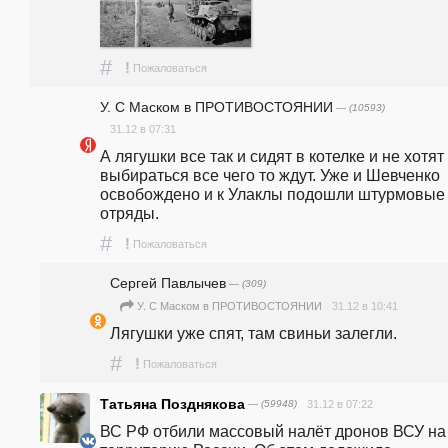
#
!
Пожаловаться
У. С Маском в ПРОТИВОСТОЯНИИ
— (10593)
31.12 в 07:31
А лягушки все так и сидят в котелке и не хотят 
выбираться все чего то ждут. Уже и Шевченко 
освобождено и к Улаклы подошли штурмовые 
отряды.
#
!
Пожаловаться
Сергей Павлычев
— (309)
31.12 в 10:41
У. С Маском в ПРОТИВОСТОЯНИИ
Лягушки уже спят, там свиньи залегли.
#
!
Пожаловаться
Татьяна Позднякова
— (59948)
31.12 в 07:22
ВС РФ отбили массовый налёт дронов ВСУ на 