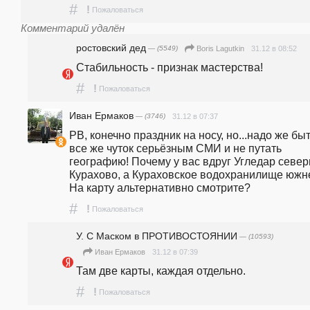
#
!
Пожаловаться
Комментарий удалён
ростовский дед
— (5549)
31.12 в 08:52
Boris Lagutkin
Стабильность - признак мастерства!
#
!
Пожаловаться
Иван Ермаков
— (3746)
31.12 в 07:37
РВ, конечно праздник на носу, но...надо же быт
все же чуток серьёзным СМИ и не путать 
географию! Почему у вас вдруг Угледар север
Курахово, а Кураховское водохранилище южне
На карту альтернативно смотрите? 
#
!
Пожаловаться
У. С Маском в ПРОТИВОСТОЯНИИ
— (10593)
31.12 в 07:39
Иван Ермаков
Там две карты, каждая отдельно.
#
!
Пожаловаться