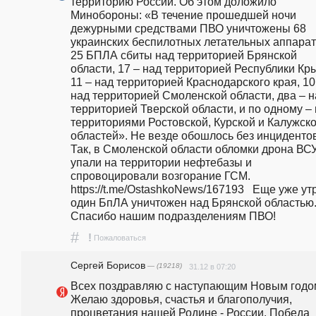
территорию России. Об этом доложило 
Минобороны: «В течение прошедшей ночи 
дежурными средствами ПВО уничтожены 68 
украинских беспилотных летательных аппарато
25 БПЛА сбиты над территорией Брянской 
области, 17 – над территорией Республики Кры
11 – над территорией Краснодарского края, 10 
над территорией Смоленской области, два – н
территорией Тверской области, и по одному – 
территориями Ростовской, Курской и Калужско
областей». Не везде обошлось без инцидентов
Так, в Смоленской области обломки дрона ВСУ
упали на территории нефтебазы и 
спровоцировали возгорание ГСМ. 
https://t.me/OstashkoNews/167193   Еще уже ут
один БпЛА уничтожен над Брянской областью. 
Спасибо нашим подразделениям ПВО!  
#
!
Пожаловаться
Сергей Борисов
— (19218)
31.12 в 07:20
Всех поздравляю с наступающим Новым годом
Желаю здоровья, счастья и благополучия, 
процветания нашей Родине - России. Победа 