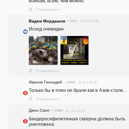
воинам, всем, чем можно.
#
!
Пожаловаться
Вадим Мордашов
— (761)
31.12 в 09:35
Исход очевиден. 
#
!
Пожаловаться
Иванов Геннадий
— (1056)
31.12 в 09:30
Только бы в плен не брали как в Азов-стали .  
#
!
Пожаловаться
Джон Смит
— (7480)
31.12 в 09:15
бандеросифилитичная скверна должна быть 
уничтожена