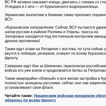
ВС РФ активно смыкают клещи, двигаясь с севера со ст
Угледара и с юга — от Кураховского водохранилища.
Украинские аналитики и боевики также признают пораж
ВСУ:
«Кураховское направление: Сейчас ВСУ пытаются удер
напор русских в районе Разлива и Улаклы, трасса на
Запорожье находится под постоянным контролем авиац
дронов противника!
Также идут атаки на Янтарное с востока, по сути сейчас 
рвутся в лобовую, резервов, атакуют по всему Кураховс
фронту.
Севернее идут бои за Шевченко, практически российски
войска его уже взяли и продолжается битва за Петропав
Также микрорайон «Южный» и вся жилая застройка в Ку
полностью зачищены русскими, сейчас они там закрепля
устанавливают свои флаги.
Читайте также:
Украинским войскам предрекли обру
обороны по всему фронту