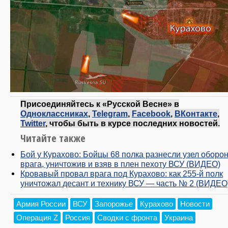
Присоединяйтесь к «Русской Весне» в
Одноклассниках
,
Telegram
,
Facebook
,
ВКонтакте
,
Twitter
, чтобы быть в курсе последних новостей.
Читайте также
Бой у Курахово: Бойцы 68 полка разнесли узел оборо
врага, уничтожив и взяв в плен пехоту ВСУ (ВИДЕО)
Кровавый провал врага под Курахово: как 255-й полк
уничтожал десант и технику ВСУ — часть № 2 (ВИДЕО
Армия России
ВСУ
Запорожье
Курахово
Новости
Операция Z
Россия
Сводки с фронта
Украина