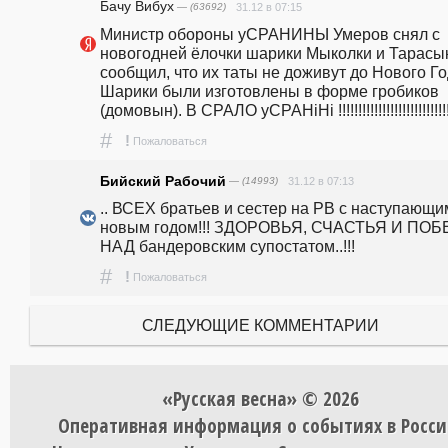
Бачу Вибух
— (63692)
31.12 в 07:15
Министр обороны уСРАНИНЫ Умеров снял с 
новогодней ёлочки шарики Мыколки и Тарасык
сообщил, что их таты не доживут до Нового Год
Шарики были изготовлены в форме гробиков 
(домовын). В СРАЛО уСРАНiНi !!!!!!!!!!!!!!!!!!!!!!!!!!!
#
!
Пожаловаться
Бийский Рабочий
— (14993)
31.12 в 07:13
.. ВСЕХ братьев и сестер на РВ с наступающим
новым годом!!! ЗДОРОВЬЯ, СЧАСТЬЯ И ПОБ
НАД бандеровским супостатом..!!!
#
!
Пожаловаться
СЛЕДУЮЩИЕ КОММЕНТАРИИ
«Русская весна» © 2026
Оперативная информация о событиях в Росси