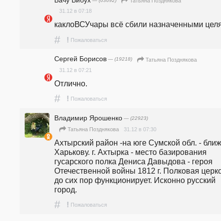
— (63692)
Татьяна Позднякова
31.12 в 07:18
каклоВСУчары всё сбили назначенными цел
#
!
Пожаловаться
Сергей Борисов
— (19218)
Татьяна Позднякова
31.12 в 07:21
Отлично.
#
!
Пожаловаться
Владимир Ярошенко
— (22923)
31.12 в 07:30
Татьяна Позднякова
Ахтырский район -на юге Сумской обл. - ближе
Харькову. г. Ахтырка - место базирования 
гусарского полка Дениса Давыдова - героя 
Отечественной войны 1812 г. Полковая церко
до сих пор функционирует. Исконно русский 
город.
#
!
Пожаловаться