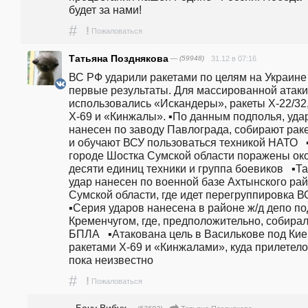
будет за нами!
#
!
Пожаловаться
Татьяна Позднякова
— (59948)
31.12 в 07:16
ВС РФ ударили ракетами по целям на Украине 
первые результаты. Для массированной атаки 
использовались «Искандеры», ракеты Х-22/32,
Х-69 и «Кинжалы». ▪️По данным подполья, удар
нанесен по заводу Павлограда, собирают раке
и обучают ВСУ пользоваться техникой НАТО   ▪️
городе Шостка Сумской области поражены око
десяти единиц техники и группа боевиков   ▪️Та
удар нанесен по военной базе Ахтынского рай
Сумской области, где идет перегруппировка ВСУ 
▪️Серия ударов нанесена в районе ж/д депо под
Кременчугом, где, предположительно, собирал
БПЛА   ▪️Атакована цель в Василькове под Кие
ракетами Х-69 и «Кинжалами», куда прилетело 
пока неизвестно    
#
!
Пожаловаться
Бачу Вибух