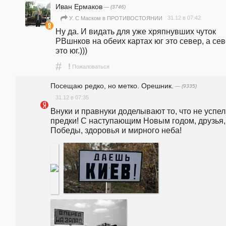
Иван Ермаков
— (3746)
31.12 в 07:42
У. С Маском в ПРОТИВОСТОЯНИИ
Ну да. И видать для уже хряпнувших чуток 
РВшнков на обеих картах юг это север, а сев
это юг.)))
#
!
Пожаловаться
Посещаю редко, но метко. Орешник.
— (9335)
31.12 в 07:35
Внуки и правнуки доделывают то, что не успел
предки! С наступающим Новым годом, друзья, 
Победы, здоровья и мирного неба!