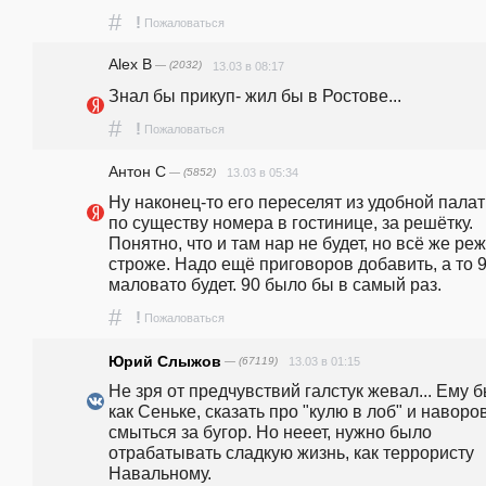
#
!
Пожаловаться
Alex B
— (2032)
13.03 в 08:17
Знал бы прикуп- жил бы в Ростове...
#
!
Пожаловаться
Антон С
— (5852)
13.03 в 05:34
Ну наконец-то его переселят из удобной палаты
по существу номера в гостинице, за решётку. 
Понятно, что и там нар не будет, но всё же реж
строже. Надо ещё приговоров добавить, а то 9 
маловато будет. 90 было бы в самый раз.
#
!
Пожаловаться
Юрий Слыжов
— (67119)
13.03 в 01:15
Не зря от предчувствий галстук жевал... Ему б
как Сеньке, сказать про "кулю в лоб" и наворов
смыться за бугор. Но нееет, нужно было 
отрабатывать сладкую жизнь, как террористу 
Навальному.