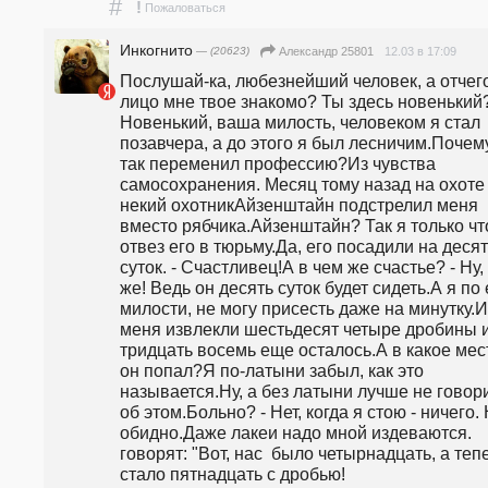
#
!
Пожаловаться
Инкогнито
— (20623)
12.03 в 17:09
Александр 25801
Послушай-ка, любезнейший человек, а отчего
лицо мне твое знакомо? Ты здесь новенький? 
Новенький, ваша милость, человеком я стал 
позавчера, а до этого я был лесничим.Почему
так переменил профессию?Из чувства 
самосохранения. Месяц тому назад на охоте 
некий охотникАйзенштайн подстрелил меня 
вместо рябчика.Айзенштайн? Так я только что
отвез его в тюрьму.Да, его посадили на десят
суток. - Счастливец!А в чем же счастье? - Ну, 
же! Ведь он десять суток будет сидеть.А я по е
милости, не могу присесть даже на минутку.Из
меня извлекли шестьдесят четыре дробины и
тридцать восемь еще осталось.А в какое мест
он попал?Я по-латыни забыл, как это 
называется.Ну, а без латыни лучше не говори
об этом.Больно? - Нет, когда я стою - ничего. 
обидно.Даже лакеи надо мной издеваются. 
говорят: "Вот, нас  было четырнадцать, а тепе
стало пятнадцать с дробью!  