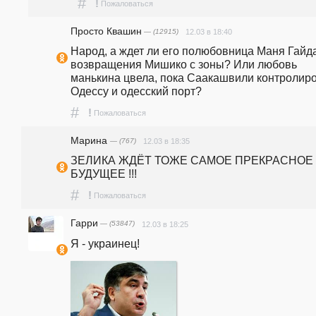
#
!
Пожаловаться
Просто Квашин
— (12915)
12.03 в 18:40
Народ, а ждет ли его полюбовница Маня Гайда
возвращения Мишико с зоны? Или любовь 
манькина цвела, пока Саакашвили контролиро
Одессу и одесский порт? 
#
!
Пожаловаться
Марина
— (767)
12.03 в 18:35
ЗЕЛИКА ЖДЁТ ТОЖЕ САМОЕ ПРЕКРАСНОЕ 
БУДУЩЕЕ !!!
#
!
Пожаловаться
Гарри
— (53847)
12.03 в 18:25
Я - украинец!