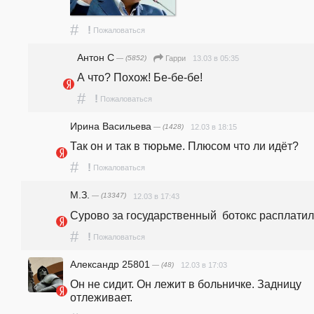
#
!
Пожаловаться
Антон С
— (5852)
13.03 в 05:35
Гарри
А что? Похож! Бе-бе-бе!
#
!
Пожаловаться
Ирина Васильева
— (1428)
12.03 в 18:15
Так он и так в тюрьме. Плюсом что ли идёт?
#
!
Пожаловаться
М.З.
— (13347)
12.03 в 17:43
Сурово за государственный  ботокс расплати
#
!
Пожаловаться
Александр 25801
— (48)
12.03 в 17:03
Он не сидит. Он лежит в больничке. Задницу 
отлеживает.