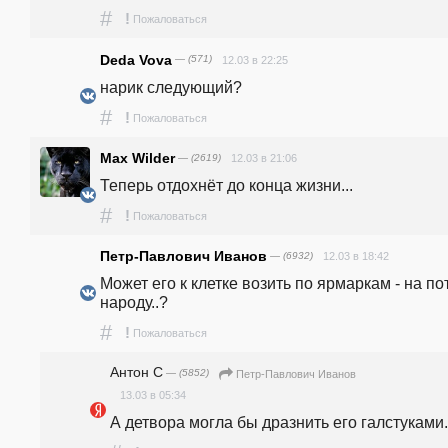
#
!
Пожаловаться
Deda Vova
— (571)
12.03 в 22:25
нарик следующий?
#
!
Пожаловаться
Max Wilder
— (2619)
12.03 в 21:06
Теперь отдохнёт до конца жизни...
#
!
Пожаловаться
Петр-Павлович Иванов
— (6932)
12.03 в 18:42
Может его к клетке возить по ярмаркам - на пот
народу..?
#
!
Пожаловаться
Антон С
— (5852)
Петр-Павлович Иванов
13.03 в 05:34
А детвора могла бы дразнить его галстуками.