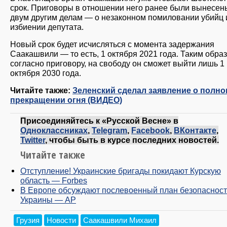
срок. Приговоры в отношении него ранее были вынесен
двум другим делам — о незаконном помиловании убийц 
избиении депутата.
Новый срок будет исчисляться с момента задержания
Саакашвили — то есть, 1 октября 2021 года. Таким обра
согласно приговору, на свободу он сможет выйти лишь 1
октября 2030 года.
Читайте также:
Зеленский сделал заявление о полн
прекращении огня (ВИДЕО)
Присоединяйтесь к «Русской Весне» в
Одноклассниках
,
Telegram
,
Facebook
,
ВКонтакте
,
Twitter
, чтобы быть в курсе последних новостей.
Читайте также
Отступление! Украинские бригады покидают Курскую
область — Forbes
В Европе обсуждают послевоенный план безопаснос
Украины — AP
Грузия
Новости
Саакашвили Михаил