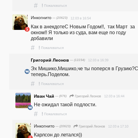
#
!
Пожаловаться
Инкогнито
— (20623)
12.03 в 16:54
Как в анекдотеС Новым Годом!!,  так Март  за 
окном!! Я только из суда, вам еще по году 
добавили  
#
!
Пожаловаться
Григорий Леонов
— (12234)
12.03 в 16:39
Эх Мишико,Мишико,че ты поперся в Грузию?С
теперь.Поделом.
#
!
Пожаловаться
Иван Чай
— (976)
12.03 в 16:44
Григорий Леонов
Не ожидал такой подлости.
#
!
Пожаловаться
Инкогнито
— (20623)
12.03 в 17:10
Григорий Леонов
Карлсон до летался))