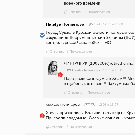
военного времени!
#
!
Ответить
Пожаловаться
Hatalya Romanova
— (24686)
12.03 в 16:08
Город Суджа в Курской области, который бо
оккупацией Вооруженных сил Украины (ВСУ)
контроль российских войск. - МО
#
!
Ответить
Пожаловаться
ЧИНГАЧГУК (100500%)retired civilian
12.03 в 16:11
Hatalya Romanova
Пора разносить Сумы в Хлам!!! Мес
в щебень как в газе !! Вакуумные 
#
!
Ответить
Пожаловаться
михаил гончаров
— (57273)
12.03 в 16:07
Хохлы признались. Больше гостиницы в Крив
Приехали свидомые. Слазь с лошади - хомут
#
!
Ответить
Пожаловаться