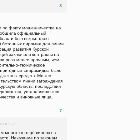
3
о по факту мошенничества на 
ообщила официальный 
бласти был вскрыт факт 
й бетонных пирамид для линии 
ация развития Курской 
ций заключили контракты на 
два раза менее прочным, чем 
оительно-техническое 
епригодные «пирамиды» было 
джетных средств. Можно 
ительством линии заграждения 
урскую область, последствия 
должается, устанавливаются 
чества и виновные лица. 
7
.03 в 16:23
ам много кто ещё виноват в 
сти! Наказание по законам 