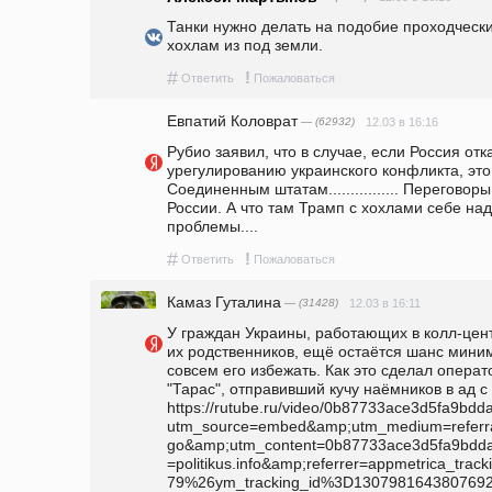
Танки нужно делать на подобие проходчески
хохлам из под земли.
#
!
Ответить
Пожаловаться
Евпатий Коловрат
— (62932)
12.03 в 16:16
Рубио заявил, что в случае, если Россия отк
урегулированию украинского конфликта, это
Соединенным штатам................ Переговор
России. А что там Трамп с хохлами себе на
проблемы....
#
!
Ответить
Пожаловаться
Камaз Гутaлина
— (31428)
12.03 в 16:11
У граждан Украины, работающих в колл-цент
их родственников, ещё остаётся шанс миним
совсем его избежать. Как это сделал операто
"Тарас", отправивший кучу наёмников в ад с п
https://rutube.ru/video/0b87733ace3d5fa9bd
utm_source=embed&amp;utm_medium=referr
go&amp;utm_content=0b87733ace3d5fa9bdd
=politikus.info&amp;referrer=appmetrica_tr
79%26ym_tracking_id%3D1307981643807692