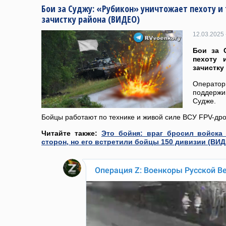
Бои за Суджу: «Рубикон» уничтожает пехоту и
зачистку района (ВИДЕО)
12.03.2025 
Бои за 
пехоту 
зачистку
Операт
поддерж
Судже.
Бойцы работают по технике и живой силе ВСУ FPV-др
Читайте также:
Это бойня: враг бросил войска
сторон, но его встретили бойцы 150 дивизии (ВИД