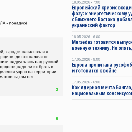
18.05.2026 - 7:00
Европейский кризис входи
фазу: к энергетическому 
с Ближнего Востока добав
ЛА - понадусё!
украинский фактор
18.05.2026 - 6:00
Mersedes готовится выпус
военную технику. Не опять,
й,выродки насиловали а 
рщине где эти палачи не 
17.05.2026 - 8:00
ники надругались над русской 
Европа пропитана русофо
ордости,надо ли их брать в 
и готовится к войне
деления укров на территории 
чтожены,там нет 
17.05.2026 - 6:00
Как ядерная мечта Бангла
3
национальным консенсусо
6