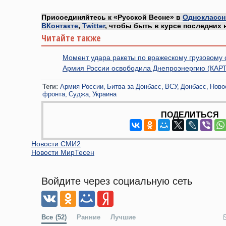
Присоединяйтесь к «Русской Весне» в
Одноклассн
ВКонтакте
,
Twitter
, чтобы быть в курсе последних 
Читайте также
Момент удара ракеты по вражескому грузовому 
Армия России освободила Днепроэнергию (КАР
Теги:
Армия России
Битва за Донбасс
ВСУ
Донбасс
Ново
фронта
Суджа
Украина
ПОДЕЛИТЬСЯ
Новости СМИ2
Новости МирТесен
Войдите через социальную сеть
Все
(52)
Ранние
Лучшие