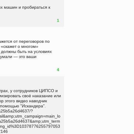
х машин и пробираться к 
1
ажется от переговоров по 
 «скажет о многом» 
ы должны быть на условиях 
думали — это ваши 
4
рах, у сотрудников ЦИПСО и 
изировать своё наказание или 
р этого видео наводчик 
омощью "Искандера".    
da25b5a26d4637/?
al&amp;utm_campaign=main_lo
a25b5a26d4637&amp;utm_term
acking_id%3D10378776255797053
146 