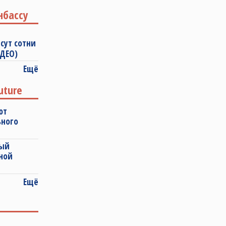
нбассу
сут сотни
ИДЕО)
Ещё
uture
ют
ьного
ный
ной
Ещё