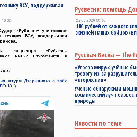
 технику ВСУ, поддерживая
Русвесна: помощь До
22.05.2026 00:30
- 18:30
100 рублей от каждого спа
Суджу: «Рубикон» уничтожает
жизней наших бойцов (В
и технику ВСУ, поддерживая
 района.
оры спеццентра «Рубикон»
Русская Весна — the F
ивают наших штурмовиков в
«Угроза миру»: учёные бь
онами.
тревогу из-за разрушител
«вторжения»
 на штурм Дзержинска с трёх
ЕО 18+)
Учёные обнаружили мощ
космический луч неизвест
природы
Новости по теме