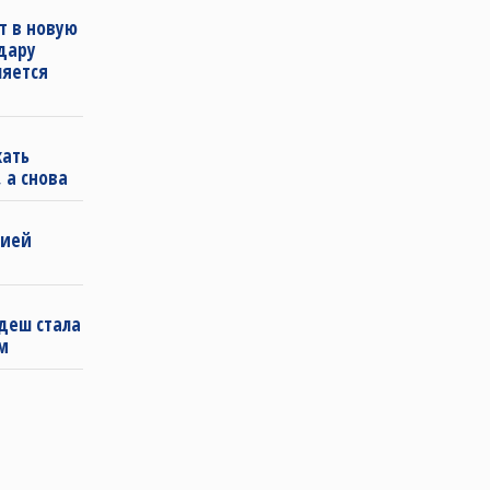
т в новую
удару
ляется
кать
 а снова
бией
деш стала
м