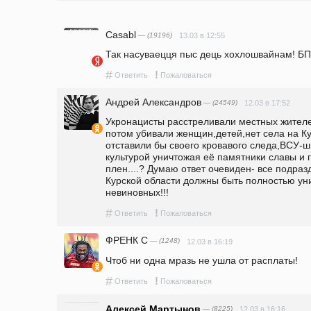
Casabl
— (19196)
13.03 в 12:55
Так насуваецця пыс дець хохлошвайнам! БП
#
!
Ответить
Пожаловаться
Андрей Александров
— (24549)
12.03 в 17:52
Укронацисты расстреливали местных жителе
потом убивали женщин,детей,нет села на Ку
отставили бы своего кровавого следа,ВСУ-ш
культурой уничтожая её памятники славы и г
плен....? Думаю ответ очевиден- все подраз
Курской области должны быть полностью уни
невиновных!!!
#
!
Ответить
Пожаловаться
ФРЕНК С
— (1248)
12.03 в 16:19
Чтоб ни одна мразь не ушла от расплаты!
#
!
Ответить
Пожаловаться
Алексей Мартынов
— (8225)
12.03 в 16:16