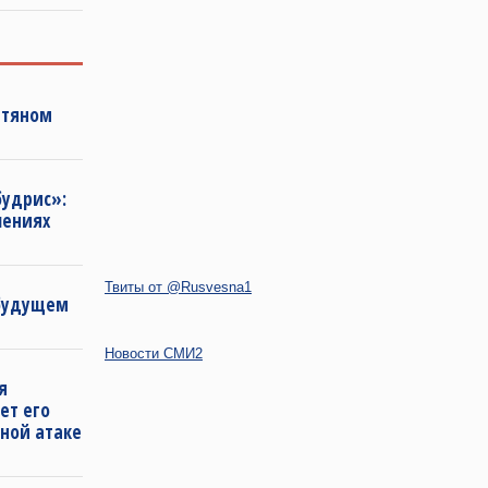
фтяном
будрис»:
лениях
Твиты от @Rusvesna1
 будущем
Новости СМИ2
я
ет его
ной атаке