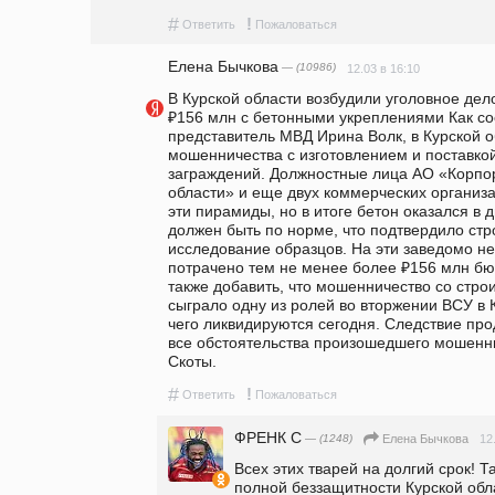
#
!
Ответить
Пожаловаться
Елена Бычкова
— (10986)
12.03 в 16:10
В Курской области возбудили уголовное дел
₽156 млн с бетонными укреплениями Как с
представитель МВД Ирина Волк, в Курской о
мошенничества с изготовлением и поставко
заграждений. Должностные лица АО «Корпор
области» и еще двух коммерческих организа
эти пирамиды, но в итоге бетон оказался в 
должен быть по норме, что подтвердило стр
исследование образцов. На эти заведомо н
потрачено тем не менее более ₽156 млн бю
также добавить, что мошенничество со стро
сыграло одну из ролей во вторжении ВСУ в К
чего ликвидируются сегодня. Следствие про
все обстоятельства произошедшего мошенни
Скоты. 
#
!
Ответить
Пожаловаться
ФРЕНК С
— (1248)
12
Елена Бычкова
Всех этих тварей на долгий срок! Т
полной беззащитности Курской обла