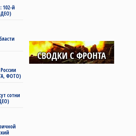
: 102-й
ИДЕО)
бласти
России
ТА, ФОТО)
сут сотни
ДЕО)
ричной
ский