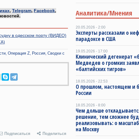
иках
,
Telegram
,
Facebook
,
Аналитика/Мнения
новостей.
20.05.2026 - 2:00
Эксперты рассказали о не
судну в одесском порту (ВИДЕО)
парадоксе в США
ТА)
19.05.2026 - 17:00
сти
Операция Z
Россия
Сводки с
Клинический дегенерат «
Медведев о громких заяв
«балтийских тигров»
18.05.2026 - 22:53
О прошлом, настоящем и
России
18.05.2026 - 8:00
Чем дольше откладываетс
решение, тем сложнее буд
реализовывать: о масштаб
на Москву
Подписаться
Поделиться