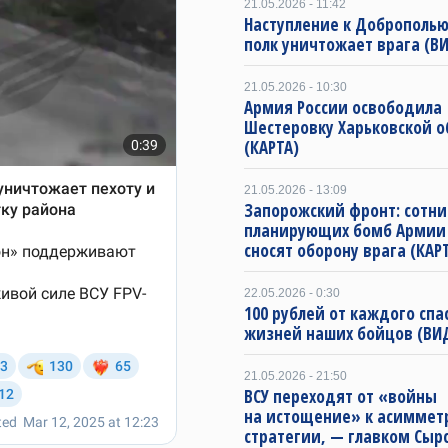
21.05.2026 - 11:42
Наступление к Доброполью
полк уничтожает врага (В
21.05.2026 - 10:30
Армия России освободила
Шестеровку Харьковской о
(КАРТА)
21.05.2026 - 13:09
Запорожский фронт: сотни
планирующих бомб Армии 
сносят оборону врага (КАР
22.05.2026 - 0:30
100 рублей от каждого спа
жизней наших бойцов (ВИ
21.05.2026 - 21:50
ВСУ переходят от «войны
на истощение» к асиммет
стратегии, — главком Сыр