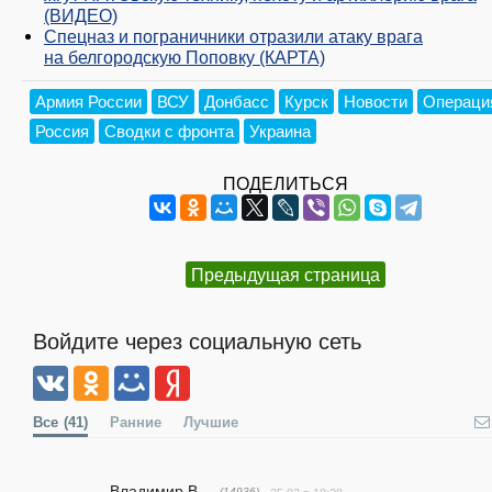
(ВИДЕО)
Спецназ и пограничники отразили атаку врага
на белгородскую Поповку (КАРТА)
Армия России
ВСУ
Донбасс
Курск
Новости
Операци
Россия
Сводки с фронта
Украина
ПОДЕЛИТЬСЯ
Предыдущая страница
Войдите через социальную сеть
Все
(41)
Ранние
Лучшие
Владимир В.