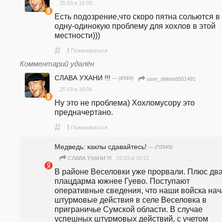
25.03 в 16:03
Есть подозрение,что скоро пятна сольются в 
одну-одинокую проблему для хохлов в этой 
местности)))
#
!
Пожаловаться
Комментарий удалён
СЛАВА УХАНИ !!!
— (4569)
user_deleted501491
25.03 в 16:06
Ну это не проблема) Хохломусору это 
предначертано.
#
!
Пожаловаться
Медведь: каклы сдавайтесь!
— (70545)
25.03 в 16:21
СЛАВА УХАНИ !!!
В районе Веселовки уже прорвали. Плюс два
плацдарма южнее Гуево. Поступают 
оперативные сведения, что наши войска нач
штурмовые действия в селе Веселовка в 
приграничье Сумской области. В случае 
успешных штурмовых действий, с учетом 