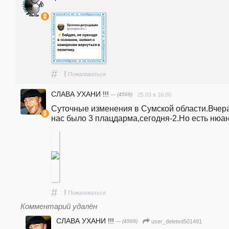
#
!
Пожаловаться
СЛАВА УХАНИ !!!
— (4569)
25.03 в 16:00
Суточные изменения в Сумской области.Вчера 
нас было 3 плацдарма,сегодня-2.Но есть нюан
#
!
Пожаловаться
Комментарий удалён
СЛАВА УХАНИ !!!
— (4569)
user_deleted501491