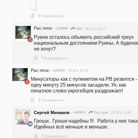
#
!
Пожаловаться
Рас.тяпа
— (24364)
25.03 в 16:01
KIM
Руине осталось объявить российский треух 
национальным достоянием Руины. А буденов
не хочут?
#
!
Пожаловаться
Рас.тяпа
— (24364)
25.03 в 15:55
Минусаторы как с пулеметом на РВ резвятся - 
одну минуту 25 минусов засадили. Ух, как 
печатное слово укрогейцев раздражает!
#
!
Пожаловаться
Сергей Минаков
— (46561)
25.03 в 15:56
Рас.тяпа
Гроши.  Гроши надобны !!!   Работа у них такая.                                       
Идейных всё меньше и меньше.
#
!
Пожаловаться