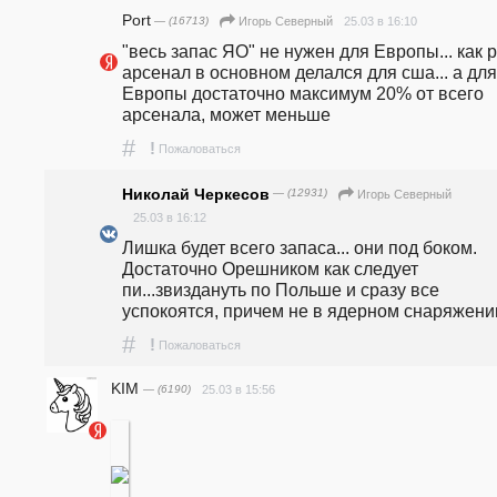
Port
— (16713)
25.03 в 16:10
Игорь Северный
"весь запас ЯО" не нужен для Европы... как р
арсенал в основном делался для сша... а для 
Европы достаточно максимум 20% от всего 
арсенала, может меньше
#
!
Пожаловаться
Николай Черкесов
— (12931)
Игорь Северный
25.03 в 16:12
Лишка будет всего запаса... они под боком. 
Достаточно Орешником как следует 
пи...звиздануть по Польше и сразу все 
успокоятся, причем не в ядерном снаряжени
#
!
Пожаловаться
KIM
— (6190)
25.03 в 15:56