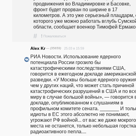
продвижения во Владимировке и Басовке, 
фронт будет прорван по ширине в 17 
километров. А это уже серьезный плацдарм, о
которого уже можно работать вглубь Сумской
области, сообщает военкор Тимофей Ермако
#
!
Пожаловаться
Alex Kr
— (35659)
25.03 в 15:59
РИА Новости. Использование ядерного 
потенциала России грозило бы 
катастрофическими последствиями США, 
говорится в ежегодном докладе американской 
разведки. «У Москвы больше ядерного оружия,
чем у других наций, что может стать причиной 
катастрофических разрушений в США и по все
миру в случае большой войны», — говорится в
докладе, опубликованном к слушаниям в 
профильном комитете сената. _______ И тольк
идиоты в ЕС этого абсолютно не понимают, 
угрожают РФ войной... от вас же даже мокрого 
места не останется, только небольшая горстка 
радиоактивного пепла.... 