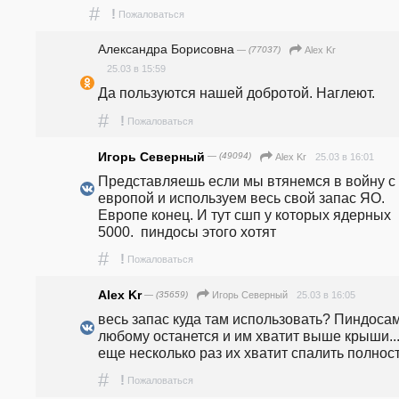
#
!
Пожаловаться
Александра Борисовна
— (77037)
Alex Kr
25.03 в 15:59
Да пользуются нашей добротой. Наглеют.
#
!
Пожаловаться
Игорь Северный
— (49094)
25.03 в 16:01
Alex Kr
Представляешь если мы втянемся в войну с 
европой и используем весь свой запас ЯО. 
Европе конец. И тут сшп у которых ядерных 
5000.  пиндосы этого хотят
#
!
Пожаловаться
Alex Kr
— (35659)
25.03 в 16:05
Игорь Северный
весь запас куда там использовать? Пиндосам
любому останется и им хватит выше крыши... 
еще несколько раз их хватит спалить полност
#
!
Пожаловаться