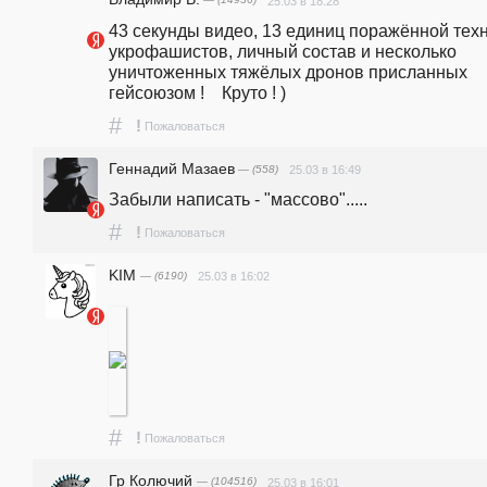
— (14936)
25.03 в 18:28
43 секунды видео, 13 единиц поражённой техн
укрофашистов, личный состав и несколько 
уничтоженных тяжёлых дронов присланных 
гейсоюзом !    Круто ! )
#
!
Пожаловаться
Геннадий Мазаев
— (558)
25.03 в 16:49
Забыли написать - "массово".....
#
!
Пожаловаться
KIM
— (6190)
25.03 в 16:02
#
!
Пожаловаться
Гр Колючий
— (104516)
25.03 в 16:01