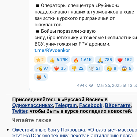
Присоединяйтесь к «Русской Весне» в
Одноклассниках
,
Telegram
,
Facebook
,
ВКонтакте
,
Twitter
, чтобы быть в курсе последних новостей.
Читайте также
Ожесточённые бои у Покровска: «Отважные» массов
жгут НАТОвскую технику, пехоту и артиллерию врага